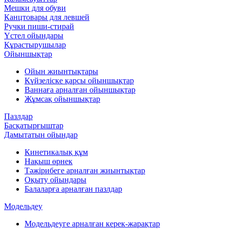
Мешки для обуви
Канцтовары для левшей
Ручки пиши-стирай
Үстел ойындары
Құрастырушылар
Ойыншықтар
Ойын жиынтықтары
Күйзеліске қарсы ойыншықтар
Ваннаға арналған ойыншықтар
Жұмсақ ойыншықтар
Пазлдар
Басқатырғыштар
Дамытатын ойындар
Кинетикалық құм
Нақыш өрнек
Тәжірибеге арналған жиынтықтар
Оқыту ойындары
Балаларға арналған пазлдар
Модельдеу
Модельдеуге арналған керек-жарақтар