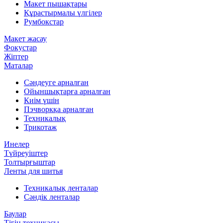
Макет пышақтары
Құрастырмалы үлгілер
Румбокстар
Макет жасау
Фокустар
Жіптер
Маталар
Сәндеуге арналған
Ойыншықтарға арналған
Киім үшін
Пэчворкқа арналған
Техникалық
Трикотаж
Инелер
Түйреуіштер
Толтырғыштар
Ленты для шитья
Техникалық ленталар
Сәндік ленталар
Баулар
Тігін техникасы