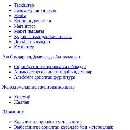
Тескіштер
Желімдеу тапаншасы
Желім
Коврики для резки
Магниттер
Макет пышағы
Құрал-саймандар жиынтығы
Дискілі пышақтар
Кескіштер
Альбомдар, ендірмелер, дайындамалар
Скрапбукингке арналған альбомдар
Ашықхаттарға арналған дайындамалар
Альбомға арналған фурнитура
Жапсырмалар мен жалтыратқыштар
Көлемді
Жалпақ
Штампинг
Қалыптарға арналған ұстағыштар
Эмбоссингке арналған құралдар мен материалдар