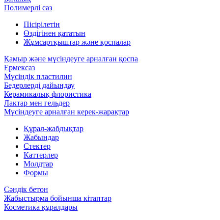
Полимерлі саз
Пісірілетін
Өздігінен қататын
Жұмсартқыштар және қоспалар
Қамыр және мүсіндеуге арналған қоспа
Ермексаз
Мүсіндік пластилин
Бедерлерді дайындау
Керамикалық флористика
Лактар мен гельдер
Мүсіндеуге арналған керек-жарақтар
Құрал-жабдықтар
Жабындар
Стектер
Каттерлер
Молдтар
Формы
Сәндік бетон
Жабыстырма бойынша кітаптар
Косметика құралдары