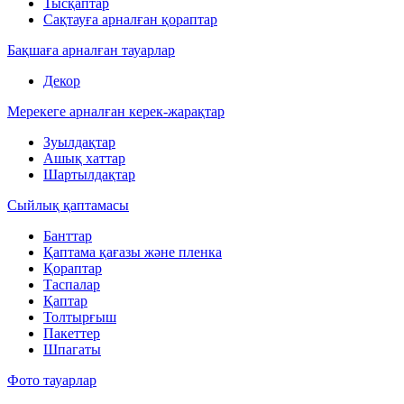
Тысқаптар
Сақтауға арналған қораптар
Бақшаға арналған тауарлар
Декор
Мерекеге арналған керек-жарақтар
Зуылдақтар
Ашық хаттар
Шартылдақтар
Сыйлық қаптамасы
Банттар
Қаптама қағазы және пленка
Қораптар
Таспалар
Қаптар
Толтырғыш
Пакеттер
Шпагаты
Фото тауарлар