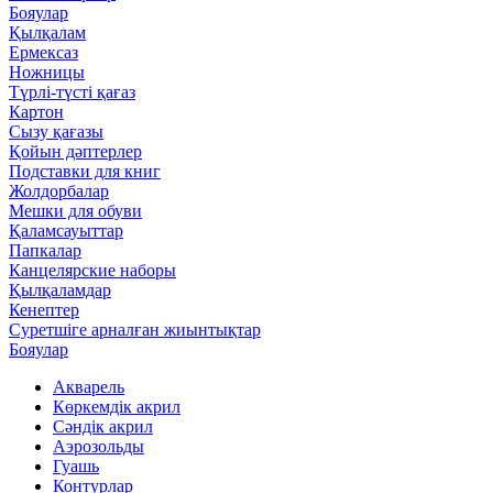
Бояулар
Қылқалам
Ермексаз
Ножницы
Түрлі-түсті қағаз
Картон
Сызу қағазы
Қойын дәптерлер
Подставки для книг
Жолдорбалар
Мешки для обуви
Қаламсауыттар
Папкалар
Канцелярские наборы
Қылқаламдар
Кенептер
Суретшіге арналған жиынтықтар
Бояулар
Акварель
Көркемдік акрил
Сәндік акрил
Аэрозольды
Гуашь
Контурлар