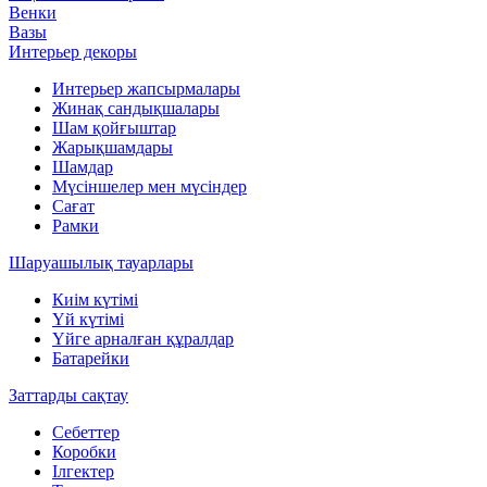
Венки
Вазы
Интерьер декоры
Интерьер жапсырмалары
Жинақ сандықшалары
Шам қойғыштар
Жарықшамдары
Шамдар
Мүсіншелер мен мүсіндер
Сағат
Рамки
Шаруашылық тауарлары
Киім күтімі
Үй күтімі
Үйге арналған құралдар
Батарейки
Заттарды сақтау
Себеттер
Коробки
Ілгектер