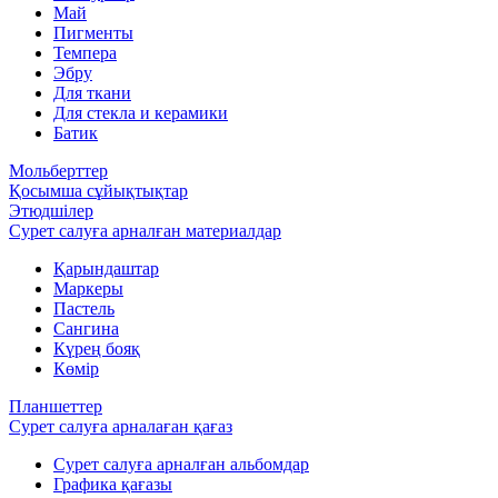
Май
Пигменты
Темпера
Эбру
Для ткани
Для стекла и керамики
Батик
Мольберттер
Қосымша сұйықтықтар
Этюдшілер
Сурет салуға арналған материалдар
Қарындаштар
Маркеры
Пастель
Сангина
Күрең бояқ
Көмір
Планшеттер
Сурет салуға арналаған қағаз
Сурет салуға арналған альбомдар
Графика қағазы