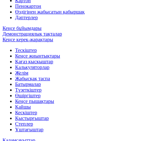
Картон
Пенокартон
Өздігінен жабысатын қабыршақ
Дәптерлер
Кеңсе бұйымдары
Демонстрациялық тақталар
Кеңсе керек-жарақтары
Тескіштер
Кеңсе жиынтықтары
Қағаз қысқыштар
Калькуляторлар
Желім
Жабысқақ таспа
Батырмалар
Түзеткіштер
Өшіргіштер
Кеңсе пышақтары
Қайшы
Кескіштер
Қыстырғыштар
Степлер
Ұштағыштар
Қаламсауыттар