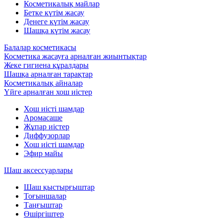
Косметикалық майлар
Бетке күтім жасау
Денеге күтім жасау
Шашқа күтім жасау
Балалар косметикасы
Косметика жасауға арналған жиынтықтар
Жеке гигиена құралдары
Шашқа арналған тарақтар
Косметикалық айналар
Үйге арналған хош иістер
Хош иісті шамдар
Аромасаше
Жұпар иістер
Диффузорлар
Хош иісті шамдар
Эфир майы
Шаш аксессуарлары
Шаш қыстырғыштар
Тоғыншалар
Таңғыштар
Өшіргіштер