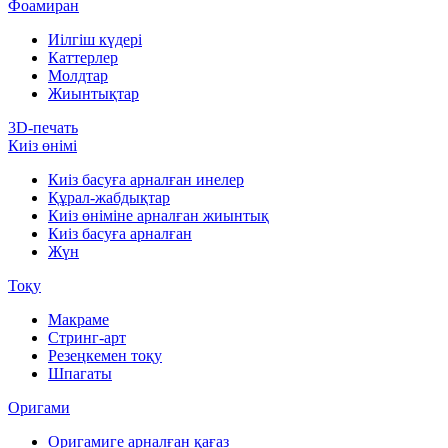
Фоамиран
Иілгіш күдері
Каттерлер
Молдтар
Жиынтықтар
3D-печать
Киіз өнімі
Киіз басуға арналған инелер
Құрал-жабдықтар
Киіз өніміне арналған жиынтық
Киіз басуға арналған
Жүн
Тоқу
Макраме
Стринг-арт
Резеңкемен тоқу
Шпагаты
Оригами
Оригамиге арналған қағаз