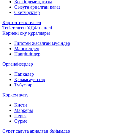
Кескіндеме қағазы
Сызуға арналған қағаз
Скетчбуктер
Картон тегістелген
Тегістелген ҰДФ панелі
Көрнекі оқу құралдары
Гипстен жасалған мүсіндер
Манекендер
Нақпішіндер
Органайзерлер
Папкалар
Қаламсауыттар
Тубустар
Көркем жазу
Кисти
Маркеры
Перья
Сүрме
Сурет салуға арналған бұйымдар