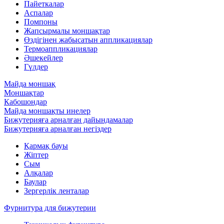
Пайеткалар
Аспалар
Помпоны
Жапсырмалы моншақтар
Өздігінен жабысатын аппликациялар
Термоаппликациялар
Әшекейлер
Гүлдер
Майда моншақ
Моншақтар
Кабошондар
Майда моншақты инелер
Бижутерияға арналған дайындамалар
Бижутерияға арналған негіздер
Қармақ бауы
Жіптер
Сым
Алқалар
Баулар
Зергерлік ленталар
Фурнитура для бижутерии