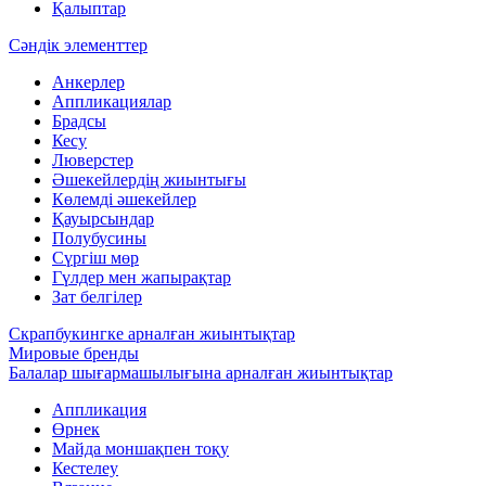
Қалыптар
Сәндік элементтер
Анкерлер
Аппликациялар
Брадсы
Кесу
Люверстер
Әшекейлердің жиынтығы
Көлемді әшекейлер
Қауырсындар
Полубусины
Сүргіш мөр
Гүлдер мен жапырақтар
Зат белгілер
Скрапбукингке арналған жиынтықтар
Мировые бренды
Балалар шығармашылығына арналған жиынтықтар
Аппликация
Өрнек
Майда моншақпен тоқу
Кестелеу