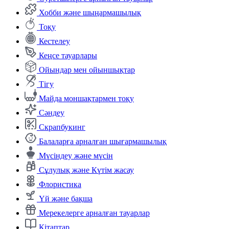
Хобби және шыңармашылық
Тоқу
Кестелеу
Кеңсе тауарлары
Ойындар мен ойыншықтар
Тігу
Майда моншақтармен тоқу
Сәндеу
Скрапбукинг
Балаларға арналған шығармашылық
Мүсіндеу және мүсін
Сұлулық және Күтім жасау
Флористика
Үй және бақша
Мерекелерге арналған тауарлар
Кітаптар