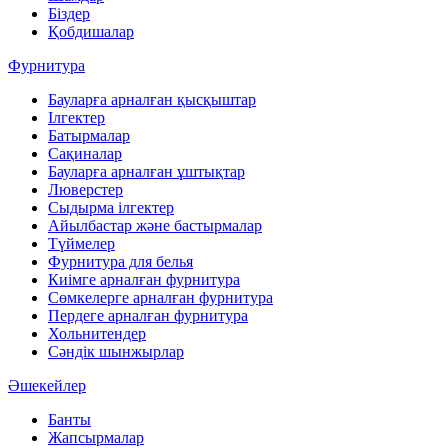
Біздер
Қобдишалар
Фурнитура
Бауларға арналған қысқыштар
Ілгектер
Батырмалар
Сақиналар
Бауларға арналған ұштықтар
Люверстер
Сыдырма ілгектер
Айылбастар және бастырмалар
Түймелер
Фурнитура для белья
Киімге арналған фурнитура
Сөмкелерге арналған фурнитура
Пердеге арналған фурнитура
Хольнитендер
Сәндік шынжырлар
Әшекейлер
Банты
Жапсырмалар