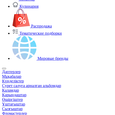
Кулинария
Распродажа
Тематические подборки
Мировые бренды
Дәптерлер
Мұқабалар
Күнделіктер
Сурет салуға арналған альбомдар
Қаламдар
Қарындаштар
Өшіргіштер
Ұштағыштар
Сызғыштар
Фломастерлер