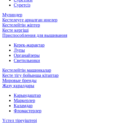
Суретсіз
Мулиндер
Кестелеуге арналған инелер
Кестелейтін жіптер
Кесте кергіші
Приспособления для вышивания
Керек-жарақтар
Лупы
Органайзеры
Светильники
Кестелейтін машинкалар
Кесте тігу бойынша кітаптар
Мировые бренды
Жазу құралдары
Қарындаштар
Маркерлер
Қаламдар
Фломастерлер
Үстел тіреуіштері