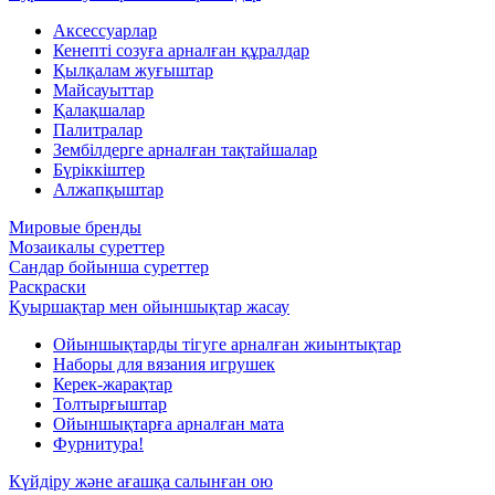
Аксессуарлар
Кенепті созуға арналған құралдар
Қылқалам жуғыштар
Майсауыттар
Қалақшалар
Палитралар
Зембілдерге арналған тақтайшалар
Бүріккіштер
Алжапқыштар
Мировые бренды
Мозаикалы суреттер
Сандар бойынша суреттер
Раскраски
Қуыршақтар мен ойыншықтар жасау
Ойыншықтарды тігуге арналған жиынтықтар
Наборы для вязания игрушек
Керек-жарақтар
Толтырғыштар
Ойыншықтарға арналған мата
Фурнитура!
Күйдіру және ағашқа салынған ою