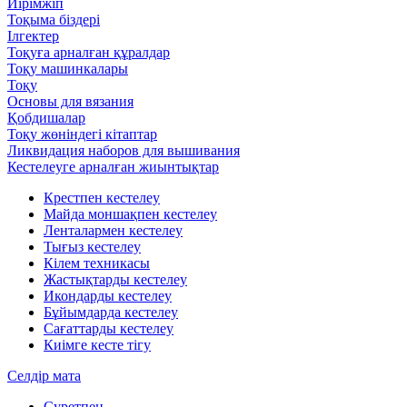
Иірімжіп
Тоқыма біздері
Ілгектер
Тоқуға арналған құралдар
Тоқу машинкалары
Тоқу
Основы для вязания
Қобдишалар
Тоқу жөніндегі кітаптар
Ликвидация наборов для вышивания
Кестелеуге арналған жиынтықтар
Крестпен кестелеу
Майда моншақпен кестелеу
Ленталармен кестелеу
Тығыз кестелеу
Кілем техникасы
Жастықтарды кестелеу
Икондарды кестелеу
Бұйымдарда кестелеу
Сағаттарды кестелеу
Киімге кесте тігу
Селдір мата
Суретпен