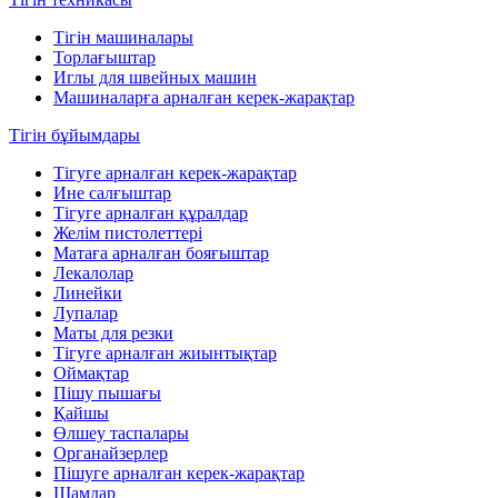
Тігін машиналары
Торлағыштар
Иглы для швейных машин
Машиналарға арналған керек-жарақтар
Тігін бұйымдары
Тігуге арналған керек-жарақтар
Ине салғыштар
Тігуге арналған құралдар
Желім пистолеттері
Матаға арналған бояғыштар
Лекалолар
Линейки
Лупалар
Маты для резки
Тігуге арналған жиынтықтар
Оймақтар
Пішу пышағы
Қайшы
Өлшеу таспалары
Органайзерлер
Пішуге арналған керек-жарақтар
Шамдар