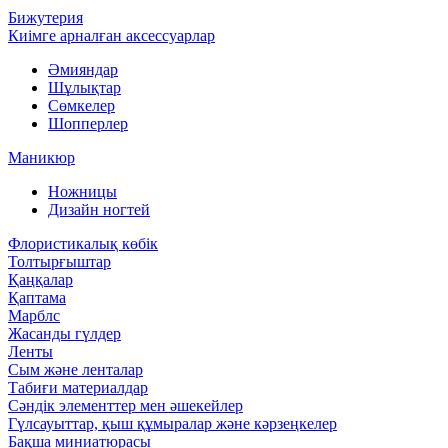
Бижутерия
Киімге арналған аксессуарлар
Әмияндар
Шұлықтар
Сөмкелер
Шопперлер
Маникюр
Ножницы
Дизайн ногтей
Флористикалық көбік
Толтырғыштар
Қаңқалар
Қаптама
Марблс
Жасанды гүлдер
Ленты
Сым және ленталар
Табиғи материалдар
Сәндік элементтер мен әшекейлер
Гүлсауыттар, қыш құмыралар және кәрзеңкелер
Бақша миниатюрасы