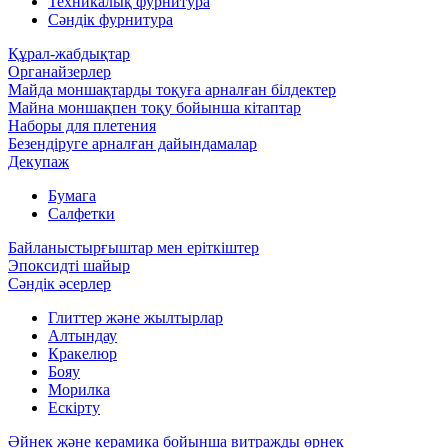
Техникалық фурнитура
Сәндік фурнитура
Құрал-жабдықтар
Органайзерлер
Майда моншақтарды тоқуға арналған білдектер
Майна моншақпен тоқу бойынша кітаптар
Наборы для плетения
Безендіруге арналған дайындамалар
Декупаж
Бумага
Салфетки
Байланыстырғыштар мен еріткіштер
Эпоксидті шайыр
Сәндік әсерлер
Глиттер және жылтырлар
Алтындау
Кракелюр
Бояу
Морилка
Ескірту
Әйнек және керамика бойынша витражды өрнек