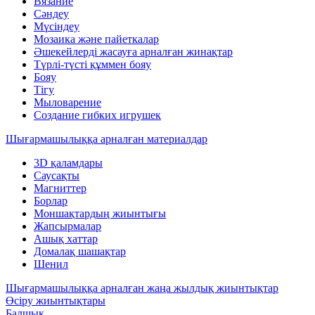
Вязание
Сәндеу
Мүсіндеу
Мозаика және пайеткалар
Әшекейлерді жасауға арналған жинақтар
Түрлі-түсті құммен бояу
Бояу
Тігу
Мыловарение
Создание гибких игрушек
Шығармашылыққа арналған материалдар
3D қаламдары
Саусақты
Магниттер
Борлар
Моншақтардың жиынтығы
Жапсырмалар
Ашық хаттар
Домалақ шашақтар
Шенил
Шығармашылыққа арналған жаңа жылдық жиынтықтар
Өсіру жиынтықтары
Балшық