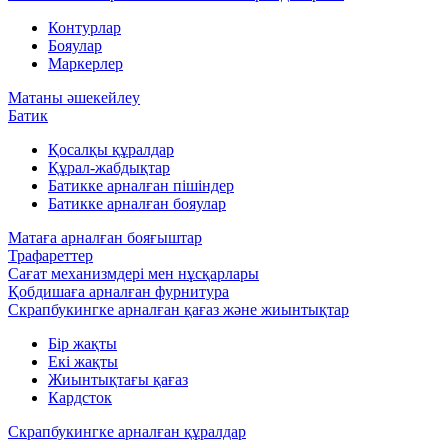
Контурлар
Бояулар
Маркерлер
Матаны әшекейлеу
Батик
Қосалқы құралдар
Құрал-жабдықтар
Батикке арналған пішіндер
Батикке арналған бояулар
Матаға арналған бояғыштар
Трафареттер
Сағат механизмдері мен нұсқарлары
Қобдишаға арналған фурнитура
Скрапбукингке арналған қағаз және жиынтықтар
Бір жақты
Екі жақты
Жиынтықтағы қағаз
Кардсток
Скрапбукингке арналған құралдар