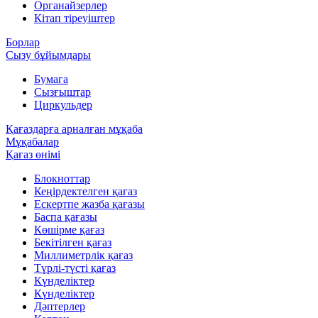
Органайзерлер
Кітап тіреуіштер
Борлар
Сызу бұйымдары
Бумага
Сызғыштар
Циркульдер
Қағаздарға арналған мұқаба
Мұқабалар
Қағаз өнімі
Блокноттар
Кеңірдектелген қағаз
Ескертпе жазба қағазы
Баспа қағазы
Көшірме қағаз
Бекітілген қағаз
Миллиметрлік қағаз
Түрлі-түсті қағаз
Күнделіктер
Күнделіктер
Дәптерлер