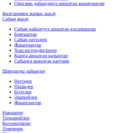
Оригами дайындауға арналған жиынтықтар
Былғарымен жұмыс жасау
Сабын жасау
Сабын қайнатуға арналған қосымшалар
Бояғыштар
Сабын негіздері
Жиынтықтар
Хош иістендіргіштер
Құюға арналған қалыптар
Сабынға арналған қаптама
Шамдарды дайындау
Негіздер
Пішіндер
Білтелер
Әшекейлер
Жиынтықтар
Нақыштау
Топиарийлер
Коллекциялау
Лэмпворк