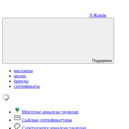
0
Жәшік
Поддержка
магазины
акции
бренды
сертификаты
Мектепке арналған тауарлар
Сыйлық сертификаттары
Суретшілерге арналған тауарлар