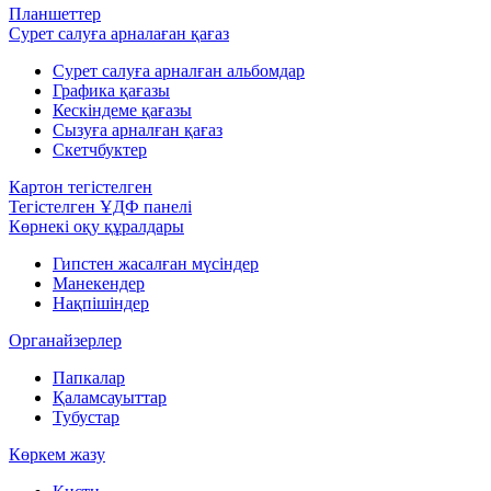
Планшеттер
Сурет салуға арналаған қағаз
Сурет салуға арналған альбомдар
Графика қағазы
Кескіндеме қағазы
Сызуға арналған қағаз
Скетчбуктер
Картон тегістелген
Тегістелген ҰДФ панелі
Көрнекі оқу құралдары
Гипстен жасалған мүсіндер
Манекендер
Нақпішіндер
Органайзерлер
Папкалар
Қаламсауыттар
Тубустар
Көркем жазу