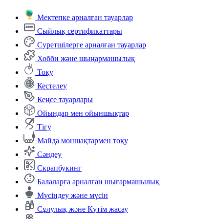
Мектепке арналған тауарлар
Сыйлық сертификаттары
Суретшілерге арналған тауарлар
Хобби және шыңармашылық
Тоқу
Кестелеу
Кеңсе тауарлары
Ойындар мен ойыншықтар
Тігу
Майда моншақтармен тоқу
Сәндеу
Скрапбукинг
Балаларға арналған шығармашылық
Мүсіндеу және мүсін
Сұлулық және Күтім жасау