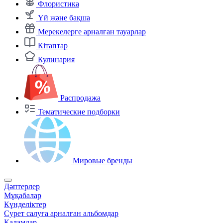
Флористика
Үй және бақша
Мерекелерге арналған тауарлар
Кітаптар
Кулинария
Распродажа
Тематические подборки
Мировые бренды
Дәптерлер
Мұқабалар
Күнделіктер
Сурет салуға арналған альбомдар
Қаламдар