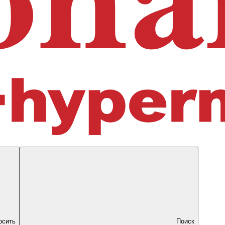
осить
Поиск