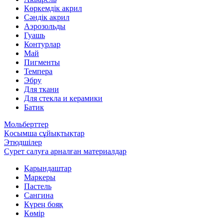
Көркемдік акрил
Сәндік акрил
Аэрозольды
Гуашь
Контурлар
Май
Пигменты
Темпера
Эбру
Для ткани
Для стекла и керамики
Батик
Мольберттер
Қосымша сұйықтықтар
Этюдшілер
Сурет салуға арналған материалдар
Қарындаштар
Маркеры
Пастель
Сангина
Күрең бояқ
Көмір