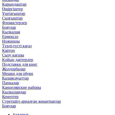
Қарындаштар
Өшіргіштер
Ұштағыштар
Сызғыштар
Фломастерлер
Бояулар
Қылқалам
Ермексаз
Ножницы
Түрлі-түсті қағаз
Картон
Сызу қағазы
Қойын дәптерлер
Подставки для книг
Жолдорбалар
Мешки для обуви
Қаламсауыттар
Папкалар
Канцелярские наборы
Қылқаламдар
Кенептер
Суретшіге арналған жиынтықтар
Бояулар
Акварель