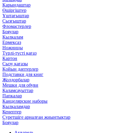
Қарындаштар
Өшіргіштер
Ұштағыштар
Сызғыштар
Фломастерлер
Бояулар
Қылқалам
Ермексаз
Ножницы
Түрлі-түсті қағаз
Картон
Сызу қағазы
Қойын дәптерлер
Подставки для книг
Жолдорбалар
Мешки для обуви
Қаламсауыттар
Папкалар
Канцелярские наборы
Қылқаламдар
Кенептер
Суретшіге арналған жиынтықтар
Бояулар
Акварель