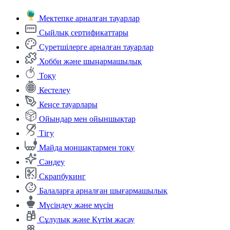
Мектепке арналған тауарлар
Сыйлық сертификаттары
Суретшілерге арналған тауарлар
Хобби және шыңармашылық
Тоқу
Кестелеу
Кеңсе тауарлары
Ойындар мен ойыншықтар
Тігу
Майда моншақтармен тоқу
Сәндеу
Скрапбукинг
Балаларға арналған шығармашылық
Мүсіндеу және мүсін
Сұлулық және Күтім жасау