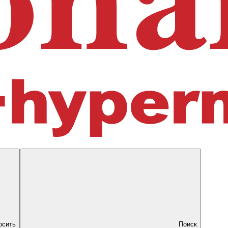
осить
Поиск