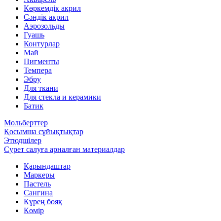
Көркемдік акрил
Сәндік акрил
Аэрозольды
Гуашь
Контурлар
Май
Пигменты
Темпера
Эбру
Для ткани
Для стекла и керамики
Батик
Мольберттер
Қосымша сұйықтықтар
Этюдшілер
Сурет салуға арналған материалдар
Қарындаштар
Маркеры
Пастель
Сангина
Күрең бояқ
Көмір