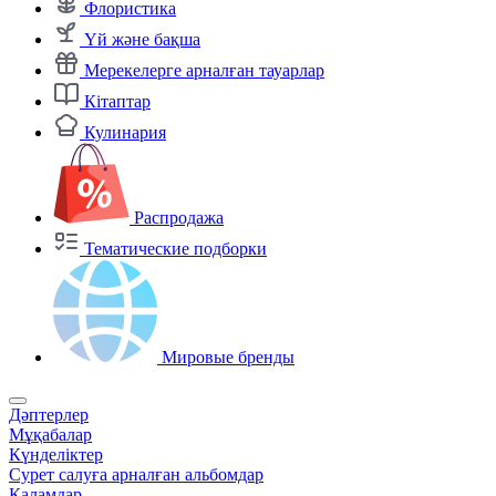
Флористика
Үй және бақша
Мерекелерге арналған тауарлар
Кітаптар
Кулинария
Распродажа
Тематические подборки
Мировые бренды
Дәптерлер
Мұқабалар
Күнделіктер
Сурет салуға арналған альбомдар
Қаламдар