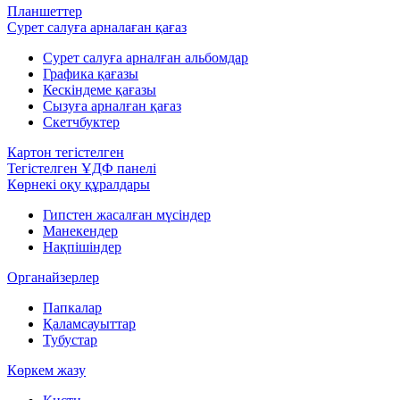
Планшеттер
Сурет салуға арналаған қағаз
Сурет салуға арналған альбомдар
Графика қағазы
Кескіндеме қағазы
Сызуға арналған қағаз
Скетчбуктер
Картон тегістелген
Тегістелген ҰДФ панелі
Көрнекі оқу құралдары
Гипстен жасалған мүсіндер
Манекендер
Нақпішіндер
Органайзерлер
Папкалар
Қаламсауыттар
Тубустар
Көркем жазу