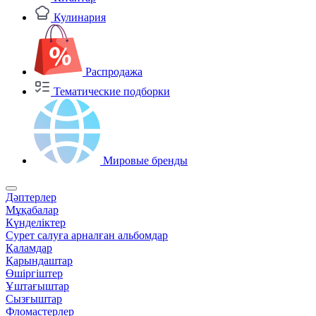
Кулинария
Распродажа
Тематические подборки
Мировые бренды
Дәптерлер
Мұқабалар
Күнделіктер
Сурет салуға арналған альбомдар
Қаламдар
Қарындаштар
Өшіргіштер
Ұштағыштар
Сызғыштар
Фломастерлер