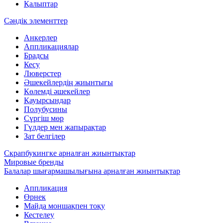
Қалыптар
Сәндік элементтер
Анкерлер
Аппликациялар
Брадсы
Кесу
Люверстер
Әшекейлердің жиынтығы
Көлемді әшекейлер
Қауырсындар
Полубусины
Сүргіш мөр
Гүлдер мен жапырақтар
Зат белгілер
Скрапбукингке арналған жиынтықтар
Мировые бренды
Балалар шығармашылығына арналған жиынтықтар
Аппликация
Өрнек
Майда моншақпен тоқу
Кестелеу