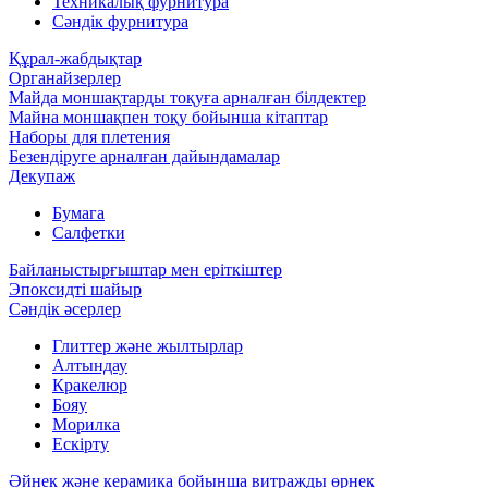
Техникалық фурнитура
Сәндік фурнитура
Құрал-жабдықтар
Органайзерлер
Майда моншақтарды тоқуға арналған білдектер
Майна моншақпен тоқу бойынша кітаптар
Наборы для плетения
Безендіруге арналған дайындамалар
Декупаж
Бумага
Салфетки
Байланыстырғыштар мен еріткіштер
Эпоксидті шайыр
Сәндік әсерлер
Глиттер және жылтырлар
Алтындау
Кракелюр
Бояу
Морилка
Ескірту
Әйнек және керамика бойынша витражды өрнек