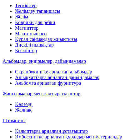
Тескіштер
Желімдеу тапаншасы
Желім
Коврики для резки
Магниттер
Макет пышағы
Құрал-саймандар жиынтығы
Дискілі пышақтар
Кескіштер
Альбомдар, ендірмелер, дайындамалар
Скрапбукингке арналған альбомдар
Ашықхаттарға арналған дайындамалар
Альбомға арналған фурнитура
Жапсырмалар мен жалтыратқыштар
Көлемді
Жалпақ
Штампинг
Қалыптарға арналған ұстағыштар
Эмбоссингке арналған құралдар мен материалдар