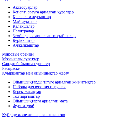
Аксессуарлар
Кенепті созуға арналған құралдар
Қылқалам жуғыштар
Майсауыттар
Қалақшалар
Палитралар
Зембілдерге арналған тақтайшалар
Бүріккіштер
Алжапқыштар
Мировые бренды
Мозаикалы суреттер
Сандар бойынша суреттер
Раскраски
Қуыршақтар мен ойыншықтар жасау
Ойыншықтарды тігуге арналған жиынтықтар
Наборы для вязания игрушек
Керек-жарақтар
Толтырғыштар
Ойыншықтарға арналған мата
Фурнитура!
Күйдіру және ағашқа салынған ою