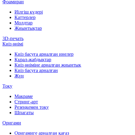
Фоамиран
Иілгіш күдері
Каттерлер
Молдтар
Жиынтықтар
3D-печать
Киіз өнімі
Киіз басуға арналған инелер
Құрал-жабдықтар
Киіз өніміне арналған жиынтық
Киіз басуға арналған
Жүн
Тоқу
Макраме
Стринг-арт
Резеңкемен тоқу
Шпагаты
Оригами
Оригамиге арналған қағаз