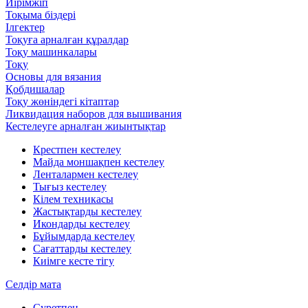
Иірімжіп
Тоқыма біздері
Ілгектер
Тоқуға арналған құралдар
Тоқу машинкалары
Тоқу
Основы для вязания
Қобдишалар
Тоқу жөніндегі кітаптар
Ликвидация наборов для вышивания
Кестелеуге арналған жиынтықтар
Крестпен кестелеу
Майда моншақпен кестелеу
Ленталармен кестелеу
Тығыз кестелеу
Кілем техникасы
Жастықтарды кестелеу
Икондарды кестелеу
Бұйымдарда кестелеу
Сағаттарды кестелеу
Киімге кесте тігу
Селдір мата
Суретпен