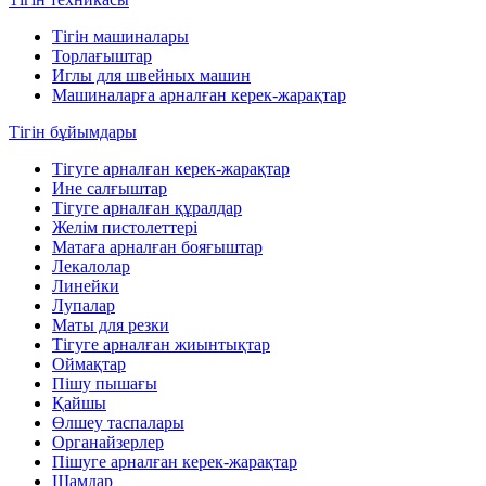
Тігін машиналары
Торлағыштар
Иглы для швейных машин
Машиналарға арналған керек-жарақтар
Тігін бұйымдары
Тігуге арналған керек-жарақтар
Ине салғыштар
Тігуге арналған құралдар
Желім пистолеттері
Матаға арналған бояғыштар
Лекалолар
Линейки
Лупалар
Маты для резки
Тігуге арналған жиынтықтар
Оймақтар
Пішу пышағы
Қайшы
Өлшеу таспалары
Органайзерлер
Пішуге арналған керек-жарақтар
Шамдар