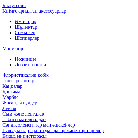
Бижутерия
Киімге арналған аксессуарлар
Әмияндар
Шұлықтар
Сөмкелер
Шопперлер
Маникюр
Ножницы
Дизайн ногтей
Флористикалық көбік
Толтырғыштар
Қаңқалар
Қаптама
Марблс
Жасанды гүлдер
Ленты
Сым және ленталар
Табиғи материалдар
Сәндік элементтер мен әшекейлер
Гүлсауыттар, қыш құмыралар және кәрзеңкелер
Бақша миниатюрасы