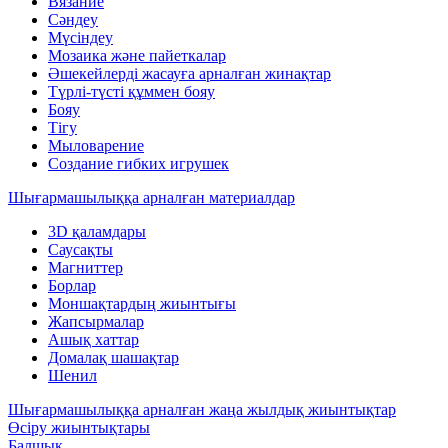
Вязание
Сәндеу
Мүсіндеу
Мозаика және пайеткалар
Әшекейлерді жасауға арналған жинақтар
Түрлі-түсті құммен бояу
Бояу
Тігу
Мыловарение
Создание гибких игрушек
Шығармашылыққа арналған материалдар
3D қаламдары
Саусақты
Магниттер
Борлар
Моншақтардың жиынтығы
Жапсырмалар
Ашық хаттар
Домалақ шашақтар
Шенил
Шығармашылыққа арналған жаңа жылдық жиынтықтар
Өсіру жиынтықтары
Балшық