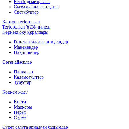
Кескіндеме қағазы
Сызуға арналған қағаз
Скетчбуктер
Картон тегістелген
Тегістелген ҰДФ панелі
Көрнекі оқу құралдары
Гипстен жасалған мүсіндер
Манекендер
Нақпішіндер
Органайзерлер
Папкалар
Қаламсауыттар
Тубустар
Көркем жазу
Кисти
Маркеры
Перья
Сүрме
Сурет салуға арналған бұйымдар