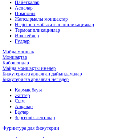
Пайеткалар
Аспалар
Помпоны
Жапсырмалы моншақтар
Өздігінен жабысатын аппликациялар
Термоаппликациялар
Әшекейлер
Гүлдер
Майда моншақ
Моншақтар
Кабошондар
Майда моншақты инелер
Бижутерияға арналған дайындамалар
Бижутерияға арналған негіздер
Қармақ бауы
Жіптер
Сым
Алқалар
Баулар
Зергерлік ленталар
Фурнитура для бижутерии