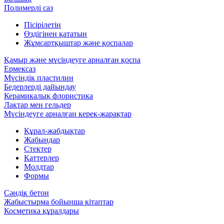
Полимерлі саз
Пісірілетін
Өздігінен қататын
Жұмсартқыштар және қоспалар
Қамыр және мүсіндеуге арналған қоспа
Ермексаз
Мүсіндік пластилин
Бедерлерді дайындау
Керамикалық флористика
Лактар мен гельдер
Мүсіндеуге арналған керек-жарақтар
Құрал-жабдықтар
Жабындар
Стектер
Каттерлер
Молдтар
Формы
Сәндік бетон
Жабыстырма бойынша кітаптар
Косметика құралдары