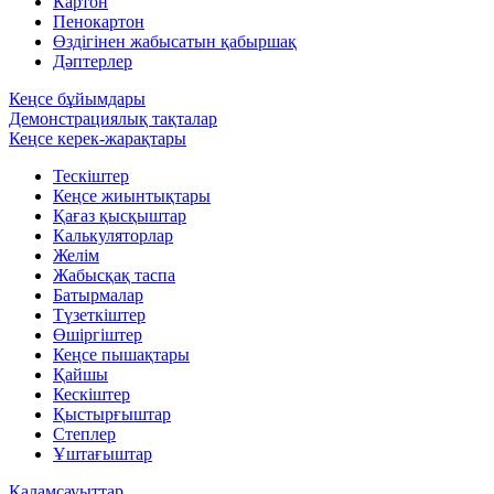
Картон
Пенокартон
Өздігінен жабысатын қабыршақ
Дәптерлер
Кеңсе бұйымдары
Демонстрациялық тақталар
Кеңсе керек-жарақтары
Тескіштер
Кеңсе жиынтықтары
Қағаз қысқыштар
Калькуляторлар
Желім
Жабысқақ таспа
Батырмалар
Түзеткіштер
Өшіргіштер
Кеңсе пышақтары
Қайшы
Кескіштер
Қыстырғыштар
Степлер
Ұштағыштар
Қаламсауыттар