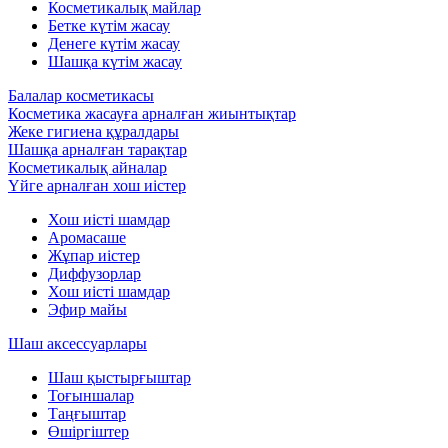
Косметикалық майлар
Бетке күтім жасау
Денеге күтім жасау
Шашқа күтім жасау
Балалар косметикасы
Косметика жасауға арналған жиынтықтар
Жеке гигиена құралдары
Шашқа арналған тарақтар
Косметикалық айналар
Үйге арналған хош иістер
Хош иісті шамдар
Аромасаше
Жұпар иістер
Диффузорлар
Хош иісті шамдар
Эфир майы
Шаш аксессуарлары
Шаш қыстырғыштар
Тоғыншалар
Таңғыштар
Өшіргіштер