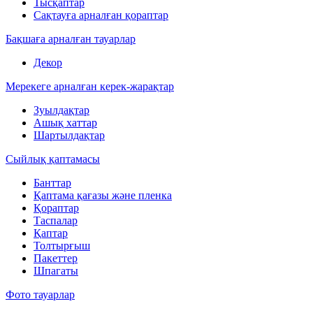
Тысқаптар
Сақтауға арналған қораптар
Бақшаға арналған тауарлар
Декор
Мерекеге арналған керек-жарақтар
Зуылдақтар
Ашық хаттар
Шартылдақтар
Сыйлық қаптамасы
Банттар
Қаптама қағазы және пленка
Қораптар
Таспалар
Қаптар
Толтырғыш
Пакеттер
Шпагаты
Фото тауарлар