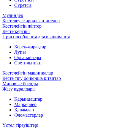
Суретсіз
Мулиндер
Кестелеуге арналған инелер
Кестелейтін жіптер
Кесте кергіші
Приспособления для вышивания
Керек-жарақтар
Лупы
Органайзеры
Светильники
Кестелейтін машинкалар
Кесте тігу бойынша кітаптар
Мировые бренды
Жазу құралдары
Қарындаштар
Маркерлер
Қаламдар
Фломастерлер
Үстел тіреуіштері