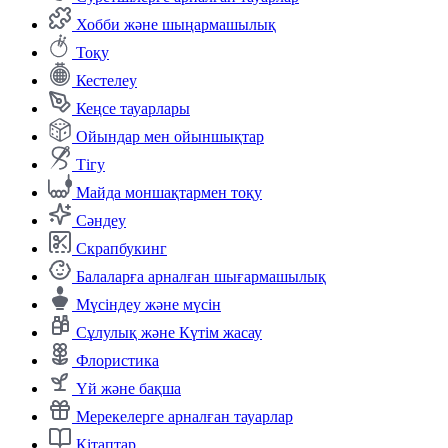
Хобби және шыңармашылық
Тоқу
Кестелеу
Кеңсе тауарлары
Ойындар мен ойыншықтар
Тігу
Майда моншақтармен тоқу
Сәндеу
Скрапбукинг
Балаларға арналған шығармашылық
Мүсіндеу және мүсін
Сұлулық және Күтім жасау
Флористика
Үй және бақша
Мерекелерге арналған тауарлар
Кітаптар