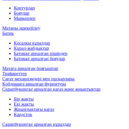
Контурлар
Бояулар
Маркерлер
Матаны әшекейлеу
Батик
Қосалқы құралдар
Құрал-жабдықтар
Батикке арналған пішіндер
Батикке арналған бояулар
Матаға арналған бояғыштар
Трафареттер
Сағат механизмдері мен нұсқарлары
Қобдишаға арналған фурнитура
Скрапбукингке арналған қағаз және жиынтықтар
Бір жақты
Екі жақты
Жиынтықтағы қағаз
Кардсток
Скрапбукингке арналған құралдар