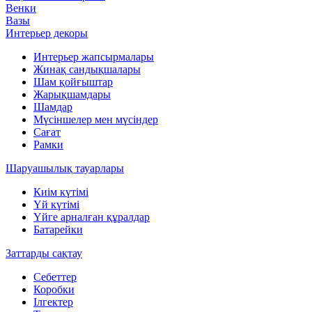
Венки
Вазы
Интерьер декоры
Интерьер жапсырмалары
Жинақ сандықшалары
Шам қойғыштар
Жарықшамдары
Шамдар
Мүсіншелер мен мүсіндер
Сағат
Рамки
Шаруашылық тауарлары
Киім күтімі
Үй күтімі
Үйге арналған құралдар
Батарейки
Заттарды сақтау
Себеттер
Коробки
Ілгектер