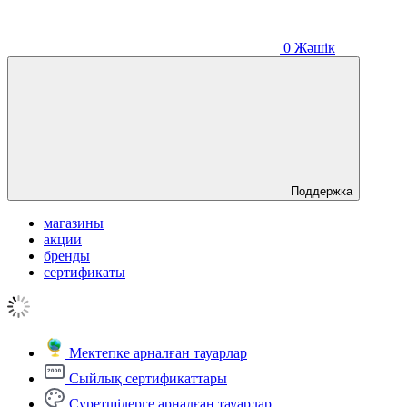
0
Жәшік
Поддержка
магазины
акции
бренды
сертификаты
Мектепке арналған тауарлар
Сыйлық сертификаттары
Суретшілерге арналған тауарлар