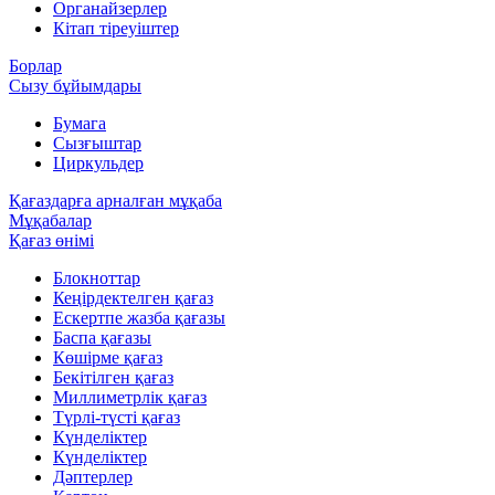
Органайзерлер
Кітап тіреуіштер
Борлар
Сызу бұйымдары
Бумага
Сызғыштар
Циркульдер
Қағаздарға арналған мұқаба
Мұқабалар
Қағаз өнімі
Блокноттар
Кеңірдектелген қағаз
Ескертпе жазба қағазы
Баспа қағазы
Көшірме қағаз
Бекітілген қағаз
Миллиметрлік қағаз
Түрлі-түсті қағаз
Күнделіктер
Күнделіктер
Дәптерлер