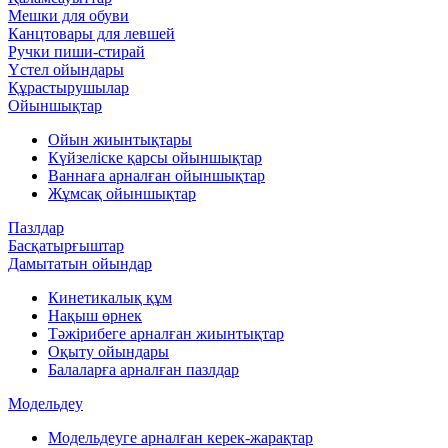
Мешки для обуви
Канцтовары для левшей
Ручки пиши-стирай
Үстел ойындары
Құрастырушылар
Ойыншықтар
Ойын жиынтықтары
Күйзеліске қарсы ойыншықтар
Ваннаға арналған ойыншықтар
Жұмсақ ойыншықтар
Пазлдар
Басқатырғыштар
Дамытатын ойындар
Кинетикалық құм
Нақыш өрнек
Тәжірибеге арналған жиынтықтар
Оқыту ойындары
Балаларға арналған пазлдар
Модельдеу
Модельдеуге арналған керек-жарақтар