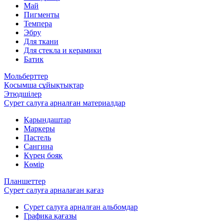
Май
Пигменты
Темпера
Эбру
Для ткани
Для стекла и керамики
Батик
Мольберттер
Қосымша сұйықтықтар
Этюдшілер
Сурет салуға арналған материалдар
Қарындаштар
Маркеры
Пастель
Сангина
Күрең бояқ
Көмір
Планшеттер
Сурет салуға арналаған қағаз
Сурет салуға арналған альбомдар
Графика қағазы