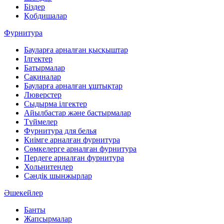
Біздер
Қобдишалар
Фурнитура
Бауларға арналған қысқыштар
Ілгектер
Батырмалар
Сақиналар
Бауларға арналған ұштықтар
Люверстер
Сыдырма ілгектер
Айылбастар және бастырмалар
Түймелер
Фурнитура для белья
Киімге арналған фурнитура
Сөмкелерге арналған фурнитура
Пердеге арналған фурнитура
Хольнитендер
Сәндік шынжырлар
Әшекейлер
Банты
Жапсырмалар