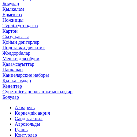
Бояулар
Қылқалам
Ермексаз
Ножницы
Түрлі-түсті қағаз
Картон
Сызу қағазы
Қойын дәптерлер
Подставки для книг
Жолдорбалар
Мешки для обуви
Қаламсауыттар
Папкалар
Канцелярские наборы
Қылқаламдар
Кенептер
Суретшіге арналған жиынтықтар
Бояулар
Акварель
Көркемдік акрил
Сәндік акрил
Аэрозольды
Гуашь
Контурлар