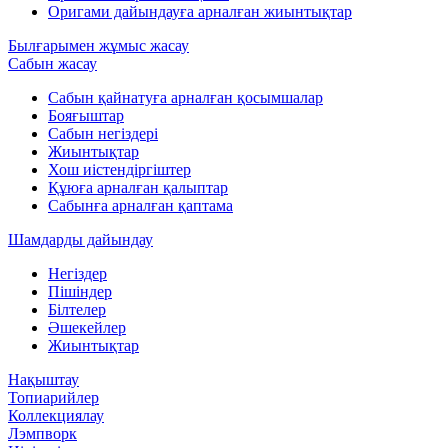
Оригами дайындауға арналған жиынтықтар
Былғарымен жұмыс жасау
Сабын жасау
Сабын қайнатуға арналған қосымшалар
Бояғыштар
Сабын негіздері
Жиынтықтар
Хош иістендіргіштер
Құюға арналған қалыптар
Сабынға арналған қаптама
Шамдарды дайындау
Негіздер
Пішіндер
Білтелер
Әшекейлер
Жиынтықтар
Нақыштау
Топиарийлер
Коллекциялау
Лэмпворк