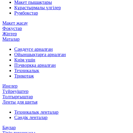
Макет пышақтары
Құрастырмалы үлгілер
Румбокстар
Макет жасау
Фокустар
Жіптер
Маталар
Сәндеуге арналған
Ойыншықтарға арналған
Киім үшін
Пэчворкқа арналған
Техникалық
Трикотаж
Инелер
Түйреуіштер
Толтырғыштар
Ленты для шитья
Техникалық ленталар
Сәндік ленталар
Баулар
Тігін техникасы