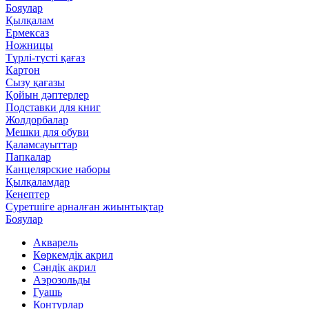
Бояулар
Қылқалам
Ермексаз
Ножницы
Түрлі-түсті қағаз
Картон
Сызу қағазы
Қойын дәптерлер
Подставки для книг
Жолдорбалар
Мешки для обуви
Қаламсауыттар
Папкалар
Канцелярские наборы
Қылқаламдар
Кенептер
Суретшіге арналған жиынтықтар
Бояулар
Акварель
Көркемдік акрил
Сәндік акрил
Аэрозольды
Гуашь
Контурлар