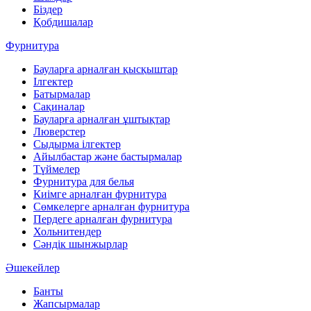
Біздер
Қобдишалар
Фурнитура
Бауларға арналған қысқыштар
Ілгектер
Батырмалар
Сақиналар
Бауларға арналған ұштықтар
Люверстер
Сыдырма ілгектер
Айылбастар және бастырмалар
Түймелер
Фурнитура для белья
Киімге арналған фурнитура
Сөмкелерге арналған фурнитура
Пердеге арналған фурнитура
Хольнитендер
Сәндік шынжырлар
Әшекейлер
Банты
Жапсырмалар