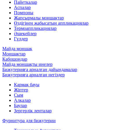
Пайеткалар
Аспалар
Помпоны
Жапсырмалы моншақтар
Өздігінен жабысатын аппликациялар
Термоаппликациялар
Әшекейлер
Гүлдер
Майда моншақ
Моншақтар
Кабошондар
Майда моншақты инелер
Бижутерияға арналған дайындамалар
Бижутерияға арналған негіздер
Қармақ бауы
Жіптер
Сым
Алқалар
Баулар
Зергерлік ленталар
Фурнитура для бижутерии