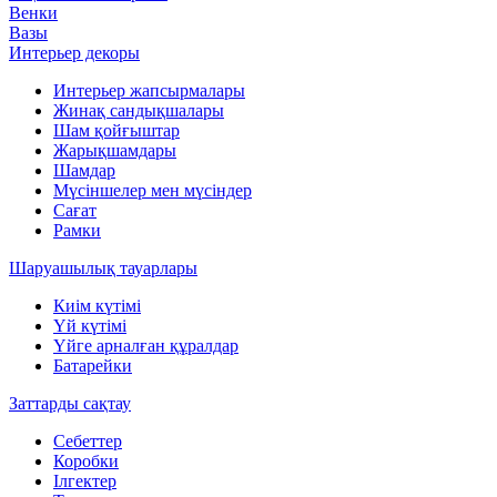
Венки
Вазы
Интерьер декоры
Интерьер жапсырмалары
Жинақ сандықшалары
Шам қойғыштар
Жарықшамдары
Шамдар
Мүсіншелер мен мүсіндер
Сағат
Рамки
Шаруашылық тауарлары
Киім күтімі
Үй күтімі
Үйге арналған құралдар
Батарейки
Заттарды сақтау
Себеттер
Коробки
Ілгектер