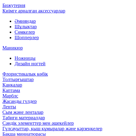
Бижутерия
Киімге арналған аксессуарлар
Әмияндар
Шұлықтар
Сөмкелер
Шопперлер
Маникюр
Ножницы
Дизайн ногтей
Флористикалық көбік
Толтырғыштар
Қаңқалар
Қаптама
Марблс
Жасанды гүлдер
Ленты
Сым және ленталар
Табиғи материалдар
Сәндік элементтер мен әшекейлер
Гүлсауыттар, қыш құмыралар және кәрзеңкелер
Бақша миниатюрасы