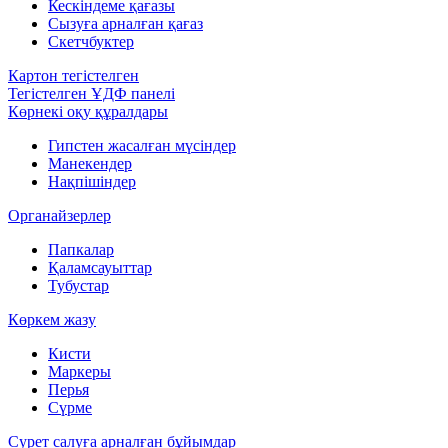
Кескіндеме қағазы
Сызуға арналған қағаз
Скетчбуктер
Картон тегістелген
Тегістелген ҰДФ панелі
Көрнекі оқу құралдары
Гипстен жасалған мүсіндер
Манекендер
Нақпішіндер
Органайзерлер
Папкалар
Қаламсауыттар
Тубустар
Көркем жазу
Кисти
Маркеры
Перья
Сүрме
Сурет салуға арналған бұйымдар