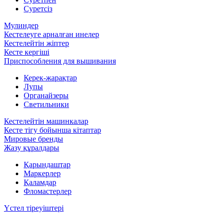
Суретсіз
Мулиндер
Кестелеуге арналған инелер
Кестелейтін жіптер
Кесте кергіші
Приспособления для вышивания
Керек-жарақтар
Лупы
Органайзеры
Светильники
Кестелейтін машинкалар
Кесте тігу бойынша кітаптар
Мировые бренды
Жазу құралдары
Қарындаштар
Маркерлер
Қаламдар
Фломастерлер
Үстел тіреуіштері