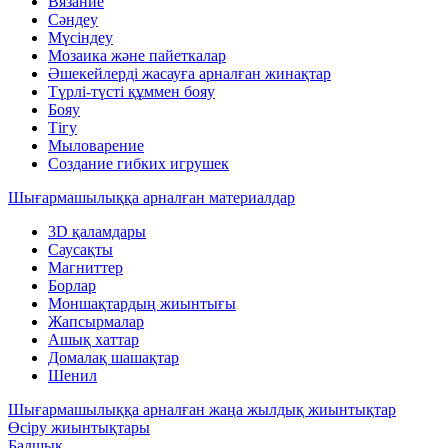
Вязание
Сәндеу
Мүсіндеу
Мозаика және пайеткалар
Әшекейлерді жасауға арналған жинақтар
Түрлі-түсті құммен бояу
Бояу
Тігу
Мыловарение
Создание гибких игрушек
Шығармашылыққа арналған материалдар
3D қаламдары
Саусақты
Магниттер
Борлар
Моншақтардың жиынтығы
Жапсырмалар
Ашық хаттар
Домалақ шашақтар
Шенил
Шығармашылыққа арналған жаңа жылдық жиынтықтар
Өсіру жиынтықтары
Балшық