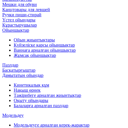
Мешки для обуви
Канцтовары для левшей
Ручки пиши-стирай
Үстел ойындары
Құрастырушылар
Ойыншықтар
Ойын жиынтықтары
Күйзеліске қарсы ойыншықтар
Ваннаға арналған ойыншықтар
Жұмсақ ойыншықтар
Пазлдар
Басқатырғыштар
Дамытатын ойындар
Кинетикалық құм
Нақыш өрнек
Тәжірибеге арналған жиынтықтар
Оқыту ойындары
Балаларға арналған пазлдар
Модельдеу
Модельдеуге арналған керек-жарақтар