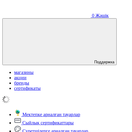
0
Жәшік
Поддержка
магазины
акции
бренды
сертификаты
Мектепке арналған тауарлар
Сыйлық сертификаттары
Суретшілерге арналған тауарлар