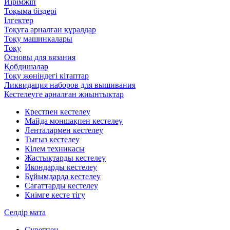
Иірімжіп
Тоқыма біздері
Ілгектер
Тоқуға арналған құралдар
Тоқу машинкалары
Тоқу
Основы для вязания
Қобдишалар
Тоқу жөніндегі кітаптар
Ликвидация наборов для вышивания
Кестелеуге арналған жиынтықтар
Крестпен кестелеу
Майда моншақпен кестелеу
Ленталармен кестелеу
Тығыз кестелеу
Кілем техникасы
Жастықтарды кестелеу
Икондарды кестелеу
Бұйымдарда кестелеу
Сағаттарды кестелеу
Киімге кесте тігу
Селдір мата
Суретпен