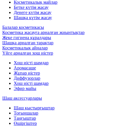
Косметикалық майлар
Бетке күтім жасау
Денеге күтім жасау
Шашқа күтім жасау
Балалар косметикасы
Косметика жасауға арналған жиынтықтар
Жеке гигиена құралдары
Шашқа арналған тарақтар
Косметикалық айналар
Үйге арналған хош иістер
Хош иісті шамдар
Аромасаше
Жұпар иістер
Диффузорлар
Хош иісті шамдар
Эфир майы
Шаш аксессуарлары
Шаш қыстырғыштар
Тоғыншалар
Таңғыштар
Өшіргіштер