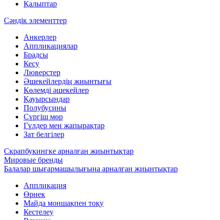
Қалыптар
Сәндік элементтер
Анкерлер
Аппликациялар
Брадсы
Кесу
Люверстер
Әшекейлердің жиынтығы
Көлемді әшекейлер
Қауырсындар
Полубусины
Сүргіш мөр
Гүлдер мен жапырақтар
Зат белгілер
Скрапбукингке арналған жиынтықтар
Мировые бренды
Балалар шығармашылығына арналған жиынтықтар
Аппликация
Өрнек
Майда моншақпен тоқу
Кестелеу