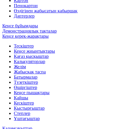
Картон
Пенокартон
Өздігінен жабысатын қабыршақ
Дәптерлер
Кеңсе бұйымдары
Демонстрациялық тақталар
Кеңсе керек-жарақтары
Тескіштер
Кеңсе жиынтықтары
Қағаз қысқыштар
Калькуляторлар
Желім
Жабысқақ таспа
Батырмалар
Түзеткіштер
Өшіргіштер
Кеңсе пышақтары
Қайшы
Кескіштер
Қыстырғыштар
Степлер
Ұштағыштар
Қаламсауыттар