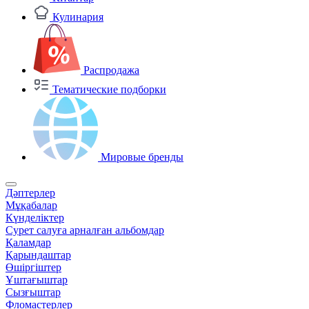
Кулинария
Распродажа
Тематические подборки
Мировые бренды
Дәптерлер
Мұқабалар
Күнделіктер
Сурет салуға арналған альбомдар
Қаламдар
Қарындаштар
Өшіргіштер
Ұштағыштар
Сызғыштар
Фломастерлер