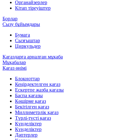
Органайзерлер
Кітап тіреуіштер
Борлар
Сызу бұйымдары
Бумага
Сызғыштар
Циркульдер
Қағаздарға арналған мұқаба
Мұқабалар
Қағаз өнімі
Блокноттар
Кеңірдектелген қағаз
Ескертпе жазба қағазы
Баспа қағазы
Көшірме қағаз
Бекітілген қағаз
Миллиметрлік қағаз
Түрлі-түсті қағаз
Күнделіктер
Күнделіктер
Дәптерлер