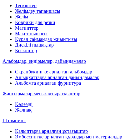
Тескіштер
Желімдеу тапаншасы
Желім
Коврики для резки
Магниттер
Макет пышағы
Құрал-саймандар жиынтығы
Дискілі пышақтар
Кескіштер
Альбомдар, ендірмелер, дайындамалар
Скрапбукингке арналған альбомдар
Ашықхаттарға арналған дайындамалар
Альбомға арналған фурнитура
Жапсырмалар мен жалтыратқыштар
Көлемді
Жалпақ
Штампинг
Қалыптарға арналған ұстағыштар
Эмбоссингке арналған құралдар мен материалдар