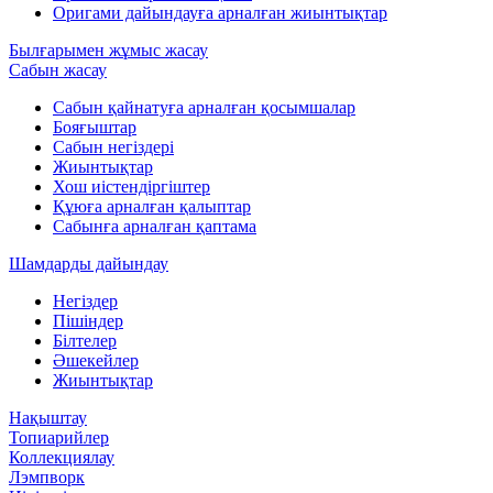
Оригами дайындауға арналған жиынтықтар
Былғарымен жұмыс жасау
Сабын жасау
Сабын қайнатуға арналған қосымшалар
Бояғыштар
Сабын негіздері
Жиынтықтар
Хош иістендіргіштер
Құюға арналған қалыптар
Сабынға арналған қаптама
Шамдарды дайындау
Негіздер
Пішіндер
Білтелер
Әшекейлер
Жиынтықтар
Нақыштау
Топиарийлер
Коллекциялау
Лэмпворк