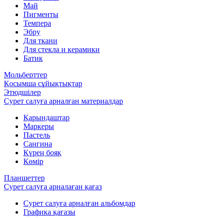
Май
Пигменты
Темпера
Эбру
Для ткани
Для стекла и керамики
Батик
Мольберттер
Қосымша сұйықтықтар
Этюдшілер
Сурет салуға арналған материалдар
Қарындаштар
Маркеры
Пастель
Сангина
Күрең бояқ
Көмір
Планшеттер
Сурет салуға арналаған қағаз
Сурет салуға арналған альбомдар
Графика қағазы