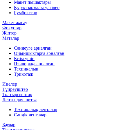
Макет пышақтары
Құрастырмалы үлгілер
Румбокстар
Макет жасау
Фокустар
Жіптер
Маталар
Сәндеуге арналған
Ойыншықтарға арналған
Киім үшін
Пэчворкқа арналған
Техникалық
Трикотаж
Инелер
Түйреуіштер
Толтырғыштар
Ленты для шитья
Техникалық ленталар
Сәндік ленталар
Баулар
Тігін техникасы