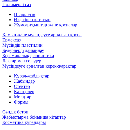
Полимерлі саз
Пісірілетін
Өздігінен қататын
Жұмсартқыштар және қоспалар
Қамыр және мүсіндеуге арналған қоспа
Ермексаз
Мүсіндік пластилин
Бедерлерді дайындау
Керамикалық флористика
Лактар мен гельдер
Мүсіндеуге арналған керек-жарақтар
Құрал-жабдықтар
Жабындар
Стектер
Каттерлер
Молдтар
Формы
Сәндік бетон
Жабыстырма бойынша кітаптар
Косметика құралдары