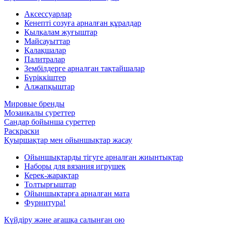
Аксессуарлар
Кенепті созуға арналған құралдар
Қылқалам жуғыштар
Майсауыттар
Қалақшалар
Палитралар
Зембілдерге арналған тақтайшалар
Бүріккіштер
Алжапқыштар
Мировые бренды
Мозаикалы суреттер
Сандар бойынша суреттер
Раскраски
Қуыршақтар мен ойыншықтар жасау
Ойыншықтарды тігуге арналған жиынтықтар
Наборы для вязания игрушек
Керек-жарақтар
Толтырғыштар
Ойыншықтарға арналған мата
Фурнитура!
Күйдіру және ағашқа салынған ою