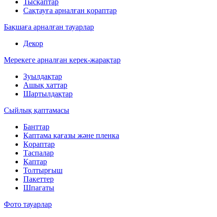
Тысқаптар
Сақтауға арналған қораптар
Бақшаға арналған тауарлар
Декор
Мерекеге арналған керек-жарақтар
Зуылдақтар
Ашық хаттар
Шартылдақтар
Сыйлық қаптамасы
Банттар
Қаптама қағазы және пленка
Қораптар
Таспалар
Қаптар
Толтырғыш
Пакеттер
Шпагаты
Фото тауарлар