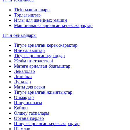
Тігін машиналары
Торлағыштар
Иглы для швейных машин
Машиналарға арналған керек-жарақтар
Тігін бұйымдары
Тігуге арналған керек-жарақтар
Ине салғыштар
Тігуге арналған құралдар
Желім пистолеттері
Матаға арналған бояғыштар
Лекалолар
Линейки
Лупалар
Маты для резки
Тігуге арналған жиынтықтар
Оймақтар
Пішу пышағы
Қайшы
Өлшеу таспалары
Органайзерлер
Пішуге арналған керек-жарақтар
Шамдар