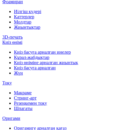
Фоамиран
Иілгіш күдері
Каттерлер
Молдтар
Жиынтықтар
3D-печать
Киіз өнімі
Киіз басуға арналған инелер
Құрал-жабдықтар
Киіз өніміне арналған жиынтық
Киіз басуға арналған
Жүн
Тоқу
Макраме
Стринг-арт
Резеңкемен тоқу
Шпагаты
Оригами
Оригамиге арналған қағаз