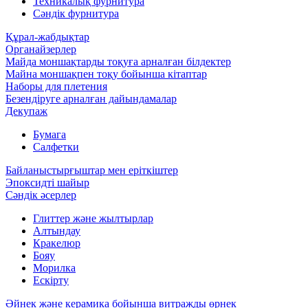
Техникалық фурнитура
Сәндік фурнитура
Құрал-жабдықтар
Органайзерлер
Майда моншақтарды тоқуға арналған білдектер
Майна моншақпен тоқу бойынша кітаптар
Наборы для плетения
Безендіруге арналған дайындамалар
Декупаж
Бумага
Салфетки
Байланыстырғыштар мен еріткіштер
Эпоксидті шайыр
Сәндік әсерлер
Глиттер және жылтырлар
Алтындау
Кракелюр
Бояу
Морилка
Ескірту
Әйнек және керамика бойынша витражды өрнек