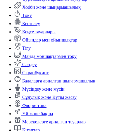
Хобби және шыңармашылық
Тоқу
Кестелеу
Кеңсе тауарлары
Ойындар мен ойыншықтар
Тігу
Майда моншақтармен тоқу
Сәндеу
Скрапбукинг
Балаларға арналған шығармашылық
Мүсіндеу және мүсін
Сұлулық және Күтім жасау
Флористика
Үй және бақша
Мерекелерге арналған тауарлар
Кітаптар