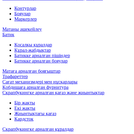
Контурлар
Бояулар
Маркерлер
Матаны әшекейлеу
Батик
Қосалқы құралдар
Құрал-жабдықтар
Батикке арналған пішіндер
Батикке арналған бояулар
Матаға арналған бояғыштар
Трафареттер
Сағат механизмдері мен нұсқарлары
Қобдишаға арналған фурнитура
Скрапбукингке арналған қағаз және жиынтықтар
Бір жақты
Екі жақты
Жиынтықтағы қағаз
Кардсток
Скрапбукингке арналған құралдар