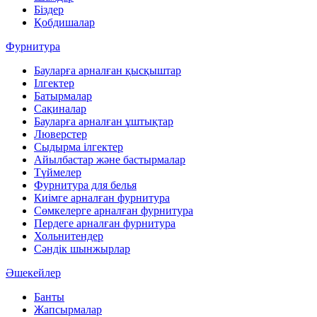
Біздер
Қобдишалар
Фурнитура
Бауларға арналған қысқыштар
Ілгектер
Батырмалар
Сақиналар
Бауларға арналған ұштықтар
Люверстер
Сыдырма ілгектер
Айылбастар және бастырмалар
Түймелер
Фурнитура для белья
Киімге арналған фурнитура
Сөмкелерге арналған фурнитура
Пердеге арналған фурнитура
Хольнитендер
Сәндік шынжырлар
Әшекейлер
Банты
Жапсырмалар