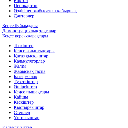
Картон
Пенокартон
Өздігінен жабысатын қабыршақ
Дәптерлер
Кеңсе бұйымдары
Демонстрациялық тақталар
Кеңсе керек-жарақтары
Тескіштер
Кеңсе жиынтықтары
Қағаз қысқыштар
Калькуляторлар
Желім
Жабысқақ таспа
Батырмалар
Түзеткіштер
Өшіргіштер
Кеңсе пышақтары
Қайшы
Кескіштер
Қыстырғыштар
Степлер
Ұштағыштар
Қаламсауыттар