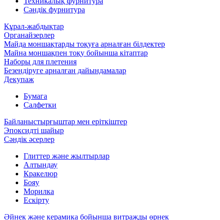
Техникалық фурнитура
Сәндік фурнитура
Құрал-жабдықтар
Органайзерлер
Майда моншақтарды тоқуға арналған білдектер
Майна моншақпен тоқу бойынша кітаптар
Наборы для плетения
Безендіруге арналған дайындамалар
Декупаж
Бумага
Салфетки
Байланыстырғыштар мен еріткіштер
Эпоксидті шайыр
Сәндік әсерлер
Глиттер және жылтырлар
Алтындау
Кракелюр
Бояу
Морилка
Ескірту
Әйнек және керамика бойынша витражды өрнек