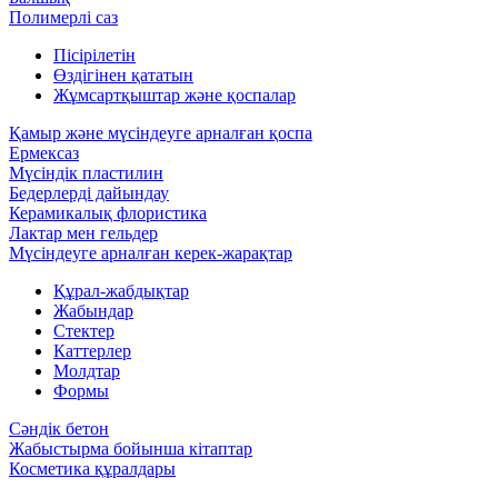
Полимерлі саз
Пісірілетін
Өздігінен қататын
Жұмсартқыштар және қоспалар
Қамыр және мүсіндеуге арналған қоспа
Ермексаз
Мүсіндік пластилин
Бедерлерді дайындау
Керамикалық флористика
Лактар мен гельдер
Мүсіндеуге арналған керек-жарақтар
Құрал-жабдықтар
Жабындар
Стектер
Каттерлер
Молдтар
Формы
Сәндік бетон
Жабыстырма бойынша кітаптар
Косметика құралдары