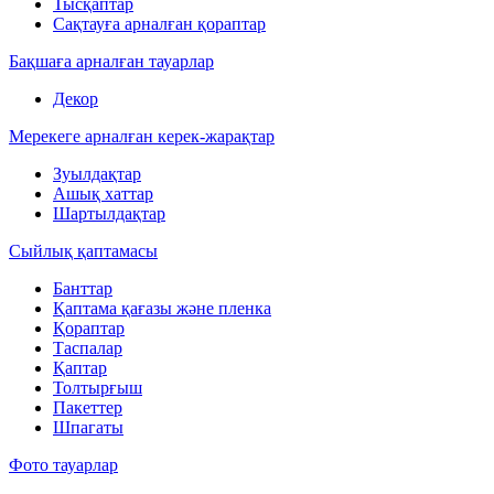
Тысқаптар
Сақтауға арналған қораптар
Бақшаға арналған тауарлар
Декор
Мерекеге арналған керек-жарақтар
Зуылдақтар
Ашық хаттар
Шартылдақтар
Сыйлық қаптамасы
Банттар
Қаптама қағазы және пленка
Қораптар
Таспалар
Қаптар
Толтырғыш
Пакеттер
Шпагаты
Фото тауарлар