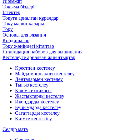
Иірімжіп
Тоқыма біздері
Ілгектер
Тоқуға арналған құралдар
Тоқу машинкалары
Тоқу
Основы для вязания
Қобдишалар
Тоқу жөніндегі кітаптар
Ликвидация наборов для вышивания
Кестелеуге арналған жиынтықтар
Крестпен кестелеу
Майда моншақпен кестелеу
Ленталармен кестелеу
Тығыз кестелеу
Кілем техникасы
Жастықтарды кестелеу
Икондарды кестелеу
Бұйымдарда кестелеу
Сағаттарды кестелеу
Киімге кесте тігу
Селдір мата
Суретпен