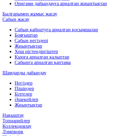
Оригами дайындауға арналған жиынтықтар
Былғарымен жұмыс жасау
Сабын жасау
Сабын қайнатуға арналған қосымшалар
Бояғыштар
Сабын негіздері
Жиынтықтар
Хош иістендіргіштер
Құюға арналған қалыптар
Сабынға арналған қаптама
Шамдарды дайындау
Негіздер
Пішіндер
Білтелер
Әшекейлер
Жиынтықтар
Нақыштау
Топиарийлер
Коллекциялау
Лэмпворк