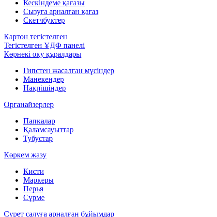
Кескіндеме қағазы
Сызуға арналған қағаз
Скетчбуктер
Картон тегістелген
Тегістелген ҰДФ панелі
Көрнекі оқу құралдары
Гипстен жасалған мүсіндер
Манекендер
Нақпішіндер
Органайзерлер
Папкалар
Қаламсауыттар
Тубустар
Көркем жазу
Кисти
Маркеры
Перья
Сүрме
Сурет салуға арналған бұйымдар