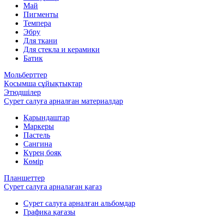
Май
Пигменты
Темпера
Эбру
Для ткани
Для стекла и керамики
Батик
Мольберттер
Қосымша сұйықтықтар
Этюдшілер
Сурет салуға арналған материалдар
Қарындаштар
Маркеры
Пастель
Сангина
Күрең бояқ
Көмір
Планшеттер
Сурет салуға арналаған қағаз
Сурет салуға арналған альбомдар
Графика қағазы