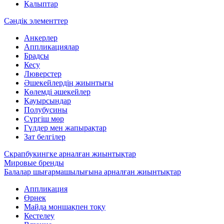
Қалыптар
Сәндік элементтер
Анкерлер
Аппликациялар
Брадсы
Кесу
Люверстер
Әшекейлердің жиынтығы
Көлемді әшекейлер
Қауырсындар
Полубусины
Сүргіш мөр
Гүлдер мен жапырақтар
Зат белгілер
Скрапбукингке арналған жиынтықтар
Мировые бренды
Балалар шығармашылығына арналған жиынтықтар
Аппликация
Өрнек
Майда моншақпен тоқу
Кестелеу