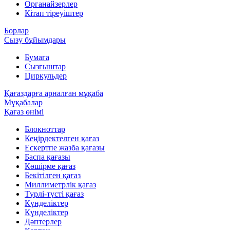
Органайзерлер
Кітап тіреуіштер
Борлар
Сызу бұйымдары
Бумага
Сызғыштар
Циркульдер
Қағаздарға арналған мұқаба
Мұқабалар
Қағаз өнімі
Блокноттар
Кеңірдектелген қағаз
Ескертпе жазба қағазы
Баспа қағазы
Көшірме қағаз
Бекітілген қағаз
Миллиметрлік қағаз
Түрлі-түсті қағаз
Күнделіктер
Күнделіктер
Дәптерлер