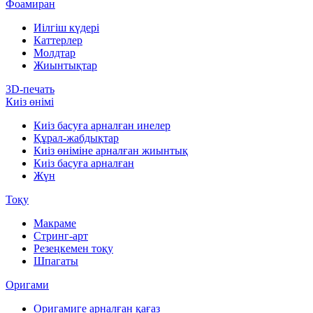
Фоамиран
Иілгіш күдері
Каттерлер
Молдтар
Жиынтықтар
3D-печать
Киіз өнімі
Киіз басуға арналған инелер
Құрал-жабдықтар
Киіз өніміне арналған жиынтық
Киіз басуға арналған
Жүн
Тоқу
Макраме
Стринг-арт
Резеңкемен тоқу
Шпагаты
Оригами
Оригамиге арналған қағаз