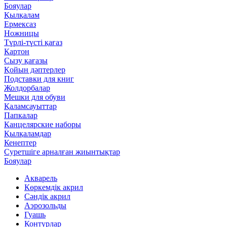
Бояулар
Қылқалам
Ермексаз
Ножницы
Түрлі-түсті қағаз
Картон
Сызу қағазы
Қойын дәптерлер
Подставки для книг
Жолдорбалар
Мешки для обуви
Қаламсауыттар
Папкалар
Канцелярские наборы
Қылқаламдар
Кенептер
Суретшіге арналған жиынтықтар
Бояулар
Акварель
Көркемдік акрил
Сәндік акрил
Аэрозольды
Гуашь
Контурлар