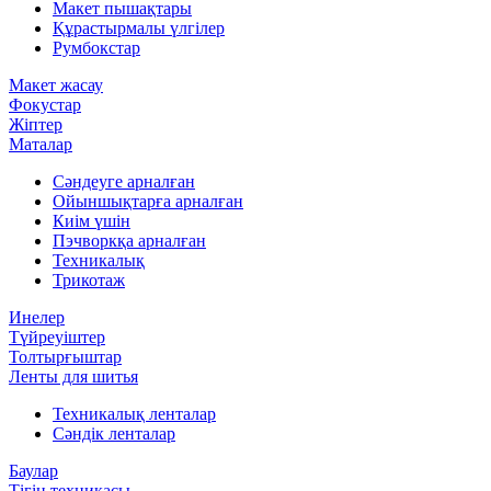
Макет пышақтары
Құрастырмалы үлгілер
Румбокстар
Макет жасау
Фокустар
Жіптер
Маталар
Сәндеуге арналған
Ойыншықтарға арналған
Киім үшін
Пэчворкқа арналған
Техникалық
Трикотаж
Инелер
Түйреуіштер
Толтырғыштар
Ленты для шитья
Техникалық ленталар
Сәндік ленталар
Баулар
Тігін техникасы