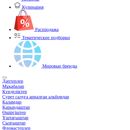
Кулинария
Распродажа
Тематические подборки
Мировые бренды
Дәптерлер
Мұқабалар
Күнделіктер
Сурет салуға арналған альбомдар
Қаламдар
Қарындаштар
Өшіргіштер
Ұштағыштар
Сызғыштар
Фломастерлер