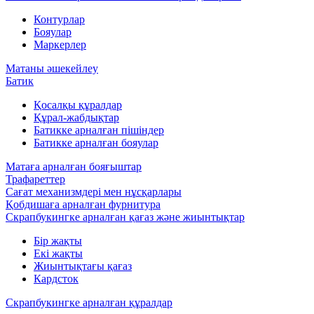
Контурлар
Бояулар
Маркерлер
Матаны әшекейлеу
Батик
Қосалқы құралдар
Құрал-жабдықтар
Батикке арналған пішіндер
Батикке арналған бояулар
Матаға арналған бояғыштар
Трафареттер
Сағат механизмдері мен нұсқарлары
Қобдишаға арналған фурнитура
Скрапбукингке арналған қағаз және жиынтықтар
Бір жақты
Екі жақты
Жиынтықтағы қағаз
Кардсток
Скрапбукингке арналған құралдар