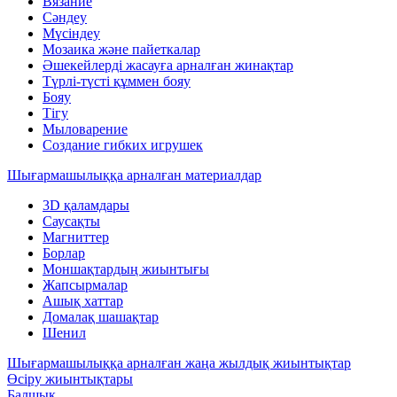
Вязание
Сәндеу
Мүсіндеу
Мозаика және пайеткалар
Әшекейлерді жасауға арналған жинақтар
Түрлі-түсті құммен бояу
Бояу
Тігу
Мыловарение
Создание гибких игрушек
Шығармашылыққа арналған материалдар
3D қаламдары
Саусақты
Магниттер
Борлар
Моншақтардың жиынтығы
Жапсырмалар
Ашық хаттар
Домалақ шашақтар
Шенил
Шығармашылыққа арналған жаңа жылдық жиынтықтар
Өсіру жиынтықтары
Балшық