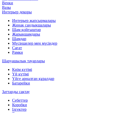
Венки
Вазы
Интерьер декоры
Интерьер жапсырмалары
Жинақ сандықшалары
Шам қойғыштар
Жарықшамдары
Шамдар
Мүсіншелер мен мүсіндер
Сағат
Рамки
Шаруашылық тауарлары
Киім күтімі
Үй күтімі
Үйге арналған құралдар
Батарейки
Заттарды сақтау
Себеттер
Коробки
Ілгектер