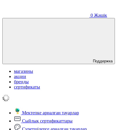
0
Жәшік
Поддержка
магазины
акции
бренды
сертификаты
Мектепке арналған тауарлар
Сыйлық сертификаттары
Суретшілерге арналған тауарлар