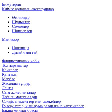
Бижутерия
Киімге арналған аксессуарлар
Әмияндар
Шұлықтар
Сөмкелер
Шопперлер
Маникюр
Ножницы
Дизайн ногтей
Флористикалық көбік
Толтырғыштар
Қаңқалар
Қаптама
Марблс
Жасанды гүлдер
Ленты
Сым және ленталар
Табиғи материалдар
Сәндік элементтер мен әшекейлер
Гүлсауыттар, қыш құмыралар және кәрзеңкелер
Бақша миниатюрасы