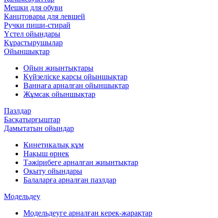
Мешки для обуви
Канцтовары для левшей
Ручки пиши-стирай
Үстел ойындары
Құрастырушылар
Ойыншықтар
Ойын жиынтықтары
Күйзеліске қарсы ойыншықтар
Ваннаға арналған ойыншықтар
Жұмсақ ойыншықтар
Пазлдар
Басқатырғыштар
Дамытатын ойындар
Кинетикалық құм
Нақыш өрнек
Тәжірибеге арналған жиынтықтар
Оқыту ойындары
Балаларға арналған пазлдар
Модельдеу
Модельдеуге арналған керек-жарақтар