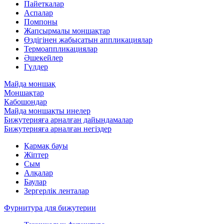
Пайеткалар
Аспалар
Помпоны
Жапсырмалы моншақтар
Өздігінен жабысатын аппликациялар
Термоаппликациялар
Әшекейлер
Гүлдер
Майда моншақ
Моншақтар
Кабошондар
Майда моншақты инелер
Бижутерияға арналған дайындамалар
Бижутерияға арналған негіздер
Қармақ бауы
Жіптер
Сым
Алқалар
Баулар
Зергерлік ленталар
Фурнитура для бижутерии