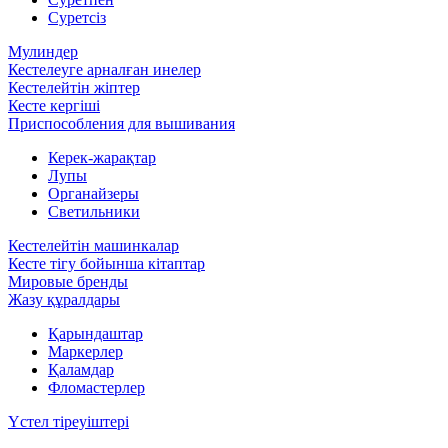
Суретсіз
Мулиндер
Кестелеуге арналған инелер
Кестелейтін жіптер
Кесте кергіші
Приспособления для вышивания
Керек-жарақтар
Лупы
Органайзеры
Светильники
Кестелейтін машинкалар
Кесте тігу бойынша кітаптар
Мировые бренды
Жазу құралдары
Қарындаштар
Маркерлер
Қаламдар
Фломастерлер
Үстел тіреуіштері