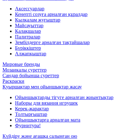
Аксессуарлар
Кенепті созуға арналған құралдар
Қылқалам жуғыштар
Майсауыттар
Қалақшалар
Палитралар
Зембілдерге арналған тақтайшалар
Бүріккіштер
Алжапқыштар
Мировые бренды
Мозаикалы суреттер
Сандар бойынша суреттер
Раскраски
Қуыршақтар мен ойыншықтар жасау
Ойыншықтарды тігуге арналған жиынтықтар
Наборы для вязания игрушек
Керек-жарақтар
Толтырғыштар
Ойыншықтарға арналған мата
Фурнитура!
Күйдіру және ағашқа салынған ою