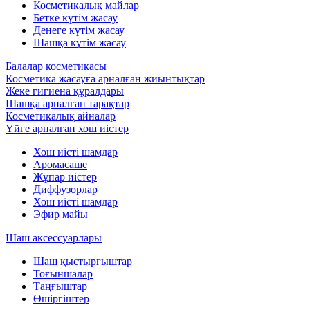
Косметикалық майлар
Бетке күтім жасау
Денеге күтім жасау
Шашқа күтім жасау
Балалар косметикасы
Косметика жасауға арналған жиынтықтар
Жеке гигиена құралдары
Шашқа арналған тарақтар
Косметикалық айналар
Үйге арналған хош иістер
Хош иісті шамдар
Аромасаше
Жұпар иістер
Диффузорлар
Хош иісті шамдар
Эфир майы
Шаш аксессуарлары
Шаш қыстырғыштар
Тоғыншалар
Таңғыштар
Өшіргіштер