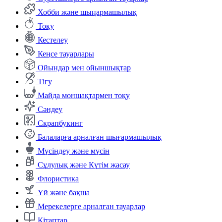
Хобби және шыңармашылық
Тоқу
Кестелеу
Кеңсе тауарлары
Ойындар мен ойыншықтар
Тігу
Майда моншақтармен тоқу
Сәндеу
Скрапбукинг
Балаларға арналған шығармашылық
Мүсіндеу және мүсін
Сұлулық және Күтім жасау
Флористика
Үй және бақша
Мерекелерге арналған тауарлар
Кітаптар