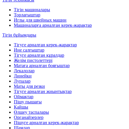
Тігін машиналары
Торлағыштар
Иглы для швейных машин
Машиналарға арналған керек-жарақтар
Тігін бұйымдары
Тігуге арналған керек-жарақтар
Ине салғыштар
Тігуге арналған құралдар
Желім пистолеттері
Матаға арналған бояғыштар
Лекалолар
Линейки
Лупалар
Маты для резки
Тігуге арналған жиынтықтар
Оймақтар
Пішу пышағы
Қайшы
Өлшеу таспалары
Органайзерлер
Пішуге арналған керек-жарақтар
Шамдар