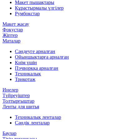
Макет пышақтары
Құрастырмалы үлгілер
Румбокстар
Макет жасау
Фокустар
Жіптер
Маталар
Сәндеуге арналған
Ойыншықтарға арналған
Киім үшін
Пэчворкқа арналған
Техникалық
Трикотаж
Инелер
Түйреуіштер
Толтырғыштар
Ленты для шитья
Техникалық ленталар
Сәндік ленталар
Баулар
Тігін техникасы