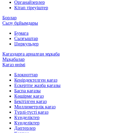
Органайзерлер
Кітап тіреуіштер
Борлар
Сызу бұйымдары
Бумага
Сызғыштар
Циркульдер
Қағаздарға арналған мұқаба
Мұқабалар
Қағаз өнімі
Блокноттар
Кеңірдектелген қағаз
Ескертпе жазба қағазы
Баспа қағазы
Көшірме қағаз
Бекітілген қағаз
Миллиметрлік қағаз
Түрлі-түсті қағаз
Күнделіктер
Күнделіктер
Дәптерлер