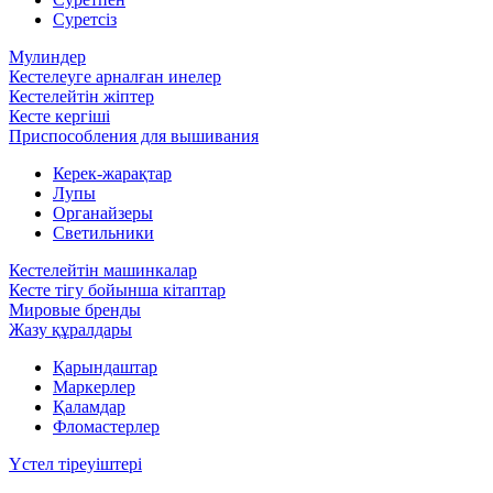
Суретсіз
Мулиндер
Кестелеуге арналған инелер
Кестелейтін жіптер
Кесте кергіші
Приспособления для вышивания
Керек-жарақтар
Лупы
Органайзеры
Светильники
Кестелейтін машинкалар
Кесте тігу бойынша кітаптар
Мировые бренды
Жазу құралдары
Қарындаштар
Маркерлер
Қаламдар
Фломастерлер
Үстел тіреуіштері