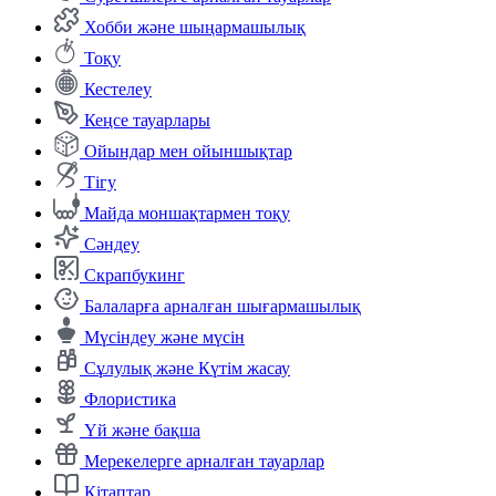
Хобби және шыңармашылық
Тоқу
Кестелеу
Кеңсе тауарлары
Ойындар мен ойыншықтар
Тігу
Майда моншақтармен тоқу
Сәндеу
Скрапбукинг
Балаларға арналған шығармашылық
Мүсіндеу және мүсін
Сұлулық және Күтім жасау
Флористика
Үй және бақша
Мерекелерге арналған тауарлар
Кітаптар