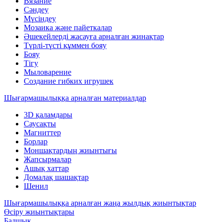
Вязание
Сәндеу
Мүсіндеу
Мозаика және пайеткалар
Әшекейлерді жасауға арналған жинақтар
Түрлі-түсті құммен бояу
Бояу
Тігу
Мыловарение
Создание гибких игрушек
Шығармашылыққа арналған материалдар
3D қаламдары
Саусақты
Магниттер
Борлар
Моншақтардың жиынтығы
Жапсырмалар
Ашық хаттар
Домалақ шашақтар
Шенил
Шығармашылыққа арналған жаңа жылдық жиынтықтар
Өсіру жиынтықтары
Балшық