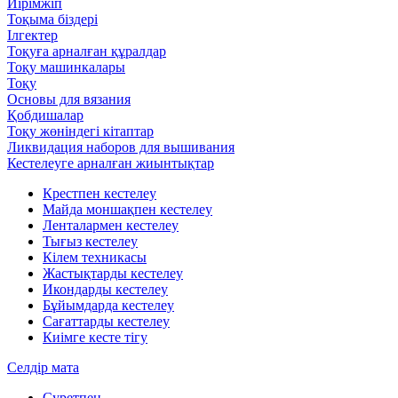
Иірімжіп
Тоқыма біздері
Ілгектер
Тоқуға арналған құралдар
Тоқу машинкалары
Тоқу
Основы для вязания
Қобдишалар
Тоқу жөніндегі кітаптар
Ликвидация наборов для вышивания
Кестелеуге арналған жиынтықтар
Крестпен кестелеу
Майда моншақпен кестелеу
Ленталармен кестелеу
Тығыз кестелеу
Кілем техникасы
Жастықтарды кестелеу
Икондарды кестелеу
Бұйымдарда кестелеу
Сағаттарды кестелеу
Киімге кесте тігу
Селдір мата
Суретпен