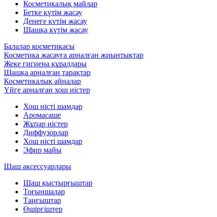
Косметикалық майлар
Бетке күтім жасау
Денеге күтім жасау
Шашқа күтім жасау
Балалар косметикасы
Косметика жасауға арналған жиынтықтар
Жеке гигиена құралдары
Шашқа арналған тарақтар
Косметикалық айналар
Үйге арналған хош иістер
Хош иісті шамдар
Аромасаше
Жұпар иістер
Диффузорлар
Хош иісті шамдар
Эфир майы
Шаш аксессуарлары
Шаш қыстырғыштар
Тоғыншалар
Таңғыштар
Өшіргіштер