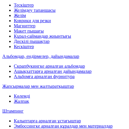
Тескіштер
Желімдеу тапаншасы
Желім
Коврики для резки
Магниттер
Макет пышағы
Құрал-саймандар жиынтығы
Дискілі пышақтар
Кескіштер
Альбомдар, ендірмелер, дайындамалар
Скрапбукингке арналған альбомдар
Ашықхаттарға арналған дайындамалар
Альбомға арналған фурнитура
Жапсырмалар мен жалтыратқыштар
Көлемді
Жалпақ
Штампинг
Қалыптарға арналған ұстағыштар
Эмбоссингке арналған құралдар мен материалдар