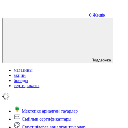
0
Жәшік
Поддержка
магазины
акции
бренды
сертификаты
Мектепке арналған тауарлар
Сыйлық сертификаттары
Суретшілерге арналған тауарлар