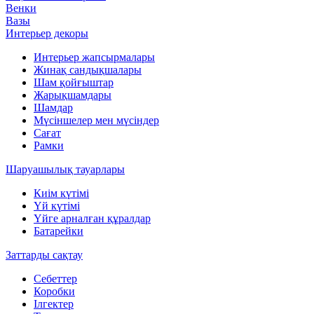
Венки
Вазы
Интерьер декоры
Интерьер жапсырмалары
Жинақ сандықшалары
Шам қойғыштар
Жарықшамдары
Шамдар
Мүсіншелер мен мүсіндер
Сағат
Рамки
Шаруашылық тауарлары
Киім күтімі
Үй күтімі
Үйге арналған құралдар
Батарейки
Заттарды сақтау
Себеттер
Коробки
Ілгектер