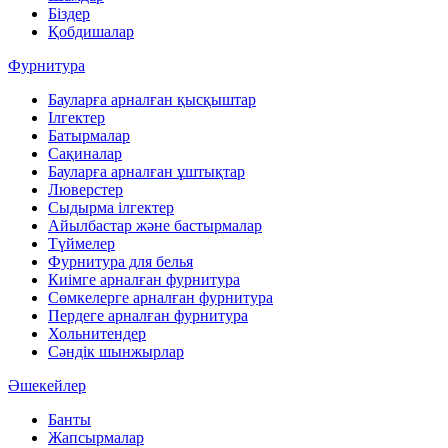
Біздер
Қобдишалар
Фурнитура
Бауларға арналған қысқыштар
Ілгектер
Батырмалар
Сақиналар
Бауларға арналған ұштықтар
Люверстер
Сыдырма ілгектер
Айылбастар және бастырмалар
Түймелер
Фурнитура для белья
Киімге арналған фурнитура
Сөмкелерге арналған фурнитура
Пердеге арналған фурнитура
Хольнитендер
Сәндік шынжырлар
Әшекейлер
Банты
Жапсырмалар