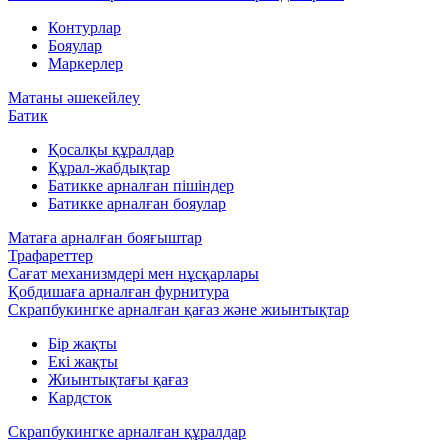
Контурлар
Бояулар
Маркерлер
Матаны әшекейлеу
Батик
Қосалқы құралдар
Құрал-жабдықтар
Батикке арналған пішіндер
Батикке арналған бояулар
Матаға арналған бояғыштар
Трафареттер
Сағат механизмдері мен нұсқарлары
Қобдишаға арналған фурнитура
Скрапбукингке арналған қағаз және жиынтықтар
Бір жақты
Екі жақты
Жиынтықтағы қағаз
Кардсток
Скрапбукингке арналған құралдар