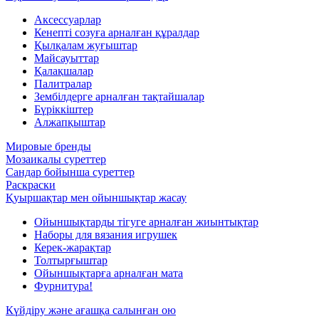
Аксессуарлар
Кенепті созуға арналған құралдар
Қылқалам жуғыштар
Майсауыттар
Қалақшалар
Палитралар
Зембілдерге арналған тақтайшалар
Бүріккіштер
Алжапқыштар
Мировые бренды
Мозаикалы суреттер
Сандар бойынша суреттер
Раскраски
Қуыршақтар мен ойыншықтар жасау
Ойыншықтарды тігуге арналған жиынтықтар
Наборы для вязания игрушек
Керек-жарақтар
Толтырғыштар
Ойыншықтарға арналған мата
Фурнитура!
Күйдіру және ағашқа салынған ою