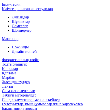
Бижутерия
Киімге арналған аксессуарлар
Әмияндар
Шұлықтар
Сөмкелер
Шопперлер
Маникюр
Ножницы
Дизайн ногтей
Флористикалық көбік
Толтырғыштар
Қаңқалар
Қаптама
Марблс
Жасанды гүлдер
Ленты
Сым және ленталар
Табиғи материалдар
Сәндік элементтер мен әшекейлер
Гүлсауыттар, қыш құмыралар және кәрзеңкелер
Бақша миниатюрасы