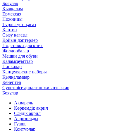
Бояулар
Қылқалам
Ермексаз
Ножницы
Түрлі-түсті қағаз
Картон
Сызу қағазы
Қойын дәптерлер
Подставки для книг
Жолдорбалар
Мешки для обуви
Қаламсауыттар
Папкалар
Канцелярские наборы
Қылқаламдар
Кенептер
Суретшіге арналған жиынтықтар
Бояулар
Акварель
Көркемдік акрил
Сәндік акрил
Аэрозольды
Гуашь
Контурлар