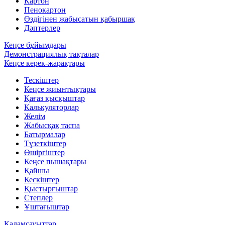
Картон
Пенокартон
Өздігінен жабысатын қабыршақ
Дәптерлер
Кеңсе бұйымдары
Демонстрациялық тақталар
Кеңсе керек-жарақтары
Тескіштер
Кеңсе жиынтықтары
Қағаз қысқыштар
Калькуляторлар
Желім
Жабысқақ таспа
Батырмалар
Түзеткіштер
Өшіргіштер
Кеңсе пышақтары
Қайшы
Кескіштер
Қыстырғыштар
Степлер
Ұштағыштар
Қаламсауыттар