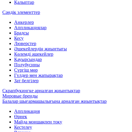
Қалыптар
Сәндік элементтер
Анкерлер
Аппликациялар
Брадсы
Кесу
Люверстер
Әшекейлердің жиынтығы
Көлемді әшекейлер
Қауырсындар
Полубусины
Сүргіш мөр
Гүлдер мен жапырақтар
Зат белгілер
Скрапбукингке арналған жиынтықтар
Мировые бренды
Балалар шығармашылығына арналған жиынтықтар
Аппликация
Өрнек
Майда моншақпен тоқу
Кестелеу