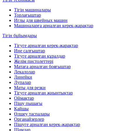
Тігін машиналары
Торлағыштар
Иглы для швейных машин
Машиналарға арналған керек-жарақтар
Тігін бұйымдары
Тігуге арналған керек-жарақтар
Ине салғыштар
Тігуге арналған құралдар
Желім пистолеттері
Матаға арналған бояғыштар
Лекалолар
Линейки
Лупалар
Маты для резки
Тігуге арналған жиынтықтар
Оймақтар
Пішу пышағы
Қайшы
Өлшеу таспалары
Органайзерлер
Пішуге арналған керек-жарақтар
Шамдар