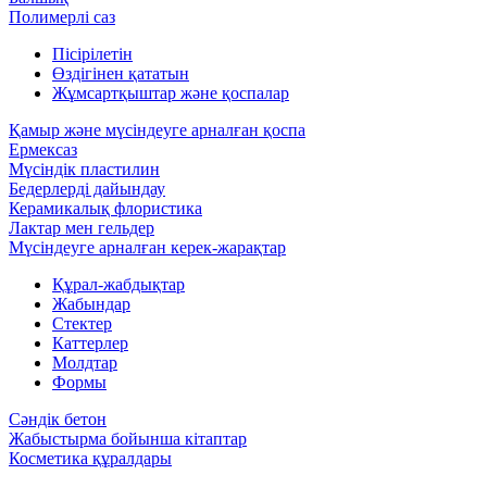
Полимерлі саз
Пісірілетін
Өздігінен қататын
Жұмсартқыштар және қоспалар
Қамыр және мүсіндеуге арналған қоспа
Ермексаз
Мүсіндік пластилин
Бедерлерді дайындау
Керамикалық флористика
Лактар мен гельдер
Мүсіндеуге арналған керек-жарақтар
Құрал-жабдықтар
Жабындар
Стектер
Каттерлер
Молдтар
Формы
Сәндік бетон
Жабыстырма бойынша кітаптар
Косметика құралдары