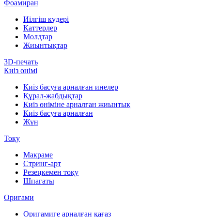
Фоамиран
Иілгіш күдері
Каттерлер
Молдтар
Жиынтықтар
3D-печать
Киіз өнімі
Киіз басуға арналған инелер
Құрал-жабдықтар
Киіз өніміне арналған жиынтық
Киіз басуға арналған
Жүн
Тоқу
Макраме
Стринг-арт
Резеңкемен тоқу
Шпагаты
Оригами
Оригамиге арналған қағаз