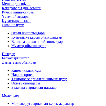
Мешки для обуви
Канцтовары для левшей
Ручки пиши-стирай
Үстел ойындары
Құрастырушылар
Ойыншықтар
Ойын жиынтықтары
Күйзеліске қарсы ойыншықтар
Ваннаға арналған ойыншықтар
Жұмсақ ойыншықтар
Пазлдар
Басқатырғыштар
Дамытатын ойындар
Кинетикалық құм
Нақыш өрнек
Тәжірибеге арналған жиынтықтар
Оқыту ойындары
Балаларға арналған пазлдар
Модельдеу
Модельдеуге арналған керек-жарақтар