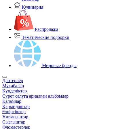
Кулинария
Распродажа
Тематические подборки
Мировые бренды
Дәптерлер
Мұқабалар
Күнделіктер
Сурет салуға арналған альбомдар
Қаламдар
Қарындаштар
Өшіргіштер
Ұштағыштар
Сызғыштар
Фломастерлер