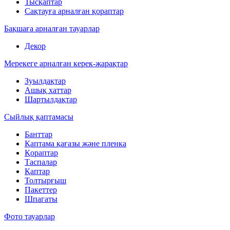
Тысқаптар
Сақтауға арналған қораптар
Бақшаға арналған тауарлар
Декор
Мерекеге арналған керек-жарақтар
Зуылдақтар
Ашық хаттар
Шартылдақтар
Сыйлық қаптамасы
Банттар
Қаптама қағазы және пленка
Қораптар
Таспалар
Қаптар
Толтырғыш
Пакеттер
Шпагаты
Фото тауарлар