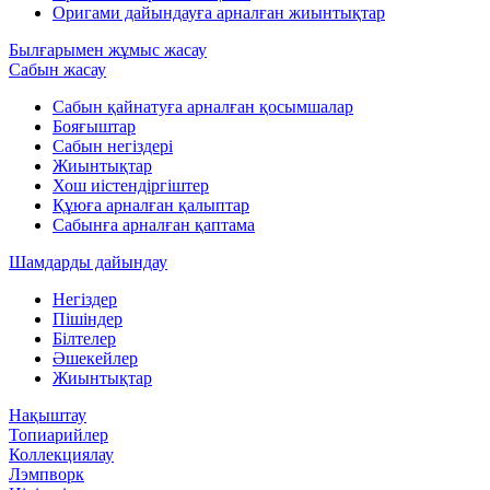
Оригами дайындауға арналған жиынтықтар
Былғарымен жұмыс жасау
Сабын жасау
Сабын қайнатуға арналған қосымшалар
Бояғыштар
Сабын негіздері
Жиынтықтар
Хош иістендіргіштер
Құюға арналған қалыптар
Сабынға арналған қаптама
Шамдарды дайындау
Негіздер
Пішіндер
Білтелер
Әшекейлер
Жиынтықтар
Нақыштау
Топиарийлер
Коллекциялау
Лэмпворк