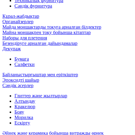
Техникалық фурнитура
Сәндік фурнитура
Құрал-жабдықтар
Органайзерлер
Майда моншақтарды тоқуға арналған білдектер
Майна моншақпен тоқу бойынша кітаптар
Наборы для плетения
Безендіруге арналған дайындамалар
Декупаж
Бумага
Салфетки
Байланыстырғыштар мен еріткіштер
Эпоксидті шайыр
Сәндік әсерлер
Глиттер және жылтырлар
Алтындау
Кракелюр
Бояу
Морилка
Ескірту
Әйнек және керамика бойынша витражды өрнек