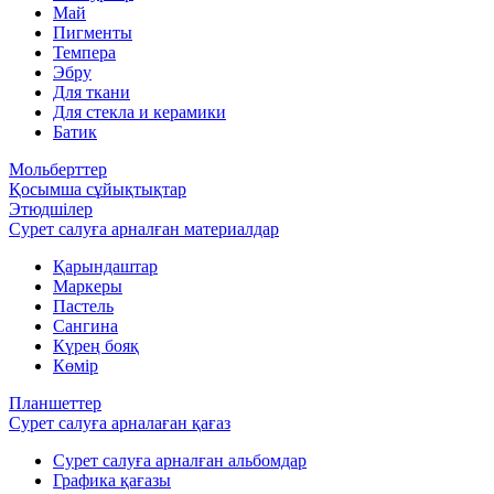
Май
Пигменты
Темпера
Эбру
Для ткани
Для стекла и керамики
Батик
Мольберттер
Қосымша сұйықтықтар
Этюдшілер
Сурет салуға арналған материалдар
Қарындаштар
Маркеры
Пастель
Сангина
Күрең бояқ
Көмір
Планшеттер
Сурет салуға арналаған қағаз
Сурет салуға арналған альбомдар
Графика қағазы