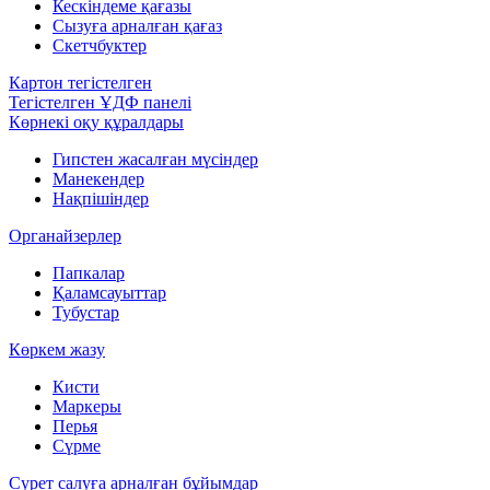
Кескіндеме қағазы
Сызуға арналған қағаз
Скетчбуктер
Картон тегістелген
Тегістелген ҰДФ панелі
Көрнекі оқу құралдары
Гипстен жасалған мүсіндер
Манекендер
Нақпішіндер
Органайзерлер
Папкалар
Қаламсауыттар
Тубустар
Көркем жазу
Кисти
Маркеры
Перья
Сүрме
Сурет салуға арналған бұйымдар