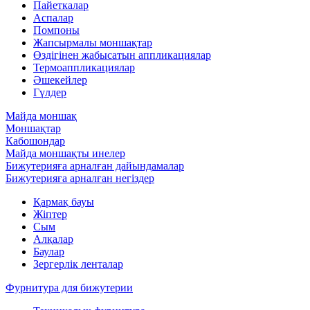
Пайеткалар
Аспалар
Помпоны
Жапсырмалы моншақтар
Өздігінен жабысатын аппликациялар
Термоаппликациялар
Әшекейлер
Гүлдер
Майда моншақ
Моншақтар
Кабошондар
Майда моншақты инелер
Бижутерияға арналған дайындамалар
Бижутерияға арналған негіздер
Қармақ бауы
Жіптер
Сым
Алқалар
Баулар
Зергерлік ленталар
Фурнитура для бижутерии