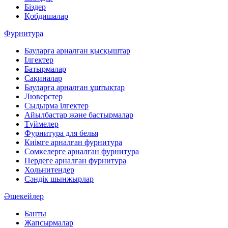
Біздер
Қобдишалар
Фурнитура
Бауларға арналған қысқыштар
Ілгектер
Батырмалар
Сақиналар
Бауларға арналған ұштықтар
Люверстер
Сыдырма ілгектер
Айылбастар және бастырмалар
Түймелер
Фурнитура для белья
Киімге арналған фурнитура
Сөмкелерге арналған фурнитура
Пердеге арналған фурнитура
Хольнитендер
Сәндік шынжырлар
Әшекейлер
Банты
Жапсырмалар