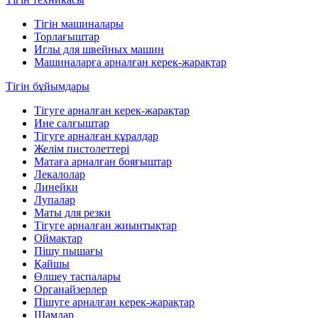
Тігін машиналары
Торлағыштар
Иглы для швейных машин
Машиналарға арналған керек-жарақтар
Тігін бұйымдары
Тігуге арналған керек-жарақтар
Ине салғыштар
Тігуге арналған құралдар
Желім пистолеттері
Матаға арналған бояғыштар
Лекалолар
Линейки
Лупалар
Маты для резки
Тігуге арналған жиынтықтар
Оймақтар
Пішу пышағы
Қайшы
Өлшеу таспалары
Органайзерлер
Пішуге арналған керек-жарақтар
Шамдар