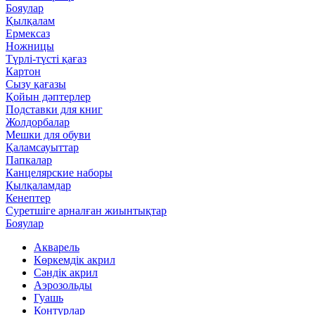
Бояулар
Қылқалам
Ермексаз
Ножницы
Түрлі-түсті қағаз
Картон
Сызу қағазы
Қойын дәптерлер
Подставки для книг
Жолдорбалар
Мешки для обуви
Қаламсауыттар
Папкалар
Канцелярские наборы
Қылқаламдар
Кенептер
Суретшіге арналған жиынтықтар
Бояулар
Акварель
Көркемдік акрил
Сәндік акрил
Аэрозольды
Гуашь
Контурлар