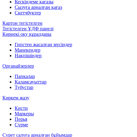
Кескіндеме қағазы
Сызуға арналған қағаз
Скетчбуктер
Картон тегістелген
Тегістелген ҰДФ панелі
Көрнекі оқу құралдары
Гипстен жасалған мүсіндер
Манекендер
Нақпішіндер
Органайзерлер
Папкалар
Қаламсауыттар
Тубустар
Көркем жазу
Кисти
Маркеры
Перья
Сүрме
Сурет салуға арналған бұйымдар