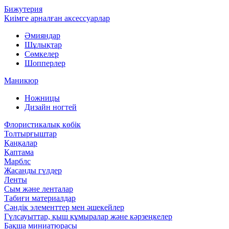
Бижутерия
Киімге арналған аксессуарлар
Әмияндар
Шұлықтар
Сөмкелер
Шопперлер
Маникюр
Ножницы
Дизайн ногтей
Флористикалық көбік
Толтырғыштар
Қаңқалар
Қаптама
Марблс
Жасанды гүлдер
Ленты
Сым және ленталар
Табиғи материалдар
Сәндік элементтер мен әшекейлер
Гүлсауыттар, қыш құмыралар және кәрзеңкелер
Бақша миниатюрасы