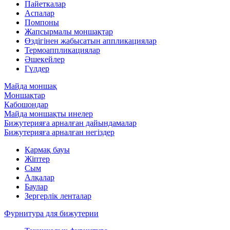
Пайеткалар
Аспалар
Помпоны
Жапсырмалы моншақтар
Өздігінен жабысатын аппликациялар
Термоаппликациялар
Әшекейлер
Гүлдер
Майда моншақ
Моншақтар
Кабошондар
Майда моншақты инелер
Бижутерияға арналған дайындамалар
Бижутерияға арналған негіздер
Қармақ бауы
Жіптер
Сым
Алқалар
Баулар
Зергерлік ленталар
Фурнитура для бижутерии