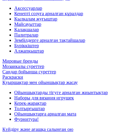
Аксессуарлар
Кенепті созуға арналған құралдар
Қылқалам жуғыштар
Майсауыттар
Қалақшалар
Палитралар
Зембілдерге арналған тақтайшалар
Бүріккіштер
Алжапқыштар
Мировые бренды
Мозаикалы суреттер
Сандар бойынша суреттер
Раскраски
Қуыршақтар мен ойыншықтар жасау
Ойыншықтарды тігуге арналған жиынтықтар
Наборы для вязания игрушек
Керек-жарақтар
Толтырғыштар
Ойыншықтарға арналған мата
Фурнитура!
Күйдіру және ағашқа салынған ою