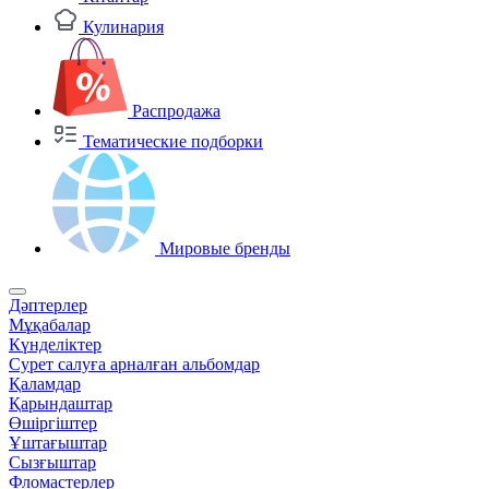
Кулинария
Распродажа
Тематические подборки
Мировые бренды
Дәптерлер
Мұқабалар
Күнделіктер
Сурет салуға арналған альбомдар
Қаламдар
Қарындаштар
Өшіргіштер
Ұштағыштар
Сызғыштар
Фломастерлер