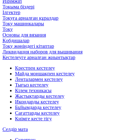
Иірімжіп
Тоқыма біздері
Ілгектер
Тоқуға арналған құралдар
Тоқу машинкалары
Тоқу
Основы для вязания
Қобдишалар
Тоқу жөніндегі кітаптар
Ликвидация наборов для вышивания
Кестелеуге арналған жиынтықтар
Крестпен кестелеу
Майда моншақпен кестелеу
Ленталармен кестелеу
Тығыз кестелеу
Кілем техникасы
Жастықтарды кестелеу
Икондарды кестелеу
Бұйымдарда кестелеу
Сағаттарды кестелеу
Киімге кесте тігу
Селдір мата
Суретпен