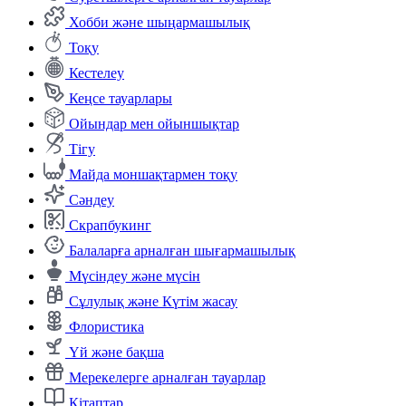
Хобби және шыңармашылық
Тоқу
Кестелеу
Кеңсе тауарлары
Ойындар мен ойыншықтар
Тігу
Майда моншақтармен тоқу
Сәндеу
Скрапбукинг
Балаларға арналған шығармашылық
Мүсіндеу және мүсін
Сұлулық және Күтім жасау
Флористика
Үй және бақша
Мерекелерге арналған тауарлар
Кітаптар