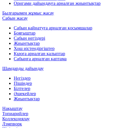
Оригами дайындауға арналған жиынтықтар
Былғарымен жұмыс жасау
Сабын жасау
Сабын қайнатуға арналған қосымшалар
Бояғыштар
Сабын негіздері
Жиынтықтар
Хош иістендіргіштер
Құюға арналған қалыптар
Сабынға арналған қаптама
Шамдарды дайындау
Негіздер
Пішіндер
Білтелер
Әшекейлер
Жиынтықтар
Нақыштау
Топиарийлер
Коллекциялау
Лэмпворк