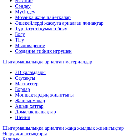
Вязание
Сәндеу
Мүсіндеу
Мозаика және пайеткалар
Әшекейлерді жасауға арналған жинақтар
Түрлі-түсті құммен бояу
Бояу
Тігу
Мыловарение
Создание гибких игрушек
Шығармашылыққа арналған материалдар
3D қаламдары
Саусақты
Магниттер
Борлар
Моншақтардың жиынтығы
Жапсырмалар
Ашық хаттар
Домалақ шашақтар
Шенил
Шығармашылыққа арналған жаңа жылдық жиынтықтар
Өсіру жиынтықтары
Балшық