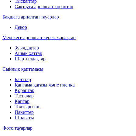
Тысқаптар
Сақтауға арналған қораптар
Бақшаға арналған тауарлар
Декор
Мерекеге арналған керек-жарақтар
Зуылдақтар
Ашық хаттар
Шартылдақтар
Сыйлық қаптамасы
Банттар
Қаптама қағазы және пленка
Қораптар
Таспалар
Қаптар
Толтырғыш
Пакеттер
Шпагаты
Фото тауарлар