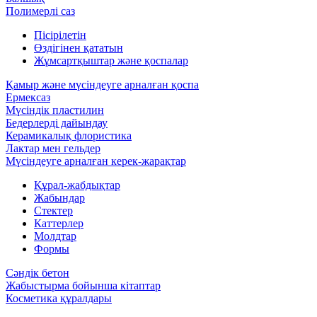
Полимерлі саз
Пісірілетін
Өздігінен қататын
Жұмсартқыштар және қоспалар
Қамыр және мүсіндеуге арналған қоспа
Ермексаз
Мүсіндік пластилин
Бедерлерді дайындау
Керамикалық флористика
Лактар мен гельдер
Мүсіндеуге арналған керек-жарақтар
Құрал-жабдықтар
Жабындар
Стектер
Каттерлер
Молдтар
Формы
Сәндік бетон
Жабыстырма бойынша кітаптар
Косметика құралдары