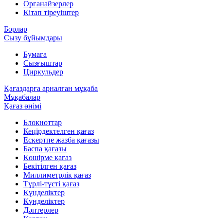
Органайзерлер
Кітап тіреуіштер
Борлар
Сызу бұйымдары
Бумага
Сызғыштар
Циркульдер
Қағаздарға арналған мұқаба
Мұқабалар
Қағаз өнімі
Блокноттар
Кеңірдектелген қағаз
Ескертпе жазба қағазы
Баспа қағазы
Көшірме қағаз
Бекітілген қағаз
Миллиметрлік қағаз
Түрлі-түсті қағаз
Күнделіктер
Күнделіктер
Дәптерлер