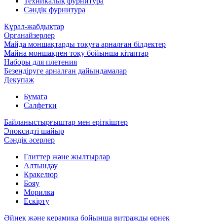
Техникалық фурнитура
Сәндік фурнитура
Құрал-жабдықтар
Органайзерлер
Майда моншақтарды тоқуға арналған білдектер
Майна моншақпен тоқу бойынша кітаптар
Наборы для плетения
Безендіруге арналған дайындамалар
Декупаж
Бумага
Салфетки
Байланыстырғыштар мен еріткіштер
Эпоксидті шайыр
Сәндік әсерлер
Глиттер және жылтырлар
Алтындау
Кракелюр
Бояу
Морилка
Ескірту
Әйнек және керамика бойынша витражды өрнек