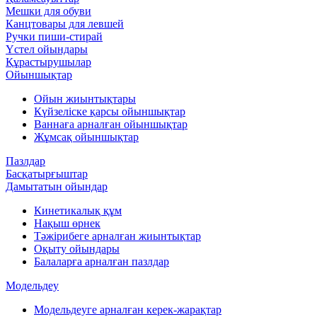
Мешки для обуви
Канцтовары для левшей
Ручки пиши-стирай
Үстел ойындары
Құрастырушылар
Ойыншықтар
Ойын жиынтықтары
Күйзеліске қарсы ойыншықтар
Ваннаға арналған ойыншықтар
Жұмсақ ойыншықтар
Пазлдар
Басқатырғыштар
Дамытатын ойындар
Кинетикалық құм
Нақыш өрнек
Тәжірибеге арналған жиынтықтар
Оқыту ойындары
Балаларға арналған пазлдар
Модельдеу
Модельдеуге арналған керек-жарақтар