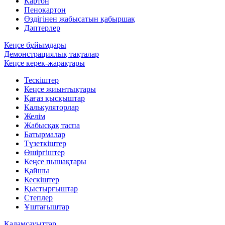
Картон
Пенокартон
Өздігінен жабысатын қабыршақ
Дәптерлер
Кеңсе бұйымдары
Демонстрациялық тақталар
Кеңсе керек-жарақтары
Тескіштер
Кеңсе жиынтықтары
Қағаз қысқыштар
Калькуляторлар
Желім
Жабысқақ таспа
Батырмалар
Түзеткіштер
Өшіргіштер
Кеңсе пышақтары
Қайшы
Кескіштер
Қыстырғыштар
Степлер
Ұштағыштар
Қаламсауыттар