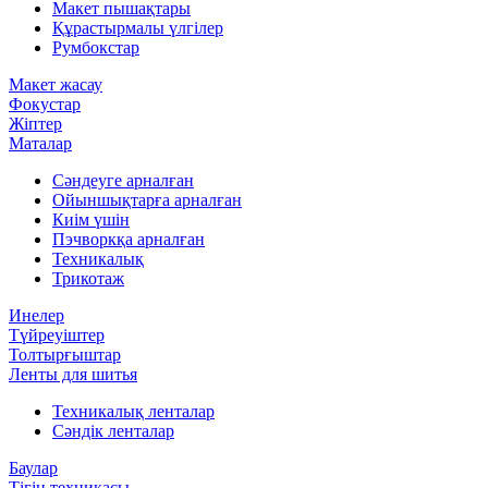
Макет пышақтары
Құрастырмалы үлгілер
Румбокстар
Макет жасау
Фокустар
Жіптер
Маталар
Сәндеуге арналған
Ойыншықтарға арналған
Киім үшін
Пэчворкқа арналған
Техникалық
Трикотаж
Инелер
Түйреуіштер
Толтырғыштар
Ленты для шитья
Техникалық ленталар
Сәндік ленталар
Баулар
Тігін техникасы