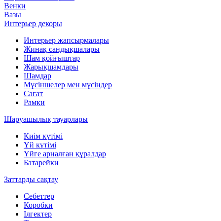
Венки
Вазы
Интерьер декоры
Интерьер жапсырмалары
Жинақ сандықшалары
Шам қойғыштар
Жарықшамдары
Шамдар
Мүсіншелер мен мүсіндер
Сағат
Рамки
Шаруашылық тауарлары
Киім күтімі
Үй күтімі
Үйге арналған құралдар
Батарейки
Заттарды сақтау
Себеттер
Коробки
Ілгектер