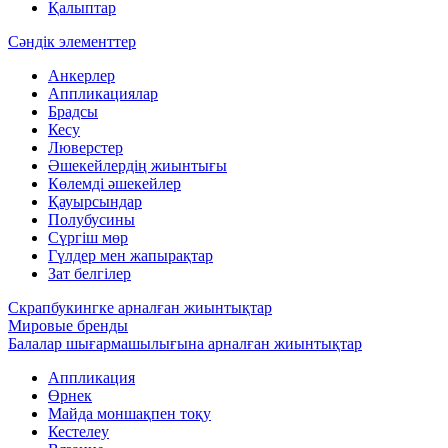
Қалыптар
Сәндік элементтер
Анкерлер
Аппликациялар
Брадсы
Кесу
Люверстер
Әшекейлердің жиынтығы
Көлемді әшекейлер
Қауырсындар
Полубусины
Сүргіш мөр
Гүлдер мен жапырақтар
Зат белгілер
Скрапбукингке арналған жиынтықтар
Мировые бренды
Балалар шығармашылығына арналған жиынтықтар
Аппликация
Өрнек
Майда моншақпен тоқу
Кестелеу