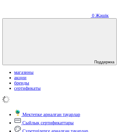
0
Жәшік
Поддержка
магазины
акции
бренды
сертификаты
Мектепке арналған тауарлар
Сыйлық сертификаттары
Суретшілерге арналған тауарлар