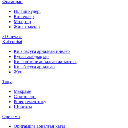
Фоамиран
Иілгіш күдері
Каттерлер
Молдтар
Жиынтықтар
3D-печать
Киіз өнімі
Киіз басуға арналған инелер
Құрал-жабдықтар
Киіз өніміне арналған жиынтық
Киіз басуға арналған
Жүн
Тоқу
Макраме
Стринг-арт
Резеңкемен тоқу
Шпагаты
Оригами
Оригамиге арналған қағаз