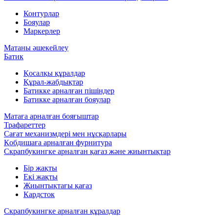
Контурлар
Бояулар
Маркерлер
Матаны әшекейлеу
Батик
Қосалқы құралдар
Құрал-жабдықтар
Батикке арналған пішіндер
Батикке арналған бояулар
Матаға арналған бояғыштар
Трафареттер
Сағат механизмдері мен нұсқарлары
Қобдишаға арналған фурнитура
Скрапбукингке арналған қағаз және жиынтықтар
Бір жақты
Екі жақты
Жиынтықтағы қағаз
Кардсток
Скрапбукингке арналған құралдар