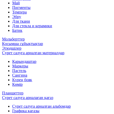
Май
Пигменты
Темпера
Эбру
Для ткани
Для стекла и керамики
Батик
Мольберттер
Қосымша сұйықтықтар
Этюдшілер
Сурет салуға арналған материалдар
Қарындаштар
Маркеры
Пастель
Сангина
Күрең бояқ
Көмір
Планшеттер
Сурет салуға арналаған қағаз
Сурет салуға арналған альбомдар
Графика қағазы