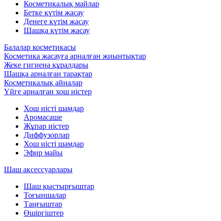
Косметикалық майлар
Бетке күтім жасау
Денеге күтім жасау
Шашқа күтім жасау
Балалар косметикасы
Косметика жасауға арналған жиынтықтар
Жеке гигиена құралдары
Шашқа арналған тарақтар
Косметикалық айналар
Үйге арналған хош иістер
Хош иісті шамдар
Аромасаше
Жұпар иістер
Диффузорлар
Хош иісті шамдар
Эфир майы
Шаш аксессуарлары
Шаш қыстырғыштар
Тоғыншалар
Таңғыштар
Өшіргіштер