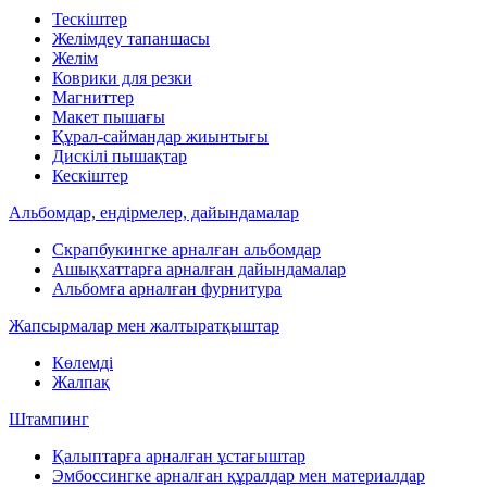
Тескіштер
Желімдеу тапаншасы
Желім
Коврики для резки
Магниттер
Макет пышағы
Құрал-саймандар жиынтығы
Дискілі пышақтар
Кескіштер
Альбомдар, ендірмелер, дайындамалар
Скрапбукингке арналған альбомдар
Ашықхаттарға арналған дайындамалар
Альбомға арналған фурнитура
Жапсырмалар мен жалтыратқыштар
Көлемді
Жалпақ
Штампинг
Қалыптарға арналған ұстағыштар
Эмбоссингке арналған құралдар мен материалдар