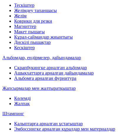
Тескіштер
Желімдеу тапаншасы
Желім
Коврики для резки
Магниттер
Макет пышағы
Құрал-саймандар жиынтығы
Дискілі пышақтар
Кескіштер
Альбомдар, ендірмелер, дайындамалар
Скрапбукингке арналған альбомдар
Ашықхаттарға арналған дайындамалар
Альбомға арналған фурнитура
Жапсырмалар мен жалтыратқыштар
Көлемді
Жалпақ
Штампинг
Қалыптарға арналған ұстағыштар
Эмбоссингке арналған құралдар мен материалдар