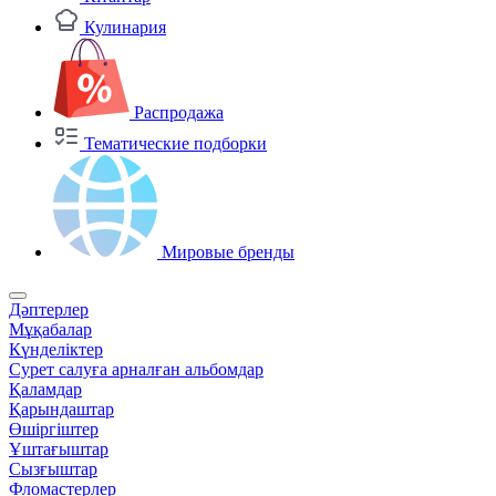
Кулинария
Распродажа
Тематические подборки
Мировые бренды
Дәптерлер
Мұқабалар
Күнделіктер
Сурет салуға арналған альбомдар
Қаламдар
Қарындаштар
Өшіргіштер
Ұштағыштар
Сызғыштар
Фломастерлер