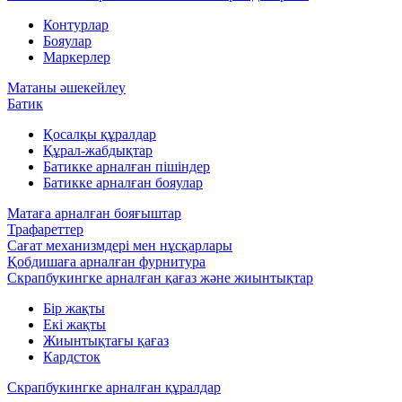
Контурлар
Бояулар
Маркерлер
Матаны әшекейлеу
Батик
Қосалқы құралдар
Құрал-жабдықтар
Батикке арналған пішіндер
Батикке арналған бояулар
Матаға арналған бояғыштар
Трафареттер
Сағат механизмдері мен нұсқарлары
Қобдишаға арналған фурнитура
Скрапбукингке арналған қағаз және жиынтықтар
Бір жақты
Екі жақты
Жиынтықтағы қағаз
Кардсток
Скрапбукингке арналған құралдар