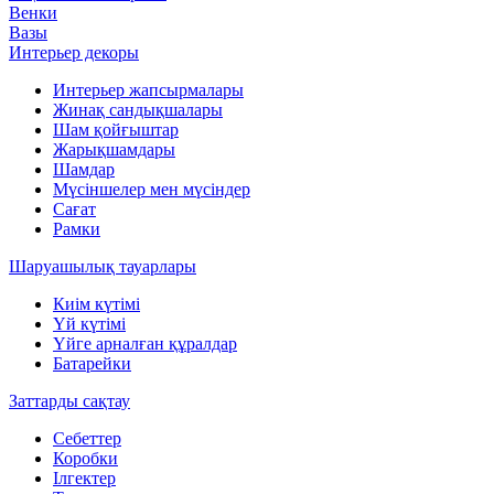
Венки
Вазы
Интерьер декоры
Интерьер жапсырмалары
Жинақ сандықшалары
Шам қойғыштар
Жарықшамдары
Шамдар
Мүсіншелер мен мүсіндер
Сағат
Рамки
Шаруашылық тауарлары
Киім күтімі
Үй күтімі
Үйге арналған құралдар
Батарейки
Заттарды сақтау
Себеттер
Коробки
Ілгектер