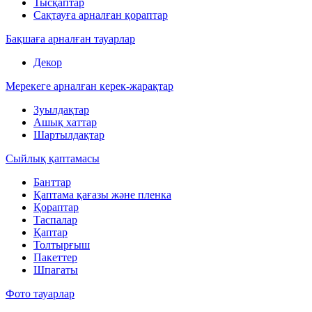
Тысқаптар
Сақтауға арналған қораптар
Бақшаға арналған тауарлар
Декор
Мерекеге арналған керек-жарақтар
Зуылдақтар
Ашық хаттар
Шартылдақтар
Сыйлық қаптамасы
Банттар
Қаптама қағазы және пленка
Қораптар
Таспалар
Қаптар
Толтырғыш
Пакеттер
Шпагаты
Фото тауарлар