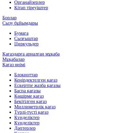
Органайзерлер
Кітап тіреуіштер
Борлар
Сызу бұйымдары
Бумага
Сызғыштар
Циркульдер
Қағаздарға арналған мұқаба
Мұқабалар
Қағаз өнімі
Блокноттар
Кеңірдектелген қағаз
Ескертпе жазба қағазы
Баспа қағазы
Көшірме қағаз
Бекітілген қағаз
Миллиметрлік қағаз
Түрлі-түсті қағаз
Күнделіктер
Күнделіктер
Дәптерлер