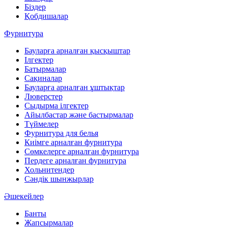
Біздер
Қобдишалар
Фурнитура
Бауларға арналған қысқыштар
Ілгектер
Батырмалар
Сақиналар
Бауларға арналған ұштықтар
Люверстер
Сыдырма ілгектер
Айылбастар және бастырмалар
Түймелер
Фурнитура для белья
Киімге арналған фурнитура
Сөмкелерге арналған фурнитура
Пердеге арналған фурнитура
Хольнитендер
Сәндік шынжырлар
Әшекейлер
Банты
Жапсырмалар