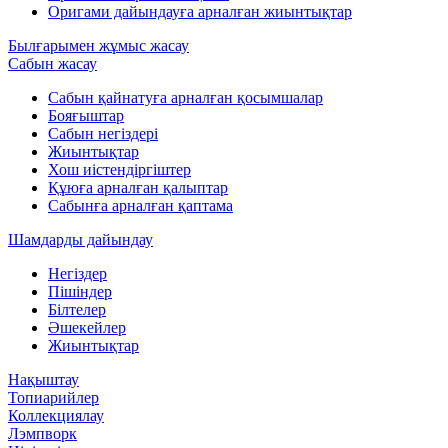
Оригами дайындауға арналған жиынтықтар
Былғарымен жұмыс жасау
Сабын жасау
Сабын қайнатуға арналған қосымшалар
Бояғыштар
Сабын негіздері
Жиынтықтар
Хош иістендіргіштер
Құюға арналған қалыптар
Сабынға арналған қаптама
Шамдарды дайындау
Негіздер
Пішіндер
Білтелер
Әшекейлер
Жиынтықтар
Нақыштау
Топиарийлер
Коллекциялау
Лэмпворк