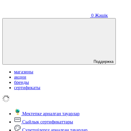
0
Жәшік
Поддержка
магазины
акции
бренды
сертификаты
Мектепке арналған тауарлар
Сыйлық сертификаттары
Суретшілерге арналған тауарлар