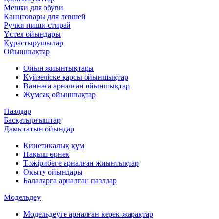
Мешки для обуви
Канцтовары для левшей
Ручки пиши-стирай
Үстел ойындары
Құрастырушылар
Ойыншықтар
Ойын жиынтықтары
Күйзеліске қарсы ойыншықтар
Ваннаға арналған ойыншықтар
Жұмсақ ойыншықтар
Пазлдар
Басқатырғыштар
Дамытатын ойындар
Кинетикалық құм
Нақыш өрнек
Тәжірибеге арналған жиынтықтар
Оқыту ойындары
Балаларға арналған пазлдар
Модельдеу
Модельдеуге арналған керек-жарақтар