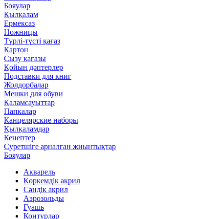
Бояулар
Қылқалам
Ермексаз
Ножницы
Түрлі-түсті қағаз
Картон
Сызу қағазы
Қойын дәптерлер
Подставки для книг
Жолдорбалар
Мешки для обуви
Қаламсауыттар
Папкалар
Канцелярские наборы
Қылқаламдар
Кенептер
Суретшіге арналған жиынтықтар
Бояулар
Акварель
Көркемдік акрил
Сәндік акрил
Аэрозольды
Гуашь
Контурлар