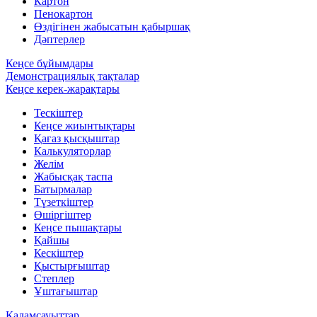
Картон
Пенокартон
Өздігінен жабысатын қабыршақ
Дәптерлер
Кеңсе бұйымдары
Демонстрациялық тақталар
Кеңсе керек-жарақтары
Тескіштер
Кеңсе жиынтықтары
Қағаз қысқыштар
Калькуляторлар
Желім
Жабысқақ таспа
Батырмалар
Түзеткіштер
Өшіргіштер
Кеңсе пышақтары
Қайшы
Кескіштер
Қыстырғыштар
Степлер
Ұштағыштар
Қаламсауыттар