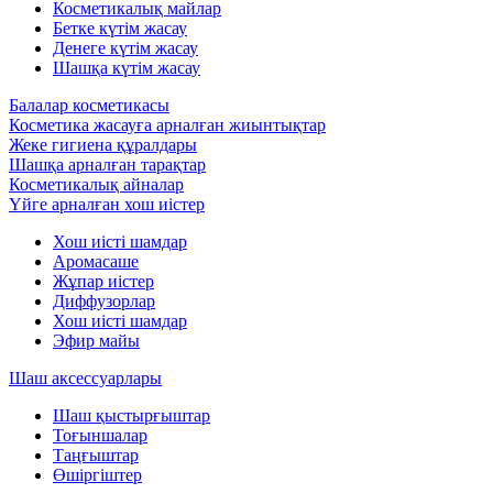
Косметикалық майлар
Бетке күтім жасау
Денеге күтім жасау
Шашқа күтім жасау
Балалар косметикасы
Косметика жасауға арналған жиынтықтар
Жеке гигиена құралдары
Шашқа арналған тарақтар
Косметикалық айналар
Үйге арналған хош иістер
Хош иісті шамдар
Аромасаше
Жұпар иістер
Диффузорлар
Хош иісті шамдар
Эфир майы
Шаш аксессуарлары
Шаш қыстырғыштар
Тоғыншалар
Таңғыштар
Өшіргіштер