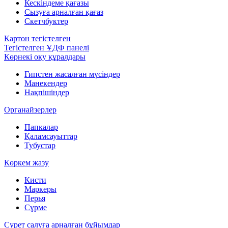
Кескіндеме қағазы
Сызуға арналған қағаз
Скетчбуктер
Картон тегістелген
Тегістелген ҰДФ панелі
Көрнекі оқу құралдары
Гипстен жасалған мүсіндер
Манекендер
Нақпішіндер
Органайзерлер
Папкалар
Қаламсауыттар
Тубустар
Көркем жазу
Кисти
Маркеры
Перья
Сүрме
Сурет салуға арналған бұйымдар