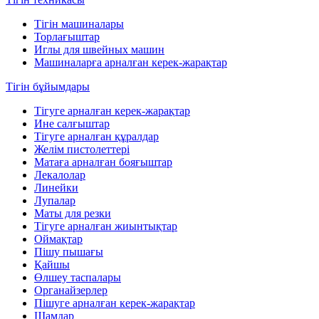
Тігін машиналары
Торлағыштар
Иглы для швейных машин
Машиналарға арналған керек-жарақтар
Тігін бұйымдары
Тігуге арналған керек-жарақтар
Ине салғыштар
Тігуге арналған құралдар
Желім пистолеттері
Матаға арналған бояғыштар
Лекалолар
Линейки
Лупалар
Маты для резки
Тігуге арналған жиынтықтар
Оймақтар
Пішу пышағы
Қайшы
Өлшеу таспалары
Органайзерлер
Пішуге арналған керек-жарақтар
Шамдар