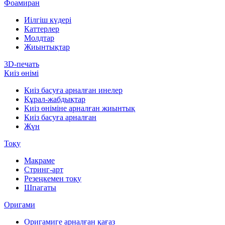
Фоамиран
Иілгіш күдері
Каттерлер
Молдтар
Жиынтықтар
3D-печать
Киіз өнімі
Киіз басуға арналған инелер
Құрал-жабдықтар
Киіз өніміне арналған жиынтық
Киіз басуға арналған
Жүн
Тоқу
Макраме
Стринг-арт
Резеңкемен тоқу
Шпагаты
Оригами
Оригамиге арналған қағаз