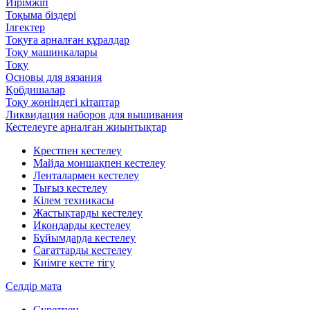
Иірімжіп
Тоқыма біздері
Ілгектер
Тоқуға арналған құралдар
Тоқу машинкалары
Тоқу
Основы для вязания
Қобдишалар
Тоқу жөніндегі кітаптар
Ликвидация наборов для вышивания
Кестелеуге арналған жиынтықтар
Крестпен кестелеу
Майда моншақпен кестелеу
Ленталармен кестелеу
Тығыз кестелеу
Кілем техникасы
Жастықтарды кестелеу
Икондарды кестелеу
Бұйымдарда кестелеу
Сағаттарды кестелеу
Киімге кесте тігу
Селдір мата
Суретпен