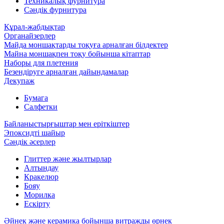
Техникалық фурнитура
Сәндік фурнитура
Құрал-жабдықтар
Органайзерлер
Майда моншақтарды тоқуға арналған білдектер
Майна моншақпен тоқу бойынша кітаптар
Наборы для плетения
Безендіруге арналған дайындамалар
Декупаж
Бумага
Салфетки
Байланыстырғыштар мен еріткіштер
Эпоксидті шайыр
Сәндік әсерлер
Глиттер және жылтырлар
Алтындау
Кракелюр
Бояу
Морилка
Ескірту
Әйнек және керамика бойынша витражды өрнек