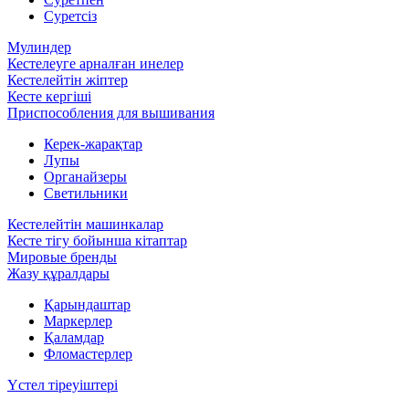
Суретсіз
Мулиндер
Кестелеуге арналған инелер
Кестелейтін жіптер
Кесте кергіші
Приспособления для вышивания
Керек-жарақтар
Лупы
Органайзеры
Светильники
Кестелейтін машинкалар
Кесте тігу бойынша кітаптар
Мировые бренды
Жазу құралдары
Қарындаштар
Маркерлер
Қаламдар
Фломастерлер
Үстел тіреуіштері