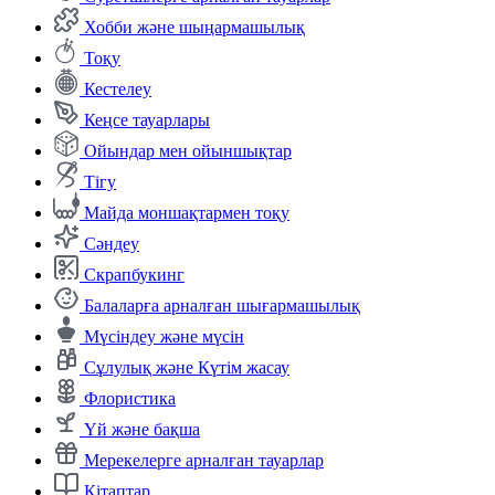
Хобби және шыңармашылық
Тоқу
Кестелеу
Кеңсе тауарлары
Ойындар мен ойыншықтар
Тігу
Майда моншақтармен тоқу
Сәндеу
Скрапбукинг
Балаларға арналған шығармашылық
Мүсіндеу және мүсін
Сұлулық және Күтім жасау
Флористика
Үй және бақша
Мерекелерге арналған тауарлар
Кітаптар