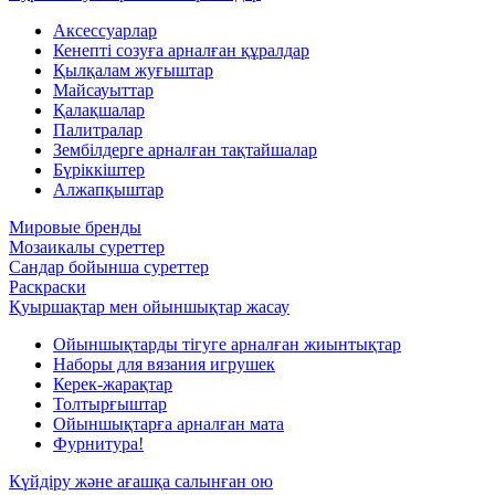
Аксессуарлар
Кенепті созуға арналған құралдар
Қылқалам жуғыштар
Майсауыттар
Қалақшалар
Палитралар
Зембілдерге арналған тақтайшалар
Бүріккіштер
Алжапқыштар
Мировые бренды
Мозаикалы суреттер
Сандар бойынша суреттер
Раскраски
Қуыршақтар мен ойыншықтар жасау
Ойыншықтарды тігуге арналған жиынтықтар
Наборы для вязания игрушек
Керек-жарақтар
Толтырғыштар
Ойыншықтарға арналған мата
Фурнитура!
Күйдіру және ағашқа салынған ою