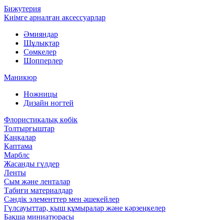
Бижутерия
Киімге арналған аксессуарлар
Әмияндар
Шұлықтар
Сөмкелер
Шопперлер
Маникюр
Ножницы
Дизайн ногтей
Флористикалық көбік
Толтырғыштар
Қаңқалар
Қаптама
Марблс
Жасанды гүлдер
Ленты
Сым және ленталар
Табиғи материалдар
Сәндік элементтер мен әшекейлер
Гүлсауыттар, қыш құмыралар және кәрзеңкелер
Бақша миниатюрасы