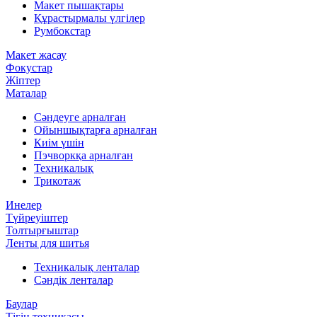
Макет пышақтары
Құрастырмалы үлгілер
Румбокстар
Макет жасау
Фокустар
Жіптер
Маталар
Сәндеуге арналған
Ойыншықтарға арналған
Киім үшін
Пэчворкқа арналған
Техникалық
Трикотаж
Инелер
Түйреуіштер
Толтырғыштар
Ленты для шитья
Техникалық ленталар
Сәндік ленталар
Баулар
Тігін техникасы