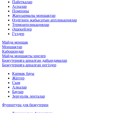
Пайеткалар
Аспалар
Помпоны
Жапсырмалы моншақтар
Өздігінен жабысатын аппликациялар
Термоаппликациялар
Әшекейлер
Гүлдер
Майда моншақ
Моншақтар
Кабошондар
Майда моншақты инелер
Бижутерияға арналған дайындамалар
Бижутерияға арналған негіздер
Қармақ бауы
Жіптер
Сым
Алқалар
Баулар
Зергерлік ленталар
Фурнитура для бижутерии