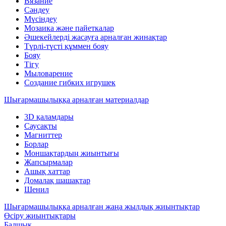
Вязание
Сәндеу
Мүсіндеу
Мозаика және пайеткалар
Әшекейлерді жасауға арналған жинақтар
Түрлі-түсті құммен бояу
Бояу
Тігу
Мыловарение
Создание гибких игрушек
Шығармашылыққа арналған материалдар
3D қаламдары
Саусақты
Магниттер
Борлар
Моншақтардың жиынтығы
Жапсырмалар
Ашық хаттар
Домалақ шашақтар
Шенил
Шығармашылыққа арналған жаңа жылдық жиынтықтар
Өсіру жиынтықтары
Балшық