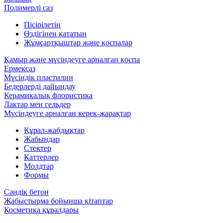
Полимерлі саз
Пісірілетін
Өздігінен қататын
Жұмсартқыштар және қоспалар
Қамыр және мүсіндеуге арналған қоспа
Ермексаз
Мүсіндік пластилин
Бедерлерді дайындау
Керамикалық флористика
Лактар мен гельдер
Мүсіндеуге арналған керек-жарақтар
Құрал-жабдықтар
Жабындар
Стектер
Каттерлер
Молдтар
Формы
Сәндік бетон
Жабыстырма бойынша кітаптар
Косметика құралдары