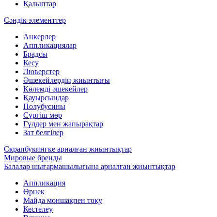
Қалыптар
Сәндік элементтер
Анкерлер
Аппликациялар
Брадсы
Кесу
Люверстер
Әшекейлердің жиынтығы
Көлемді әшекейлер
Қауырсындар
Полубусины
Сүргіш мөр
Гүлдер мен жапырақтар
Зат белгілер
Скрапбукингке арналған жиынтықтар
Мировые бренды
Балалар шығармашылығына арналған жиынтықтар
Аппликация
Өрнек
Майда моншақпен тоқу
Кестелеу