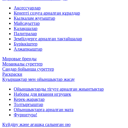
Аксессуарлар
Кенепті созуға арналған құралдар
Қылқалам жуғыштар
Майсауыттар
Қалақшалар
Палитралар
Зембілдерге арналған тақтайшалар
Бүріккіштер
Алжапқыштар
Мировые бренды
Мозаикалы суреттер
Сандар бойынша суреттер
Раскраски
Қуыршақтар мен ойыншықтар жасау
Ойыншықтарды тігуге арналған жиынтықтар
Наборы для вязания игрушек
Керек-жарақтар
Толтырғыштар
Ойыншықтарға арналған мата
Фурнитура!
Күйдіру және ағашқа салынған ою