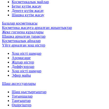
Косметикалық майлар
Бетке күтім жасау
Денеге күтім жасау
Шашқа күтім жасау
Балалар косметикасы
Косметика жасауға арналған жиынтықтар
Жеке гигиена құралдары
Шашқа арналған тарақтар
Косметикалық айналар
Үйге арналған хош иістер
Хош иісті шамдар
Аромасаше
Жұпар иістер
Диффузорлар
Хош иісті шамдар
Эфир майы
Шаш аксессуарлары
Шаш қыстырғыштар
Тоғыншалар
Таңғыштар
Өшіргіштер