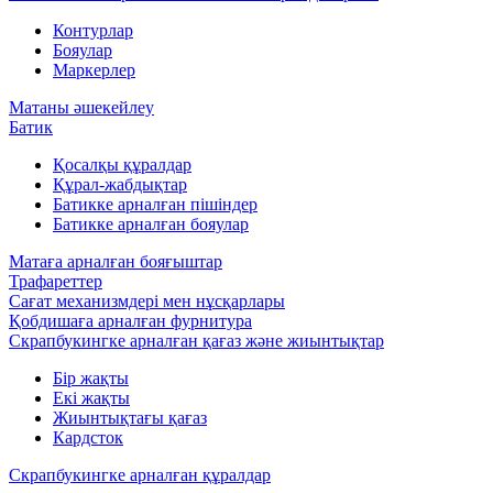
Контурлар
Бояулар
Маркерлер
Матаны әшекейлеу
Батик
Қосалқы құралдар
Құрал-жабдықтар
Батикке арналған пішіндер
Батикке арналған бояулар
Матаға арналған бояғыштар
Трафареттер
Сағат механизмдері мен нұсқарлары
Қобдишаға арналған фурнитура
Скрапбукингке арналған қағаз және жиынтықтар
Бір жақты
Екі жақты
Жиынтықтағы қағаз
Кардсток
Скрапбукингке арналған құралдар