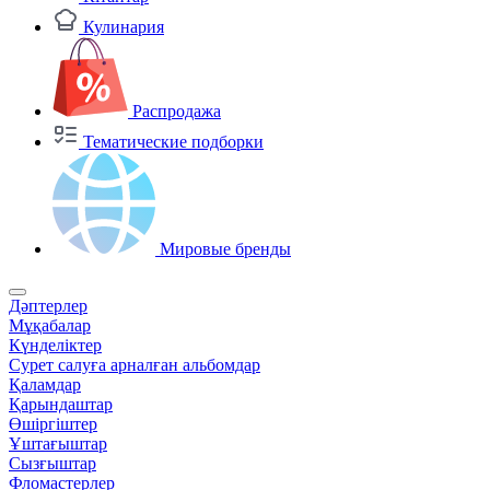
Кулинария
Распродажа
Тематические подборки
Мировые бренды
Дәптерлер
Мұқабалар
Күнделіктер
Сурет салуға арналған альбомдар
Қаламдар
Қарындаштар
Өшіргіштер
Ұштағыштар
Сызғыштар
Фломастерлер