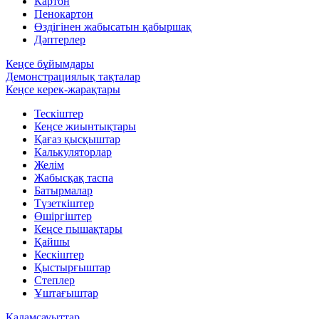
Картон
Пенокартон
Өздігінен жабысатын қабыршақ
Дәптерлер
Кеңсе бұйымдары
Демонстрациялық тақталар
Кеңсе керек-жарақтары
Тескіштер
Кеңсе жиынтықтары
Қағаз қысқыштар
Калькуляторлар
Желім
Жабысқақ таспа
Батырмалар
Түзеткіштер
Өшіргіштер
Кеңсе пышақтары
Қайшы
Кескіштер
Қыстырғыштар
Степлер
Ұштағыштар
Қаламсауыттар