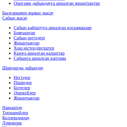
Оригами дайындауға арналған жиынтықтар
Былғарымен жұмыс жасау
Сабын жасау
Сабын қайнатуға арналған қосымшалар
Бояғыштар
Сабын негіздері
Жиынтықтар
Хош иістендіргіштер
Құюға арналған қалыптар
Сабынға арналған қаптама
Шамдарды дайындау
Негіздер
Пішіндер
Білтелер
Әшекейлер
Жиынтықтар
Нақыштау
Топиарийлер
Коллекциялау
Лэмпворк