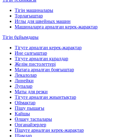
Тігін машиналары
Торлағыштар
Иглы для швейных машин
Машиналарға арналған керек-жарақтар
Тігін бұйымдары
Тігуге арналған керек-жарақтар
Ине салғыштар
Тігуге арналған құралдар
Желім пистолеттері
Матаға арналған бояғыштар
Лекалолар
Линейки
Лупалар
Маты для резки
Тігуге арналған жиынтықтар
Оймақтар
Пішу пышағы
Қайшы
Өлшеу таспалары
Органайзерлер
Пішуге арналған керек-жарақтар
Шамдар