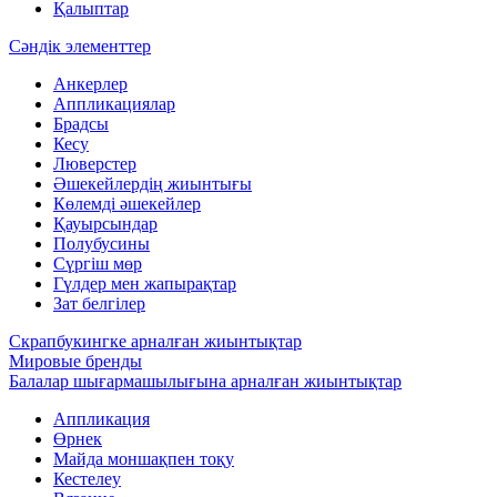
Қалыптар
Сәндік элементтер
Анкерлер
Аппликациялар
Брадсы
Кесу
Люверстер
Әшекейлердің жиынтығы
Көлемді әшекейлер
Қауырсындар
Полубусины
Сүргіш мөр
Гүлдер мен жапырақтар
Зат белгілер
Скрапбукингке арналған жиынтықтар
Мировые бренды
Балалар шығармашылығына арналған жиынтықтар
Аппликация
Өрнек
Майда моншақпен тоқу
Кестелеу