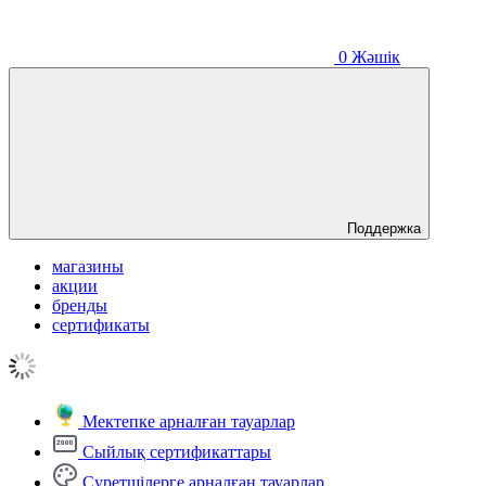
0
Жәшік
Поддержка
магазины
акции
бренды
сертификаты
Мектепке арналған тауарлар
Сыйлық сертификаттары
Суретшілерге арналған тауарлар