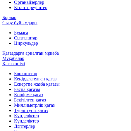
Органайзерлер
Кітап тіреуіштер
Борлар
Сызу бұйымдары
Бумага
Сызғыштар
Циркульдер
Қағаздарға арналған мұқаба
Мұқабалар
Қағаз өнімі
Блокноттар
Кеңірдектелген қағаз
Ескертпе жазба қағазы
Баспа қағазы
Көшірме қағаз
Бекітілген қағаз
Миллиметрлік қағаз
Түрлі-түсті қағаз
Күнделіктер
Күнделіктер
Дәптерлер