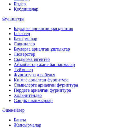
Біздер
Қобдишалар
Фурнитура
Бауларға арналған қысқыштар
Ілгектер
Батырмалар
Сақиналар
Бауларға арналған ұштықтар
Люверстер
Сыдырма ілгектер
Айылбастар және бастырмалар
Түймелер
Фурнитура для белья
Киімге арналған фурнитура
Сөмкелерге арналған фурнитура
Пердеге арналған фурнитура
Хольнитендер
Сәндік шынжырлар
Әшекейлер
Банты
Жапсырмалар