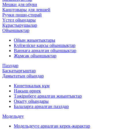
Мешки для обуви
Канцтовары для левшей
Ручки пиши-стирай
Үстел ойындары
Құрастырушылар
Ойыншықтар
Ойын жиынтықтары
Күйзеліске қарсы ойыншықтар
Ваннаға арналған ойыншықтар
Жұмсақ ойыншықтар
Пазлдар
Басқатырғыштар
Дамытатын ойындар
Кинетикалық құм
Нақыш өрнек
Тәжірибеге арналған жиынтықтар
Оқыту ойындары
Балаларға арналған пазлдар
Модельдеу
Модельдеуге арналған керек-жарақтар