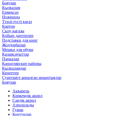
Бояулар
Қылқалам
Ермексаз
Ножницы
Түрлі-түсті қағаз
Картон
Сызу қағазы
Қойын дәптерлер
Подставки для книг
Жолдорбалар
Мешки для обуви
Қаламсауыттар
Папкалар
Канцелярские наборы
Қылқаламдар
Кенептер
Суретшіге арналған жиынтықтар
Бояулар
Акварель
Көркемдік акрил
Сәндік акрил
Аэрозольды
Гуашь
Контурлар