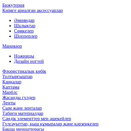
Бижутерия
Киімге арналған аксессуарлар
Әмияндар
Шұлықтар
Сөмкелер
Шопперлер
Маникюр
Ножницы
Дизайн ногтей
Флористикалық көбік
Толтырғыштар
Қаңқалар
Қаптама
Марблс
Жасанды гүлдер
Ленты
Сым және ленталар
Табиғи материалдар
Сәндік элементтер мен әшекейлер
Гүлсауыттар, қыш құмыралар және кәрзеңкелер
Бақша миниатюрасы