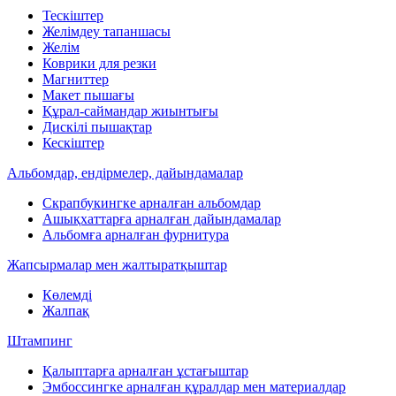
Тескіштер
Желімдеу тапаншасы
Желім
Коврики для резки
Магниттер
Макет пышағы
Құрал-саймандар жиынтығы
Дискілі пышақтар
Кескіштер
Альбомдар, ендірмелер, дайындамалар
Скрапбукингке арналған альбомдар
Ашықхаттарға арналған дайындамалар
Альбомға арналған фурнитура
Жапсырмалар мен жалтыратқыштар
Көлемді
Жалпақ
Штампинг
Қалыптарға арналған ұстағыштар
Эмбоссингке арналған құралдар мен материалдар