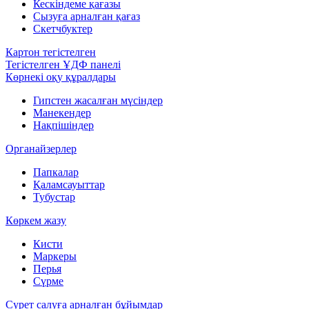
Кескіндеме қағазы
Сызуға арналған қағаз
Скетчбуктер
Картон тегістелген
Тегістелген ҰДФ панелі
Көрнекі оқу құралдары
Гипстен жасалған мүсіндер
Манекендер
Нақпішіндер
Органайзерлер
Папкалар
Қаламсауыттар
Тубустар
Көркем жазу
Кисти
Маркеры
Перья
Сүрме
Сурет салуға арналған бұйымдар