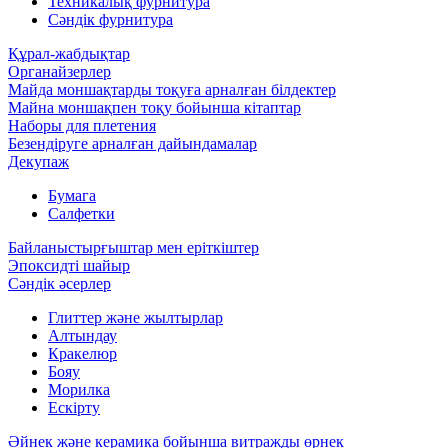
Техникалық фурнитура
Сәндік фурнитура
Құрал-жабдықтар
Органайзерлер
Майда моншақтарды тоқуға арналған білдектер
Майна моншақпен тоқу бойынша кітаптар
Наборы для плетения
Безендіруге арналған дайындамалар
Декупаж
Бумага
Салфетки
Байланыстырғыштар мен еріткіштер
Эпоксидті шайыр
Сәндік әсерлер
Глиттер және жылтырлар
Алтындау
Кракелюр
Бояу
Морилка
Ескірту
Әйнек және керамика бойынша витражды өрнек