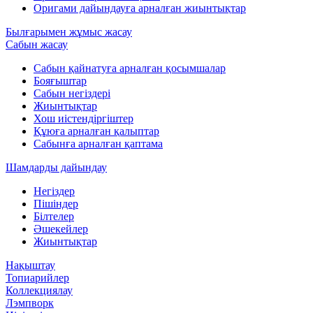
Оригами дайындауға арналған жиынтықтар
Былғарымен жұмыс жасау
Сабын жасау
Сабын қайнатуға арналған қосымшалар
Бояғыштар
Сабын негіздері
Жиынтықтар
Хош иістендіргіштер
Құюға арналған қалыптар
Сабынға арналған қаптама
Шамдарды дайындау
Негіздер
Пішіндер
Білтелер
Әшекейлер
Жиынтықтар
Нақыштау
Топиарийлер
Коллекциялау
Лэмпворк