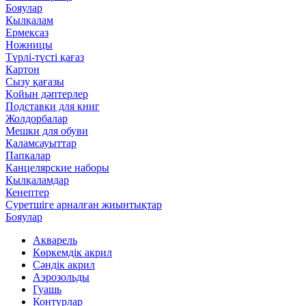
Бояулар
Қылқалам
Ермексаз
Ножницы
Түрлі-түсті қағаз
Картон
Сызу қағазы
Қойын дәптерлер
Подставки для книг
Жолдорбалар
Мешки для обуви
Қаламсауыттар
Папкалар
Канцелярские наборы
Қылқаламдар
Кенептер
Суретшіге арналған жиынтықтар
Бояулар
Акварель
Көркемдік акрил
Сәндік акрил
Аэрозольды
Гуашь
Контурлар