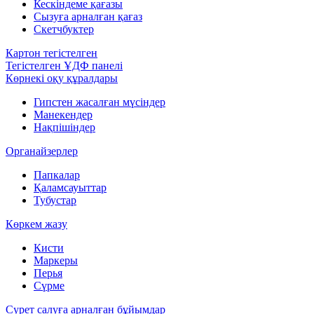
Кескіндеме қағазы
Сызуға арналған қағаз
Скетчбуктер
Картон тегістелген
Тегістелген ҰДФ панелі
Көрнекі оқу құралдары
Гипстен жасалған мүсіндер
Манекендер
Нақпішіндер
Органайзерлер
Папкалар
Қаламсауыттар
Тубустар
Көркем жазу
Кисти
Маркеры
Перья
Сүрме
Сурет салуға арналған бұйымдар