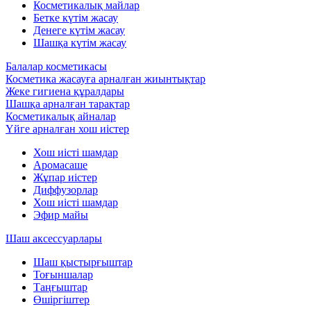
Косметикалық майлар
Бетке күтім жасау
Денеге күтім жасау
Шашқа күтім жасау
Балалар косметикасы
Косметика жасауға арналған жиынтықтар
Жеке гигиена құралдары
Шашқа арналған тарақтар
Косметикалық айналар
Үйге арналған хош иістер
Хош иісті шамдар
Аромасаше
Жұпар иістер
Диффузорлар
Хош иісті шамдар
Эфир майы
Шаш аксессуарлары
Шаш қыстырғыштар
Тоғыншалар
Таңғыштар
Өшіргіштер