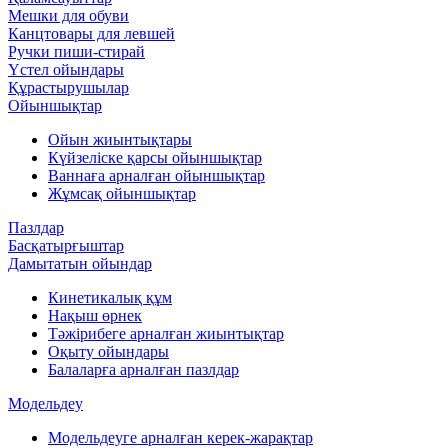
Мешки для обуви
Канцтовары для левшей
Ручки пиши-стирай
Үстел ойындары
Құрастырушылар
Ойыншықтар
Ойын жиынтықтары
Күйзеліске қарсы ойыншықтар
Ваннаға арналған ойыншықтар
Жұмсақ ойыншықтар
Пазлдар
Басқатырғыштар
Дамытатын ойындар
Кинетикалық құм
Нақыш өрнек
Тәжірибеге арналған жиынтықтар
Оқыту ойындары
Балаларға арналған пазлдар
Модельдеу
Модельдеуге арналған керек-жарақтар