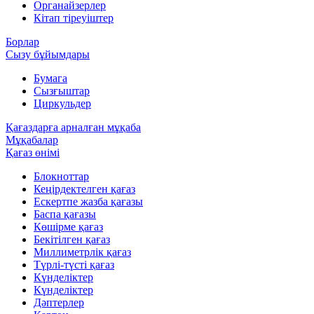
Органайзерлер
Кітап тіреуіштер
Борлар
Сызу бұйымдары
Бумага
Сызғыштар
Циркульдер
Қағаздарға арналған мұқаба
Мұқабалар
Қағаз өнімі
Блокноттар
Кеңірдектелген қағаз
Ескертпе жазба қағазы
Баспа қағазы
Көшірме қағаз
Бекітілген қағаз
Миллиметрлік қағаз
Түрлі-түсті қағаз
Күнделіктер
Күнделіктер
Дәптерлер