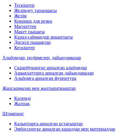
Тескіштер
Желімдеу тапаншасы
Желім
Коврики для резки
Магниттер
Макет пышағы
Құрал-саймандар жиынтығы
Дискілі пышақтар
Кескіштер
Альбомдар, ендірмелер, дайындамалар
Скрапбукингке арналған альбомдар
Ашықхаттарға арналған дайындамалар
Альбомға арналған фурнитура
Жапсырмалар мен жалтыратқыштар
Көлемді
Жалпақ
Штампинг
Қалыптарға арналған ұстағыштар
Эмбоссингке арналған құралдар мен материалдар