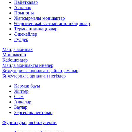
Пайеткалар
Аспалар
Помпоны
Жапсырмалы моншақтар
Өздігінен жабысатын аппликациялар
Термоаппликациялар
Әшекейлер
Гүлдер
Майда моншақ
Моншақтар
Кабошондар
Майда моншақты инелер
Бижутерияға арналған дайындамалар
Бижутерияға арналған негіздер
Қармақ бауы
Жіптер
Сым
Алқалар
Баулар
Зергерлік ленталар
Фурнитура для бижутерии