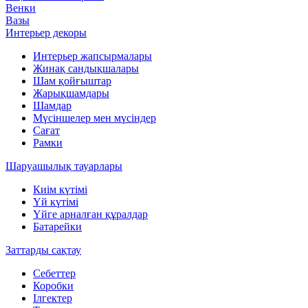
Венки
Вазы
Интерьер декоры
Интерьер жапсырмалары
Жинақ сандықшалары
Шам қойғыштар
Жарықшамдары
Шамдар
Мүсіншелер мен мүсіндер
Сағат
Рамки
Шаруашылық тауарлары
Киім күтімі
Үй күтімі
Үйге арналған құралдар
Батарейки
Заттарды сақтау
Себеттер
Коробки
Ілгектер