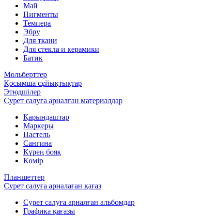
Май
Пигменты
Темпера
Эбру
Для ткани
Для стекла и керамики
Батик
Мольберттер
Қосымша сұйықтықтар
Этюдшілер
Сурет салуға арналған материалдар
Қарындаштар
Маркеры
Пастель
Сангина
Күрең бояқ
Көмір
Планшеттер
Сурет салуға арналаған қағаз
Сурет салуға арналған альбомдар
Графика қағазы