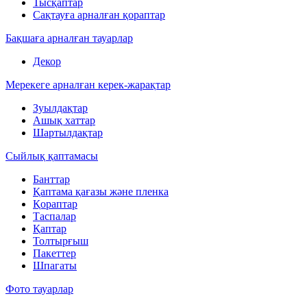
Тысқаптар
Сақтауға арналған қораптар
Бақшаға арналған тауарлар
Декор
Мерекеге арналған керек-жарақтар
Зуылдақтар
Ашық хаттар
Шартылдақтар
Сыйлық қаптамасы
Банттар
Қаптама қағазы және пленка
Қораптар
Таспалар
Қаптар
Толтырғыш
Пакеттер
Шпагаты
Фото тауарлар