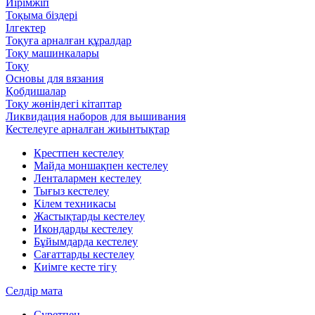
Иірімжіп
Тоқыма біздері
Ілгектер
Тоқуға арналған құралдар
Тоқу машинкалары
Тоқу
Основы для вязания
Қобдишалар
Тоқу жөніндегі кітаптар
Ликвидация наборов для вышивания
Кестелеуге арналған жиынтықтар
Крестпен кестелеу
Майда моншақпен кестелеу
Ленталармен кестелеу
Тығыз кестелеу
Кілем техникасы
Жастықтарды кестелеу
Икондарды кестелеу
Бұйымдарда кестелеу
Сағаттарды кестелеу
Киімге кесте тігу
Селдір мата
Суретпен