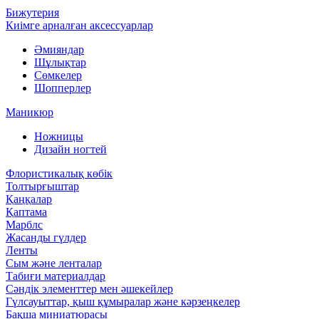
Бижутерия
Киімге арналған аксессуарлар
Әмияндар
Шұлықтар
Сөмкелер
Шопперлер
Маникюр
Ножницы
Дизайн ногтей
Флористикалық көбік
Толтырғыштар
Қаңқалар
Қаптама
Марблс
Жасанды гүлдер
Ленты
Сым және ленталар
Табиғи материалдар
Сәндік элементтер мен әшекейлер
Гүлсауыттар, қыш құмыралар және кәрзеңкелер
Бақша миниатюрасы