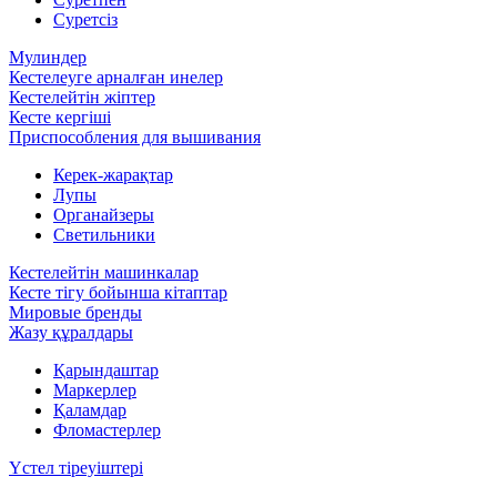
Суретсіз
Мулиндер
Кестелеуге арналған инелер
Кестелейтін жіптер
Кесте кергіші
Приспособления для вышивания
Керек-жарақтар
Лупы
Органайзеры
Светильники
Кестелейтін машинкалар
Кесте тігу бойынша кітаптар
Мировые бренды
Жазу құралдары
Қарындаштар
Маркерлер
Қаламдар
Фломастерлер
Үстел тіреуіштері