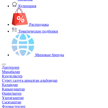
Кулинария
Распродажа
Тематические подборки
Мировые бренды
Дәптерлер
Мұқабалар
Күнделіктер
Сурет салуға арналған альбомдар
Қаламдар
Қарындаштар
Өшіргіштер
Ұштағыштар
Сызғыштар
Фломастерлер