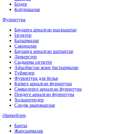
Біздер
Қобдишалар
Фурнитура
Бауларға арналған қысқыштар
Ілгектер
Батырмалар
Сақиналар
Бауларға арналған ұштықтар
Люверстер
Сыдырма ілгектер
Айылбастар және бастырмалар
Түймелер
Фурнитура для белья
Киімге арналған фурнитура
Сөмкелерге арналған фурнитура
Пердеге арналған фурнитура
Хольнитендер
Сәндік шынжырлар
Әшекейлер
Банты
Жапсырмалар