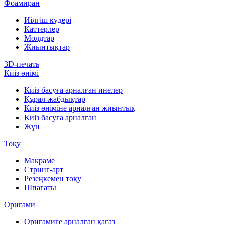
Фоамиран
Иілгіш күдері
Каттерлер
Молдтар
Жиынтықтар
3D-печать
Киіз өнімі
Киіз басуға арналған инелер
Құрал-жабдықтар
Киіз өніміне арналған жиынтық
Киіз басуға арналған
Жүн
Тоқу
Макраме
Стринг-арт
Резеңкемен тоқу
Шпагаты
Оригами
Оригамиге арналған қағаз