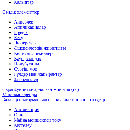
Қалыптар
Сәндік элементтер
Анкерлер
Аппликациялар
Брадсы
Кесу
Люверстер
Әшекейлердің жиынтығы
Көлемді әшекейлер
Қауырсындар
Полубусины
Сүргіш мөр
Гүлдер мен жапырақтар
Зат белгілер
Скрапбукингке арналған жиынтықтар
Мировые бренды
Балалар шығармашылығына арналған жиынтықтар
Аппликация
Өрнек
Майда моншақпен тоқу
Кестелеу