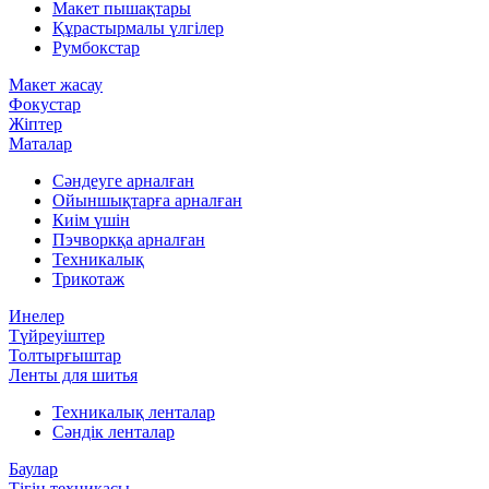
Макет пышақтары
Құрастырмалы үлгілер
Румбокстар
Макет жасау
Фокустар
Жіптер
Маталар
Сәндеуге арналған
Ойыншықтарға арналған
Киім үшін
Пэчворкқа арналған
Техникалық
Трикотаж
Инелер
Түйреуіштер
Толтырғыштар
Ленты для шитья
Техникалық ленталар
Сәндік ленталар
Баулар
Тігін техникасы