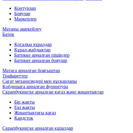
Контурлар
Бояулар
Маркерлер
Матаны әшекейлеу
Батик
Қосалқы құралдар
Құрал-жабдықтар
Батикке арналған пішіндер
Батикке арналған бояулар
Матаға арналған бояғыштар
Трафареттер
Сағат механизмдері мен нұсқарлары
Қобдишаға арналған фурнитура
Скрапбукингке арналған қағаз және жиынтықтар
Бір жақты
Екі жақты
Жиынтықтағы қағаз
Кардсток
Скрапбукингке арналған құралдар