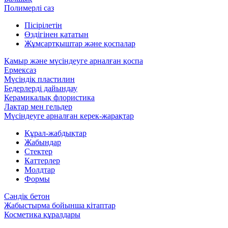
Полимерлі саз
Пісірілетін
Өздігінен қататын
Жұмсартқыштар және қоспалар
Қамыр және мүсіндеуге арналған қоспа
Ермексаз
Мүсіндік пластилин
Бедерлерді дайындау
Керамикалық флористика
Лактар мен гельдер
Мүсіндеуге арналған керек-жарақтар
Құрал-жабдықтар
Жабындар
Стектер
Каттерлер
Молдтар
Формы
Сәндік бетон
Жабыстырма бойынша кітаптар
Косметика құралдары