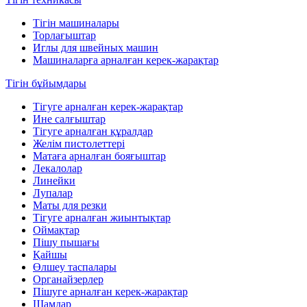
Тігін машиналары
Торлағыштар
Иглы для швейных машин
Машиналарға арналған керек-жарақтар
Тігін бұйымдары
Тігуге арналған керек-жарақтар
Ине салғыштар
Тігуге арналған құралдар
Желім пистолеттері
Матаға арналған бояғыштар
Лекалолар
Линейки
Лупалар
Маты для резки
Тігуге арналған жиынтықтар
Оймақтар
Пішу пышағы
Қайшы
Өлшеу таспалары
Органайзерлер
Пішуге арналған керек-жарақтар
Шамдар