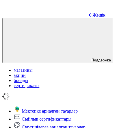
0
Жәшік
Поддержка
магазины
акции
бренды
сертификаты
Мектепке арналған тауарлар
Сыйлық сертификаттары
Суретшілерге арналған тауарлар