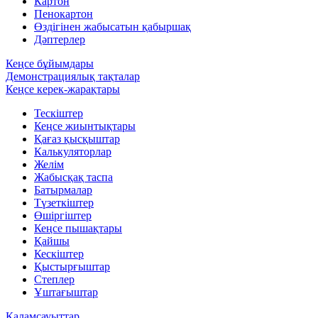
Картон
Пенокартон
Өздігінен жабысатын қабыршақ
Дәптерлер
Кеңсе бұйымдары
Демонстрациялық тақталар
Кеңсе керек-жарақтары
Тескіштер
Кеңсе жиынтықтары
Қағаз қысқыштар
Калькуляторлар
Желім
Жабысқақ таспа
Батырмалар
Түзеткіштер
Өшіргіштер
Кеңсе пышақтары
Қайшы
Кескіштер
Қыстырғыштар
Степлер
Ұштағыштар
Қаламсауыттар