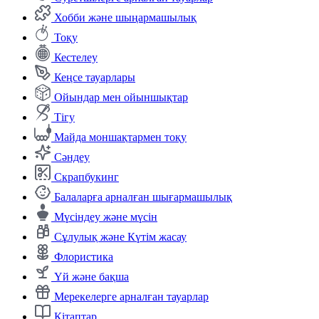
Хобби және шыңармашылық
Тоқу
Кестелеу
Кеңсе тауарлары
Ойындар мен ойыншықтар
Тігу
Майда моншақтармен тоқу
Сәндеу
Скрапбукинг
Балаларға арналған шығармашылық
Мүсіндеу және мүсін
Сұлулық және Күтім жасау
Флористика
Үй және бақша
Мерекелерге арналған тауарлар
Кітаптар