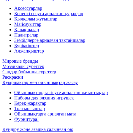
Аксессуарлар
Кенепті созуға арналған құралдар
Қылқалам жуғыштар
Майсауыттар
Қалақшалар
Палитралар
Зембілдерге арналған тақтайшалар
Бүріккіштер
Алжапқыштар
Мировые бренды
Мозаикалы суреттер
Сандар бойынша суреттер
Раскраски
Қуыршақтар мен ойыншықтар жасау
Ойыншықтарды тігуге арналған жиынтықтар
Наборы для вязания игрушек
Керек-жарақтар
Толтырғыштар
Ойыншықтарға арналған мата
Фурнитура!
Күйдіру және ағашқа салынған ою