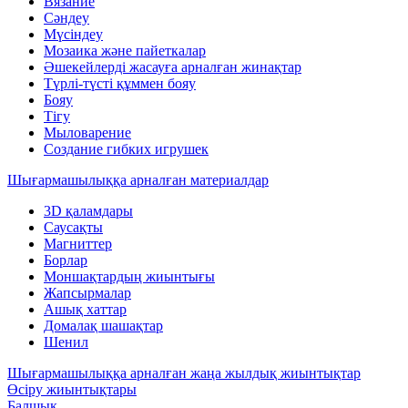
Вязание
Сәндеу
Мүсіндеу
Мозаика және пайеткалар
Әшекейлерді жасауға арналған жинақтар
Түрлі-түсті құммен бояу
Бояу
Тігу
Мыловарение
Создание гибких игрушек
Шығармашылыққа арналған материалдар
3D қаламдары
Саусақты
Магниттер
Борлар
Моншақтардың жиынтығы
Жапсырмалар
Ашық хаттар
Домалақ шашақтар
Шенил
Шығармашылыққа арналған жаңа жылдық жиынтықтар
Өсіру жиынтықтары
Балшық