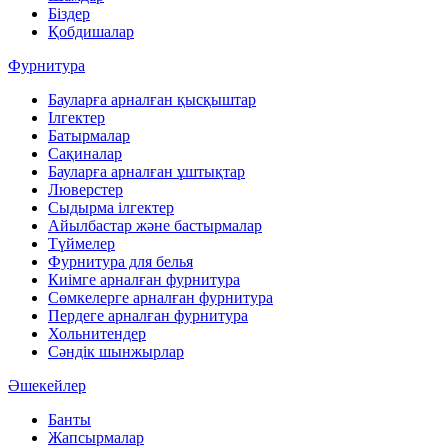
Біздер
Қобдишалар
Фурнитура
Бауларға арналған қысқыштар
Ілгектер
Батырмалар
Сақиналар
Бауларға арналған ұштықтар
Люверстер
Сыдырма ілгектер
Айылбастар және бастырмалар
Түймелер
Фурнитура для белья
Киімге арналған фурнитура
Сөмкелерге арналған фурнитура
Пердеге арналған фурнитура
Хольнитендер
Сәндік шынжырлар
Әшекейлер
Банты
Жапсырмалар