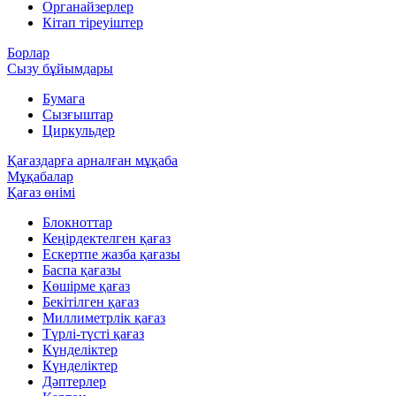
Органайзерлер
Кітап тіреуіштер
Борлар
Сызу бұйымдары
Бумага
Сызғыштар
Циркульдер
Қағаздарға арналған мұқаба
Мұқабалар
Қағаз өнімі
Блокноттар
Кеңірдектелген қағаз
Ескертпе жазба қағазы
Баспа қағазы
Көшірме қағаз
Бекітілген қағаз
Миллиметрлік қағаз
Түрлі-түсті қағаз
Күнделіктер
Күнделіктер
Дәптерлер