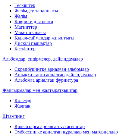
Тескіштер
Желімдеу тапаншасы
Желім
Коврики для резки
Магниттер
Макет пышағы
Құрал-саймандар жиынтығы
Дискілі пышақтар
Кескіштер
Альбомдар, ендірмелер, дайындамалар
Скрапбукингке арналған альбомдар
Ашықхаттарға арналған дайындамалар
Альбомға арналған фурнитура
Жапсырмалар мен жалтыратқыштар
Көлемді
Жалпақ
Штампинг
Қалыптарға арналған ұстағыштар
Эмбоссингке арналған құралдар мен материалдар