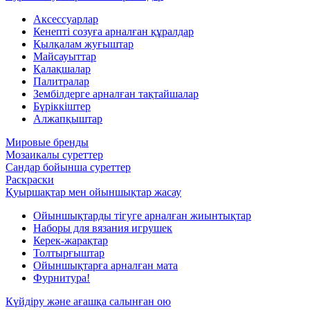
Аксессуарлар
Кенепті созуға арналған құралдар
Қылқалам жуғыштар
Майсауыттар
Қалақшалар
Палитралар
Зембілдерге арналған тақтайшалар
Бүріккіштер
Алжапқыштар
Мировые бренды
Мозаикалы суреттер
Сандар бойынша суреттер
Раскраски
Қуыршақтар мен ойыншықтар жасау
Ойыншықтарды тігуге арналған жиынтықтар
Наборы для вязания игрушек
Керек-жарақтар
Толтырғыштар
Ойыншықтарға арналған мата
Фурнитура!
Күйдіру және ағашқа салынған ою