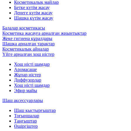
Косметикалық майлар
Бетке күтім жасау
Денеге күтім жасау
Шашқа күтім жасау
Балалар косметикасы
Косметика жасауға арналған жиынтықтар
Жеке гигиена құралдары
Шашқа арналған тарақтар
Косметикалық айналар
Үйге арналған хош иістер
Хош иісті шамдар
Аромасаше
Жұпар иістер
Диффузорлар
Хош иісті шамдар
Эфир майы
Шаш аксессуарлары
Шаш қыстырғыштар
Тоғыншалар
Таңғыштар
Өшіргіштер