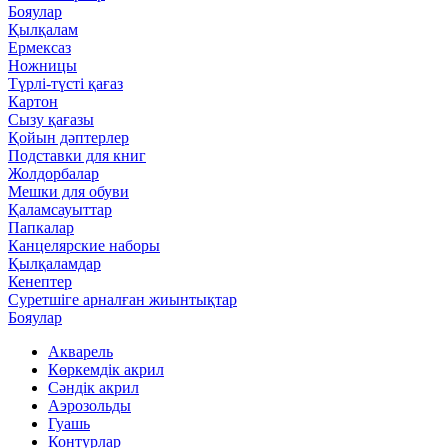
Бояулар
Қылқалам
Ермексаз
Ножницы
Түрлі-түсті қағаз
Картон
Сызу қағазы
Қойын дәптерлер
Подставки для книг
Жолдорбалар
Мешки для обуви
Қаламсауыттар
Папкалар
Канцелярские наборы
Қылқаламдар
Кенептер
Суретшіге арналған жиынтықтар
Бояулар
Акварель
Көркемдік акрил
Сәндік акрил
Аэрозольды
Гуашь
Контурлар