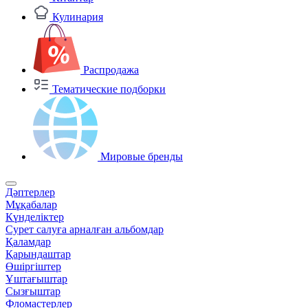
Кулинария
Распродажа
Тематические подборки
Мировые бренды
Дәптерлер
Мұқабалар
Күнделіктер
Сурет салуға арналған альбомдар
Қаламдар
Қарындаштар
Өшіргіштер
Ұштағыштар
Сызғыштар
Фломастерлер