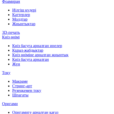
Фоамиран
Иілгіш күдері
Каттерлер
Молдтар
Жиынтықтар
3D-печать
Киіз өнімі
Киіз басуға арналған инелер
Құрал-жабдықтар
Киіз өніміне арналған жиынтық
Киіз басуға арналған
Жүн
Тоқу
Макраме
Стринг-арт
Резеңкемен тоқу
Шпагаты
Оригами
Оригамиге арналған қағаз