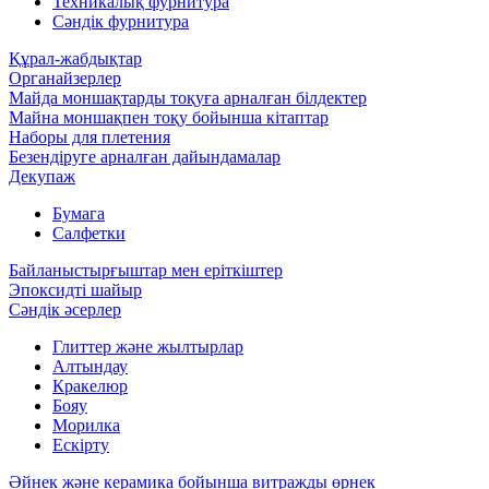
Техникалық фурнитура
Сәндік фурнитура
Құрал-жабдықтар
Органайзерлер
Майда моншақтарды тоқуға арналған білдектер
Майна моншақпен тоқу бойынша кітаптар
Наборы для плетения
Безендіруге арналған дайындамалар
Декупаж
Бумага
Салфетки
Байланыстырғыштар мен еріткіштер
Эпоксидті шайыр
Сәндік әсерлер
Глиттер және жылтырлар
Алтындау
Кракелюр
Бояу
Морилка
Ескірту
Әйнек және керамика бойынша витражды өрнек