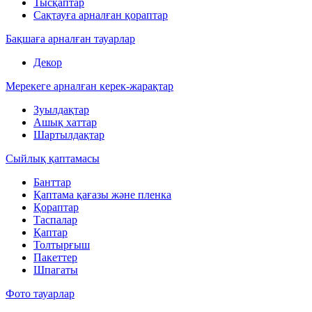
Тысқаптар
Сақтауға арналған қораптар
Бақшаға арналған тауарлар
Декор
Мерекеге арналған керек-жарақтар
Зуылдақтар
Ашық хаттар
Шартылдақтар
Сыйлық қаптамасы
Банттар
Қаптама қағазы және пленка
Қораптар
Таспалар
Қаптар
Толтырғыш
Пакеттер
Шпагаты
Фото тауарлар