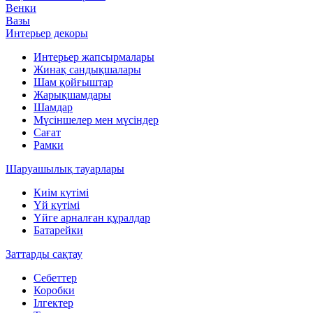
Венки
Вазы
Интерьер декоры
Интерьер жапсырмалары
Жинақ сандықшалары
Шам қойғыштар
Жарықшамдары
Шамдар
Мүсіншелер мен мүсіндер
Сағат
Рамки
Шаруашылық тауарлары
Киім күтімі
Үй күтімі
Үйге арналған құралдар
Батарейки
Заттарды сақтау
Себеттер
Коробки
Ілгектер