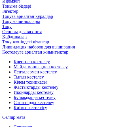
Иірімжіп
Тоқыма біздері
Ілгектер
Тоқуға арналған құралдар
Тоқу машинкалары
Тоқу
Основы для вязания
Қобдишалар
Тоқу жөніндегі кітаптар
Ликвидация наборов для вышивания
Кестелеуге арналған жиынтықтар
Крестпен кестелеу
Майда моншақпен кестелеу
Ленталармен кестелеу
Тығыз кестелеу
Кілем техникасы
Жастықтарды кестелеу
Икондарды кестелеу
Бұйымдарда кестелеу
Сағаттарды кестелеу
Киімге кесте тігу
Селдір мата
Суретпен