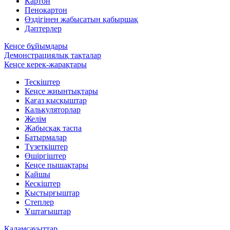
Картон
Пенокартон
Өздігінен жабысатын қабыршақ
Дәптерлер
Кеңсе бұйымдары
Демонстрациялық тақталар
Кеңсе керек-жарақтары
Тескіштер
Кеңсе жиынтықтары
Қағаз қысқыштар
Калькуляторлар
Желім
Жабысқақ таспа
Батырмалар
Түзеткіштер
Өшіргіштер
Кеңсе пышақтары
Қайшы
Кескіштер
Қыстырғыштар
Степлер
Ұштағыштар
Қаламсауыттар