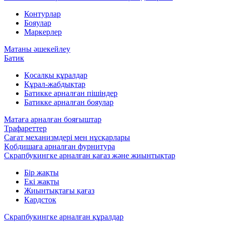
Контурлар
Бояулар
Маркерлер
Матаны әшекейлеу
Батик
Қосалқы құралдар
Құрал-жабдықтар
Батикке арналған пішіндер
Батикке арналған бояулар
Матаға арналған бояғыштар
Трафареттер
Сағат механизмдері мен нұсқарлары
Қобдишаға арналған фурнитура
Скрапбукингке арналған қағаз және жиынтықтар
Бір жақты
Екі жақты
Жиынтықтағы қағаз
Кардсток
Скрапбукингке арналған құралдар