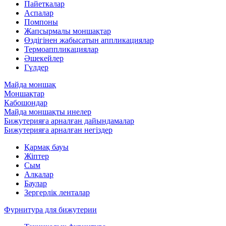
Пайеткалар
Аспалар
Помпоны
Жапсырмалы моншақтар
Өздігінен жабысатын аппликациялар
Термоаппликациялар
Әшекейлер
Гүлдер
Майда моншақ
Моншақтар
Кабошондар
Майда моншақты инелер
Бижутерияға арналған дайындамалар
Бижутерияға арналған негіздер
Қармақ бауы
Жіптер
Сым
Алқалар
Баулар
Зергерлік ленталар
Фурнитура для бижутерии