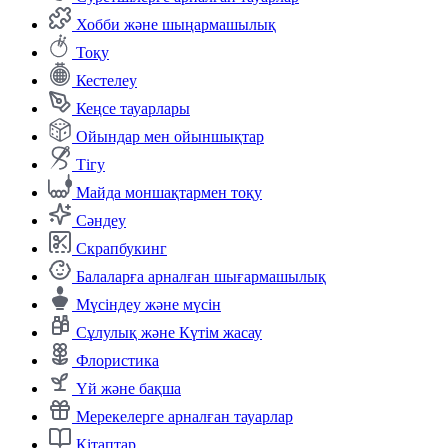
Хобби және шыңармашылық
Тоқу
Кестелеу
Кеңсе тауарлары
Ойындар мен ойыншықтар
Тігу
Майда моншақтармен тоқу
Сәндеу
Скрапбукинг
Балаларға арналған шығармашылық
Мүсіндеу және мүсін
Сұлулық және Күтім жасау
Флористика
Үй және бақша
Мерекелерге арналған тауарлар
Кітаптар