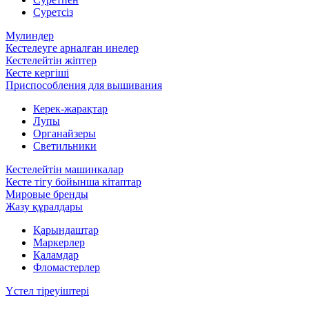
Суретсіз
Мулиндер
Кестелеуге арналған инелер
Кестелейтін жіптер
Кесте кергіші
Приспособления для вышивания
Керек-жарақтар
Лупы
Органайзеры
Светильники
Кестелейтін машинкалар
Кесте тігу бойынша кітаптар
Мировые бренды
Жазу құралдары
Қарындаштар
Маркерлер
Қаламдар
Фломастерлер
Үстел тіреуіштері