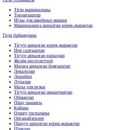
Тігін машиналары
Торлағыштар
Иглы для швейных машин
Машиналарға арналған керек-жарақтар
Тігін бұйымдары
Тігуге арналған керек-жарақтар
Ине салғыштар
Тігуге арналған құралдар
Желім пистолеттері
Матаға арналған бояғыштар
Лекалолар
Линейки
Лупалар
Маты для резки
Тігуге арналған жиынтықтар
Оймақтар
Пішу пышағы
Қайшы
Өлшеу таспалары
Органайзерлер
Пішуге арналған керек-жарақтар
Шамдар