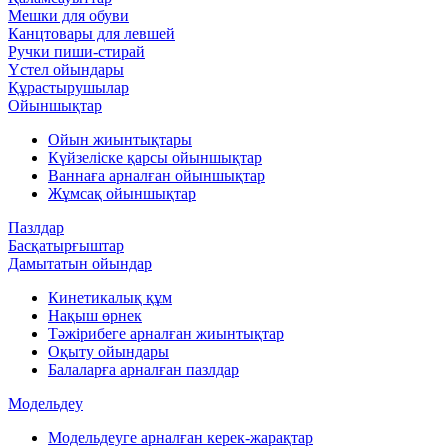
Мешки для обуви
Канцтовары для левшей
Ручки пиши-стирай
Үстел ойындары
Құрастырушылар
Ойыншықтар
Ойын жиынтықтары
Күйзеліске қарсы ойыншықтар
Ваннаға арналған ойыншықтар
Жұмсақ ойыншықтар
Пазлдар
Басқатырғыштар
Дамытатын ойындар
Кинетикалық құм
Нақыш өрнек
Тәжірибеге арналған жиынтықтар
Оқыту ойындары
Балаларға арналған пазлдар
Модельдеу
Модельдеуге арналған керек-жарақтар