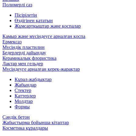
Полимерлі саз
Пісірілетін
Өздігінен қататын
Жұмсартқыштар және қоспалар
Қамыр және мүсіндеуге арналған қоспа
Ермексаз
Мүсіндік пластилин
Бедерлерді дайындау
Керамикалық флористика
Лактар мен гельдер
Мүсіндеуге арналған керек-жарақтар
Құрал-жабдықтар
Жабындар
Стектер
Каттерлер
Молдтар
Формы
Сәндік бетон
Жабыстырма бойынша кітаптар
Косметика құралдары