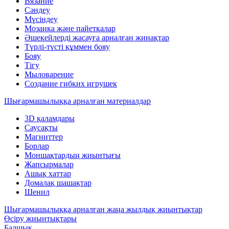
Вязание
Сәндеу
Мүсіндеу
Мозаика және пайеткалар
Әшекейлерді жасауға арналған жинақтар
Түрлі-түсті құммен бояу
Бояу
Тігу
Мыловарение
Создание гибких игрушек
Шығармашылыққа арналған материалдар
3D қаламдары
Саусақты
Магниттер
Борлар
Моншақтардың жиынтығы
Жапсырмалар
Ашық хаттар
Домалақ шашақтар
Шенил
Шығармашылыққа арналған жаңа жылдық жиынтықтар
Өсіру жиынтықтары
Балшық