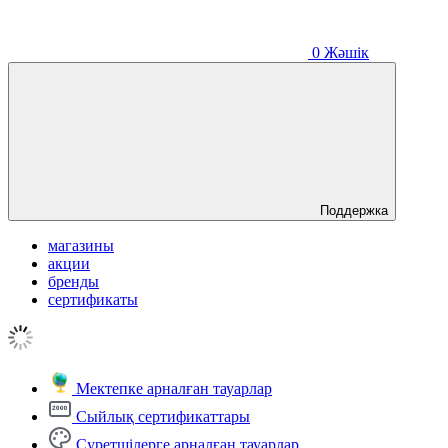
0
Жәшік
Поддержка
магазины
акции
бренды
сертификаты
Мектепке арналған тауарлар
Сыйлық сертификаттары
Суретшілерге арналған тауарлар