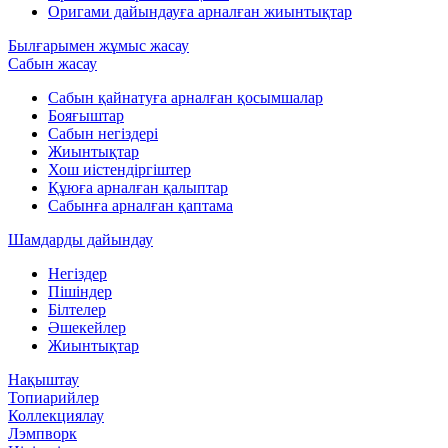
Оригами дайындауға арналған жиынтықтар
Былғарымен жұмыс жасау
Сабын жасау
Сабын қайнатуға арналған қосымшалар
Бояғыштар
Сабын негіздері
Жиынтықтар
Хош иістендіргіштер
Құюға арналған қалыптар
Сабынға арналған қаптама
Шамдарды дайындау
Негіздер
Пішіндер
Білтелер
Әшекейлер
Жиынтықтар
Нақыштау
Топиарийлер
Коллекциялау
Лэмпворк