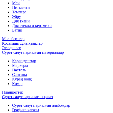
Май
Пигменты
Темпера
Эбру
Для ткани
Для стекла и керамики
Батик
Мольберттер
Қосымша сұйықтықтар
Этюдшілер
Сурет салуға арналған материалдар
Қарындаштар
Маркеры
Пастель
Сангина
Күрең бояқ
Көмір
Планшеттер
Сурет салуға арналаған қағаз
Сурет салуға арналған альбомдар
Графика қағазы