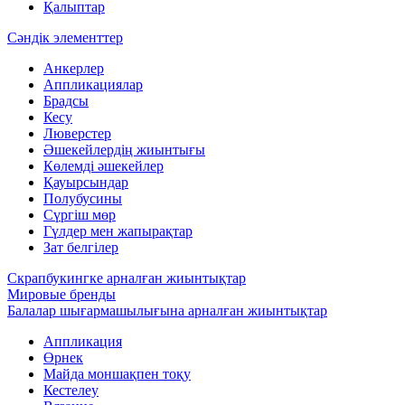
Қалыптар
Сәндік элементтер
Анкерлер
Аппликациялар
Брадсы
Кесу
Люверстер
Әшекейлердің жиынтығы
Көлемді әшекейлер
Қауырсындар
Полубусины
Сүргіш мөр
Гүлдер мен жапырақтар
Зат белгілер
Скрапбукингке арналған жиынтықтар
Мировые бренды
Балалар шығармашылығына арналған жиынтықтар
Аппликация
Өрнек
Майда моншақпен тоқу
Кестелеу