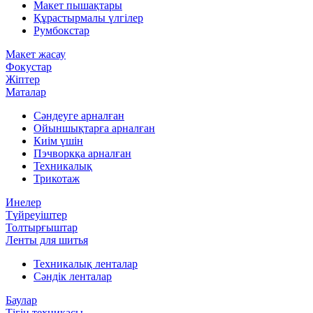
Макет пышақтары
Құрастырмалы үлгілер
Румбокстар
Макет жасау
Фокустар
Жіптер
Маталар
Сәндеуге арналған
Ойыншықтарға арналған
Киім үшін
Пэчворкқа арналған
Техникалық
Трикотаж
Инелер
Түйреуіштер
Толтырғыштар
Ленты для шитья
Техникалық ленталар
Сәндік ленталар
Баулар
Тігін техникасы