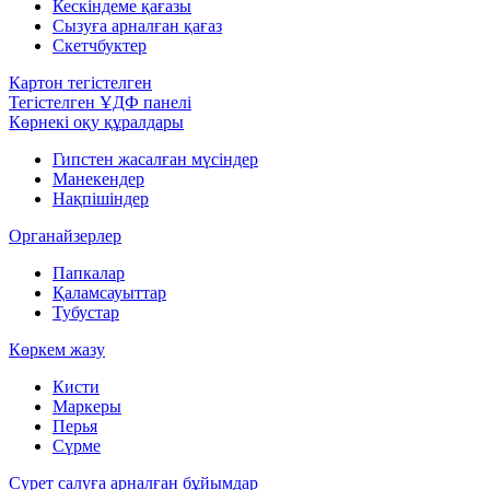
Кескіндеме қағазы
Сызуға арналған қағаз
Скетчбуктер
Картон тегістелген
Тегістелген ҰДФ панелі
Көрнекі оқу құралдары
Гипстен жасалған мүсіндер
Манекендер
Нақпішіндер
Органайзерлер
Папкалар
Қаламсауыттар
Тубустар
Көркем жазу
Кисти
Маркеры
Перья
Сүрме
Сурет салуға арналған бұйымдар