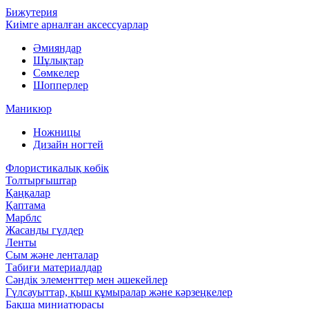
Бижутерия
Киімге арналған аксессуарлар
Әмияндар
Шұлықтар
Сөмкелер
Шопперлер
Маникюр
Ножницы
Дизайн ногтей
Флористикалық көбік
Толтырғыштар
Қаңқалар
Қаптама
Марблс
Жасанды гүлдер
Ленты
Сым және ленталар
Табиғи материалдар
Сәндік элементтер мен әшекейлер
Гүлсауыттар, қыш құмыралар және кәрзеңкелер
Бақша миниатюрасы