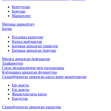
Контурлар
Бояулар
Маркерлер
Матаны әшекейлеу
Батик
Қосалқы құралдар
Құрал-жабдықтар
Батикке арналған пішіндер
Батикке арналған бояулар
Матаға арналған бояғыштар
Трафареттер
Сағат механизмдері мен нұсқарлары
Қобдишаға арналған фурнитура
Скрапбукингке арналған қағаз және жиынтықтар
Бір жақты
Екі жақты
Жиынтықтағы қағаз
Кардсток
Скрапбукингке арналған құралдар