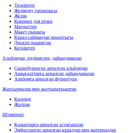
Тескіштер
Желімдеу тапаншасы
Желім
Коврики для резки
Магниттер
Макет пышағы
Құрал-саймандар жиынтығы
Дискілі пышақтар
Кескіштер
Альбомдар, ендірмелер, дайындамалар
Скрапбукингке арналған альбомдар
Ашықхаттарға арналған дайындамалар
Альбомға арналған фурнитура
Жапсырмалар мен жалтыратқыштар
Көлемді
Жалпақ
Штампинг
Қалыптарға арналған ұстағыштар
Эмбоссингке арналған құралдар мен материалдар