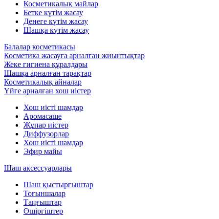
Косметикалық майлар
Бетке күтім жасау
Денеге күтім жасау
Шашқа күтім жасау
Балалар косметикасы
Косметика жасауға арналған жиынтықтар
Жеке гигиена құралдары
Шашқа арналған тарақтар
Косметикалық айналар
Үйге арналған хош иістер
Хош иісті шамдар
Аромасаше
Жұпар иістер
Диффузорлар
Хош иісті шамдар
Эфир майы
Шаш аксессуарлары
Шаш қыстырғыштар
Тоғыншалар
Таңғыштар
Өшіргіштер