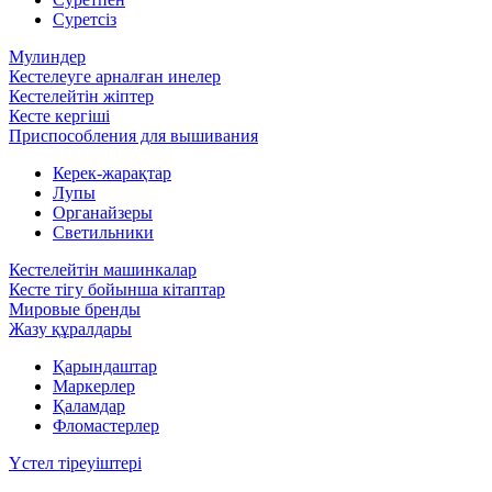
Суретсіз
Мулиндер
Кестелеуге арналған инелер
Кестелейтін жіптер
Кесте кергіші
Приспособления для вышивания
Керек-жарақтар
Лупы
Органайзеры
Светильники
Кестелейтін машинкалар
Кесте тігу бойынша кітаптар
Мировые бренды
Жазу құралдары
Қарындаштар
Маркерлер
Қаламдар
Фломастерлер
Үстел тіреуіштері