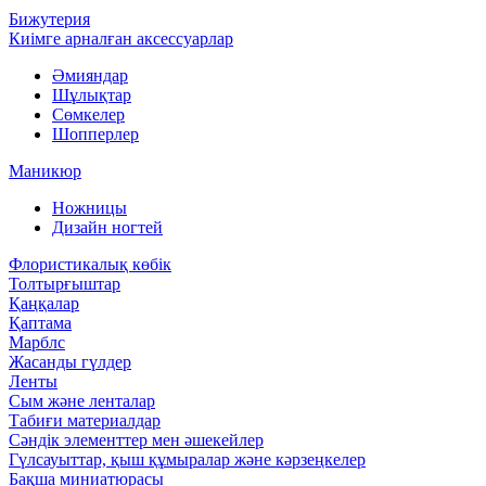
Бижутерия
Киімге арналған аксессуарлар
Әмияндар
Шұлықтар
Сөмкелер
Шопперлер
Маникюр
Ножницы
Дизайн ногтей
Флористикалық көбік
Толтырғыштар
Қаңқалар
Қаптама
Марблс
Жасанды гүлдер
Ленты
Сым және ленталар
Табиғи материалдар
Сәндік элементтер мен әшекейлер
Гүлсауыттар, қыш құмыралар және кәрзеңкелер
Бақша миниатюрасы