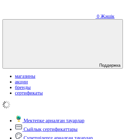
0
Жәшік
Поддержка
магазины
акции
бренды
сертификаты
Мектепке арналған тауарлар
Сыйлық сертификаттары
Суретшілерге арналған тауарлар