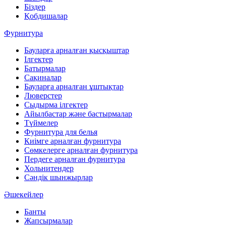
Біздер
Қобдишалар
Фурнитура
Бауларға арналған қысқыштар
Ілгектер
Батырмалар
Сақиналар
Бауларға арналған ұштықтар
Люверстер
Сыдырма ілгектер
Айылбастар және бастырмалар
Түймелер
Фурнитура для белья
Киімге арналған фурнитура
Сөмкелерге арналған фурнитура
Пердеге арналған фурнитура
Хольнитендер
Сәндік шынжырлар
Әшекейлер
Банты
Жапсырмалар