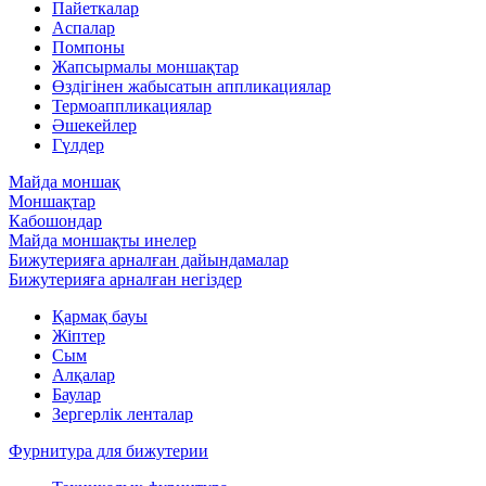
Пайеткалар
Аспалар
Помпоны
Жапсырмалы моншақтар
Өздігінен жабысатын аппликациялар
Термоаппликациялар
Әшекейлер
Гүлдер
Майда моншақ
Моншақтар
Кабошондар
Майда моншақты инелер
Бижутерияға арналған дайындамалар
Бижутерияға арналған негіздер
Қармақ бауы
Жіптер
Сым
Алқалар
Баулар
Зергерлік ленталар
Фурнитура для бижутерии