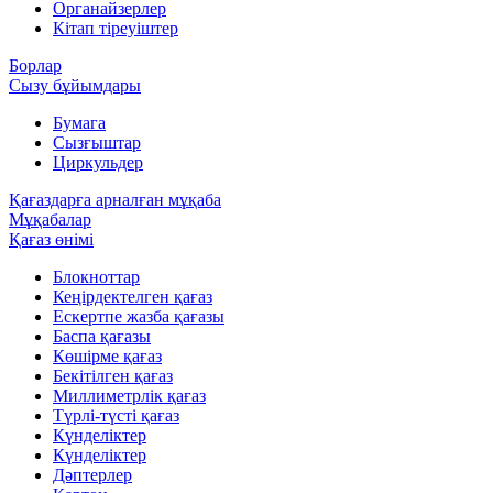
Органайзерлер
Кітап тіреуіштер
Борлар
Сызу бұйымдары
Бумага
Сызғыштар
Циркульдер
Қағаздарға арналған мұқаба
Мұқабалар
Қағаз өнімі
Блокноттар
Кеңірдектелген қағаз
Ескертпе жазба қағазы
Баспа қағазы
Көшірме қағаз
Бекітілген қағаз
Миллиметрлік қағаз
Түрлі-түсті қағаз
Күнделіктер
Күнделіктер
Дәптерлер