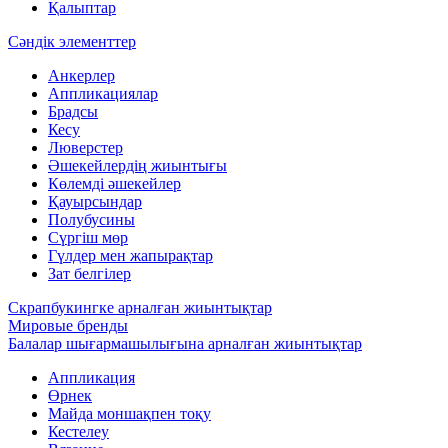
Қалыптар
Сәндік элементтер
Анкерлер
Аппликациялар
Брадсы
Кесу
Люверстер
Әшекейлердің жиынтығы
Көлемді әшекейлер
Қауырсындар
Полубусины
Сүргіш мөр
Гүлдер мен жапырақтар
Зат белгілер
Скрапбукингке арналған жиынтықтар
Мировые бренды
Балалар шығармашылығына арналған жиынтықтар
Аппликация
Өрнек
Майда моншақпен тоқу
Кестелеу