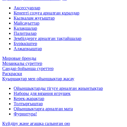
Аксессуарлар
Кенепті созуға арналған құралдар
Қылқалам жуғыштар
Майсауыттар
Қалақшалар
Палитралар
Зембілдерге арналған тақтайшалар
Бүріккіштер
Алжапқыштар
Мировые бренды
Мозаикалы суреттер
Сандар бойынша суреттер
Раскраски
Қуыршақтар мен ойыншықтар жасау
Ойыншықтарды тігуге арналған жиынтықтар
Наборы для вязания игрушек
Керек-жарақтар
Толтырғыштар
Ойыншықтарға арналған мата
Фурнитура!
Күйдіру және ағашқа салынған ою