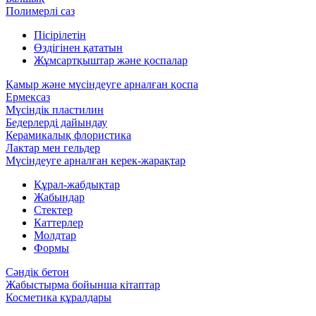
Полимерлі саз
Пісірілетін
Өздігінен қататын
Жұмсартқыштар және қоспалар
Қамыр және мүсіндеуге арналған қоспа
Ермексаз
Мүсіндік пластилин
Бедерлерді дайындау
Керамикалық флористика
Лактар мен гельдер
Мүсіндеуге арналған керек-жарақтар
Құрал-жабдықтар
Жабындар
Стектер
Каттерлер
Молдтар
Формы
Сәндік бетон
Жабыстырма бойынша кітаптар
Косметика құралдары