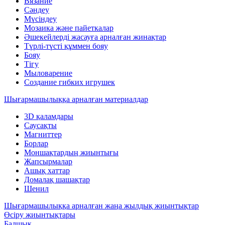
Вязание
Сәндеу
Мүсіндеу
Мозаика және пайеткалар
Әшекейлерді жасауға арналған жинақтар
Түрлі-түсті құммен бояу
Бояу
Тігу
Мыловарение
Создание гибких игрушек
Шығармашылыққа арналған материалдар
3D қаламдары
Саусақты
Магниттер
Борлар
Моншақтардың жиынтығы
Жапсырмалар
Ашық хаттар
Домалақ шашақтар
Шенил
Шығармашылыққа арналған жаңа жылдық жиынтықтар
Өсіру жиынтықтары
Балшық