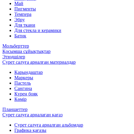
Май
Пигменты
Темпера
Эбру
Для ткани
Для стекла и керамики
Батик
Мольберттер
Қосымша сұйықтықтар
Этюдшілер
Сурет салуға арналған материалдар
Қарындаштар
Маркеры
Пастель
Сангина
Күрең бояқ
Көмір
Планшеттер
Сурет салуға арналаған қағаз
Сурет салуға арналған альбомдар
Графика қағазы