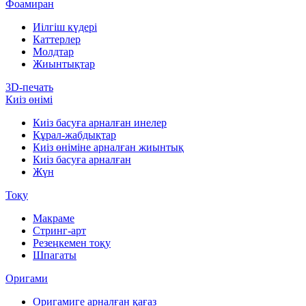
Фоамиран
Иілгіш күдері
Каттерлер
Молдтар
Жиынтықтар
3D-печать
Киіз өнімі
Киіз басуға арналған инелер
Құрал-жабдықтар
Киіз өніміне арналған жиынтық
Киіз басуға арналған
Жүн
Тоқу
Макраме
Стринг-арт
Резеңкемен тоқу
Шпагаты
Оригами
Оригамиге арналған қағаз