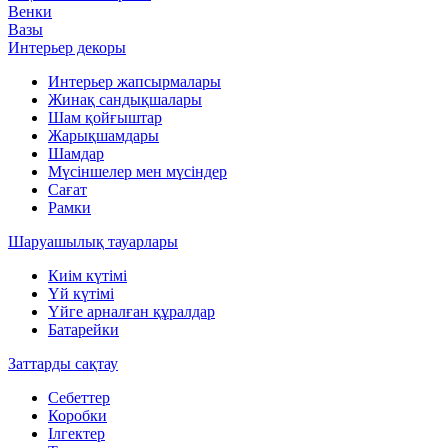
Венки
Вазы
Интерьер декоры
Интерьер жапсырмалары
Жинақ сандықшалары
Шам қойғыштар
Жарықшамдары
Шамдар
Мүсіншелер мен мүсіндер
Сағат
Рамки
Шаруашылық тауарлары
Киім күтімі
Үй күтімі
Үйге арналған құралдар
Батарейки
Заттарды сақтау
Себеттер
Коробки
Ілгектер