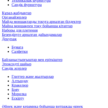
Техникалық фурнитура
Сәндік фурнитура
Құрал-жабдықтар
Органайзерлер
Майда моншақтарды тоқуға арналған білдектер
Майна моншақпен тоқу бойынша кітаптар
Наборы для плетения
Безендіруге арналған дайындамалар
Декупаж
Бумага
Салфетки
Байланыстырғыштар мен еріткіштер
Эпоксидті шайыр
Сәндік әсерлер
Глиттер және жылтырлар
Алтындау
Кракелюр
Бояу
Морилка
Ескірту
Әйнек және керамика бойынша витражды өрнек