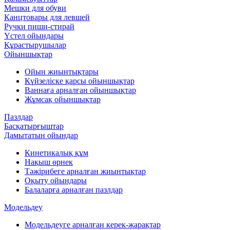
Мешки для обуви
Канцтовары для левшей
Ручки пиши-стирай
Үстел ойындары
Құрастырушылар
Ойыншықтар
Ойын жиынтықтары
Күйзеліске қарсы ойыншықтар
Ваннаға арналған ойыншықтар
Жұмсақ ойыншықтар
Пазлдар
Басқатырғыштар
Дамытатын ойындар
Кинетикалық құм
Нақыш өрнек
Тәжірибеге арналған жиынтықтар
Оқыту ойындары
Балаларға арналған пазлдар
Модельдеу
Модельдеуге арналған керек-жарақтар