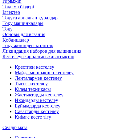
Иірімжіп
Тоқыма біздері
Ілгектер
Тоқуға арналған құралдар
Тоқу машинкалары
Тоқу
Основы для вязания
Қобдишалар
Тоқу жөніндегі кітаптар
Ликвидация наборов для вышивания
Кестелеуге арналған жиынтықтар
Крестпен кестелеу
Майда моншақпен кестелеу
Ленталармен кестелеу
Тығыз кестелеу
Кілем техникасы
Жастықтарды кестелеу
Икондарды кестелеу
Бұйымдарда кестелеу
Сағаттарды кестелеу
Киімге кесте тігу
Селдір мата
Суретпен