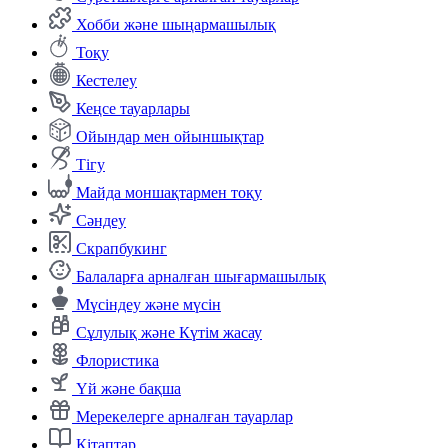
Хобби және шыңармашылық
Тоқу
Кестелеу
Кеңсе тауарлары
Ойындар мен ойыншықтар
Тігу
Майда моншақтармен тоқу
Сәндеу
Скрапбукинг
Балаларға арналған шығармашылық
Мүсіндеу және мүсін
Сұлулық және Күтім жасау
Флористика
Үй және бақша
Мерекелерге арналған тауарлар
Кітаптар