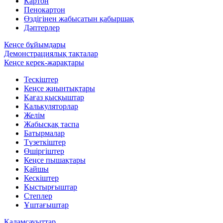
Картон
Пенокартон
Өздігінен жабысатын қабыршақ
Дәптерлер
Кеңсе бұйымдары
Демонстрациялық тақталар
Кеңсе керек-жарақтары
Тескіштер
Кеңсе жиынтықтары
Қағаз қысқыштар
Калькуляторлар
Желім
Жабысқақ таспа
Батырмалар
Түзеткіштер
Өшіргіштер
Кеңсе пышақтары
Қайшы
Кескіштер
Қыстырғыштар
Степлер
Ұштағыштар
Қаламсауыттар