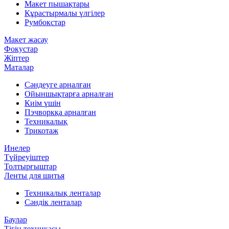
Макет пышақтары
Құрастырмалы үлгілер
Румбокстар
Макет жасау
Фокустар
Жіптер
Маталар
Сәндеуге арналған
Ойыншықтарға арналған
Киім үшін
Пэчворкқа арналған
Техникалық
Трикотаж
Инелер
Түйреуіштер
Толтырғыштар
Ленты для шитья
Техникалық ленталар
Сәндік ленталар
Баулар
Тігін техникасы