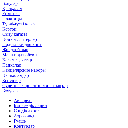
Бояулар
Қылқалам
Ермексаз
Ножницы
Түрлі-түсті қағаз
Картон
Сызу қағазы
Қойын дәптерлер
Подставки для книг
Жолдорбалар
Мешки для обуви
Қаламсауыттар
Папкалар
Канцелярские наборы
Қылқаламдар
Кенептер
Суретшіге арналған жиынтықтар
Бояулар
Акварель
Көркемдік акрил
Сәндік акрил
Аэрозольды
Гуашь
Контурлар