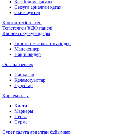
Кескіндеме қағазы
Сызуға арналған қағаз
Скетчбуктер
Картон тегістелген
Тегістелген ҰДФ панелі
Көрнекі оқу құралдары
Гипстен жасалған мүсіндер
Манекендер
Нақпішіндер
Органайзерлер
Папкалар
Қаламсауыттар
Тубустар
Көркем жазу
Кисти
Маркеры
Перья
Сүрме
Сурет салуға арналған бұйымдар