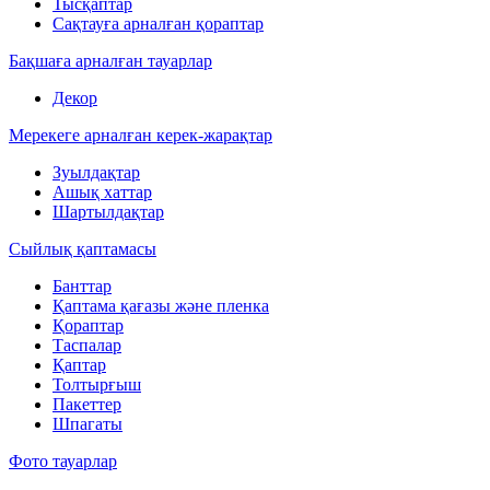
Тысқаптар
Сақтауға арналған қораптар
Бақшаға арналған тауарлар
Декор
Мерекеге арналған керек-жарақтар
Зуылдақтар
Ашық хаттар
Шартылдақтар
Сыйлық қаптамасы
Банттар
Қаптама қағазы және пленка
Қораптар
Таспалар
Қаптар
Толтырғыш
Пакеттер
Шпагаты
Фото тауарлар