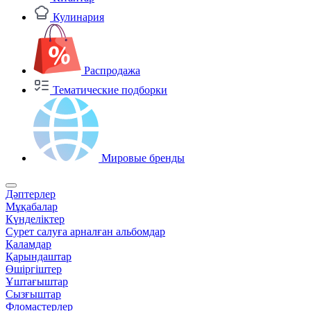
Кулинария
Распродажа
Тематические подборки
Мировые бренды
Дәптерлер
Мұқабалар
Күнделіктер
Сурет салуға арналған альбомдар
Қаламдар
Қарындаштар
Өшіргіштер
Ұштағыштар
Сызғыштар
Фломастерлер