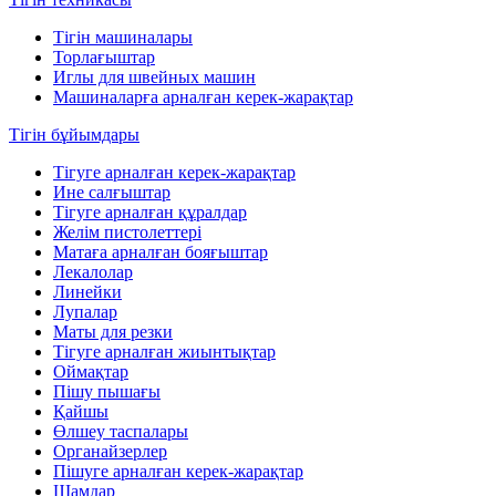
Тігін машиналары
Торлағыштар
Иглы для швейных машин
Машиналарға арналған керек-жарақтар
Тігін бұйымдары
Тігуге арналған керек-жарақтар
Ине салғыштар
Тігуге арналған құралдар
Желім пистолеттері
Матаға арналған бояғыштар
Лекалолар
Линейки
Лупалар
Маты для резки
Тігуге арналған жиынтықтар
Оймақтар
Пішу пышағы
Қайшы
Өлшеу таспалары
Органайзерлер
Пішуге арналған керек-жарақтар
Шамдар