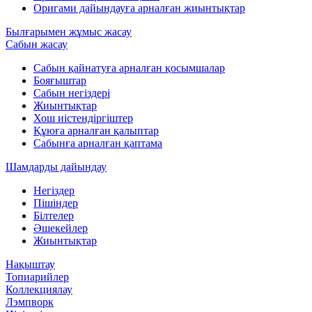
Оригами дайындауға арналған жиынтықтар
Былғарымен жұмыс жасау
Сабын жасау
Сабын қайнатуға арналған қосымшалар
Бояғыштар
Сабын негіздері
Жиынтықтар
Хош иістендіргіштер
Құюға арналған қалыптар
Сабынға арналған қаптама
Шамдарды дайындау
Негіздер
Пішіндер
Білтелер
Әшекейлер
Жиынтықтар
Нақыштау
Топиарийлер
Коллекциялау
Лэмпворк