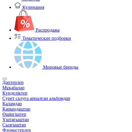
Кулинария
Распродажа
Тематические подборки
Мировые бренды
Дәптерлер
Мұқабалар
Күнделіктер
Сурет салуға арналған альбомдар
Қаламдар
Қарындаштар
Өшіргіштер
Ұштағыштар
Сызғыштар
Фломастерлер