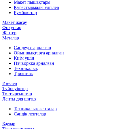
Макет пышақтары
Құрастырмалы үлгілер
Румбокстар
Макет жасау
Фокустар
Жіптер
Маталар
Сәндеуге арналған
Ойыншықтарға арналған
Киім үшін
Пэчворкқа арналған
Техникалық
Трикотаж
Инелер
Түйреуіштер
Толтырғыштар
Ленты для шитья
Техникалық ленталар
Сәндік ленталар
Баулар
Тігін техникасы