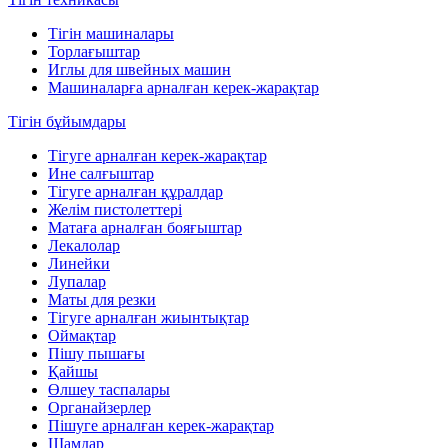
Тігін машиналары
Торлағыштар
Иглы для швейных машин
Машиналарға арналған керек-жарақтар
Тігін бұйымдары
Тігуге арналған керек-жарақтар
Ине салғыштар
Тігуге арналған құралдар
Желім пистолеттері
Матаға арналған бояғыштар
Лекалолар
Линейки
Лупалар
Маты для резки
Тігуге арналған жиынтықтар
Оймақтар
Пішу пышағы
Қайшы
Өлшеу таспалары
Органайзерлер
Пішуге арналған керек-жарақтар
Шамдар