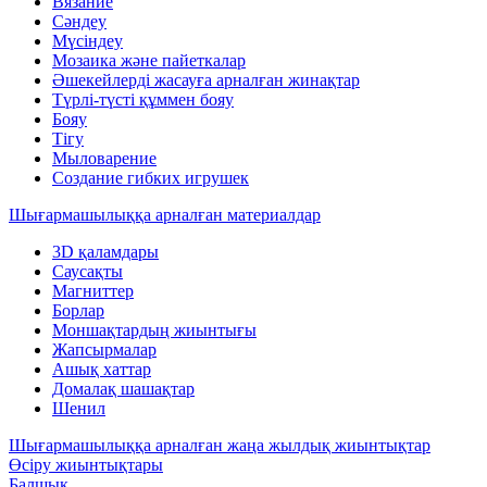
Вязание
Сәндеу
Мүсіндеу
Мозаика және пайеткалар
Әшекейлерді жасауға арналған жинақтар
Түрлі-түсті құммен бояу
Бояу
Тігу
Мыловарение
Создание гибких игрушек
Шығармашылыққа арналған материалдар
3D қаламдары
Саусақты
Магниттер
Борлар
Моншақтардың жиынтығы
Жапсырмалар
Ашық хаттар
Домалақ шашақтар
Шенил
Шығармашылыққа арналған жаңа жылдық жиынтықтар
Өсіру жиынтықтары
Балшық