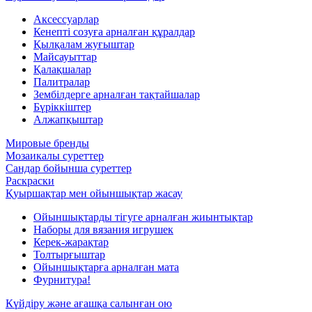
Аксессуарлар
Кенепті созуға арналған құралдар
Қылқалам жуғыштар
Майсауыттар
Қалақшалар
Палитралар
Зембілдерге арналған тақтайшалар
Бүріккіштер
Алжапқыштар
Мировые бренды
Мозаикалы суреттер
Сандар бойынша суреттер
Раскраски
Қуыршақтар мен ойыншықтар жасау
Ойыншықтарды тігуге арналған жиынтықтар
Наборы для вязания игрушек
Керек-жарақтар
Толтырғыштар
Ойыншықтарға арналған мата
Фурнитура!
Күйдіру және ағашқа салынған ою