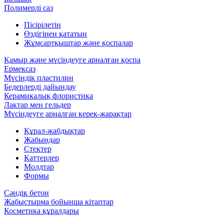
Полимерлі саз
Пісірілетін
Өздігінен қататын
Жұмсартқыштар және қоспалар
Қамыр және мүсіндеуге арналған қоспа
Ермексаз
Мүсіндік пластилин
Бедерлерді дайындау
Керамикалық флористика
Лактар мен гельдер
Мүсіндеуге арналған керек-жарақтар
Құрал-жабдықтар
Жабындар
Стектер
Каттерлер
Молдтар
Формы
Сәндік бетон
Жабыстырма бойынша кітаптар
Косметика құралдары