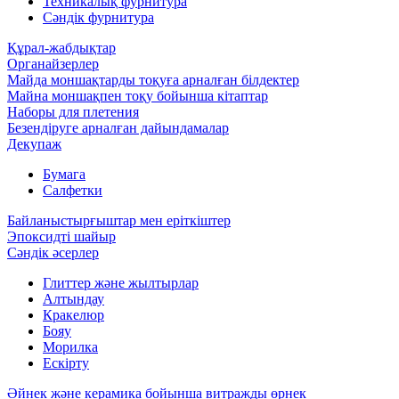
Техникалық фурнитура
Сәндік фурнитура
Құрал-жабдықтар
Органайзерлер
Майда моншақтарды тоқуға арналған білдектер
Майна моншақпен тоқу бойынша кітаптар
Наборы для плетения
Безендіруге арналған дайындамалар
Декупаж
Бумага
Салфетки
Байланыстырғыштар мен еріткіштер
Эпоксидті шайыр
Сәндік әсерлер
Глиттер және жылтырлар
Алтындау
Кракелюр
Бояу
Морилка
Ескірту
Әйнек және керамика бойынша витражды өрнек