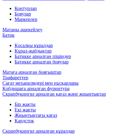
Контурлар
Бояулар
Маркерлер
Матаны әшекейлеу
Батик
Қосалқы құралдар
Құрал-жабдықтар
Батикке арналған пішіндер
Батикке арналған бояулар
Матаға арналған бояғыштар
Трафареттер
Сағат механизмдері мен нұсқарлары
Қобдишаға арналған фурнитура
Скрапбукингке арналған қағаз және жиынтықтар
Бір жақты
Екі жақты
Жиынтықтағы қағаз
Кардсток
Скрапбукингке арналған құралдар