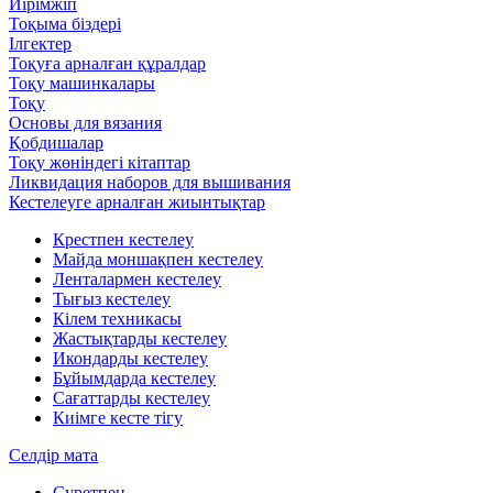
Иірімжіп
Тоқыма біздері
Ілгектер
Тоқуға арналған құралдар
Тоқу машинкалары
Тоқу
Основы для вязания
Қобдишалар
Тоқу жөніндегі кітаптар
Ликвидация наборов для вышивания
Кестелеуге арналған жиынтықтар
Крестпен кестелеу
Майда моншақпен кестелеу
Ленталармен кестелеу
Тығыз кестелеу
Кілем техникасы
Жастықтарды кестелеу
Икондарды кестелеу
Бұйымдарда кестелеу
Сағаттарды кестелеу
Киімге кесте тігу
Селдір мата
Суретпен