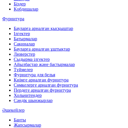
Біздер
Қобдишалар
Фурнитура
Бауларға арналған қысқыштар
Ілгектер
Батырмалар
Сақиналар
Бауларға арналған ұштықтар
Люверстер
Сыдырма ілгектер
Айылбастар және бастырмалар
Түймелер
Фурнитура для белья
Киімге арналған фурнитура
Сөмкелерге арналған фурнитура
Пердеге арналған фурнитура
Хольнитендер
Сәндік шынжырлар
Әшекейлер
Банты
Жапсырмалар