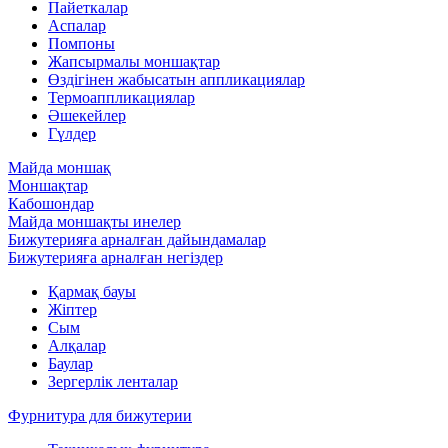
Пайеткалар
Аспалар
Помпоны
Жапсырмалы моншақтар
Өздігінен жабысатын аппликациялар
Термоаппликациялар
Әшекейлер
Гүлдер
Майда моншақ
Моншақтар
Кабошондар
Майда моншақты инелер
Бижутерияға арналған дайындамалар
Бижутерияға арналған негіздер
Қармақ бауы
Жіптер
Сым
Алқалар
Баулар
Зергерлік ленталар
Фурнитура для бижутерии