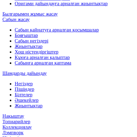
Оригами дайындауға арналған жиынтықтар
Былғарымен жұмыс жасау
Сабын жасау
Сабын қайнатуға арналған қосымшалар
Бояғыштар
Сабын негіздері
Жиынтықтар
Хош иістендіргіштер
Құюға арналған қалыптар
Сабынға арналған қаптама
Шамдарды дайындау
Негіздер
Пішіндер
Білтелер
Әшекейлер
Жиынтықтар
Нақыштау
Топиарийлер
Коллекциялау
Лэмпворк