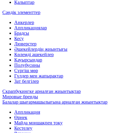
Қалыптар
Сәндік элементтер
Анкерлер
Аппликациялар
Брадсы
Кесу
Люверстер
Әшекейлердің жиынтығы
Көлемді әшекейлер
Қауырсындар
Полубусины
Сүргіш мөр
Гүлдер мен жапырақтар
Зат белгілер
Скрапбукингке арналған жиынтықтар
Мировые бренды
Балалар шығармашылығына арналған жиынтықтар
Аппликация
Өрнек
Майда моншақпен тоқу
Кестелеу