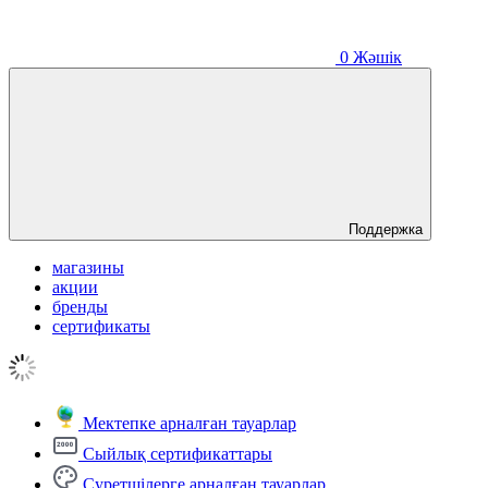
0
Жәшік
Поддержка
магазины
акции
бренды
сертификаты
Мектепке арналған тауарлар
Сыйлық сертификаттары
Суретшілерге арналған тауарлар