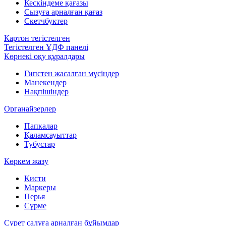
Кескіндеме қағазы
Сызуға арналған қағаз
Скетчбуктер
Картон тегістелген
Тегістелген ҰДФ панелі
Көрнекі оқу құралдары
Гипстен жасалған мүсіндер
Манекендер
Нақпішіндер
Органайзерлер
Папкалар
Қаламсауыттар
Тубустар
Көркем жазу
Кисти
Маркеры
Перья
Сүрме
Сурет салуға арналған бұйымдар