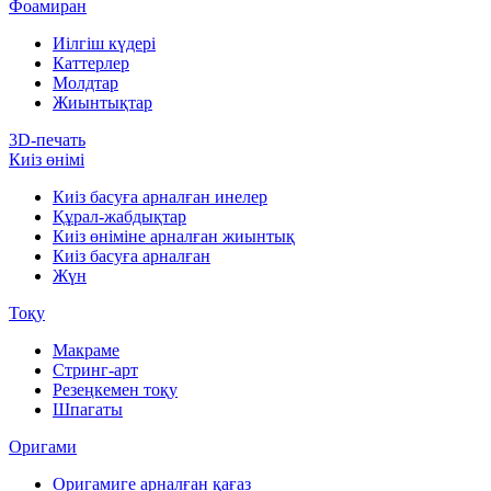
Фоамиран
Иілгіш күдері
Каттерлер
Молдтар
Жиынтықтар
3D-печать
Киіз өнімі
Киіз басуға арналған инелер
Құрал-жабдықтар
Киіз өніміне арналған жиынтық
Киіз басуға арналған
Жүн
Тоқу
Макраме
Стринг-арт
Резеңкемен тоқу
Шпагаты
Оригами
Оригамиге арналған қағаз