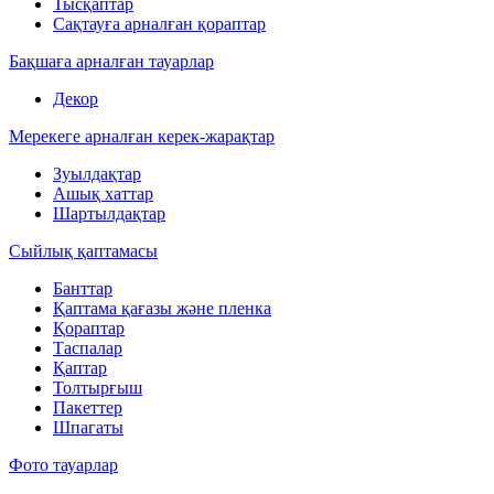
Тысқаптар
Сақтауға арналған қораптар
Бақшаға арналған тауарлар
Декор
Мерекеге арналған керек-жарақтар
Зуылдақтар
Ашық хаттар
Шартылдақтар
Сыйлық қаптамасы
Банттар
Қаптама қағазы және пленка
Қораптар
Таспалар
Қаптар
Толтырғыш
Пакеттер
Шпагаты
Фото тауарлар