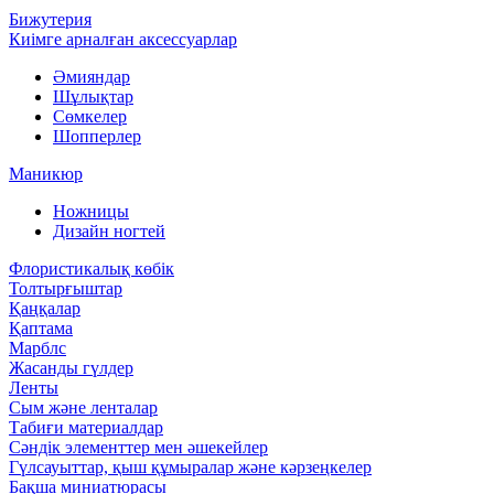
Бижутерия
Киімге арналған аксессуарлар
Әмияндар
Шұлықтар
Сөмкелер
Шопперлер
Маникюр
Ножницы
Дизайн ногтей
Флористикалық көбік
Толтырғыштар
Қаңқалар
Қаптама
Марблс
Жасанды гүлдер
Ленты
Сым және ленталар
Табиғи материалдар
Сәндік элементтер мен әшекейлер
Гүлсауыттар, қыш құмыралар және кәрзеңкелер
Бақша миниатюрасы