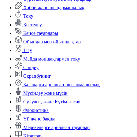
Хобби және шыңармашылық
Тоқу
Кестелеу
Кеңсе тауарлары
Ойындар мен ойыншықтар
Тігу
Майда моншақтармен тоқу
Сәндеу
Скрапбукинг
Балаларға арналған шығармашылық
Мүсіндеу және мүсін
Сұлулық және Күтім жасау
Флористика
Үй және бақша
Мерекелерге арналған тауарлар
Кітаптар