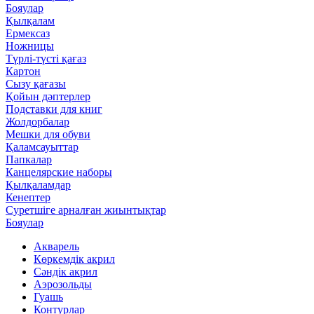
Бояулар
Қылқалам
Ермексаз
Ножницы
Түрлі-түсті қағаз
Картон
Сызу қағазы
Қойын дәптерлер
Подставки для книг
Жолдорбалар
Мешки для обуви
Қаламсауыттар
Папкалар
Канцелярские наборы
Қылқаламдар
Кенептер
Суретшіге арналған жиынтықтар
Бояулар
Акварель
Көркемдік акрил
Сәндік акрил
Аэрозольды
Гуашь
Контурлар