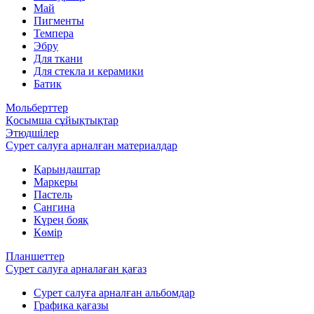
Май
Пигменты
Темпера
Эбру
Для ткани
Для стекла и керамики
Батик
Мольберттер
Қосымша сұйықтықтар
Этюдшілер
Сурет салуға арналған материалдар
Қарындаштар
Маркеры
Пастель
Сангина
Күрең бояқ
Көмір
Планшеттер
Сурет салуға арналаған қағаз
Сурет салуға арналған альбомдар
Графика қағазы