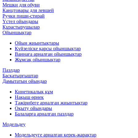
Мешки для обуви
Канцтовары для левшей
Ручки пиши-стирай
Үстел ойындары
Құрастырушылар
Ойыншықтар
Ойын жиынтықтары
Күйзеліске қарсы ойыншықтар
Ваннаға арналған ойыншықтар
Жұмсақ ойыншықтар
Пазлдар
Басқатырғыштар
Дамытатын ойындар
Кинетикалық құм
Нақыш өрнек
Тәжірибеге арналған жиынтықтар
Оқыту ойындары
Балаларға арналған пазлдар
Модельдеу
Модельдеуге арналған керек-жарақтар