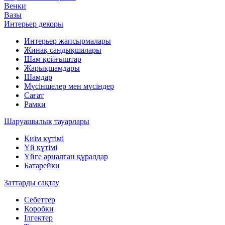
Венки
Вазы
Интерьер декоры
Интерьер жапсырмалары
Жинақ сандықшалары
Шам қойғыштар
Жарықшамдары
Шамдар
Мүсіншелер мен мүсіндер
Сағат
Рамки
Шаруашылық тауарлары
Киім күтімі
Үй күтімі
Үйге арналған құралдар
Батарейки
Заттарды сақтау
Себеттер
Коробки
Ілгектер