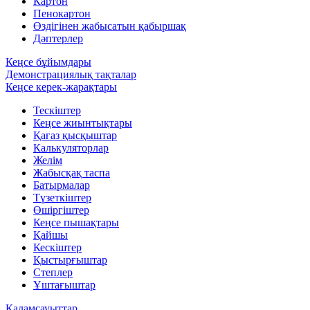
Картон
Пенокартон
Өздігінен жабысатын қабыршақ
Дәптерлер
Кеңсе бұйымдары
Демонстрациялық тақталар
Кеңсе керек-жарақтары
Тескіштер
Кеңсе жиынтықтары
Қағаз қысқыштар
Калькуляторлар
Желім
Жабысқақ таспа
Батырмалар
Түзеткіштер
Өшіргіштер
Кеңсе пышақтары
Қайшы
Кескіштер
Қыстырғыштар
Степлер
Ұштағыштар
Қаламсауыттар