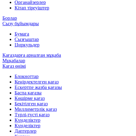
Органайзерлер
Кітап тіреуіштер
Борлар
Сызу бұйымдары
Бумага
Сызғыштар
Циркульдер
Қағаздарға арналған мұқаба
Мұқабалар
Қағаз өнімі
Блокноттар
Кеңірдектелген қағаз
Ескертпе жазба қағазы
Баспа қағазы
Көшірме қағаз
Бекітілген қағаз
Миллиметрлік қағаз
Түрлі-түсті қағаз
Күнделіктер
Күнделіктер
Дәптерлер