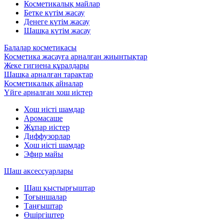
Косметикалық майлар
Бетке күтім жасау
Денеге күтім жасау
Шашқа күтім жасау
Балалар косметикасы
Косметика жасауға арналған жиынтықтар
Жеке гигиена құралдары
Шашқа арналған тарақтар
Косметикалық айналар
Үйге арналған хош иістер
Хош иісті шамдар
Аромасаше
Жұпар иістер
Диффузорлар
Хош иісті шамдар
Эфир майы
Шаш аксессуарлары
Шаш қыстырғыштар
Тоғыншалар
Таңғыштар
Өшіргіштер