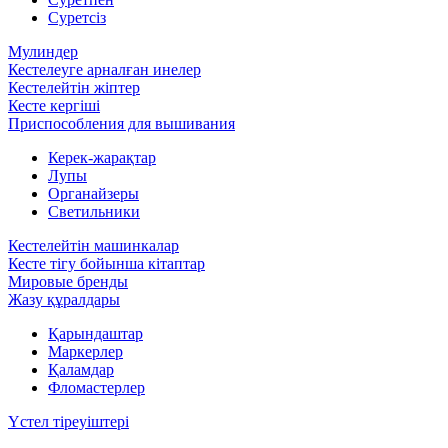
Суретсіз
Мулиндер
Кестелеуге арналған инелер
Кестелейтін жіптер
Кесте кергіші
Приспособления для вышивания
Керек-жарақтар
Лупы
Органайзеры
Светильники
Кестелейтін машинкалар
Кесте тігу бойынша кітаптар
Мировые бренды
Жазу құралдары
Қарындаштар
Маркерлер
Қаламдар
Фломастерлер
Үстел тіреуіштері