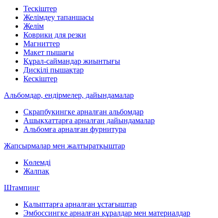
Тескіштер
Желімдеу тапаншасы
Желім
Коврики для резки
Магниттер
Макет пышағы
Құрал-саймандар жиынтығы
Дискілі пышақтар
Кескіштер
Альбомдар, ендірмелер, дайындамалар
Скрапбукингке арналған альбомдар
Ашықхаттарға арналған дайындамалар
Альбомға арналған фурнитура
Жапсырмалар мен жалтыратқыштар
Көлемді
Жалпақ
Штампинг
Қалыптарға арналған ұстағыштар
Эмбоссингке арналған құралдар мен материалдар