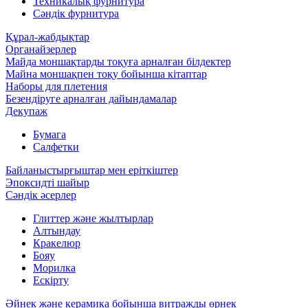
Техникалық фурнитура
Сәндік фурнитура
Құрал-жабдықтар
Органайзерлер
Майда моншақтарды тоқуға арналған білдектер
Майна моншақпен тоқу бойынша кітаптар
Наборы для плетения
Безендіруге арналған дайындамалар
Декупаж
Бумага
Салфетки
Байланыстырғыштар мен еріткіштер
Эпоксидті шайыр
Сәндік әсерлер
Глиттер және жылтырлар
Алтындау
Кракелюр
Бояу
Морилка
Ескірту
Әйнек және керамика бойынша витражды өрнек