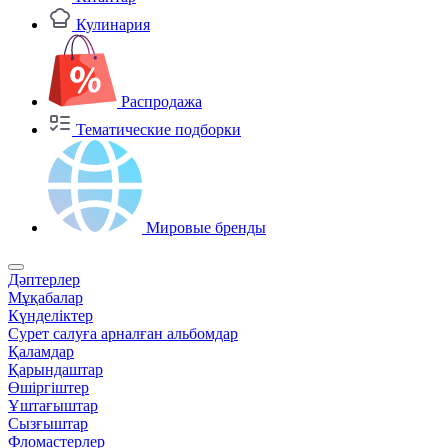
Кулинария
Распродажа
Тематические подборки
Мировые бренды
Дәптерлер
Мұқабалар
Күнделіктер
Сурет салуға арналған альбомдар
Қаламдар
Қарындаштар
Өшіргіштер
Ұштағыштар
Сызғыштар
Фломастерлер