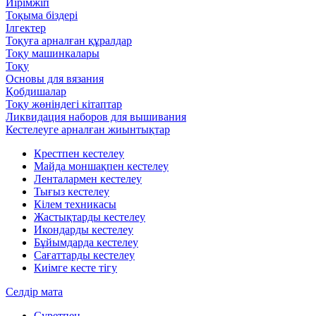
Иірімжіп
Тоқыма біздері
Ілгектер
Тоқуға арналған құралдар
Тоқу машинкалары
Тоқу
Основы для вязания
Қобдишалар
Тоқу жөніндегі кітаптар
Ликвидация наборов для вышивания
Кестелеуге арналған жиынтықтар
Крестпен кестелеу
Майда моншақпен кестелеу
Ленталармен кестелеу
Тығыз кестелеу
Кілем техникасы
Жастықтарды кестелеу
Икондарды кестелеу
Бұйымдарда кестелеу
Сағаттарды кестелеу
Киімге кесте тігу
Селдір мата
Суретпен