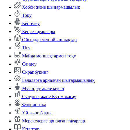
Хобби және шыңармашылық
Тоқу
Кестелеу
Кеңсе тауарлары
Ойындар мен ойыншықтар
Тігу
Майда моншақтармен тоқу
Сәндеу
Скрапбукинг
Балаларға арналған шығармашылық
Мүсіндеу және мүсін
Сұлулық және Күтім жасау
Флористика
Үй және бақша
Мерекелерге арналған тауарлар
Кітаптар