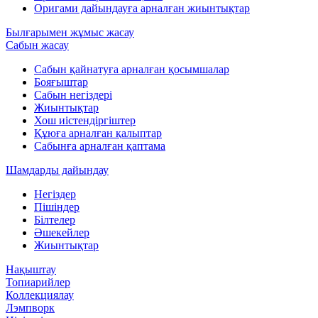
Оригами дайындауға арналған жиынтықтар
Былғарымен жұмыс жасау
Сабын жасау
Сабын қайнатуға арналған қосымшалар
Бояғыштар
Сабын негіздері
Жиынтықтар
Хош иістендіргіштер
Құюға арналған қалыптар
Сабынға арналған қаптама
Шамдарды дайындау
Негіздер
Пішіндер
Білтелер
Әшекейлер
Жиынтықтар
Нақыштау
Топиарийлер
Коллекциялау
Лэмпворк