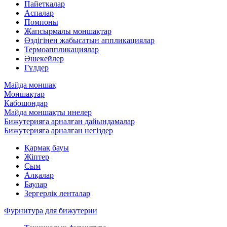
Пайеткалар
Аспалар
Помпоны
Жапсырмалы моншақтар
Өздігінен жабысатын аппликациялар
Термоаппликациялар
Әшекейлер
Гүлдер
Майда моншақ
Моншақтар
Кабошондар
Майда моншақты инелер
Бижутерияға арналған дайындамалар
Бижутерияға арналған негіздер
Қармақ бауы
Жіптер
Сым
Алқалар
Баулар
Зергерлік ленталар
Фурнитура для бижутерии