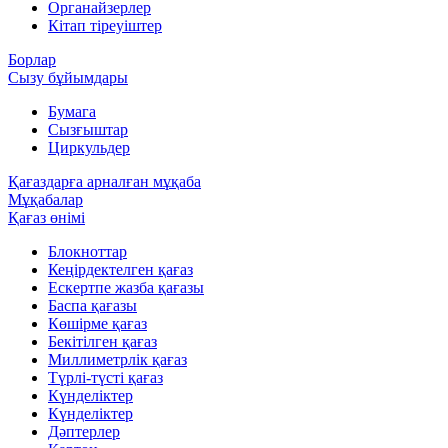
Органайзерлер
Кітап тіреуіштер
Борлар
Сызу бұйымдары
Бумага
Сызғыштар
Циркульдер
Қағаздарға арналған мұқаба
Мұқабалар
Қағаз өнімі
Блокноттар
Кеңірдектелген қағаз
Ескертпе жазба қағазы
Баспа қағазы
Көшірме қағаз
Бекітілген қағаз
Миллиметрлік қағаз
Түрлі-түсті қағаз
Күнделіктер
Күнделіктер
Дәптерлер