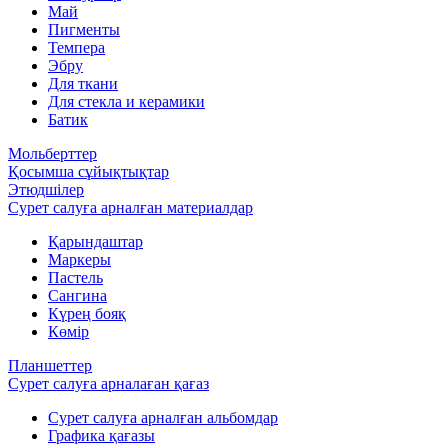
Май
Пигменты
Темпера
Эбру
Для ткани
Для стекла и керамики
Батик
Мольберттер
Қосымша сұйықтықтар
Этюдшілер
Сурет салуға арналған материалдар
Қарындаштар
Маркеры
Пастель
Сангина
Күрең бояқ
Көмір
Планшеттер
Сурет салуға арналаған қағаз
Сурет салуға арналған альбомдар
Графика қағазы