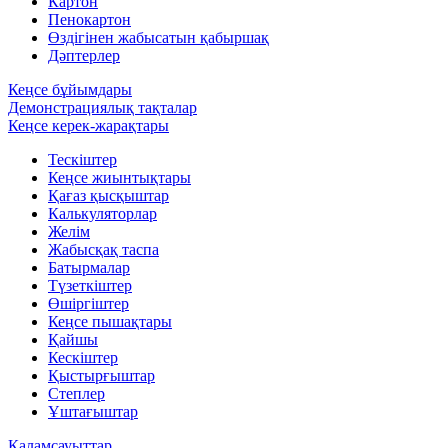
Картон
Пенокартон
Өздігінен жабысатын қабыршақ
Дәптерлер
Кеңсе бұйымдары
Демонстрациялық тақталар
Кеңсе керек-жарақтары
Тескіштер
Кеңсе жиынтықтары
Қағаз қысқыштар
Калькуляторлар
Желім
Жабысқақ таспа
Батырмалар
Түзеткіштер
Өшіргіштер
Кеңсе пышақтары
Қайшы
Кескіштер
Қыстырғыштар
Степлер
Ұштағыштар
Қаламсауыттар