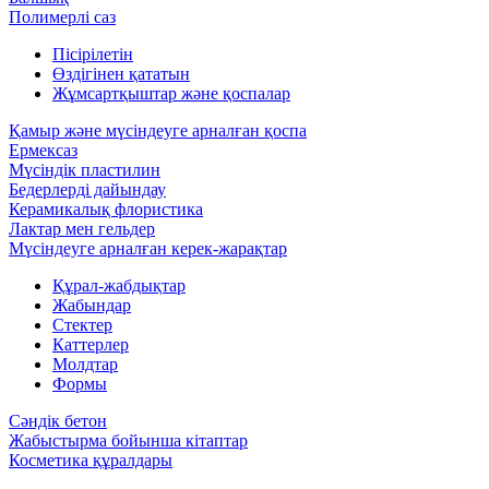
Полимерлі саз
Пісірілетін
Өздігінен қататын
Жұмсартқыштар және қоспалар
Қамыр және мүсіндеуге арналған қоспа
Ермексаз
Мүсіндік пластилин
Бедерлерді дайындау
Керамикалық флористика
Лактар мен гельдер
Мүсіндеуге арналған керек-жарақтар
Құрал-жабдықтар
Жабындар
Стектер
Каттерлер
Молдтар
Формы
Сәндік бетон
Жабыстырма бойынша кітаптар
Косметика құралдары