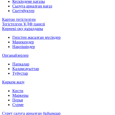
Кескіндеме қағазы
Сызуға арналған қағаз
Скетчбуктер
Картон тегістелген
Тегістелген ҰДФ панелі
Көрнекі оқу құралдары
Гипстен жасалған мүсіндер
Манекендер
Нақпішіндер
Органайзерлер
Папкалар
Қаламсауыттар
Тубустар
Көркем жазу
Кисти
Маркеры
Перья
Сүрме
Сурет салуға арналған бұйымдар