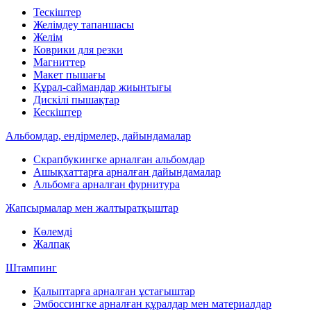
Тескіштер
Желімдеу тапаншасы
Желім
Коврики для резки
Магниттер
Макет пышағы
Құрал-саймандар жиынтығы
Дискілі пышақтар
Кескіштер
Альбомдар, ендірмелер, дайындамалар
Скрапбукингке арналған альбомдар
Ашықхаттарға арналған дайындамалар
Альбомға арналған фурнитура
Жапсырмалар мен жалтыратқыштар
Көлемді
Жалпақ
Штампинг
Қалыптарға арналған ұстағыштар
Эмбоссингке арналған құралдар мен материалдар