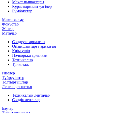
Макет пышақтары
Құрастырмалы үлгілер
Румбокстар
Макет жасау
Фокустар
Жіптер
Маталар
Сәндеуге арналған
Ойыншықтарға арналған
Киім үшін
Пэчворкқа арналған
Техникалық
Трикотаж
Инелер
Түйреуіштер
Толтырғыштар
Ленты для шитья
Техникалық ленталар
Сәндік ленталар
Баулар
Тігін техникасы