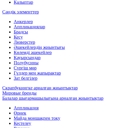
Қалыптар
Сәндік элементтер
Анкерлер
Аппликациялар
Брадсы
Кесу
Люверстер
Әшекейлердің жиынтығы
Көлемді әшекейлер
Қауырсындар
Полубусины
Сүргіш мөр
Гүлдер мен жапырақтар
Зат белгілер
Скрапбукингке арналған жиынтықтар
Мировые бренды
Балалар шығармашылығына арналған жиынтықтар
Аппликация
Өрнек
Майда моншақпен тоқу
Кестелеу