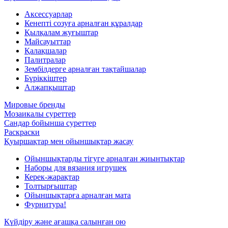
Аксессуарлар
Кенепті созуға арналған құралдар
Қылқалам жуғыштар
Майсауыттар
Қалақшалар
Палитралар
Зембілдерге арналған тақтайшалар
Бүріккіштер
Алжапқыштар
Мировые бренды
Мозаикалы суреттер
Сандар бойынша суреттер
Раскраски
Қуыршақтар мен ойыншықтар жасау
Ойыншықтарды тігуге арналған жиынтықтар
Наборы для вязания игрушек
Керек-жарақтар
Толтырғыштар
Ойыншықтарға арналған мата
Фурнитура!
Күйдіру және ағашқа салынған ою