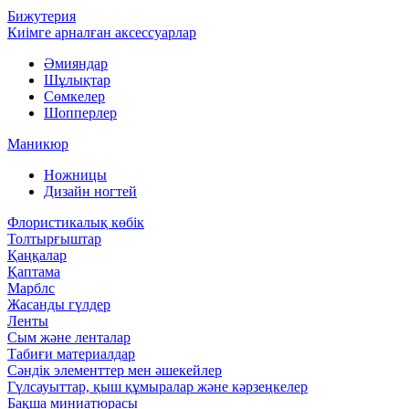
Бижутерия
Киімге арналған аксессуарлар
Әмияндар
Шұлықтар
Сөмкелер
Шопперлер
Маникюр
Ножницы
Дизайн ногтей
Флористикалық көбік
Толтырғыштар
Қаңқалар
Қаптама
Марблс
Жасанды гүлдер
Ленты
Сым және ленталар
Табиғи материалдар
Сәндік элементтер мен әшекейлер
Гүлсауыттар, қыш құмыралар және кәрзеңкелер
Бақша миниатюрасы