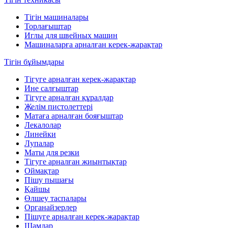
Тігін машиналары
Торлағыштар
Иглы для швейных машин
Машиналарға арналған керек-жарақтар
Тігін бұйымдары
Тігуге арналған керек-жарақтар
Ине салғыштар
Тігуге арналған құралдар
Желім пистолеттері
Матаға арналған бояғыштар
Лекалолар
Линейки
Лупалар
Маты для резки
Тігуге арналған жиынтықтар
Оймақтар
Пішу пышағы
Қайшы
Өлшеу таспалары
Органайзерлер
Пішуге арналған керек-жарақтар
Шамдар