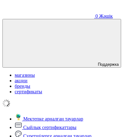
0
Жәшік
Поддержка
магазины
акции
бренды
сертификаты
Мектепке арналған тауарлар
Сыйлық сертификаттары
Суретшілерге арналған тауарлар