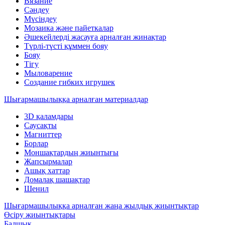
Вязание
Сәндеу
Мүсіндеу
Мозаика және пайеткалар
Әшекейлерді жасауға арналған жинақтар
Түрлі-түсті құммен бояу
Бояу
Тігу
Мыловарение
Создание гибких игрушек
Шығармашылыққа арналған материалдар
3D қаламдары
Саусақты
Магниттер
Борлар
Моншақтардың жиынтығы
Жапсырмалар
Ашық хаттар
Домалақ шашақтар
Шенил
Шығармашылыққа арналған жаңа жылдық жиынтықтар
Өсіру жиынтықтары
Балшық