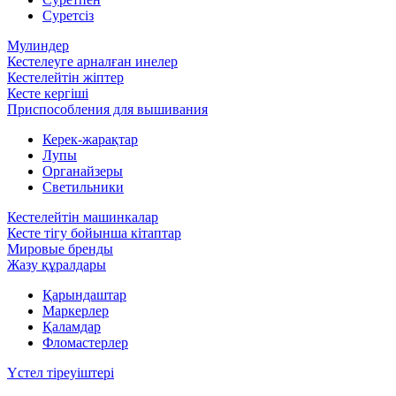
Суретсіз
Мулиндер
Кестелеуге арналған инелер
Кестелейтін жіптер
Кесте кергіші
Приспособления для вышивания
Керек-жарақтар
Лупы
Органайзеры
Светильники
Кестелейтін машинкалар
Кесте тігу бойынша кітаптар
Мировые бренды
Жазу құралдары
Қарындаштар
Маркерлер
Қаламдар
Фломастерлер
Үстел тіреуіштері