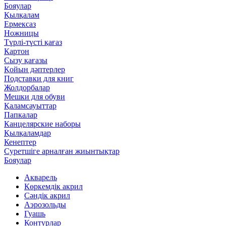
Бояулар
Қылқалам
Ермексаз
Ножницы
Түрлі-түсті қағаз
Картон
Сызу қағазы
Қойын дәптерлер
Подставки для книг
Жолдорбалар
Мешки для обуви
Қаламсауыттар
Папкалар
Канцелярские наборы
Қылқаламдар
Кенептер
Суретшіге арналған жиынтықтар
Бояулар
Акварель
Көркемдік акрил
Сәндік акрил
Аэрозольды
Гуашь
Контурлар