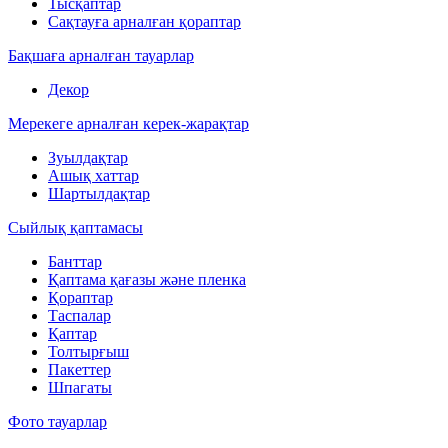
Тысқаптар
Сақтауға арналған қораптар
Бақшаға арналған тауарлар
Декор
Мерекеге арналған керек-жарақтар
Зуылдақтар
Ашық хаттар
Шартылдақтар
Сыйлық қаптамасы
Банттар
Қаптама қағазы және пленка
Қораптар
Таспалар
Қаптар
Толтырғыш
Пакеттер
Шпагаты
Фото тауарлар