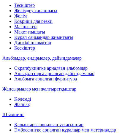
Тескіштер
Желімдеу тапаншасы
Желім
Коврики для резки
Магниттер
Макет пышағы
Құрал-саймандар жиынтығы
Дискілі пышақтар
Кескіштер
Альбомдар, ендірмелер, дайындамалар
Скрапбукингке арналған альбомдар
Ашықхаттарға арналған дайындамалар
Альбомға арналған фурнитура
Жапсырмалар мен жалтыратқыштар
Көлемді
Жалпақ
Штампинг
Қалыптарға арналған ұстағыштар
Эмбоссингке арналған құралдар мен материалдар