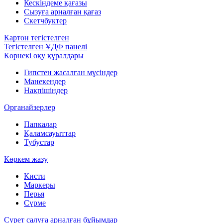
Кескіндеме қағазы
Сызуға арналған қағаз
Скетчбуктер
Картон тегістелген
Тегістелген ҰДФ панелі
Көрнекі оқу құралдары
Гипстен жасалған мүсіндер
Манекендер
Нақпішіндер
Органайзерлер
Папкалар
Қаламсауыттар
Тубустар
Көркем жазу
Кисти
Маркеры
Перья
Сүрме
Сурет салуға арналған бұйымдар