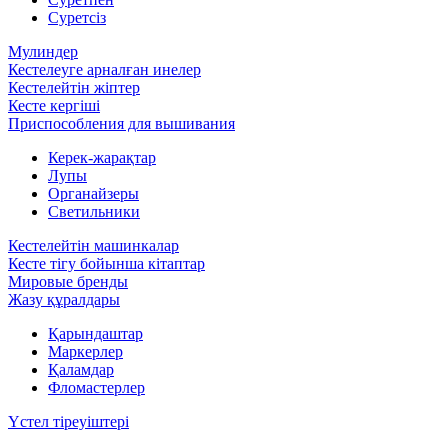
Суретсіз
Мулиндер
Кестелеуге арналған инелер
Кестелейтін жіптер
Кесте кергіші
Приспособления для вышивания
Керек-жарақтар
Лупы
Органайзеры
Светильники
Кестелейтін машинкалар
Кесте тігу бойынша кітаптар
Мировые бренды
Жазу құралдары
Қарындаштар
Маркерлер
Қаламдар
Фломастерлер
Үстел тіреуіштері