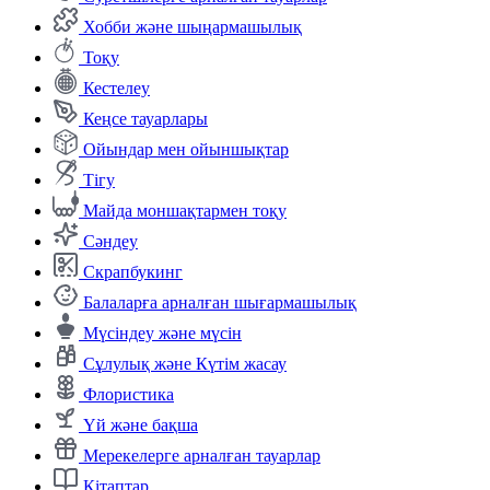
Хобби және шыңармашылық
Тоқу
Кестелеу
Кеңсе тауарлары
Ойындар мен ойыншықтар
Тігу
Майда моншақтармен тоқу
Сәндеу
Скрапбукинг
Балаларға арналған шығармашылық
Мүсіндеу және мүсін
Сұлулық және Күтім жасау
Флористика
Үй және бақша
Мерекелерге арналған тауарлар
Кітаптар