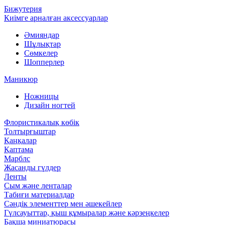
Бижутерия
Киімге арналған аксессуарлар
Әмияндар
Шұлықтар
Сөмкелер
Шопперлер
Маникюр
Ножницы
Дизайн ногтей
Флористикалық көбік
Толтырғыштар
Қаңқалар
Қаптама
Марблс
Жасанды гүлдер
Ленты
Сым және ленталар
Табиғи материалдар
Сәндік элементтер мен әшекейлер
Гүлсауыттар, қыш құмыралар және кәрзеңкелер
Бақша миниатюрасы