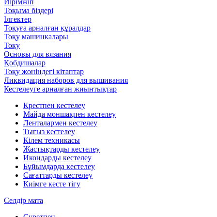
Иірімжіп
Тоқыма біздері
Ілгектер
Тоқуға арналған құралдар
Тоқу машинкалары
Тоқу
Основы для вязания
Қобдишалар
Тоқу жөніндегі кітаптар
Ликвидация наборов для вышивания
Кестелеуге арналған жиынтықтар
Крестпен кестелеу
Майда моншақпен кестелеу
Ленталармен кестелеу
Тығыз кестелеу
Кілем техникасы
Жастықтарды кестелеу
Икондарды кестелеу
Бұйымдарда кестелеу
Сағаттарды кестелеу
Киімге кесте тігу
Селдір мата
Суретпен