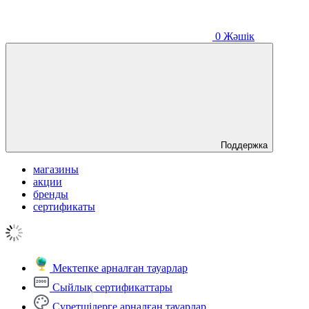
0
Жәшік
Поддержка
магазины
акции
бренды
сертификаты
Мектепке арналған тауарлар
Сыйлық сертификаттары
Суретшілерге арналған тауарлар