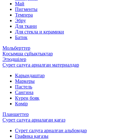
Май
Пигменты
Темпера
Эбру
Для ткани
Для стекла и керамики
Батик
Мольберттер
Қосымша сұйықтықтар
Этюдшілер
Сурет салуға арналған материалдар
Қарындаштар
Маркеры
Пастель
Сангина
Күрең бояқ
Көмір
Планшеттер
Сурет салуға арналаған қағаз
Сурет салуға арналған альбомдар
Графика қағазы