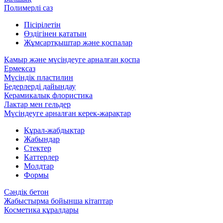
Полимерлі саз
Пісірілетін
Өздігінен қататын
Жұмсартқыштар және қоспалар
Қамыр және мүсіндеуге арналған қоспа
Ермексаз
Мүсіндік пластилин
Бедерлерді дайындау
Керамикалық флористика
Лактар мен гельдер
Мүсіндеуге арналған керек-жарақтар
Құрал-жабдықтар
Жабындар
Стектер
Каттерлер
Молдтар
Формы
Сәндік бетон
Жабыстырма бойынша кітаптар
Косметика құралдары