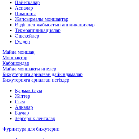
Пайеткалар
Аспалар
Помпоны
Жапсырмалы моншақтар
Өздігінен жабысатын аппликациялар
Термоаппликациялар
Әшекейлер
Гүлдер
Майда моншақ
Моншақтар
Кабошондар
Майда моншақты инелер
Бижутерияға арналған дайындамалар
Бижутерияға арналған негіздер
Қармақ бауы
Жіптер
Сым
Алқалар
Баулар
Зергерлік ленталар
Фурнитура для бижутерии