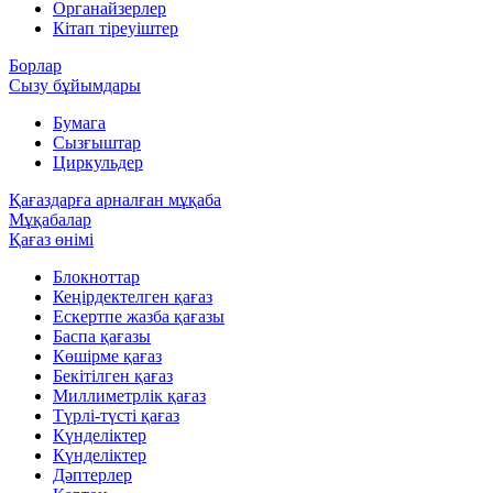
Органайзерлер
Кітап тіреуіштер
Борлар
Сызу бұйымдары
Бумага
Сызғыштар
Циркульдер
Қағаздарға арналған мұқаба
Мұқабалар
Қағаз өнімі
Блокноттар
Кеңірдектелген қағаз
Ескертпе жазба қағазы
Баспа қағазы
Көшірме қағаз
Бекітілген қағаз
Миллиметрлік қағаз
Түрлі-түсті қағаз
Күнделіктер
Күнделіктер
Дәптерлер