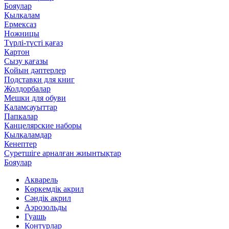
Бояулар
Қылқалам
Ермексаз
Ножницы
Түрлі-түсті қағаз
Картон
Сызу қағазы
Қойын дәптерлер
Подставки для книг
Жолдорбалар
Мешки для обуви
Қаламсауыттар
Папкалар
Канцелярские наборы
Қылқаламдар
Кенептер
Суретшіге арналған жиынтықтар
Бояулар
Акварель
Көркемдік акрил
Сәндік акрил
Аэрозольды
Гуашь
Контурлар