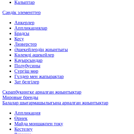
Қалыптар
Сәндік элементтер
Анкерлер
Аппликациялар
Брадсы
Кесу
Люверстер
Әшекейлердің жиынтығы
Көлемді әшекейлер
Қауырсындар
Полубусины
Сүргіш мөр
Гүлдер мен жапырақтар
Зат белгілер
Скрапбукингке арналған жиынтықтар
Мировые бренды
Балалар шығармашылығына арналған жиынтықтар
Аппликация
Өрнек
Майда моншақпен тоқу
Кестелеу