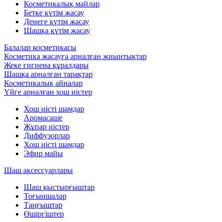
Косметикалық майлар
Бетке күтім жасау
Денеге күтім жасау
Шашқа күтім жасау
Балалар косметикасы
Косметика жасауға арналған жиынтықтар
Жеке гигиена құралдары
Шашқа арналған тарақтар
Косметикалық айналар
Үйге арналған хош иістер
Хош иісті шамдар
Аромасаше
Жұпар иістер
Диффузорлар
Хош иісті шамдар
Эфир майы
Шаш аксессуарлары
Шаш қыстырғыштар
Тоғыншалар
Таңғыштар
Өшіргіштер