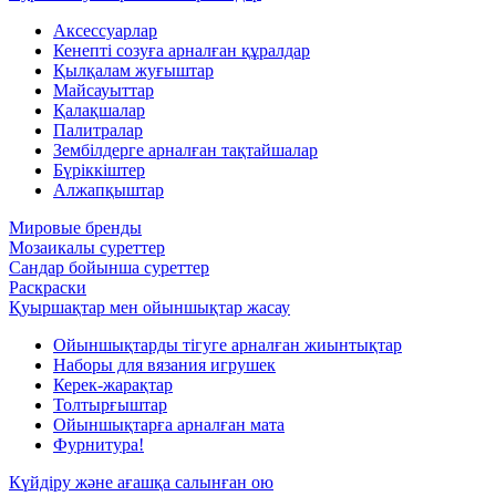
Аксессуарлар
Кенепті созуға арналған құралдар
Қылқалам жуғыштар
Майсауыттар
Қалақшалар
Палитралар
Зембілдерге арналған тақтайшалар
Бүріккіштер
Алжапқыштар
Мировые бренды
Мозаикалы суреттер
Сандар бойынша суреттер
Раскраски
Қуыршақтар мен ойыншықтар жасау
Ойыншықтарды тігуге арналған жиынтықтар
Наборы для вязания игрушек
Керек-жарақтар
Толтырғыштар
Ойыншықтарға арналған мата
Фурнитура!
Күйдіру және ағашқа салынған ою