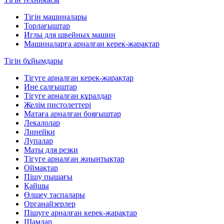
Тігін машиналары
Торлағыштар
Иглы для швейных машин
Машиналарға арналған керек-жарақтар
Тігін бұйымдары
Тігуге арналған керек-жарақтар
Ине салғыштар
Тігуге арналған құралдар
Желім пистолеттері
Матаға арналған бояғыштар
Лекалолар
Линейки
Лупалар
Маты для резки
Тігуге арналған жиынтықтар
Оймақтар
Пішу пышағы
Қайшы
Өлшеу таспалары
Органайзерлер
Пішуге арналған керек-жарақтар
Шамдар