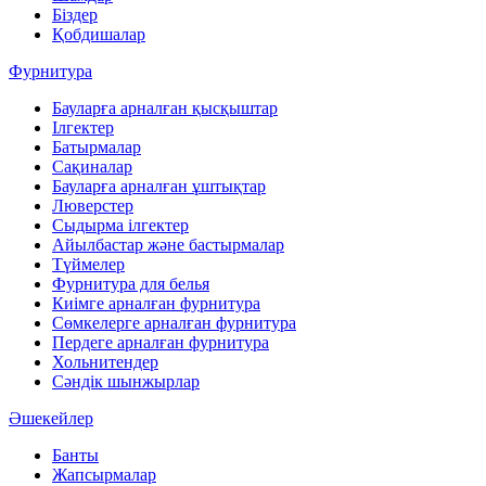
Біздер
Қобдишалар
Фурнитура
Бауларға арналған қысқыштар
Ілгектер
Батырмалар
Сақиналар
Бауларға арналған ұштықтар
Люверстер
Сыдырма ілгектер
Айылбастар және бастырмалар
Түймелер
Фурнитура для белья
Киімге арналған фурнитура
Сөмкелерге арналған фурнитура
Пердеге арналған фурнитура
Хольнитендер
Сәндік шынжырлар
Әшекейлер
Банты
Жапсырмалар