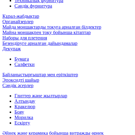
Техникалық фурнитура
Сәндік фурнитура
Құрал-жабдықтар
Органайзерлер
Майда моншақтарды тоқуға арналған білдектер
Майна моншақпен тоқу бойынша кітаптар
Наборы для плетения
Безендіруге арналған дайындамалар
Декупаж
Бумага
Салфетки
Байланыстырғыштар мен еріткіштер
Эпоксидті шайыр
Сәндік әсерлер
Глиттер және жылтырлар
Алтындау
Кракелюр
Бояу
Морилка
Ескірту
Әйнек және керамика бойынша витражды өрнек