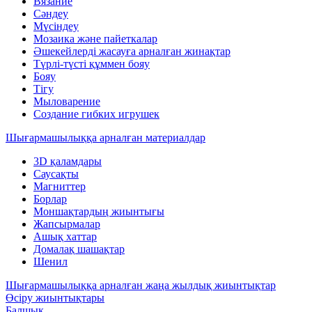
Вязание
Сәндеу
Мүсіндеу
Мозаика және пайеткалар
Әшекейлерді жасауға арналған жинақтар
Түрлі-түсті құммен бояу
Бояу
Тігу
Мыловарение
Создание гибких игрушек
Шығармашылыққа арналған материалдар
3D қаламдары
Саусақты
Магниттер
Борлар
Моншақтардың жиынтығы
Жапсырмалар
Ашық хаттар
Домалақ шашақтар
Шенил
Шығармашылыққа арналған жаңа жылдық жиынтықтар
Өсіру жиынтықтары
Балшық