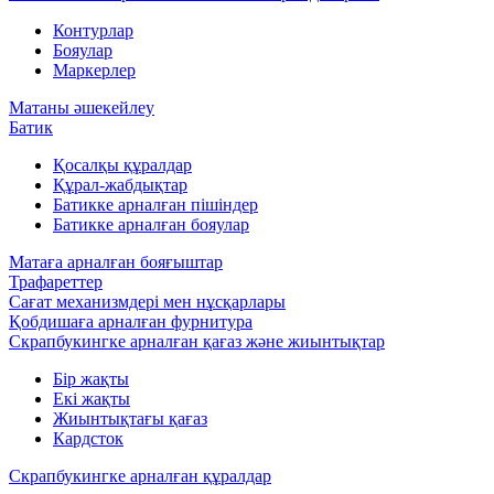
Контурлар
Бояулар
Маркерлер
Матаны әшекейлеу
Батик
Қосалқы құралдар
Құрал-жабдықтар
Батикке арналған пішіндер
Батикке арналған бояулар
Матаға арналған бояғыштар
Трафареттер
Сағат механизмдері мен нұсқарлары
Қобдишаға арналған фурнитура
Скрапбукингке арналған қағаз және жиынтықтар
Бір жақты
Екі жақты
Жиынтықтағы қағаз
Кардсток
Скрапбукингке арналған құралдар