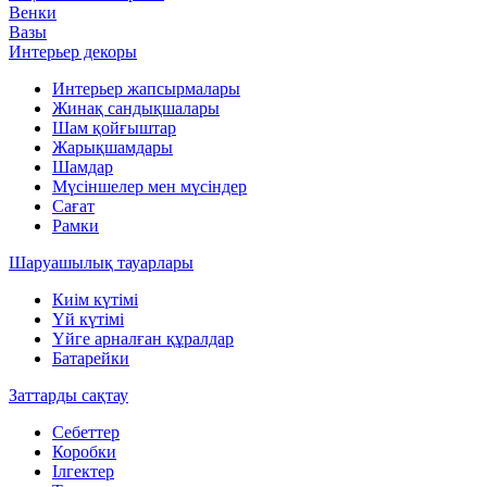
Венки
Вазы
Интерьер декоры
Интерьер жапсырмалары
Жинақ сандықшалары
Шам қойғыштар
Жарықшамдары
Шамдар
Мүсіншелер мен мүсіндер
Сағат
Рамки
Шаруашылық тауарлары
Киім күтімі
Үй күтімі
Үйге арналған құралдар
Батарейки
Заттарды сақтау
Себеттер
Коробки
Ілгектер