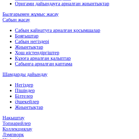
Оригами дайындауға арналған жиынтықтар
Былғарымен жұмыс жасау
Сабын жасау
Сабын қайнатуға арналған қосымшалар
Бояғыштар
Сабын негіздері
Жиынтықтар
Хош иістендіргіштер
Құюға арналған қалыптар
Сабынға арналған қаптама
Шамдарды дайындау
Негіздер
Пішіндер
Білтелер
Әшекейлер
Жиынтықтар
Нақыштау
Топиарийлер
Коллекциялау
Лэмпворк