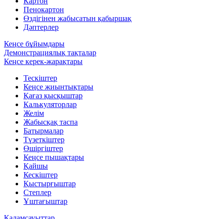
Картон
Пенокартон
Өздігінен жабысатын қабыршақ
Дәптерлер
Кеңсе бұйымдары
Демонстрациялық тақталар
Кеңсе керек-жарақтары
Тескіштер
Кеңсе жиынтықтары
Қағаз қысқыштар
Калькуляторлар
Желім
Жабысқақ таспа
Батырмалар
Түзеткіштер
Өшіргіштер
Кеңсе пышақтары
Қайшы
Кескіштер
Қыстырғыштар
Степлер
Ұштағыштар
Қаламсауыттар