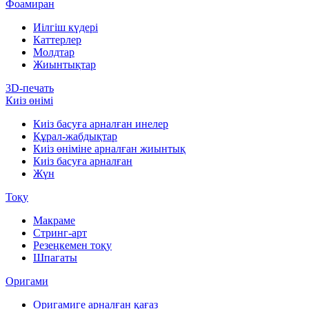
Фоамиран
Иілгіш күдері
Каттерлер
Молдтар
Жиынтықтар
3D-печать
Киіз өнімі
Киіз басуға арналған инелер
Құрал-жабдықтар
Киіз өніміне арналған жиынтық
Киіз басуға арналған
Жүн
Тоқу
Макраме
Стринг-арт
Резеңкемен тоқу
Шпагаты
Оригами
Оригамиге арналған қағаз