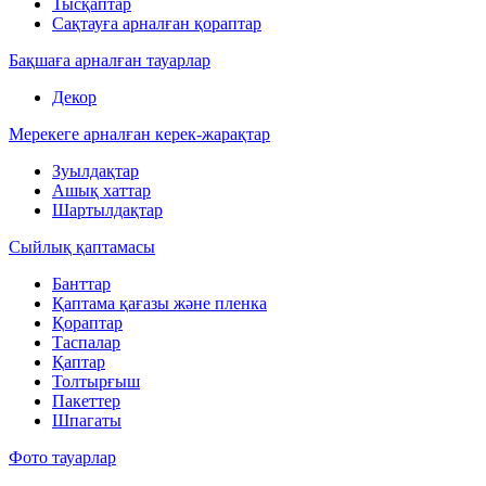
Тысқаптар
Сақтауға арналған қораптар
Бақшаға арналған тауарлар
Декор
Мерекеге арналған керек-жарақтар
Зуылдақтар
Ашық хаттар
Шартылдақтар
Сыйлық қаптамасы
Банттар
Қаптама қағазы және пленка
Қораптар
Таспалар
Қаптар
Толтырғыш
Пакеттер
Шпагаты
Фото тауарлар