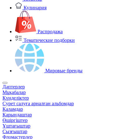
Кулинария
Распродажа
Тематические подборки
Мировые бренды
Дәптерлер
Мұқабалар
Күнделіктер
Сурет салуға арналған альбомдар
Қаламдар
Қарындаштар
Өшіргіштер
Ұштағыштар
Сызғыштар
Фломастерлер