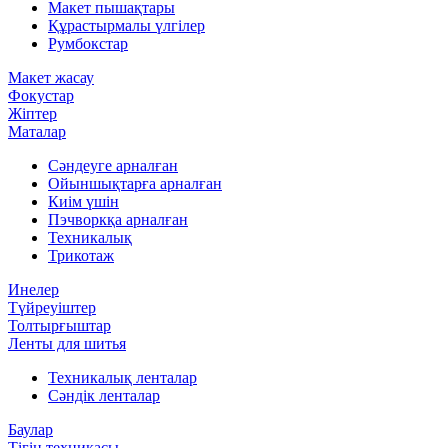
Макет пышақтары
Құрастырмалы үлгілер
Румбокстар
Макет жасау
Фокустар
Жіптер
Маталар
Сәндеуге арналған
Ойыншықтарға арналған
Киім үшін
Пэчворкқа арналған
Техникалық
Трикотаж
Инелер
Түйреуіштер
Толтырғыштар
Ленты для шитья
Техникалық ленталар
Сәндік ленталар
Баулар
Тігін техникасы