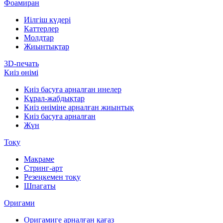
Фоамиран
Иілгіш күдері
Каттерлер
Молдтар
Жиынтықтар
3D-печать
Киіз өнімі
Киіз басуға арналған инелер
Құрал-жабдықтар
Киіз өніміне арналған жиынтық
Киіз басуға арналған
Жүн
Тоқу
Макраме
Стринг-арт
Резеңкемен тоқу
Шпагаты
Оригами
Оригамиге арналған қағаз