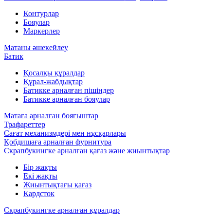
Контурлар
Бояулар
Маркерлер
Матаны әшекейлеу
Батик
Қосалқы құралдар
Құрал-жабдықтар
Батикке арналған пішіндер
Батикке арналған бояулар
Матаға арналған бояғыштар
Трафареттер
Сағат механизмдері мен нұсқарлары
Қобдишаға арналған фурнитура
Скрапбукингке арналған қағаз және жиынтықтар
Бір жақты
Екі жақты
Жиынтықтағы қағаз
Кардсток
Скрапбукингке арналған құралдар