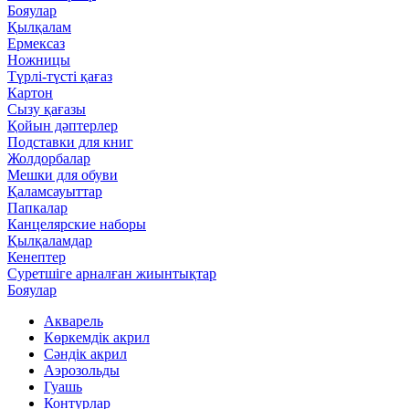
Бояулар
Қылқалам
Ермексаз
Ножницы
Түрлі-түсті қағаз
Картон
Сызу қағазы
Қойын дәптерлер
Подставки для книг
Жолдорбалар
Мешки для обуви
Қаламсауыттар
Папкалар
Канцелярские наборы
Қылқаламдар
Кенептер
Суретшіге арналған жиынтықтар
Бояулар
Акварель
Көркемдік акрил
Сәндік акрил
Аэрозольды
Гуашь
Контурлар