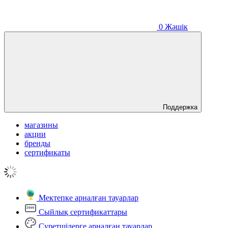
0
Жәшік
Поддержка
магазины
акции
бренды
сертификаты
Мектепке арналған тауарлар
Сыйлық сертификаттары
Суретшілерге арналған тауарлар