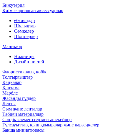
Бижутерия
Киімге арналған аксессуарлар
Әмияндар
Шұлықтар
Сөмкелер
Шопперлер
Маникюр
Ножницы
Дизайн ногтей
Флористикалық көбік
Толтырғыштар
Қаңқалар
Қаптама
Марблс
Жасанды гүлдер
Ленты
Сым және ленталар
Табиғи материалдар
Сәндік элементтер мен әшекейлер
Гүлсауыттар, қыш құмыралар және кәрзеңкелер
Бақша миниатюрасы