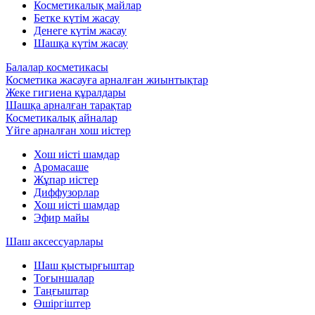
Косметикалық майлар
Бетке күтім жасау
Денеге күтім жасау
Шашқа күтім жасау
Балалар косметикасы
Косметика жасауға арналған жиынтықтар
Жеке гигиена құралдары
Шашқа арналған тарақтар
Косметикалық айналар
Үйге арналған хош иістер
Хош иісті шамдар
Аромасаше
Жұпар иістер
Диффузорлар
Хош иісті шамдар
Эфир майы
Шаш аксессуарлары
Шаш қыстырғыштар
Тоғыншалар
Таңғыштар
Өшіргіштер