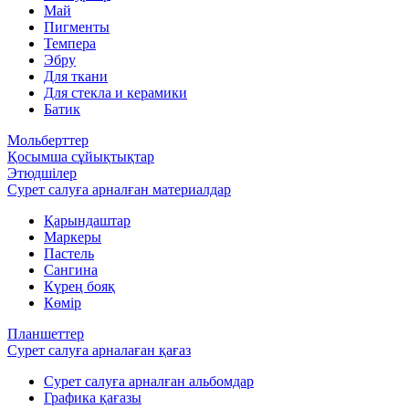
Май
Пигменты
Темпера
Эбру
Для ткани
Для стекла и керамики
Батик
Мольберттер
Қосымша сұйықтықтар
Этюдшілер
Сурет салуға арналған материалдар
Қарындаштар
Маркеры
Пастель
Сангина
Күрең бояқ
Көмір
Планшеттер
Сурет салуға арналаған қағаз
Сурет салуға арналған альбомдар
Графика қағазы