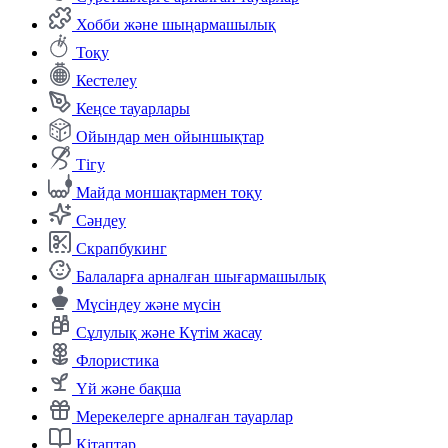
Хобби және шыңармашылық
Тоқу
Кестелеу
Кеңсе тауарлары
Ойындар мен ойыншықтар
Тігу
Майда моншақтармен тоқу
Сәндеу
Скрапбукинг
Балаларға арналған шығармашылық
Мүсіндеу және мүсін
Сұлулық және Күтім жасау
Флористика
Үй және бақша
Мерекелерге арналған тауарлар
Кітаптар