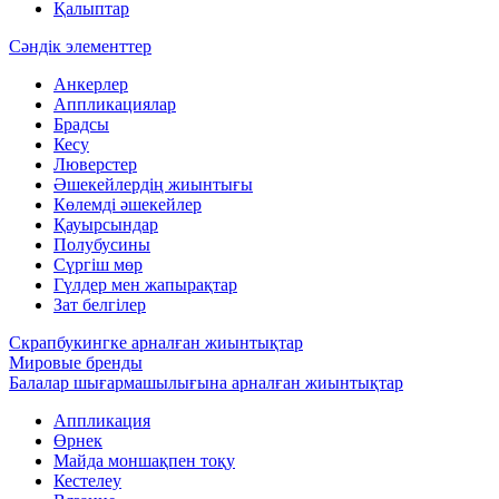
Қалыптар
Сәндік элементтер
Анкерлер
Аппликациялар
Брадсы
Кесу
Люверстер
Әшекейлердің жиынтығы
Көлемді әшекейлер
Қауырсындар
Полубусины
Сүргіш мөр
Гүлдер мен жапырақтар
Зат белгілер
Скрапбукингке арналған жиынтықтар
Мировые бренды
Балалар шығармашылығына арналған жиынтықтар
Аппликация
Өрнек
Майда моншақпен тоқу
Кестелеу