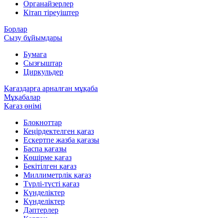
Органайзерлер
Кітап тіреуіштер
Борлар
Сызу бұйымдары
Бумага
Сызғыштар
Циркульдер
Қағаздарға арналған мұқаба
Мұқабалар
Қағаз өнімі
Блокноттар
Кеңірдектелген қағаз
Ескертпе жазба қағазы
Баспа қағазы
Көшірме қағаз
Бекітілген қағаз
Миллиметрлік қағаз
Түрлі-түсті қағаз
Күнделіктер
Күнделіктер
Дәптерлер