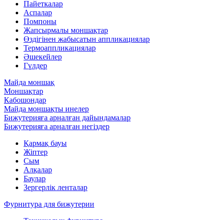
Пайеткалар
Аспалар
Помпоны
Жапсырмалы моншақтар
Өздігінен жабысатын аппликациялар
Термоаппликациялар
Әшекейлер
Гүлдер
Майда моншақ
Моншақтар
Кабошондар
Майда моншақты инелер
Бижутерияға арналған дайындамалар
Бижутерияға арналған негіздер
Қармақ бауы
Жіптер
Сым
Алқалар
Баулар
Зергерлік ленталар
Фурнитура для бижутерии