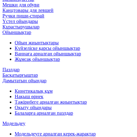
Мешки для обуви
Канцтовары для левшей
Ручки пиши-стирай
Үстел ойындары
Құрастырушылар
Ойыншықтар
Ойын жиынтықтары
Күйзеліске қарсы ойыншықтар
Ваннаға арналған ойыншықтар
Жұмсақ ойыншықтар
Пазлдар
Басқатырғыштар
Дамытатын ойындар
Кинетикалық құм
Нақыш өрнек
Тәжірибеге арналған жиынтықтар
Оқыту ойындары
Балаларға арналған пазлдар
Модельдеу
Модельдеуге арналған керек-жарақтар