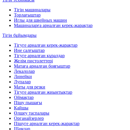
Тігін машиналары
Торлағыштар
Иглы для швейных машин
Машиналарға арналған керек-жарақтар
Тігін бұйымдары
Тігуге арналған керек-жарақтар
Ине салғыштар
Тігуге арналған құралдар
Желім пистолеттері
Матаға арналған бояғыштар
Лекалолар
Линейки
Лупалар
Маты для резки
Тігуге арналған жиынтықтар
Оймақтар
Пішу пышағы
Қайшы
Өлшеу таспалары
Органайзерлер
Пішуге арналған керек-жарақтар
Шамдар