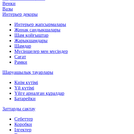
Венки
Вазы
Интерьер декоры
Интерьер жапсырмалары
Жинақ сандықшалары
Шам қойғыштар
Жарықшамдары
Шамдар
Мүсіншелер мен мүсіндер
Сағат
Рамки
Шаруашылық тауарлары
Киім күтімі
Үй күтімі
Үйге арналған құралдар
Батарейки
Заттарды сақтау
Себеттер
Коробки
Ілгектер