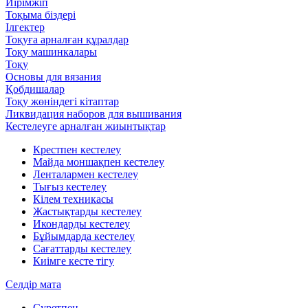
Иірімжіп
Тоқыма біздері
Ілгектер
Тоқуға арналған құралдар
Тоқу машинкалары
Тоқу
Основы для вязания
Қобдишалар
Тоқу жөніндегі кітаптар
Ликвидация наборов для вышивания
Кестелеуге арналған жиынтықтар
Крестпен кестелеу
Майда моншақпен кестелеу
Ленталармен кестелеу
Тығыз кестелеу
Кілем техникасы
Жастықтарды кестелеу
Икондарды кестелеу
Бұйымдарда кестелеу
Сағаттарды кестелеу
Киімге кесте тігу
Селдір мата
Суретпен