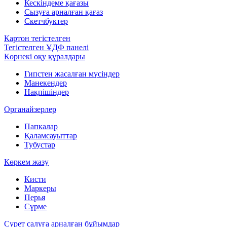
Кескіндеме қағазы
Сызуға арналған қағаз
Скетчбуктер
Картон тегістелген
Тегістелген ҰДФ панелі
Көрнекі оқу құралдары
Гипстен жасалған мүсіндер
Манекендер
Нақпішіндер
Органайзерлер
Папкалар
Қаламсауыттар
Тубустар
Көркем жазу
Кисти
Маркеры
Перья
Сүрме
Сурет салуға арналған бұйымдар