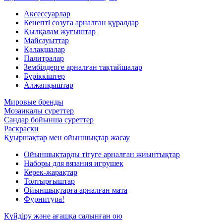
Аксессуарлар
Кенепті созуға арналған құралдар
Қылқалам жуғыштар
Майсауыттар
Қалақшалар
Палитралар
Зембілдерге арналған тақтайшалар
Бүріккіштер
Алжапқыштар
Мировые бренды
Мозаикалы суреттер
Сандар бойынша суреттер
Раскраски
Қуыршақтар мен ойыншықтар жасау
Ойыншықтарды тігуге арналған жиынтықтар
Наборы для вязания игрушек
Керек-жарақтар
Толтырғыштар
Ойыншықтарға арналған мата
Фурнитура!
Күйдіру және ағашқа салынған ою