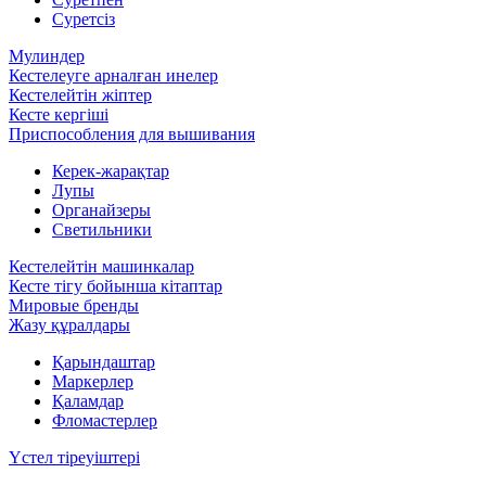
Суретсіз
Мулиндер
Кестелеуге арналған инелер
Кестелейтін жіптер
Кесте кергіші
Приспособления для вышивания
Керек-жарақтар
Лупы
Органайзеры
Светильники
Кестелейтін машинкалар
Кесте тігу бойынша кітаптар
Мировые бренды
Жазу құралдары
Қарындаштар
Маркерлер
Қаламдар
Фломастерлер
Үстел тіреуіштері