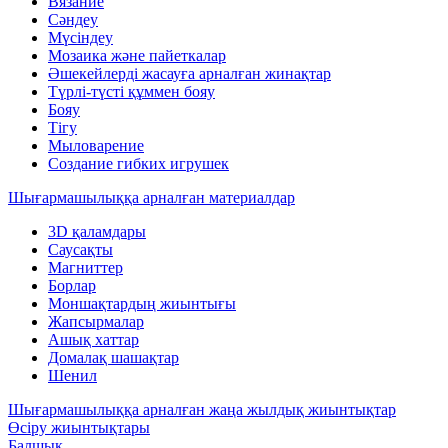
Вязание
Сәндеу
Мүсіндеу
Мозаика және пайеткалар
Әшекейлерді жасауға арналған жинақтар
Түрлі-түсті құммен бояу
Бояу
Тігу
Мыловарение
Создание гибких игрушек
Шығармашылыққа арналған материалдар
3D қаламдары
Саусақты
Магниттер
Борлар
Моншақтардың жиынтығы
Жапсырмалар
Ашық хаттар
Домалақ шашақтар
Шенил
Шығармашылыққа арналған жаңа жылдық жиынтықтар
Өсіру жиынтықтары
Балшық