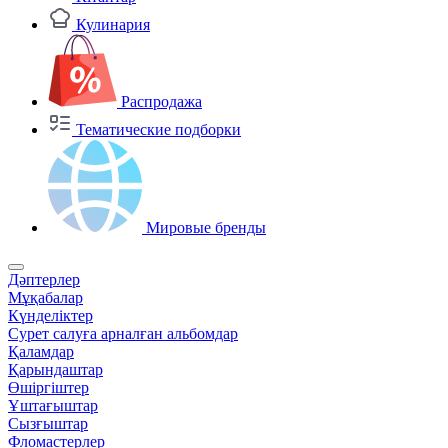
Кулинария
Распродажа
Тематические подборки
Мировые бренды
Дәптерлер
Мұқабалар
Күнделіктер
Сурет салуға арналған альбомдар
Қаламдар
Қарындаштар
Өшіргіштер
Ұштағыштар
Сызғыштар
Фломастерлер