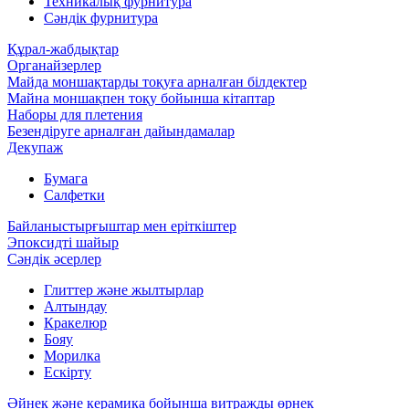
Техникалық фурнитура
Сәндік фурнитура
Құрал-жабдықтар
Органайзерлер
Майда моншақтарды тоқуға арналған білдектер
Майна моншақпен тоқу бойынша кітаптар
Наборы для плетения
Безендіруге арналған дайындамалар
Декупаж
Бумага
Салфетки
Байланыстырғыштар мен еріткіштер
Эпоксидті шайыр
Сәндік әсерлер
Глиттер және жылтырлар
Алтындау
Кракелюр
Бояу
Морилка
Ескірту
Әйнек және керамика бойынша витражды өрнек