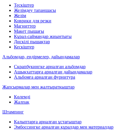
Тескіштер
Желімдеу тапаншасы
Желім
Коврики для резки
Магниттер
Макет пышағы
Құрал-саймандар жиынтығы
Дискілі пышақтар
Кескіштер
Альбомдар, ендірмелер, дайындамалар
Скрапбукингке арналған альбомдар
Ашықхаттарға арналған дайындамалар
Альбомға арналған фурнитура
Жапсырмалар мен жалтыратқыштар
Көлемді
Жалпақ
Штампинг
Қалыптарға арналған ұстағыштар
Эмбоссингке арналған құралдар мен материалдар