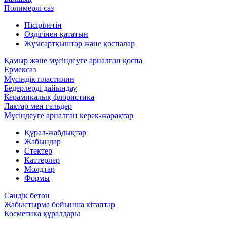
Полимерлі саз
Пісірілетін
Өздігінен қататын
Жұмсартқыштар және қоспалар
Қамыр және мүсіндеуге арналған қоспа
Ермексаз
Мүсіндік пластилин
Бедерлерді дайындау
Керамикалық флористика
Лактар мен гельдер
Мүсіндеуге арналған керек-жарақтар
Құрал-жабдықтар
Жабындар
Стектер
Каттерлер
Молдтар
Формы
Сәндік бетон
Жабыстырма бойынша кітаптар
Косметика құралдары