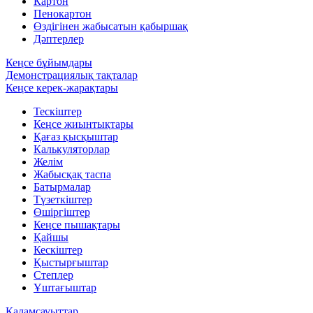
Картон
Пенокартон
Өздігінен жабысатын қабыршақ
Дәптерлер
Кеңсе бұйымдары
Демонстрациялық тақталар
Кеңсе керек-жарақтары
Тескіштер
Кеңсе жиынтықтары
Қағаз қысқыштар
Калькуляторлар
Желім
Жабысқақ таспа
Батырмалар
Түзеткіштер
Өшіргіштер
Кеңсе пышақтары
Қайшы
Кескіштер
Қыстырғыштар
Степлер
Ұштағыштар
Қаламсауыттар