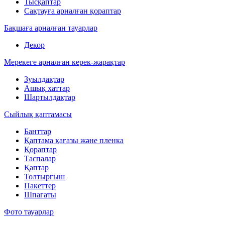
Тысқаптар
Сақтауға арналған қораптар
Бақшаға арналған тауарлар
Декор
Мерекеге арналған керек-жарақтар
Зуылдақтар
Ашық хаттар
Шартылдақтар
Сыйлық қаптамасы
Банттар
Қаптама қағазы және пленка
Қораптар
Таспалар
Қаптар
Толтырғыш
Пакеттер
Шпагаты
Фото тауарлар