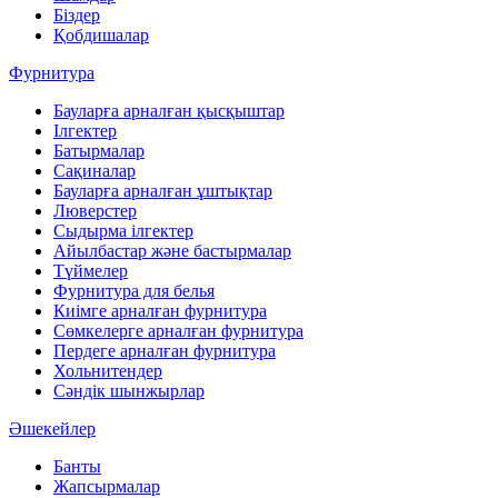
Біздер
Қобдишалар
Фурнитура
Бауларға арналған қысқыштар
Ілгектер
Батырмалар
Сақиналар
Бауларға арналған ұштықтар
Люверстер
Сыдырма ілгектер
Айылбастар және бастырмалар
Түймелер
Фурнитура для белья
Киімге арналған фурнитура
Сөмкелерге арналған фурнитура
Пердеге арналған фурнитура
Хольнитендер
Сәндік шынжырлар
Әшекейлер
Банты
Жапсырмалар