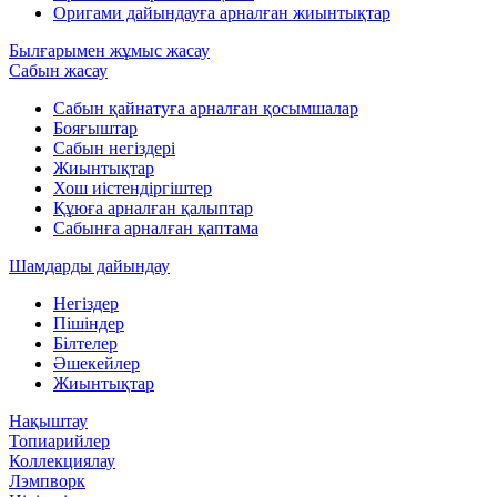
Оригами дайындауға арналған жиынтықтар
Былғарымен жұмыс жасау
Сабын жасау
Сабын қайнатуға арналған қосымшалар
Бояғыштар
Сабын негіздері
Жиынтықтар
Хош иістендіргіштер
Құюға арналған қалыптар
Сабынға арналған қаптама
Шамдарды дайындау
Негіздер
Пішіндер
Білтелер
Әшекейлер
Жиынтықтар
Нақыштау
Топиарийлер
Коллекциялау
Лэмпворк