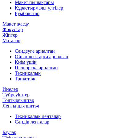
Макет пышақтары
Құрастырмалы үлгілер
Румбокстар
Макет жасау
Фокустар
Жіптер
Маталар
Сәндеуге арналған
Ойыншықтарға арналған
Киім үшін
Пэчворкқа арналған
Техникалық
Трикотаж
Инелер
Түйреуіштер
Толтырғыштар
Ленты для шитья
Техникалық ленталар
Сәндік ленталар
Баулар
Тігін техникасы