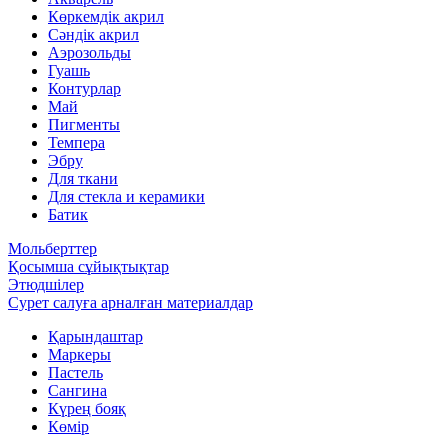
Көркемдік акрил
Сәндік акрил
Аэрозольды
Гуашь
Контурлар
Май
Пигменты
Темпера
Эбру
Для ткани
Для стекла и керамики
Батик
Мольберттер
Қосымша сұйықтықтар
Этюдшілер
Сурет салуға арналған материалдар
Қарындаштар
Маркеры
Пастель
Сангина
Күрең бояқ
Көмір