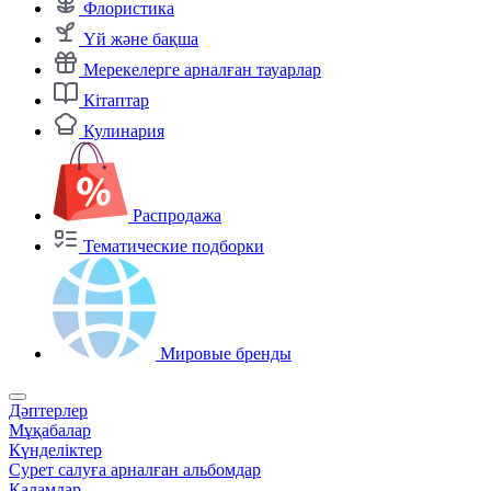
Флористика
Үй және бақша
Мерекелерге арналған тауарлар
Кітаптар
Кулинария
Распродажа
Тематические подборки
Мировые бренды
Дәптерлер
Мұқабалар
Күнделіктер
Сурет салуға арналған альбомдар
Қаламдар