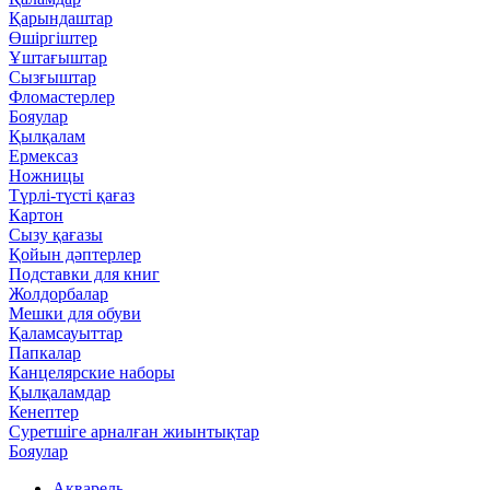
Қарындаштар
Өшіргіштер
Ұштағыштар
Сызғыштар
Фломастерлер
Бояулар
Қылқалам
Ермексаз
Ножницы
Түрлі-түсті қағаз
Картон
Сызу қағазы
Қойын дәптерлер
Подставки для книг
Жолдорбалар
Мешки для обуви
Қаламсауыттар
Папкалар
Канцелярские наборы
Қылқаламдар
Кенептер
Суретшіге арналған жиынтықтар
Бояулар
Акварель