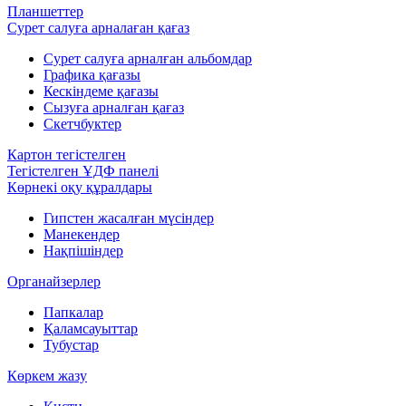
Планшеттер
Сурет салуға арналаған қағаз
Сурет салуға арналған альбомдар
Графика қағазы
Кескіндеме қағазы
Сызуға арналған қағаз
Скетчбуктер
Картон тегістелген
Тегістелген ҰДФ панелі
Көрнекі оқу құралдары
Гипстен жасалған мүсіндер
Манекендер
Нақпішіндер
Органайзерлер
Папкалар
Қаламсауыттар
Тубустар
Көркем жазу