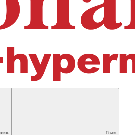
осить
Поиск