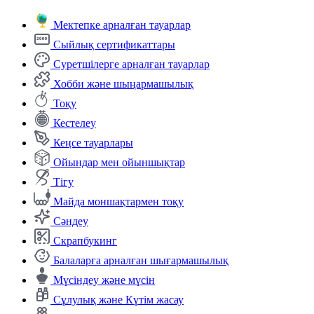
Мектепке арналған тауарлар
Сыйлық сертификаттары
Суретшілерге арналған тауарлар
Хобби және шыңармашылық
Тоқу
Кестелеу
Кеңсе тауарлары
Ойындар мен ойыншықтар
Тігу
Майда моншақтармен тоқу
Сәндеу
Скрапбукинг
Балаларға арналған шығармашылық
Мүсіндеу және мүсін
Сұлулық және Күтім жасау