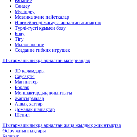
Вязание
Сәндеу
Мүсіндеу
Мозаика және пайеткалар
Әшекейлерді жасауға арналған жинақтар
Түрлі-түсті құммен бояу
Бояу
Тігу
Мыловарение
Создание гибких игрушек
Шығармашылыққа арналған материалдар
3D қаламдары
Саусақты
Магниттер
Борлар
Моншақтардың жиынтығы
Жапсырмалар
Ашық хаттар
Домалақ шашақтар
Шенил
Шығармашылыққа арналған жаңа жылдық жиынтықтар
Өсіру жиынтықтары
Балшық