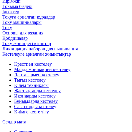
Иірімжіп
Тоқыма біздері
Ілгектер
Тоқуға арналған құралдар
Тоқу машинкалары
Тоқу
Основы для вязания
Қобдишалар
Тоқу жөніндегі кітаптар
Ликвидация наборов для вышивания
Кестелеуге арналған жиынтықтар
Крестпен кестелеу
Майда моншақпен кестелеу
Ленталармен кестелеу
Тығыз кестелеу
Кілем техникасы
Жастықтарды кестелеу
Икондарды кестелеу
Бұйымдарда кестелеу
Сағаттарды кестелеу
Киімге кесте тігу
Селдір мата
Суретпен