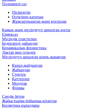
Полимерлі саз
Пісірілетін
Өздігінен қататын
Жұмсартқыштар және қоспалар
Қамыр және мүсіндеуге арналған қоспа
Ермексаз
Мүсіндік пластилин
Бедерлерді дайындау
Керамикалық флористика
Лактар мен гельдер
Мүсіндеуге арналған керек-жарақтар
Құрал-жабдықтар
Жабындар
Стектер
Каттерлер
Молдтар
Формы
Сәндік бетон
Жабыстырма бойынша кітаптар
Косметика құралдары