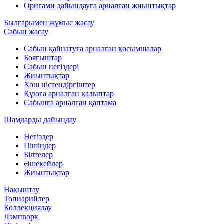
Оригами дайындауға арналған жиынтықтар
Былғарымен жұмыс жасау
Сабын жасау
Сабын қайнатуға арналған қосымшалар
Бояғыштар
Сабын негіздері
Жиынтықтар
Хош иістендіргіштер
Құюға арналған қалыптар
Сабынға арналған қаптама
Шамдарды дайындау
Негіздер
Пішіндер
Білтелер
Әшекейлер
Жиынтықтар
Нақыштау
Топиарийлер
Коллекциялау
Лэмпворк