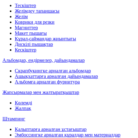
Тескіштер
Желімдеу тапаншасы
Желім
Коврики для резки
Магниттер
Макет пышағы
Құрал-саймандар жиынтығы
Дискілі пышақтар
Кескіштер
Альбомдар, ендірмелер, дайындамалар
Скрапбукингке арналған альбомдар
Ашықхаттарға арналған дайындамалар
Альбомға арналған фурнитура
Жапсырмалар мен жалтыратқыштар
Көлемді
Жалпақ
Штампинг
Қалыптарға арналған ұстағыштар
Эмбоссингке арналған құралдар мен материалдар