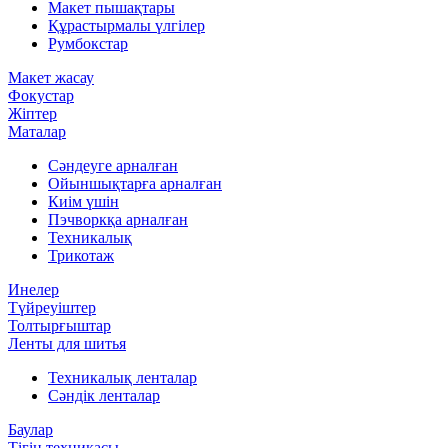
Макет пышақтары
Құрастырмалы үлгілер
Румбокстар
Макет жасау
Фокустар
Жіптер
Маталар
Сәндеуге арналған
Ойыншықтарға арналған
Киім үшін
Пэчворкқа арналған
Техникалық
Трикотаж
Инелер
Түйреуіштер
Толтырғыштар
Ленты для шитья
Техникалық ленталар
Сәндік ленталар
Баулар
Тігін техникасы