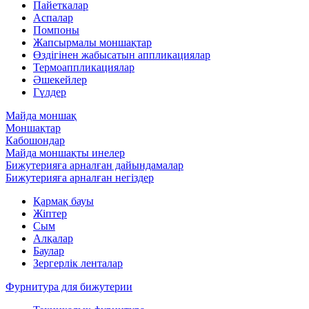
Пайеткалар
Аспалар
Помпоны
Жапсырмалы моншақтар
Өздігінен жабысатын аппликациялар
Термоаппликациялар
Әшекейлер
Гүлдер
Майда моншақ
Моншақтар
Кабошондар
Майда моншақты инелер
Бижутерияға арналған дайындамалар
Бижутерияға арналған негіздер
Қармақ бауы
Жіптер
Сым
Алқалар
Баулар
Зергерлік ленталар
Фурнитура для бижутерии