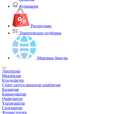
Кулинария
Распродажа
Тематические подборки
Мировые бренды
Дәптерлер
Мұқабалар
Күнделіктер
Сурет салуға арналған альбомдар
Қаламдар
Қарындаштар
Өшіргіштер
Ұштағыштар
Сызғыштар
Фломастерлер