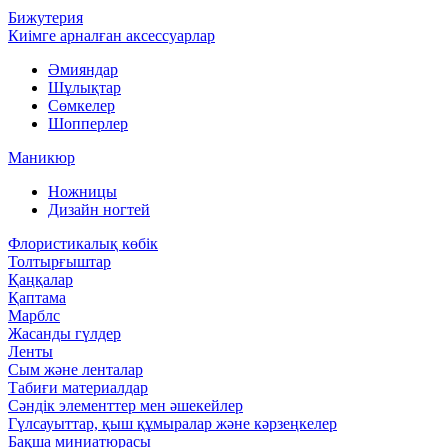
Бижутерия
Киімге арналған аксессуарлар
Әмияндар
Шұлықтар
Сөмкелер
Шопперлер
Маникюр
Ножницы
Дизайн ногтей
Флористикалық көбік
Толтырғыштар
Қаңқалар
Қаптама
Марблс
Жасанды гүлдер
Ленты
Сым және ленталар
Табиғи материалдар
Сәндік элементтер мен әшекейлер
Гүлсауыттар, қыш құмыралар және кәрзеңкелер
Бақша миниатюрасы