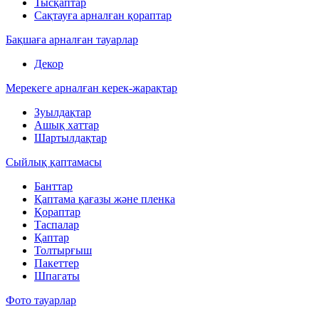
Тысқаптар
Сақтауға арналған қораптар
Бақшаға арналған тауарлар
Декор
Мерекеге арналған керек-жарақтар
Зуылдақтар
Ашық хаттар
Шартылдақтар
Сыйлық қаптамасы
Банттар
Қаптама қағазы және пленка
Қораптар
Таспалар
Қаптар
Толтырғыш
Пакеттер
Шпагаты
Фото тауарлар