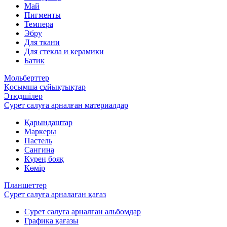
Май
Пигменты
Темпера
Эбру
Для ткани
Для стекла и керамики
Батик
Мольберттер
Қосымша сұйықтықтар
Этюдшілер
Сурет салуға арналған материалдар
Қарындаштар
Маркеры
Пастель
Сангина
Күрең бояқ
Көмір
Планшеттер
Сурет салуға арналаған қағаз
Сурет салуға арналған альбомдар
Графика қағазы