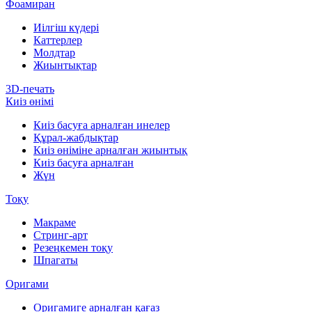
Фоамиран
Иілгіш күдері
Каттерлер
Молдтар
Жиынтықтар
3D-печать
Киіз өнімі
Киіз басуға арналған инелер
Құрал-жабдықтар
Киіз өніміне арналған жиынтық
Киіз басуға арналған
Жүн
Тоқу
Макраме
Стринг-арт
Резеңкемен тоқу
Шпагаты
Оригами
Оригамиге арналған қағаз