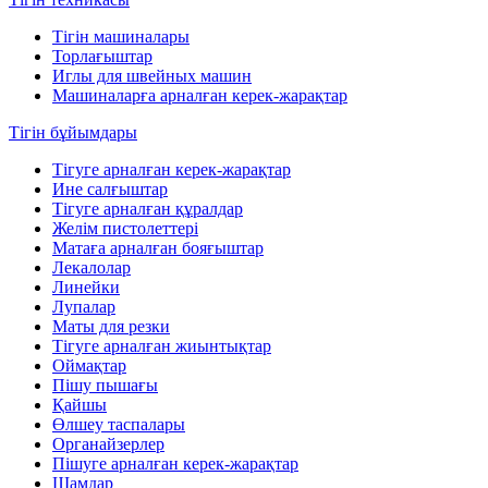
Тігін машиналары
Торлағыштар
Иглы для швейных машин
Машиналарға арналған керек-жарақтар
Тігін бұйымдары
Тігуге арналған керек-жарақтар
Ине салғыштар
Тігуге арналған құралдар
Желім пистолеттері
Матаға арналған бояғыштар
Лекалолар
Линейки
Лупалар
Маты для резки
Тігуге арналған жиынтықтар
Оймақтар
Пішу пышағы
Қайшы
Өлшеу таспалары
Органайзерлер
Пішуге арналған керек-жарақтар
Шамдар