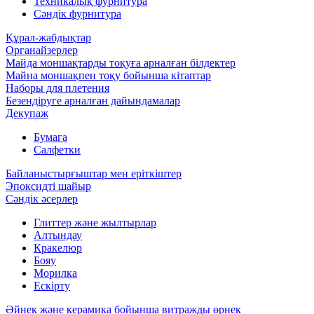
Техникалық фурнитура
Сәндік фурнитура
Құрал-жабдықтар
Органайзерлер
Майда моншақтарды тоқуға арналған білдектер
Майна моншақпен тоқу бойынша кітаптар
Наборы для плетения
Безендіруге арналған дайындамалар
Декупаж
Бумага
Салфетки
Байланыстырғыштар мен еріткіштер
Эпоксидті шайыр
Сәндік әсерлер
Глиттер және жылтырлар
Алтындау
Кракелюр
Бояу
Морилка
Ескірту
Әйнек және керамика бойынша витражды өрнек