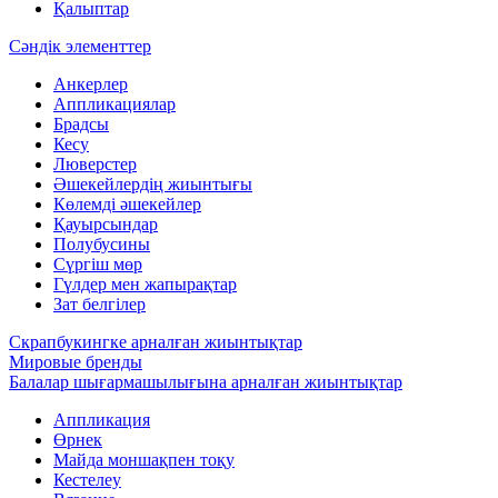
Қалыптар
Сәндік элементтер
Анкерлер
Аппликациялар
Брадсы
Кесу
Люверстер
Әшекейлердің жиынтығы
Көлемді әшекейлер
Қауырсындар
Полубусины
Сүргіш мөр
Гүлдер мен жапырақтар
Зат белгілер
Скрапбукингке арналған жиынтықтар
Мировые бренды
Балалар шығармашылығына арналған жиынтықтар
Аппликация
Өрнек
Майда моншақпен тоқу
Кестелеу