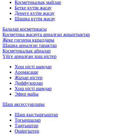
Косметикалық майлар
Бетке күтім жасау
Денеге күтім жасау
Шашқа күтім жасау
Балалар косметикасы
Косметика жасауға арналған жиынтықтар
Жеке гигиена құралдары
Шашқа арналған тарақтар
Косметикалық айналар
Үйге арналған хош иістер
Хош иісті шамдар
Аромасаше
Жұпар иістер
Диффузорлар
Хош иісті шамдар
Эфир майы
Шаш аксессуарлары
Шаш қыстырғыштар
Тоғыншалар
Таңғыштар
Өшіргіштер