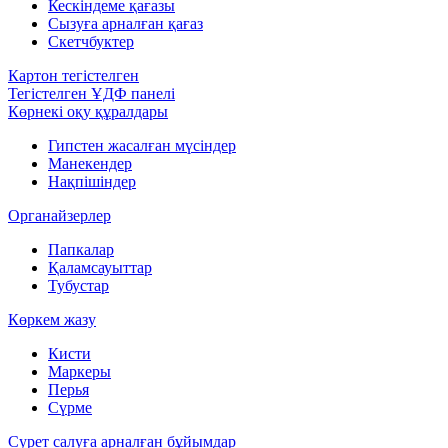
Кескіндеме қағазы
Сызуға арналған қағаз
Скетчбуктер
Картон тегістелген
Тегістелген ҰДФ панелі
Көрнекі оқу құралдары
Гипстен жасалған мүсіндер
Манекендер
Нақпішіндер
Органайзерлер
Папкалар
Қаламсауыттар
Тубустар
Көркем жазу
Кисти
Маркеры
Перья
Сүрме
Сурет салуға арналған бұйымдар