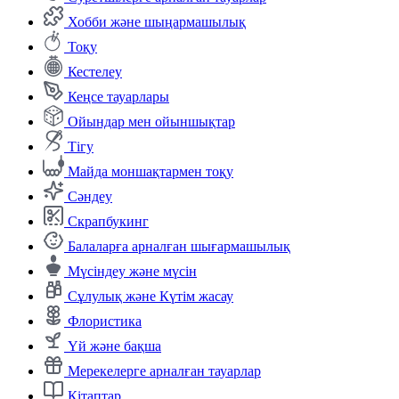
Хобби және шыңармашылық
Тоқу
Кестелеу
Кеңсе тауарлары
Ойындар мен ойыншықтар
Тігу
Майда моншақтармен тоқу
Сәндеу
Скрапбукинг
Балаларға арналған шығармашылық
Мүсіндеу және мүсін
Сұлулық және Күтім жасау
Флористика
Үй және бақша
Мерекелерге арналған тауарлар
Кітаптар