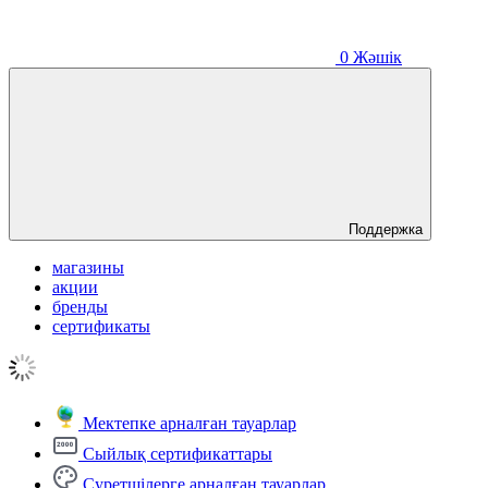
0
Жәшік
Поддержка
магазины
акции
бренды
сертификаты
Мектепке арналған тауарлар
Сыйлық сертификаттары
Суретшілерге арналған тауарлар