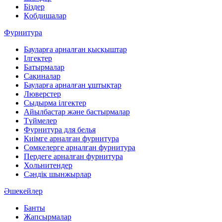
Біздер
Қобдишалар
Фурнитура
Бауларға арналған қысқыштар
Ілгектер
Батырмалар
Сақиналар
Бауларға арналған ұштықтар
Люверстер
Сыдырма ілгектер
Айылбастар және бастырмалар
Түймелер
Фурнитура для белья
Киімге арналған фурнитура
Сөмкелерге арналған фурнитура
Пердеге арналған фурнитура
Хольнитендер
Сәндік шынжырлар
Әшекейлер
Банты
Жапсырмалар