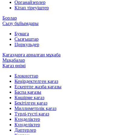
Органайзерлер
Кітап тіреуіштер
Борлар
Сызу бұйымдары
Бумага
Сызғыштар
Циркульдер
Қағаздарға арналған мұқаба
Мұқабалар
Қағаз өнімі
Блокноттар
Кеңірдектелген қағаз
Ескертпе жазба қағазы
Баспа қағазы
Көшірме қағаз
Бекітілген қағаз
Миллиметрлік қағаз
Түрлі-түсті қағаз
Күнделіктер
Күнделіктер
Дәптерлер