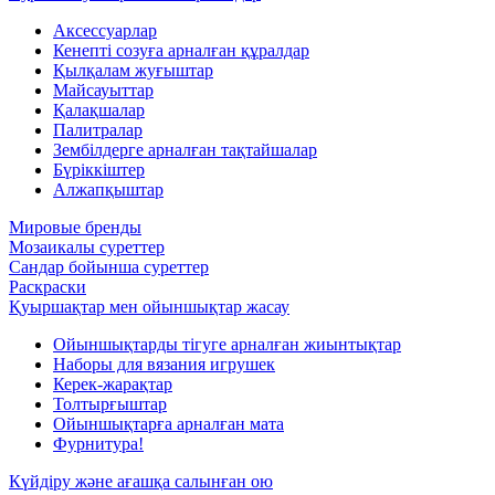
Аксессуарлар
Кенепті созуға арналған құралдар
Қылқалам жуғыштар
Майсауыттар
Қалақшалар
Палитралар
Зембілдерге арналған тақтайшалар
Бүріккіштер
Алжапқыштар
Мировые бренды
Мозаикалы суреттер
Сандар бойынша суреттер
Раскраски
Қуыршақтар мен ойыншықтар жасау
Ойыншықтарды тігуге арналған жиынтықтар
Наборы для вязания игрушек
Керек-жарақтар
Толтырғыштар
Ойыншықтарға арналған мата
Фурнитура!
Күйдіру және ағашқа салынған ою