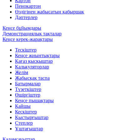
Картон
Пенокартон
Өздігінен жабысатын қабыршақ
Дәптерлер
Кеңсе бұйымдары
Демонстрациялық тақталар
Кеңсе керек-жарақтары
Тескіштер
Кеңсе жиынтықтары
Қағаз қысқыштар
Калькуляторлар
Желім
Жабысқақ таспа
Батырмалар
Түзеткіштер
Өшіргіштер
Кеңсе пышақтары
Қайшы
Кескіштер
Қыстырғыштар
Степлер
Ұштағыштар
Қаламсауыттар