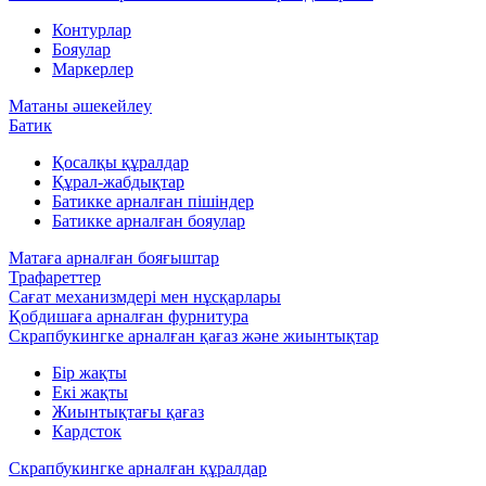
Контурлар
Бояулар
Маркерлер
Матаны әшекейлеу
Батик
Қосалқы құралдар
Құрал-жабдықтар
Батикке арналған пішіндер
Батикке арналған бояулар
Матаға арналған бояғыштар
Трафареттер
Сағат механизмдері мен нұсқарлары
Қобдишаға арналған фурнитура
Скрапбукингке арналған қағаз және жиынтықтар
Бір жақты
Екі жақты
Жиынтықтағы қағаз
Кардсток
Скрапбукингке арналған құралдар