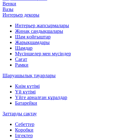
Венки
Вазы
Интерьер декоры
Интерьер жапсырмалары
Жинақ сандықшалары
Шам қойғыштар
Жарықшамдары
Шамдар
Мүсіншелер мен мүсіндер
Сағат
Рамки
Шаруашылық тауарлары
Киім күтімі
Үй күтімі
Үйге арналған құралдар
Батарейки
Заттарды сақтау
Себеттер
Коробки
Ілгектер