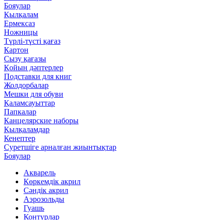
Бояулар
Қылқалам
Ермексаз
Ножницы
Түрлі-түсті қағаз
Картон
Сызу қағазы
Қойын дәптерлер
Подставки для книг
Жолдорбалар
Мешки для обуви
Қаламсауыттар
Папкалар
Канцелярские наборы
Қылқаламдар
Кенептер
Суретшіге арналған жиынтықтар
Бояулар
Акварель
Көркемдік акрил
Сәндік акрил
Аэрозольды
Гуашь
Контурлар