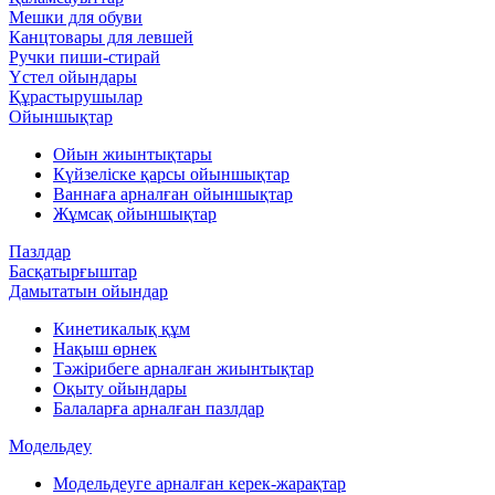
Мешки для обуви
Канцтовары для левшей
Ручки пиши-стирай
Үстел ойындары
Құрастырушылар
Ойыншықтар
Ойын жиынтықтары
Күйзеліске қарсы ойыншықтар
Ваннаға арналған ойыншықтар
Жұмсақ ойыншықтар
Пазлдар
Басқатырғыштар
Дамытатын ойындар
Кинетикалық құм
Нақыш өрнек
Тәжірибеге арналған жиынтықтар
Оқыту ойындары
Балаларға арналған пазлдар
Модельдеу
Модельдеуге арналған керек-жарақтар