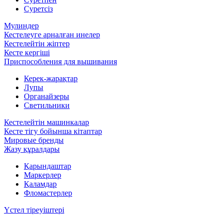
Суретсіз
Мулиндер
Кестелеуге арналған инелер
Кестелейтін жіптер
Кесте кергіші
Приспособления для вышивания
Керек-жарақтар
Лупы
Органайзеры
Светильники
Кестелейтін машинкалар
Кесте тігу бойынша кітаптар
Мировые бренды
Жазу құралдары
Қарындаштар
Маркерлер
Қаламдар
Фломастерлер
Үстел тіреуіштері