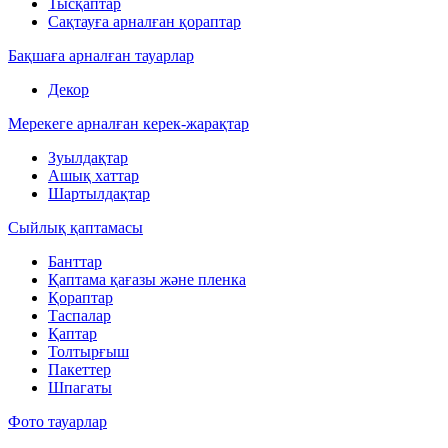
Тысқаптар
Сақтауға арналған қораптар
Бақшаға арналған тауарлар
Декор
Мерекеге арналған керек-жарақтар
Зуылдақтар
Ашық хаттар
Шартылдақтар
Сыйлық қаптамасы
Банттар
Қаптама қағазы және пленка
Қораптар
Таспалар
Қаптар
Толтырғыш
Пакеттер
Шпагаты
Фото тауарлар