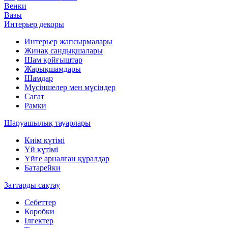
Венки
Вазы
Интерьер декоры
Интерьер жапсырмалары
Жинақ сандықшалары
Шам қойғыштар
Жарықшамдары
Шамдар
Мүсіншелер мен мүсіндер
Сағат
Рамки
Шаруашылық тауарлары
Киім күтімі
Үй күтімі
Үйге арналған құралдар
Батарейки
Заттарды сақтау
Себеттер
Коробки
Ілгектер