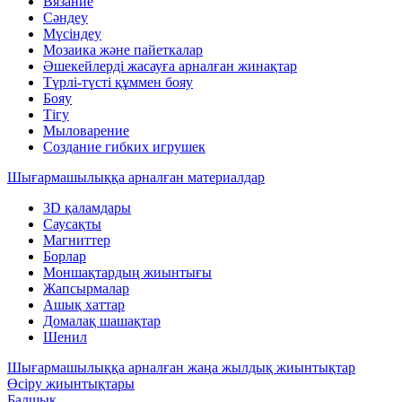
Вязание
Сәндеу
Мүсіндеу
Мозаика және пайеткалар
Әшекейлерді жасауға арналған жинақтар
Түрлі-түсті құммен бояу
Бояу
Тігу
Мыловарение
Создание гибких игрушек
Шығармашылыққа арналған материалдар
3D қаламдары
Саусақты
Магниттер
Борлар
Моншақтардың жиынтығы
Жапсырмалар
Ашық хаттар
Домалақ шашақтар
Шенил
Шығармашылыққа арналған жаңа жылдық жиынтықтар
Өсіру жиынтықтары
Балшық