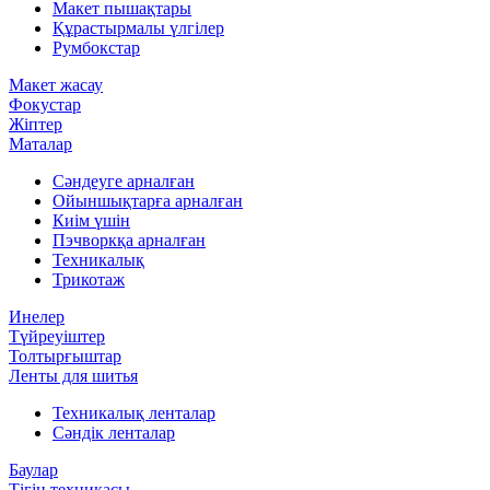
Макет пышақтары
Құрастырмалы үлгілер
Румбокстар
Макет жасау
Фокустар
Жіптер
Маталар
Сәндеуге арналған
Ойыншықтарға арналған
Киім үшін
Пэчворкқа арналған
Техникалық
Трикотаж
Инелер
Түйреуіштер
Толтырғыштар
Ленты для шитья
Техникалық ленталар
Сәндік ленталар
Баулар
Тігін техникасы