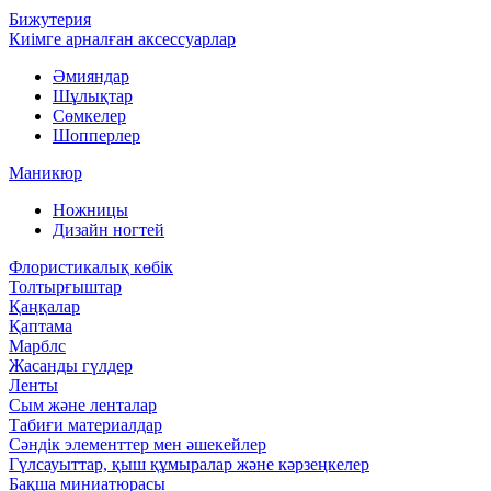
Бижутерия
Киімге арналған аксессуарлар
Әмияндар
Шұлықтар
Сөмкелер
Шопперлер
Маникюр
Ножницы
Дизайн ногтей
Флористикалық көбік
Толтырғыштар
Қаңқалар
Қаптама
Марблс
Жасанды гүлдер
Ленты
Сым және ленталар
Табиғи материалдар
Сәндік элементтер мен әшекейлер
Гүлсауыттар, қыш құмыралар және кәрзеңкелер
Бақша миниатюрасы