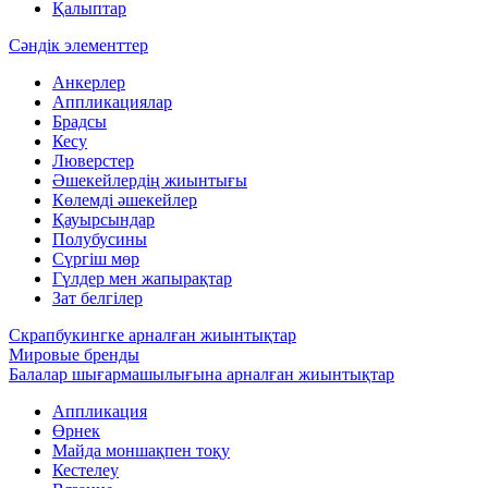
Қалыптар
Сәндік элементтер
Анкерлер
Аппликациялар
Брадсы
Кесу
Люверстер
Әшекейлердің жиынтығы
Көлемді әшекейлер
Қауырсындар
Полубусины
Сүргіш мөр
Гүлдер мен жапырақтар
Зат белгілер
Скрапбукингке арналған жиынтықтар
Мировые бренды
Балалар шығармашылығына арналған жиынтықтар
Аппликация
Өрнек
Майда моншақпен тоқу
Кестелеу