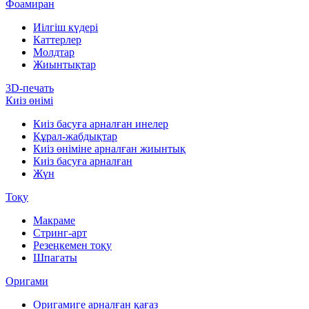
Фоамиран
Иілгіш күдері
Каттерлер
Молдтар
Жиынтықтар
3D-печать
Киіз өнімі
Киіз басуға арналған инелер
Құрал-жабдықтар
Киіз өніміне арналған жиынтық
Киіз басуға арналған
Жүн
Тоқу
Макраме
Стринг-арт
Резеңкемен тоқу
Шпагаты
Оригами
Оригамиге арналған қағаз