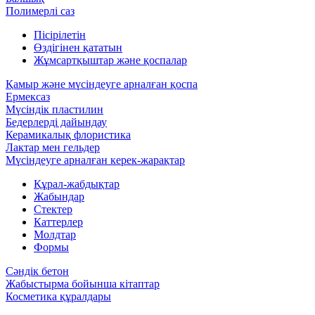
Полимерлі саз
Пісірілетін
Өздігінен қататын
Жұмсартқыштар және қоспалар
Қамыр және мүсіндеуге арналған қоспа
Ермексаз
Мүсіндік пластилин
Бедерлерді дайындау
Керамикалық флористика
Лактар мен гельдер
Мүсіндеуге арналған керек-жарақтар
Құрал-жабдықтар
Жабындар
Стектер
Каттерлер
Молдтар
Формы
Сәндік бетон
Жабыстырма бойынша кітаптар
Косметика құралдары