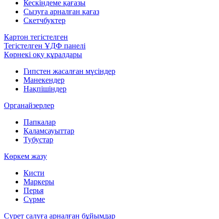
Кескіндеме қағазы
Сызуға арналған қағаз
Скетчбуктер
Картон тегістелген
Тегістелген ҰДФ панелі
Көрнекі оқу құралдары
Гипстен жасалған мүсіндер
Манекендер
Нақпішіндер
Органайзерлер
Папкалар
Қаламсауыттар
Тубустар
Көркем жазу
Кисти
Маркеры
Перья
Сүрме
Сурет салуға арналған бұйымдар