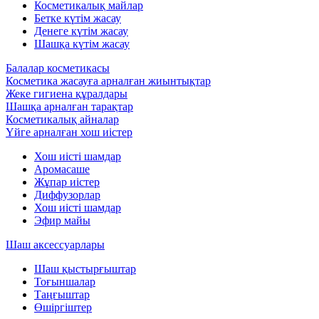
Косметикалық майлар
Бетке күтім жасау
Денеге күтім жасау
Шашқа күтім жасау
Балалар косметикасы
Косметика жасауға арналған жиынтықтар
Жеке гигиена құралдары
Шашқа арналған тарақтар
Косметикалық айналар
Үйге арналған хош иістер
Хош иісті шамдар
Аромасаше
Жұпар иістер
Диффузорлар
Хош иісті шамдар
Эфир майы
Шаш аксессуарлары
Шаш қыстырғыштар
Тоғыншалар
Таңғыштар
Өшіргіштер