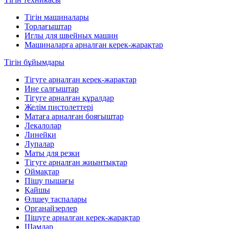
Тігін машиналары
Торлағыштар
Иглы для швейных машин
Машиналарға арналған керек-жарақтар
Тігін бұйымдары
Тігуге арналған керек-жарақтар
Ине салғыштар
Тігуге арналған құралдар
Желім пистолеттері
Матаға арналған бояғыштар
Лекалолар
Линейки
Лупалар
Маты для резки
Тігуге арналған жиынтықтар
Оймақтар
Пішу пышағы
Қайшы
Өлшеу таспалары
Органайзерлер
Пішуге арналған керек-жарақтар
Шамдар