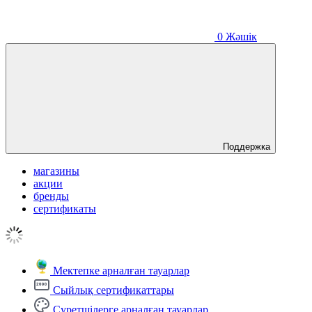
0
Жәшік
Поддержка
магазины
акции
бренды
сертификаты
Мектепке арналған тауарлар
Сыйлық сертификаттары
Суретшілерге арналған тауарлар