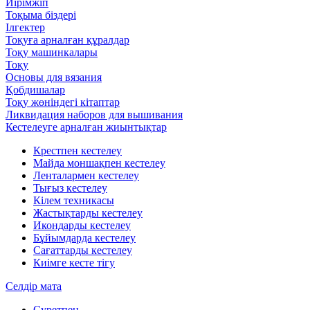
Иірімжіп
Тоқыма біздері
Ілгектер
Тоқуға арналған құралдар
Тоқу машинкалары
Тоқу
Основы для вязания
Қобдишалар
Тоқу жөніндегі кітаптар
Ликвидация наборов для вышивания
Кестелеуге арналған жиынтықтар
Крестпен кестелеу
Майда моншақпен кестелеу
Ленталармен кестелеу
Тығыз кестелеу
Кілем техникасы
Жастықтарды кестелеу
Икондарды кестелеу
Бұйымдарда кестелеу
Сағаттарды кестелеу
Киімге кесте тігу
Селдір мата
Суретпен