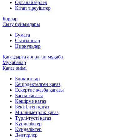
Органайзерлер
Кітап тіреуіштер
Борлар
Сызу бұйымдары
Бумага
Сызғыштар
Циркульдер
Қағаздарға арналған мұқаба
Мұқабалар
Қағаз өнімі
Блокноттар
Кеңірдектелген қағаз
Ескертпе жазба қағазы
Баспа қағазы
Көшірме қағаз
Бекітілген қағаз
Миллиметрлік қағаз
Түрлі-түсті қағаз
Күнделіктер
Күнделіктер
Дәптерлер