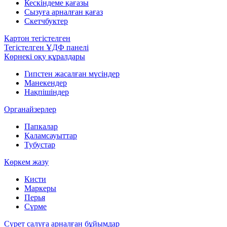
Кескіндеме қағазы
Сызуға арналған қағаз
Скетчбуктер
Картон тегістелген
Тегістелген ҰДФ панелі
Көрнекі оқу құралдары
Гипстен жасалған мүсіндер
Манекендер
Нақпішіндер
Органайзерлер
Папкалар
Қаламсауыттар
Тубустар
Көркем жазу
Кисти
Маркеры
Перья
Сүрме
Сурет салуға арналған бұйымдар