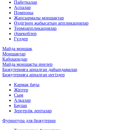
Пайеткалар
Аспалар
Помпоны
Жапсырмалы моншақтар
Өздігінен жабысатын аппликациялар
Термоаппликациялар
Әшекейлер
Гүлдер
Майда моншақ
Моншақтар
Кабошондар
Майда моншақты инелер
Бижутерияға арналған дайындамалар
Бижутерияға арналған негіздер
Қармақ бауы
Жіптер
Сым
Алқалар
Баулар
Зергерлік ленталар
Фурнитура для бижутерии