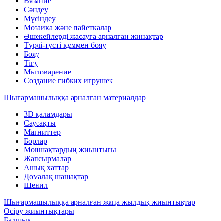
Вязание
Сәндеу
Мүсіндеу
Мозаика және пайеткалар
Әшекейлерді жасауға арналған жинақтар
Түрлі-түсті құммен бояу
Бояу
Тігу
Мыловарение
Создание гибких игрушек
Шығармашылыққа арналған материалдар
3D қаламдары
Саусақты
Магниттер
Борлар
Моншақтардың жиынтығы
Жапсырмалар
Ашық хаттар
Домалақ шашақтар
Шенил
Шығармашылыққа арналған жаңа жылдық жиынтықтар
Өсіру жиынтықтары
Балшық