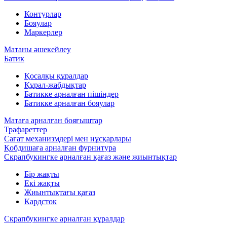
Контурлар
Бояулар
Маркерлер
Матаны әшекейлеу
Батик
Қосалқы құралдар
Құрал-жабдықтар
Батикке арналған пішіндер
Батикке арналған бояулар
Матаға арналған бояғыштар
Трафареттер
Сағат механизмдері мен нұсқарлары
Қобдишаға арналған фурнитура
Скрапбукингке арналған қағаз және жиынтықтар
Бір жақты
Екі жақты
Жиынтықтағы қағаз
Кардсток
Скрапбукингке арналған құралдар