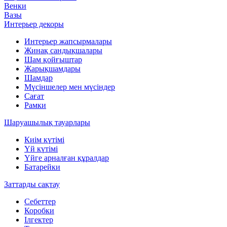
Венки
Вазы
Интерьер декоры
Интерьер жапсырмалары
Жинақ сандықшалары
Шам қойғыштар
Жарықшамдары
Шамдар
Мүсіншелер мен мүсіндер
Сағат
Рамки
Шаруашылық тауарлары
Киім күтімі
Үй күтімі
Үйге арналған құралдар
Батарейки
Заттарды сақтау
Себеттер
Коробки
Ілгектер