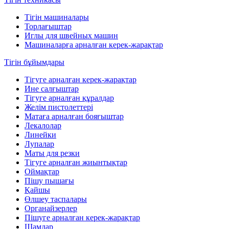
Тігін машиналары
Торлағыштар
Иглы для швейных машин
Машиналарға арналған керек-жарақтар
Тігін бұйымдары
Тігуге арналған керек-жарақтар
Ине салғыштар
Тігуге арналған құралдар
Желім пистолеттері
Матаға арналған бояғыштар
Лекалолар
Линейки
Лупалар
Маты для резки
Тігуге арналған жиынтықтар
Оймақтар
Пішу пышағы
Қайшы
Өлшеу таспалары
Органайзерлер
Пішуге арналған керек-жарақтар
Шамдар