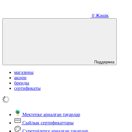
0
Жәшік
Поддержка
магазины
акции
бренды
сертификаты
Мектепке арналған тауарлар
Сыйлық сертификаттары
Суретшілерге арналған тауарлар