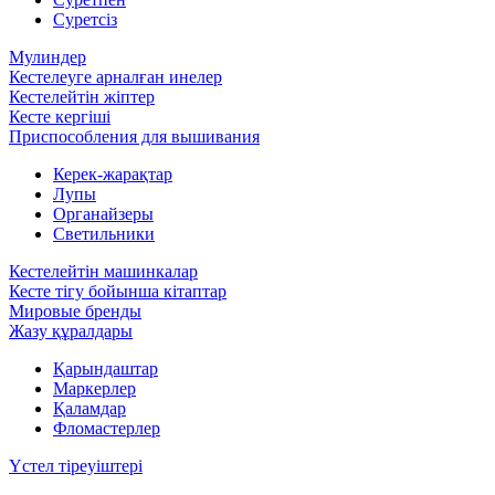
Суретсіз
Мулиндер
Кестелеуге арналған инелер
Кестелейтін жіптер
Кесте кергіші
Приспособления для вышивания
Керек-жарақтар
Лупы
Органайзеры
Светильники
Кестелейтін машинкалар
Кесте тігу бойынша кітаптар
Мировые бренды
Жазу құралдары
Қарындаштар
Маркерлер
Қаламдар
Фломастерлер
Үстел тіреуіштері