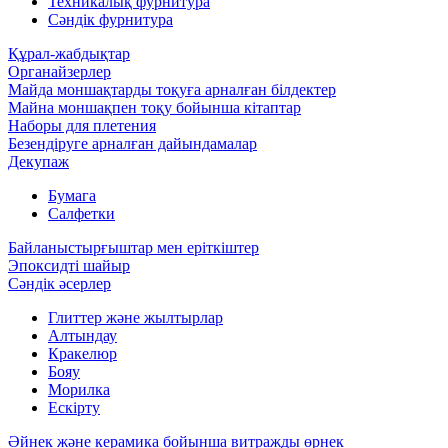
Техникалық фурнитура
Сәндік фурнитура
Құрал-жабдықтар
Органайзерлер
Майда моншақтарды тоқуға арналған білдектер
Майна моншақпен тоқу бойынша кітаптар
Наборы для плетения
Безендіруге арналған дайындамалар
Декупаж
Бумага
Салфетки
Байланыстырғыштар мен еріткіштер
Эпоксидті шайыр
Сәндік әсерлер
Глиттер және жылтырлар
Алтындау
Кракелюр
Бояу
Морилка
Ескірту
Әйнек және керамика бойынша витражды өрнек