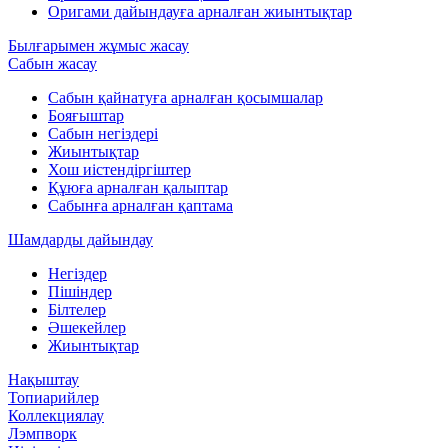
Оригами дайындауға арналған жиынтықтар
Былғарымен жұмыс жасау
Сабын жасау
Сабын қайнатуға арналған қосымшалар
Бояғыштар
Сабын негіздері
Жиынтықтар
Хош иістендіргіштер
Құюға арналған қалыптар
Сабынға арналған қаптама
Шамдарды дайындау
Негіздер
Пішіндер
Білтелер
Әшекейлер
Жиынтықтар
Нақыштау
Топиарийлер
Коллекциялау
Лэмпворк