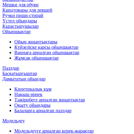
Мешки для обуви
Канцтовары для левшей
Ручки пиши-стирай
Үстел ойындары
Құрастырушылар
Ойыншықтар
Ойын жиынтықтары
Күйзеліске қарсы ойыншықтар
Ваннаға арналған ойыншықтар
Жұмсақ ойыншықтар
Пазлдар
Басқатырғыштар
Дамытатын ойындар
Кинетикалық құм
Нақыш өрнек
Тәжірибеге арналған жиынтықтар
Оқыту ойындары
Балаларға арналған пазлдар
Модельдеу
Модельдеуге арналған керек-жарақтар