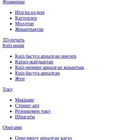
Фоамиран
Иілгіш күдері
Каттерлер
Молдтар
Жиынтықтар
3D-печать
Киіз өнімі
Киіз басуға арналған инелер
Құрал-жабдықтар
Киіз өніміне арналған жиынтық
Киіз басуға арналған
Жүн
Тоқу
Макраме
Стринг-арт
Резеңкемен тоқу
Шпагаты
Оригами
Оригамиге арналған қағаз