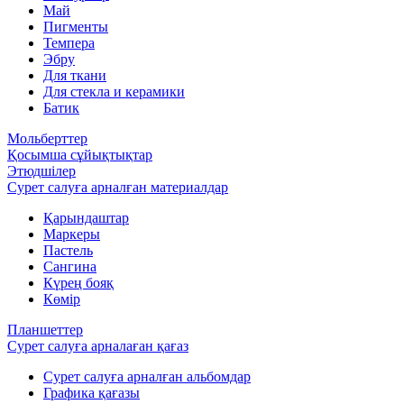
Май
Пигменты
Темпера
Эбру
Для ткани
Для стекла и керамики
Батик
Мольберттер
Қосымша сұйықтықтар
Этюдшілер
Сурет салуға арналған материалдар
Қарындаштар
Маркеры
Пастель
Сангина
Күрең бояқ
Көмір
Планшеттер
Сурет салуға арналаған қағаз
Сурет салуға арналған альбомдар
Графика қағазы