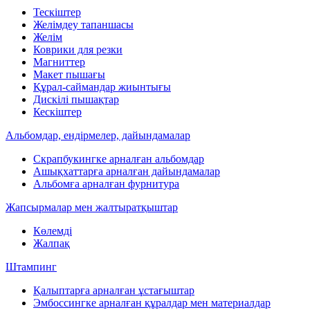
Тескіштер
Желімдеу тапаншасы
Желім
Коврики для резки
Магниттер
Макет пышағы
Құрал-саймандар жиынтығы
Дискілі пышақтар
Кескіштер
Альбомдар, ендірмелер, дайындамалар
Скрапбукингке арналған альбомдар
Ашықхаттарға арналған дайындамалар
Альбомға арналған фурнитура
Жапсырмалар мен жалтыратқыштар
Көлемді
Жалпақ
Штампинг
Қалыптарға арналған ұстағыштар
Эмбоссингке арналған құралдар мен материалдар