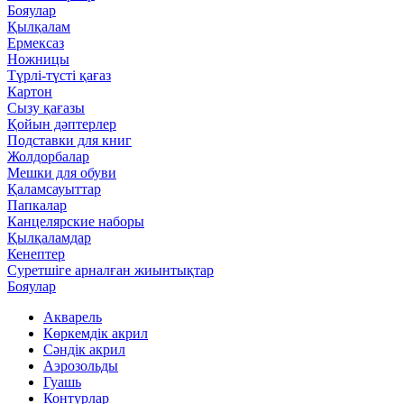
Бояулар
Қылқалам
Ермексаз
Ножницы
Түрлі-түсті қағаз
Картон
Сызу қағазы
Қойын дәптерлер
Подставки для книг
Жолдорбалар
Мешки для обуви
Қаламсауыттар
Папкалар
Канцелярские наборы
Қылқаламдар
Кенептер
Суретшіге арналған жиынтықтар
Бояулар
Акварель
Көркемдік акрил
Сәндік акрил
Аэрозольды
Гуашь
Контурлар