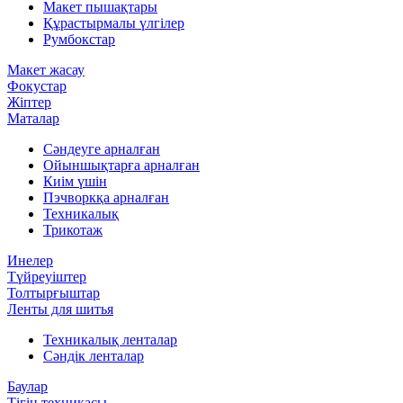
Макет пышақтары
Құрастырмалы үлгілер
Румбокстар
Макет жасау
Фокустар
Жіптер
Маталар
Сәндеуге арналған
Ойыншықтарға арналған
Киім үшін
Пэчворкқа арналған
Техникалық
Трикотаж
Инелер
Түйреуіштер
Толтырғыштар
Ленты для шитья
Техникалық ленталар
Сәндік ленталар
Баулар
Тігін техникасы