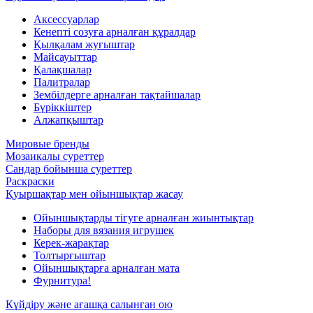
Аксессуарлар
Кенепті созуға арналған құралдар
Қылқалам жуғыштар
Майсауыттар
Қалақшалар
Палитралар
Зембілдерге арналған тақтайшалар
Бүріккіштер
Алжапқыштар
Мировые бренды
Мозаикалы суреттер
Сандар бойынша суреттер
Раскраски
Қуыршақтар мен ойыншықтар жасау
Ойыншықтарды тігуге арналған жиынтықтар
Наборы для вязания игрушек
Керек-жарақтар
Толтырғыштар
Ойыншықтарға арналған мата
Фурнитура!
Күйдіру және ағашқа салынған ою