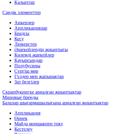
Қалыптар
Сәндік элементтер
Анкерлер
Аппликациялар
Брадсы
Кесу
Люверстер
Әшекейлердің жиынтығы
Көлемді әшекейлер
Қауырсындар
Полубусины
Сүргіш мөр
Гүлдер мен жапырақтар
Зат белгілер
Скрапбукингке арналған жиынтықтар
Мировые бренды
Балалар шығармашылығына арналған жиынтықтар
Аппликация
Өрнек
Майда моншақпен тоқу
Кестелеу