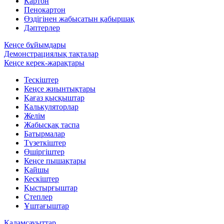
Картон
Пенокартон
Өздігінен жабысатын қабыршақ
Дәптерлер
Кеңсе бұйымдары
Демонстрациялық тақталар
Кеңсе керек-жарақтары
Тескіштер
Кеңсе жиынтықтары
Қағаз қысқыштар
Калькуляторлар
Желім
Жабысқақ таспа
Батырмалар
Түзеткіштер
Өшіргіштер
Кеңсе пышақтары
Қайшы
Кескіштер
Қыстырғыштар
Степлер
Ұштағыштар
Қаламсауыттар