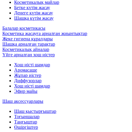
Косметикалық майлар
Бетке күтім жасау
Денеге күтім жасау
Шашқа күтім жасау
Балалар косметикасы
Косметика жасауға арналған жиынтықтар
Жеке гигиена құралдары
Шашқа арналған тарақтар
Косметикалық айналар
Үйге арналған хош иістер
Хош иісті шамдар
Аромасаше
Жұпар иістер
Диффузорлар
Хош иісті шамдар
Эфир майы
Шаш аксессуарлары
Шаш қыстырғыштар
Тоғыншалар
Таңғыштар
Өшіргіштер