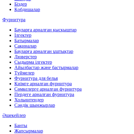
Біздер
Қобдишалар
Фурнитура
Бауларға арналған қысқыштар
Ілгектер
Батырмалар
Сақиналар
Бауларға арналған ұштықтар
Люверстер
Сыдырма ілгектер
Айылбастар және бастырмалар
Түймелер
Фурнитура для белья
Киімге арналған фурнитура
Сөмкелерге арналған фурнитура
Пердеге арналған фурнитура
Хольнитендер
Сәндік шынжырлар
Әшекейлер
Банты
Жапсырмалар