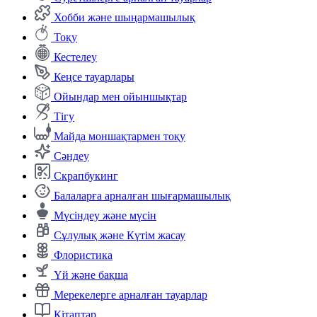
Хобби және шыңармашылық
Тоқу
Кестелеу
Кеңсе тауарлары
Ойындар мен ойыншықтар
Тігу
Майда моншақтармен тоқу
Сәндеу
Скрапбукинг
Балаларға арналған шығармашылық
Мүсіндеу және мүсін
Сұлулық және Күтім жасау
Флористика
Үй және бақша
Мерекелерге арналған тауарлар
Кітаптар