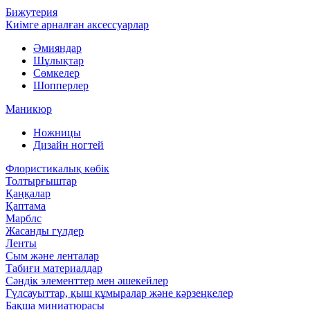
Бижутерия
Киімге арналған аксессуарлар
Әмияндар
Шұлықтар
Сөмкелер
Шопперлер
Маникюр
Ножницы
Дизайн ногтей
Флористикалық көбік
Толтырғыштар
Қаңқалар
Қаптама
Марблс
Жасанды гүлдер
Ленты
Сым және ленталар
Табиғи материалдар
Сәндік элементтер мен әшекейлер
Гүлсауыттар, қыш құмыралар және кәрзеңкелер
Бақша миниатюрасы