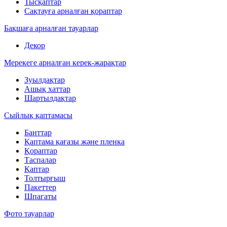
Тысқаптар
Сақтауға арналған қораптар
Бақшаға арналған тауарлар
Декор
Мерекеге арналған керек-жарақтар
Зуылдақтар
Ашық хаттар
Шартылдақтар
Сыйлық қаптамасы
Банттар
Қаптама қағазы және пленка
Қораптар
Таспалар
Қаптар
Толтырғыш
Пакеттер
Шпагаты
Фото тауарлар