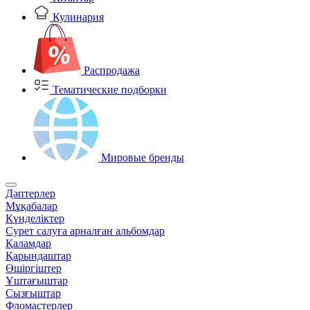
Кулинария
Распродажа
Тематические подборки
Мировые бренды
Дәптерлер
Мұқабалар
Күнделіктер
Сурет салуға арналған альбомдар
Қаламдар
Қарындаштар
Өшіргіштер
Ұштағыштар
Сызғыштар
Фломастерлер