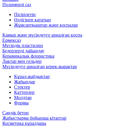
Полимерлі саз
Пісірілетін
Өздігінен қататын
Жұмсартқыштар және қоспалар
Қамыр және мүсіндеуге арналған қоспа
Ермексаз
Мүсіндік пластилин
Бедерлерді дайындау
Керамикалық флористика
Лактар мен гельдер
Мүсіндеуге арналған керек-жарақтар
Құрал-жабдықтар
Жабындар
Стектер
Каттерлер
Молдтар
Формы
Сәндік бетон
Жабыстырма бойынша кітаптар
Косметика құралдары