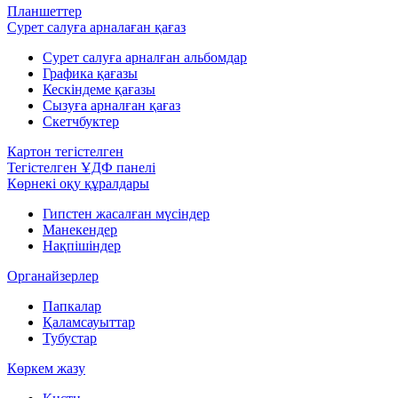
Планшеттер
Сурет салуға арналаған қағаз
Сурет салуға арналған альбомдар
Графика қағазы
Кескіндеме қағазы
Сызуға арналған қағаз
Скетчбуктер
Картон тегістелген
Тегістелген ҰДФ панелі
Көрнекі оқу құралдары
Гипстен жасалған мүсіндер
Манекендер
Нақпішіндер
Органайзерлер
Папкалар
Қаламсауыттар
Тубустар
Көркем жазу