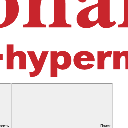
осить
Поиск