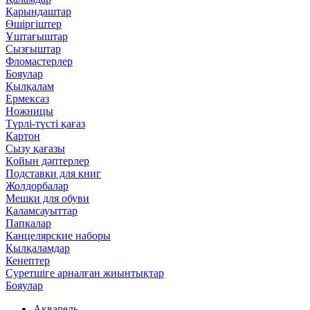
Қарындаштар
Өшіргіштер
Ұштағыштар
Сызғыштар
Фломастерлер
Бояулар
Қылқалам
Ермексаз
Ножницы
Түрлі-түсті қағаз
Картон
Сызу қағазы
Қойын дәптерлер
Подставки для книг
Жолдорбалар
Мешки для обуви
Қаламсауыттар
Папкалар
Канцелярские наборы
Қылқаламдар
Кенептер
Суретшіге арналған жиынтықтар
Бояулар
Акварель