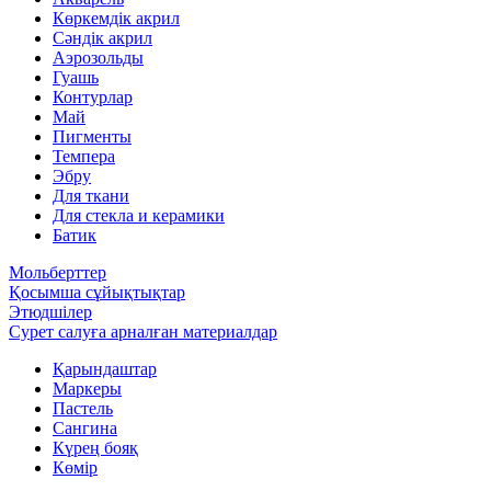
Көркемдік акрил
Сәндік акрил
Аэрозольды
Гуашь
Контурлар
Май
Пигменты
Темпера
Эбру
Для ткани
Для стекла и керамики
Батик
Мольберттер
Қосымша сұйықтықтар
Этюдшілер
Сурет салуға арналған материалдар
Қарындаштар
Маркеры
Пастель
Сангина
Күрең бояқ
Көмір