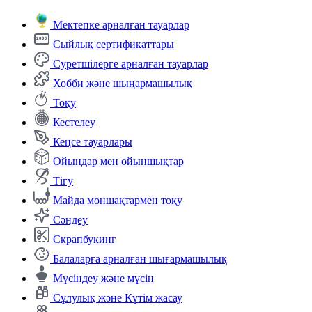
Мектепке арналған тауарлар
Сыйлық сертификаттары
Суретшілерге арналған тауарлар
Хобби және шыңармашылық
Тоқу
Кестелеу
Кеңсе тауарлары
Ойындар мен ойыншықтар
Тігу
Майда моншақтармен тоқу
Сәндеу
Скрапбукинг
Балаларға арналған шығармашылық
Мүсіндеу және мүсін
Сұлулық және Күтім жасау