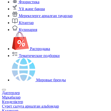
Флористика
Үй және бақша
Мерекелерге арналған тауарлар
Кітаптар
Кулинария
Распродажа
Тематические подборки
Мировые бренды
Дәптерлер
Мұқабалар
Күнделіктер
Сурет салуға арналған альбомдар
Қаламдар