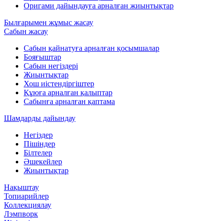
Оригами дайындауға арналған жиынтықтар
Былғарымен жұмыс жасау
Сабын жасау
Сабын қайнатуға арналған қосымшалар
Бояғыштар
Сабын негіздері
Жиынтықтар
Хош иістендіргіштер
Құюға арналған қалыптар
Сабынға арналған қаптама
Шамдарды дайындау
Негіздер
Пішіндер
Білтелер
Әшекейлер
Жиынтықтар
Нақыштау
Топиарийлер
Коллекциялау
Лэмпворк