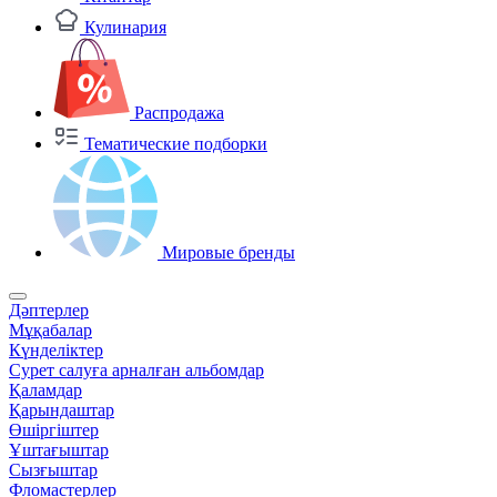
Кулинария
Распродажа
Тематические подборки
Мировые бренды
Дәптерлер
Мұқабалар
Күнделіктер
Сурет салуға арналған альбомдар
Қаламдар
Қарындаштар
Өшіргіштер
Ұштағыштар
Сызғыштар
Фломастерлер