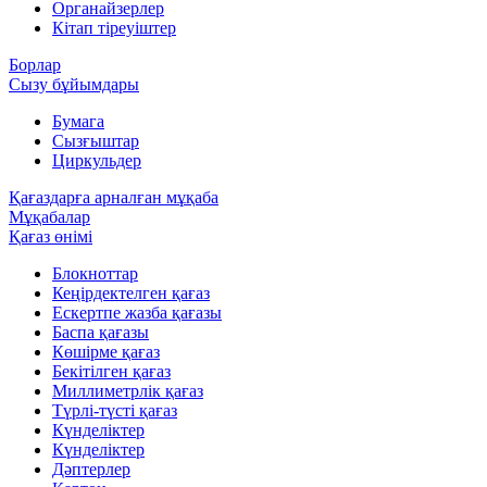
Органайзерлер
Кітап тіреуіштер
Борлар
Сызу бұйымдары
Бумага
Сызғыштар
Циркульдер
Қағаздарға арналған мұқаба
Мұқабалар
Қағаз өнімі
Блокноттар
Кеңірдектелген қағаз
Ескертпе жазба қағазы
Баспа қағазы
Көшірме қағаз
Бекітілген қағаз
Миллиметрлік қағаз
Түрлі-түсті қағаз
Күнделіктер
Күнделіктер
Дәптерлер