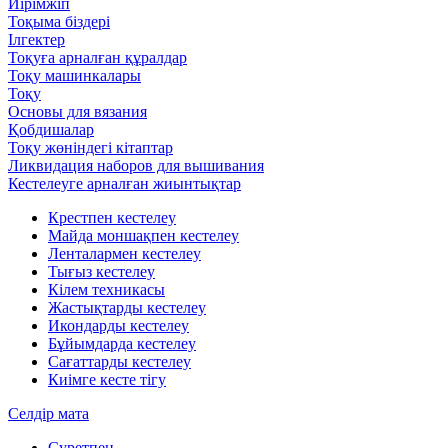
Иірімжіп
Тоқыма біздері
Ілгектер
Тоқуға арналған құралдар
Тоқу машинкалары
Тоқу
Основы для вязания
Қобдишалар
Тоқу жөніндегі кітаптар
Ликвидация наборов для вышивания
Кестелеуге арналған жиынтықтар
Крестпен кестелеу
Майда моншақпен кестелеу
Ленталармен кестелеу
Тығыз кестелеу
Кілем техникасы
Жастықтарды кестелеу
Икондарды кестелеу
Бұйымдарда кестелеу
Сағаттарды кестелеу
Киімге кесте тігу
Селдір мата
Суретпен