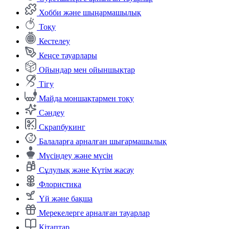
Хобби және шыңармашылық
Тоқу
Кестелеу
Кеңсе тауарлары
Ойындар мен ойыншықтар
Тігу
Майда моншақтармен тоқу
Сәндеу
Скрапбукинг
Балаларға арналған шығармашылық
Мүсіндеу және мүсін
Сұлулық және Күтім жасау
Флористика
Үй және бақша
Мерекелерге арналған тауарлар
Кітаптар