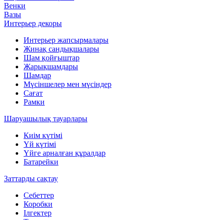
Венки
Вазы
Интерьер декоры
Интерьер жапсырмалары
Жинақ сандықшалары
Шам қойғыштар
Жарықшамдары
Шамдар
Мүсіншелер мен мүсіндер
Сағат
Рамки
Шаруашылық тауарлары
Киім күтімі
Үй күтімі
Үйге арналған құралдар
Батарейки
Заттарды сақтау
Себеттер
Коробки
Ілгектер