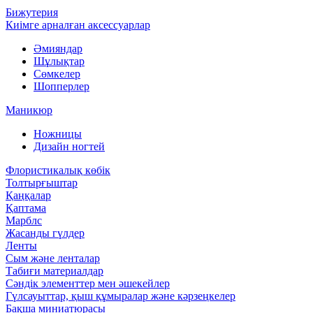
Бижутерия
Киімге арналған аксессуарлар
Әмияндар
Шұлықтар
Сөмкелер
Шопперлер
Маникюр
Ножницы
Дизайн ногтей
Флористикалық көбік
Толтырғыштар
Қаңқалар
Қаптама
Марблс
Жасанды гүлдер
Ленты
Сым және ленталар
Табиғи материалдар
Сәндік элементтер мен әшекейлер
Гүлсауыттар, қыш құмыралар және кәрзеңкелер
Бақша миниатюрасы