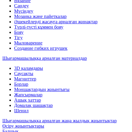
Вязание
Сәндеу
Мүсіндеу
Мозаика және пайеткалар
Әшекейлерді жасауға арналған жинақтар
Түрлі-түсті құммен бояу
Бояу
Тігу
Мыловарение
Создание гибких игрушек
Шығармашылыққа арналған материалдар
3D қаламдары
Саусақты
Магниттер
Борлар
Моншақтардың жиынтығы
Жапсырмалар
Ашық хаттар
Домалақ шашақтар
Шенил
Шығармашылыққа арналған жаңа жылдық жиынтықтар
Өсіру жиынтықтары
Балшық