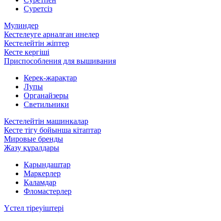
Суретсіз
Мулиндер
Кестелеуге арналған инелер
Кестелейтін жіптер
Кесте кергіші
Приспособления для вышивания
Керек-жарақтар
Лупы
Органайзеры
Светильники
Кестелейтін машинкалар
Кесте тігу бойынша кітаптар
Мировые бренды
Жазу құралдары
Қарындаштар
Маркерлер
Қаламдар
Фломастерлер
Үстел тіреуіштері