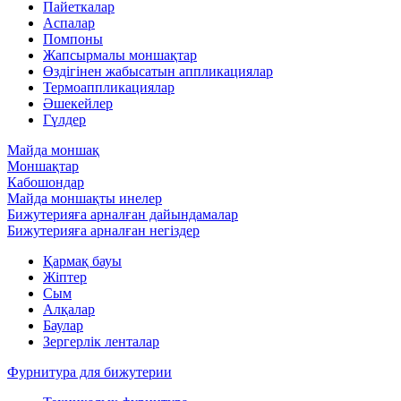
Пайеткалар
Аспалар
Помпоны
Жапсырмалы моншақтар
Өздігінен жабысатын аппликациялар
Термоаппликациялар
Әшекейлер
Гүлдер
Майда моншақ
Моншақтар
Кабошондар
Майда моншақты инелер
Бижутерияға арналған дайындамалар
Бижутерияға арналған негіздер
Қармақ бауы
Жіптер
Сым
Алқалар
Баулар
Зергерлік ленталар
Фурнитура для бижутерии