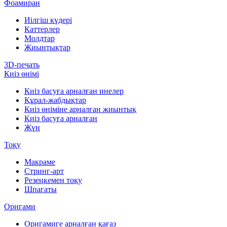
Фоамиран
Иілгіш күдері
Каттерлер
Молдтар
Жиынтықтар
3D-печать
Киіз өнімі
Киіз басуға арналған инелер
Құрал-жабдықтар
Киіз өніміне арналған жиынтық
Киіз басуға арналған
Жүн
Тоқу
Макраме
Стринг-арт
Резеңкемен тоқу
Шпагаты
Оригами
Оригамиге арналған қағаз