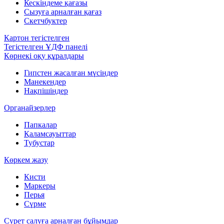
Кескіндеме қағазы
Сызуға арналған қағаз
Скетчбуктер
Картон тегістелген
Тегістелген ҰДФ панелі
Көрнекі оқу құралдары
Гипстен жасалған мүсіндер
Манекендер
Нақпішіндер
Органайзерлер
Папкалар
Қаламсауыттар
Тубустар
Көркем жазу
Кисти
Маркеры
Перья
Сүрме
Сурет салуға арналған бұйымдар