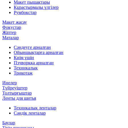
Макет пышақтары
Құрастырмалы үлгілер
Румбокстар
Макет жасау
Фокустар
Жіптер
Маталар
Сәндеуге арналған
Ойыншықтарға арналған
Киім үшін
Пэчворкқа арналған
Техникалық
Трикотаж
Инелер
Түйреуіштер
Толтырғыштар
Ленты для шитья
Техникалық ленталар
Сәндік ленталар
Баулар
Тігін техникасы