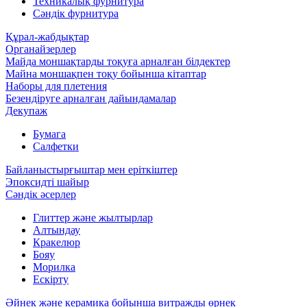
Техникалық фурнитура
Сәндік фурнитура
Құрал-жабдықтар
Органайзерлер
Майда моншақтарды тоқуға арналған білдектер
Майна моншақпен тоқу бойынша кітаптар
Наборы для плетения
Безендіруге арналған дайындамалар
Декупаж
Бумага
Салфетки
Байланыстырғыштар мен еріткіштер
Эпоксидті шайыр
Сәндік әсерлер
Глиттер және жылтырлар
Алтындау
Кракелюр
Бояу
Морилка
Ескірту
Әйнек және керамика бойынша витражды өрнек