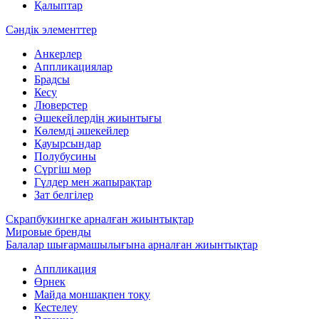
Қалыптар
Сәндік элементтер
Анкерлер
Аппликациялар
Брадсы
Кесу
Люверстер
Әшекейлердің жиынтығы
Көлемді әшекейлер
Қауырсындар
Полубусины
Сүргіш мөр
Гүлдер мен жапырақтар
Зат белгілер
Скрапбукингке арналған жиынтықтар
Мировые бренды
Балалар шығармашылығына арналған жиынтықтар
Аппликация
Өрнек
Майда моншақпен тоқу
Кестелеу