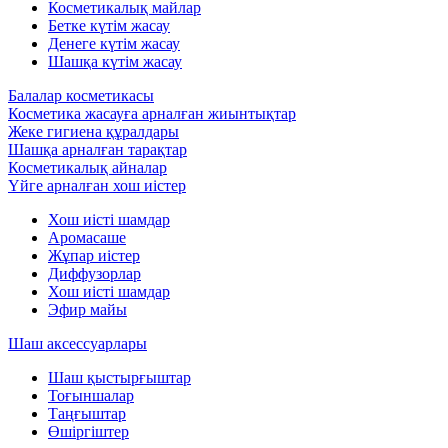
Косметикалық майлар
Бетке күтім жасау
Денеге күтім жасау
Шашқа күтім жасау
Балалар косметикасы
Косметика жасауға арналған жиынтықтар
Жеке гигиена құралдары
Шашқа арналған тарақтар
Косметикалық айналар
Үйге арналған хош иістер
Хош иісті шамдар
Аромасаше
Жұпар иістер
Диффузорлар
Хош иісті шамдар
Эфир майы
Шаш аксессуарлары
Шаш қыстырғыштар
Тоғыншалар
Таңғыштар
Өшіргіштер