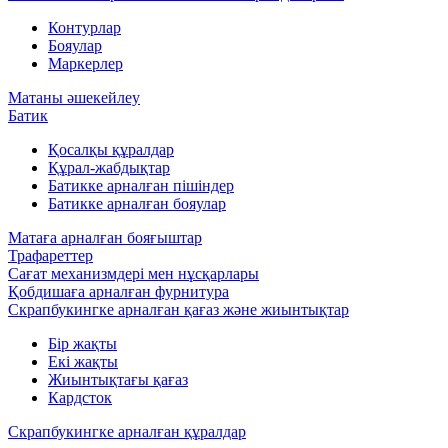
Контурлар
Бояулар
Маркерлер
Матаны әшекейлеу
Батик
Қосалқы құралдар
Құрал-жабдықтар
Батикке арналған пішіндер
Батикке арналған бояулар
Матаға арналған бояғыштар
Трафареттер
Сағат механизмдері мен нұсқарлары
Қобдишаға арналған фурнитура
Скрапбукингке арналған қағаз және жиынтықтар
Бір жақты
Екі жақты
Жиынтықтағы қағаз
Кардсток
Скрапбукингке арналған құралдар