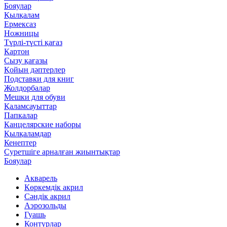
Бояулар
Қылқалам
Ермексаз
Ножницы
Түрлі-түсті қағаз
Картон
Сызу қағазы
Қойын дәптерлер
Подставки для книг
Жолдорбалар
Мешки для обуви
Қаламсауыттар
Папкалар
Канцелярские наборы
Қылқаламдар
Кенептер
Суретшіге арналған жиынтықтар
Бояулар
Акварель
Көркемдік акрил
Сәндік акрил
Аэрозольды
Гуашь
Контурлар