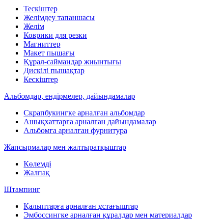
Тескіштер
Желімдеу тапаншасы
Желім
Коврики для резки
Магниттер
Макет пышағы
Құрал-саймандар жиынтығы
Дискілі пышақтар
Кескіштер
Альбомдар, ендірмелер, дайындамалар
Скрапбукингке арналған альбомдар
Ашықхаттарға арналған дайындамалар
Альбомға арналған фурнитура
Жапсырмалар мен жалтыратқыштар
Көлемді
Жалпақ
Штампинг
Қалыптарға арналған ұстағыштар
Эмбоссингке арналған құралдар мен материалдар