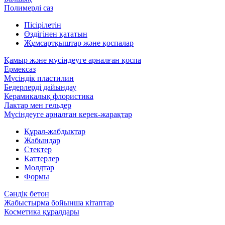
Полимерлі саз
Пісірілетін
Өздігінен қататын
Жұмсартқыштар және қоспалар
Қамыр және мүсіндеуге арналған қоспа
Ермексаз
Мүсіндік пластилин
Бедерлерді дайындау
Керамикалық флористика
Лактар мен гельдер
Мүсіндеуге арналған керек-жарақтар
Құрал-жабдықтар
Жабындар
Стектер
Каттерлер
Молдтар
Формы
Сәндік бетон
Жабыстырма бойынша кітаптар
Косметика құралдары