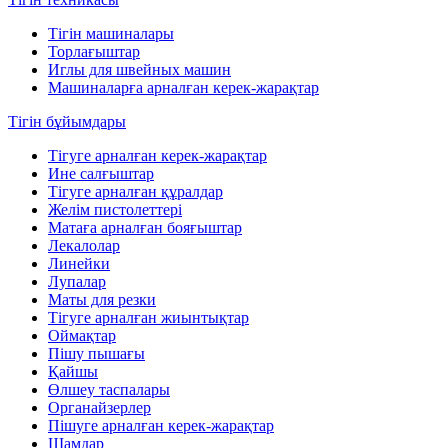
Тігін машиналары
Торлағыштар
Иглы для швейных машин
Машиналарға арналған керек-жарақтар
Тігін бұйымдары
Тігуге арналған керек-жарақтар
Ине салғыштар
Тігуге арналған құралдар
Желім пистолеттері
Матаға арналған бояғыштар
Лекалолар
Линейки
Лупалар
Маты для резки
Тігуге арналған жиынтықтар
Оймақтар
Пішу пышағы
Қайшы
Өлшеу таспалары
Органайзерлер
Пішуге арналған керек-жарақтар
Шамдар