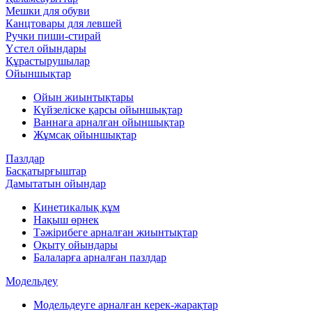
Мешки для обуви
Канцтовары для левшей
Ручки пиши-стирай
Үстел ойындары
Құрастырушылар
Ойыншықтар
Ойын жиынтықтары
Күйзеліске қарсы ойыншықтар
Ваннаға арналған ойыншықтар
Жұмсақ ойыншықтар
Пазлдар
Басқатырғыштар
Дамытатын ойындар
Кинетикалық құм
Нақыш өрнек
Тәжірибеге арналған жиынтықтар
Оқыту ойындары
Балаларға арналған пазлдар
Модельдеу
Модельдеуге арналған керек-жарақтар