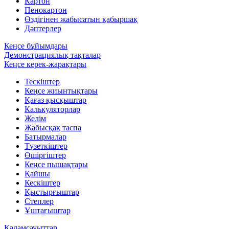
Картон
Пенокартон
Өздігінен жабысатын қабыршақ
Дәптерлер
Кеңсе бұйымдары
Демонстрациялық тақталар
Кеңсе керек-жарақтары
Тескіштер
Кеңсе жиынтықтары
Қағаз қысқыштар
Калькуляторлар
Желім
Жабысқақ таспа
Батырмалар
Түзеткіштер
Өшіргіштер
Кеңсе пышақтары
Қайшы
Кескіштер
Қыстырғыштар
Степлер
Ұштағыштар
Қаламсауыттар