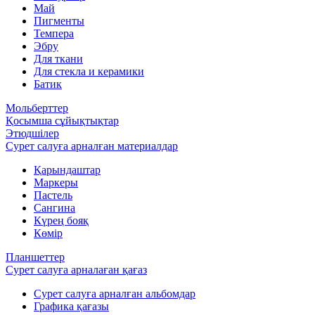
Май
Пигменты
Темпера
Эбру
Для ткани
Для стекла и керамики
Батик
Мольберттер
Қосымша сұйықтықтар
Этюдшілер
Сурет салуға арналған материалдар
Қарындаштар
Маркеры
Пастель
Сангина
Күрең бояқ
Көмір
Планшеттер
Сурет салуға арналаған қағаз
Сурет салуға арналған альбомдар
Графика қағазы