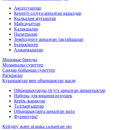
Аксессуарлар
Кенепті созуға арналған құралдар
Қылқалам жуғыштар
Майсауыттар
Қалақшалар
Палитралар
Зембілдерге арналған тақтайшалар
Бүріккіштер
Алжапқыштар
Мировые бренды
Мозаикалы суреттер
Сандар бойынша суреттер
Раскраски
Қуыршақтар мен ойыншықтар жасау
Ойыншықтарды тігуге арналған жиынтықтар
Наборы для вязания игрушек
Керек-жарақтар
Толтырғыштар
Ойыншықтарға арналған мата
Фурнитура!
Күйдіру және ағашқа салынған ою