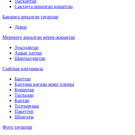
Тысқаптар
Сақтауға арналған қораптар
Бақшаға арналған тауарлар
Декор
Мерекеге арналған керек-жарақтар
Зуылдақтар
Ашық хаттар
Шартылдақтар
Сыйлық қаптамасы
Банттар
Қаптама қағазы және пленка
Қораптар
Таспалар
Қаптар
Толтырғыш
Пакеттер
Шпагаты
Фото тауарлар