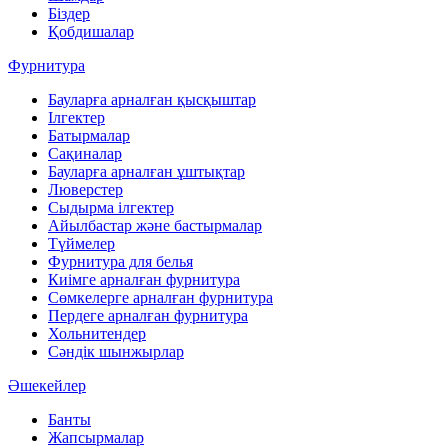
Біздер
Қобдишалар
Фурнитура
Бауларға арналған қысқыштар
Ілгектер
Батырмалар
Сақиналар
Бауларға арналған ұштықтар
Люверстер
Сыдырма ілгектер
Айылбастар және бастырмалар
Түймелер
Фурнитура для белья
Киімге арналған фурнитура
Сөмкелерге арналған фурнитура
Пердеге арналған фурнитура
Хольнитендер
Сәндік шынжырлар
Әшекейлер
Банты
Жапсырмалар