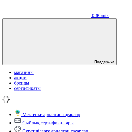
0
Жәшік
Поддержка
магазины
акции
бренды
сертификаты
Мектепке арналған тауарлар
Сыйлық сертификаттары
Суретшілерге арналған тауарлар