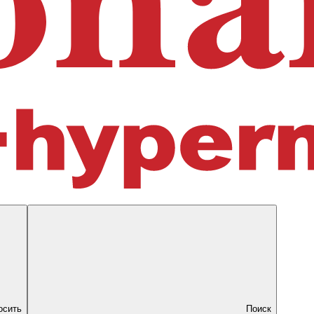
осить
Поиск