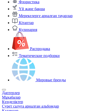
Флористика
Үй және бақша
Мерекелерге арналған тауарлар
Кітаптар
Кулинария
Распродажа
Тематические подборки
Мировые бренды
Дәптерлер
Мұқабалар
Күнделіктер
Сурет салуға арналған альбомдар
Қаламдар