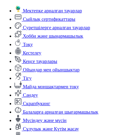
Мектепке арналған тауарлар
Сыйлық сертификаттары
Суретшілерге арналған тауарлар
Хобби және шыңармашылық
Тоқу
Кестелеу
Кеңсе тауарлары
Ойындар мен ойыншықтар
Тігу
Майда моншақтармен тоқу
Сәндеу
Скрапбукинг
Балаларға арналған шығармашылық
Мүсіндеу және мүсін
Сұлулық және Күтім жасау