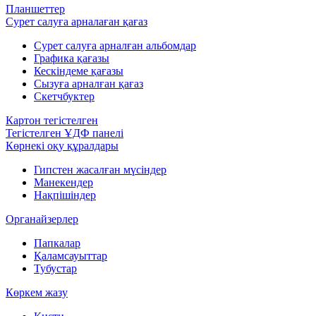
Планшеттер
Сурет салуға арналаған қағаз
Сурет салуға арналған альбомдар
Графика қағазы
Кескіндеме қағазы
Сызуға арналған қағаз
Скетчбуктер
Картон тегістелген
Тегістелген ҰДФ панелі
Көрнекі оқу құралдары
Гипстен жасалған мүсіндер
Манекендер
Нақпішіндер
Органайзерлер
Папкалар
Қаламсауыттар
Тубустар
Көркем жазу