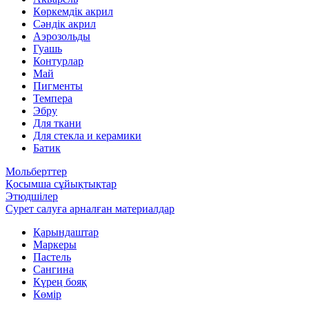
Көркемдік акрил
Сәндік акрил
Аэрозольды
Гуашь
Контурлар
Май
Пигменты
Темпера
Эбру
Для ткани
Для стекла и керамики
Батик
Мольберттер
Қосымша сұйықтықтар
Этюдшілер
Сурет салуға арналған материалдар
Қарындаштар
Маркеры
Пастель
Сангина
Күрең бояқ
Көмір