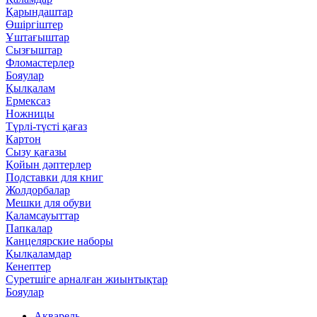
Қарындаштар
Өшіргіштер
Ұштағыштар
Сызғыштар
Фломастерлер
Бояулар
Қылқалам
Ермексаз
Ножницы
Түрлі-түсті қағаз
Картон
Сызу қағазы
Қойын дәптерлер
Подставки для книг
Жолдорбалар
Мешки для обуви
Қаламсауыттар
Папкалар
Канцелярские наборы
Қылқаламдар
Кенептер
Суретшіге арналған жиынтықтар
Бояулар
Акварель