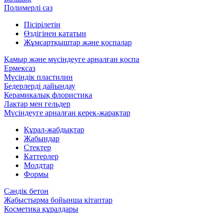
Полимерлі саз
Пісірілетін
Өздігінен қататын
Жұмсартқыштар және қоспалар
Қамыр және мүсіндеуге арналған қоспа
Ермексаз
Мүсіндік пластилин
Бедерлерді дайындау
Керамикалық флористика
Лактар мен гельдер
Мүсіндеуге арналған керек-жарақтар
Құрал-жабдықтар
Жабындар
Стектер
Каттерлер
Молдтар
Формы
Сәндік бетон
Жабыстырма бойынша кітаптар
Косметика құралдары