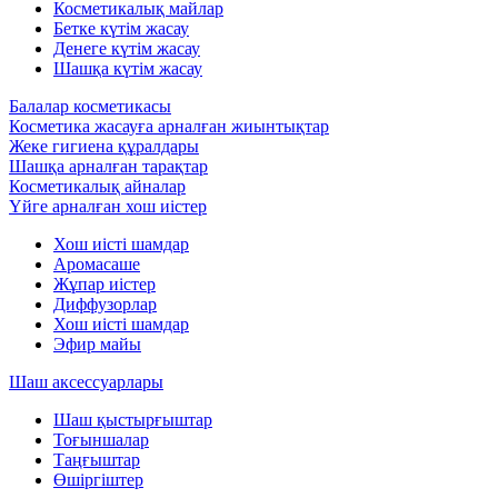
Косметикалық майлар
Бетке күтім жасау
Денеге күтім жасау
Шашқа күтім жасау
Балалар косметикасы
Косметика жасауға арналған жиынтықтар
Жеке гигиена құралдары
Шашқа арналған тарақтар
Косметикалық айналар
Үйге арналған хош иістер
Хош иісті шамдар
Аромасаше
Жұпар иістер
Диффузорлар
Хош иісті шамдар
Эфир майы
Шаш аксессуарлары
Шаш қыстырғыштар
Тоғыншалар
Таңғыштар
Өшіргіштер