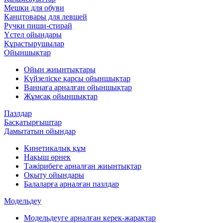
Мешки для обуви
Канцтовары для левшей
Ручки пиши-стирай
Үстел ойындары
Құрастырушылар
Ойыншықтар
Ойын жиынтықтары
Күйзеліске қарсы ойыншықтар
Ваннаға арналған ойыншықтар
Жұмсақ ойыншықтар
Пазлдар
Басқатырғыштар
Дамытатын ойындар
Кинетикалық құм
Нақыш өрнек
Тәжірибеге арналған жиынтықтар
Оқыту ойындары
Балаларға арналған пазлдар
Модельдеу
Модельдеуге арналған керек-жарақтар