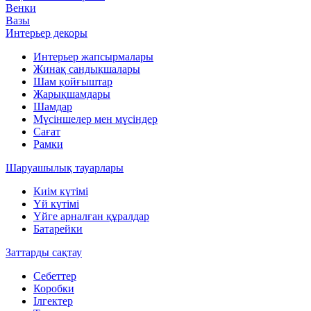
Венки
Вазы
Интерьер декоры
Интерьер жапсырмалары
Жинақ сандықшалары
Шам қойғыштар
Жарықшамдары
Шамдар
Мүсіншелер мен мүсіндер
Сағат
Рамки
Шаруашылық тауарлары
Киім күтімі
Үй күтімі
Үйге арналған құралдар
Батарейки
Заттарды сақтау
Себеттер
Коробки
Ілгектер