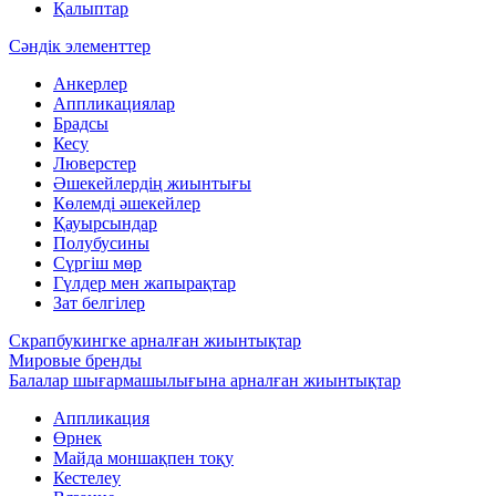
Қалыптар
Сәндік элементтер
Анкерлер
Аппликациялар
Брадсы
Кесу
Люверстер
Әшекейлердің жиынтығы
Көлемді әшекейлер
Қауырсындар
Полубусины
Сүргіш мөр
Гүлдер мен жапырақтар
Зат белгілер
Скрапбукингке арналған жиынтықтар
Мировые бренды
Балалар шығармашылығына арналған жиынтықтар
Аппликация
Өрнек
Майда моншақпен тоқу
Кестелеу