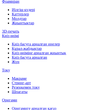
Фоамиран
Иілгіш күдері
Каттерлер
Молдтар
Жиынтықтар
3D-печать
Киіз өнімі
Киіз басуға арналған инелер
Құрал-жабдықтар
Киіз өніміне арналған жиынтық
Киіз басуға арналған
Жүн
Тоқу
Макраме
Стринг-арт
Резеңкемен тоқу
Шпагаты
Оригами
Оригамиге арналған қағаз