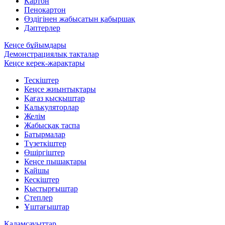
Картон
Пенокартон
Өздігінен жабысатын қабыршақ
Дәптерлер
Кеңсе бұйымдары
Демонстрациялық тақталар
Кеңсе керек-жарақтары
Тескіштер
Кеңсе жиынтықтары
Қағаз қысқыштар
Калькуляторлар
Желім
Жабысқақ таспа
Батырмалар
Түзеткіштер
Өшіргіштер
Кеңсе пышақтары
Қайшы
Кескіштер
Қыстырғыштар
Степлер
Ұштағыштар
Қаламсауыттар