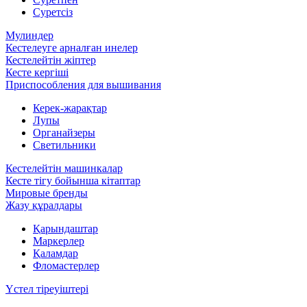
Суретсіз
Мулиндер
Кестелеуге арналған инелер
Кестелейтін жіптер
Кесте кергіші
Приспособления для вышивания
Керек-жарақтар
Лупы
Органайзеры
Светильники
Кестелейтін машинкалар
Кесте тігу бойынша кітаптар
Мировые бренды
Жазу құралдары
Қарындаштар
Маркерлер
Қаламдар
Фломастерлер
Үстел тіреуіштері