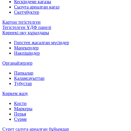
Кескіндеме қағазы
Сызуға арналған қағаз
Скетчбуктер
Картон тегістелген
Тегістелген ҰДФ панелі
Көрнекі оқу құралдары
Гипстен жасалған мүсіндер
Манекендер
Нақпішіндер
Органайзерлер
Папкалар
Қаламсауыттар
Тубустар
Көркем жазу
Кисти
Маркеры
Перья
Сүрме
Сурет салуға арналған бұйымдар