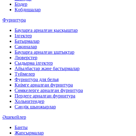
Біздер
Қобдишалар
Фурнитура
Бауларға арналған қысқыштар
Ілгектер
Батырмалар
Сақиналар
Бауларға арналған ұштықтар
Люверстер
Сыдырма ілгектер
Айылбастар және бастырмалар
Түймелер
Фурнитура для белья
Киімге арналған фурнитура
Сөмкелерге арналған фурнитура
Пердеге арналған фурнитура
Хольнитендер
Сәндік шынжырлар
Әшекейлер
Банты
Жапсырмалар