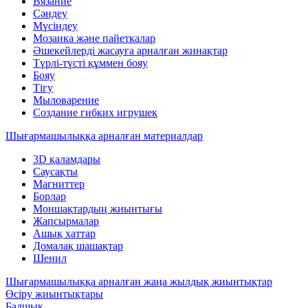
Вязание
Сәндеу
Мүсіндеу
Мозаика және пайеткалар
Әшекейлерді жасауға арналған жинақтар
Түрлі-түсті құммен бояу
Бояу
Тігу
Мыловарение
Создание гибких игрушек
Шығармашылыққа арналған материалдар
3D қаламдары
Саусақты
Магниттер
Борлар
Моншақтардың жиынтығы
Жапсырмалар
Ашық хаттар
Домалақ шашақтар
Шенил
Шығармашылыққа арналған жаңа жылдық жиынтықтар
Өсіру жиынтықтары
Балшық