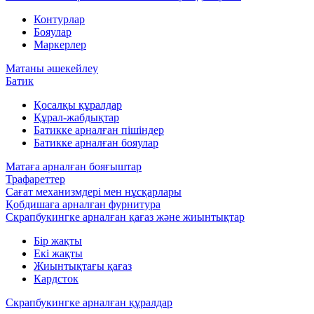
Контурлар
Бояулар
Маркерлер
Матаны әшекейлеу
Батик
Қосалқы құралдар
Құрал-жабдықтар
Батикке арналған пішіндер
Батикке арналған бояулар
Матаға арналған бояғыштар
Трафареттер
Сағат механизмдері мен нұсқарлары
Қобдишаға арналған фурнитура
Скрапбукингке арналған қағаз және жиынтықтар
Бір жақты
Екі жақты
Жиынтықтағы қағаз
Кардсток
Скрапбукингке арналған құралдар