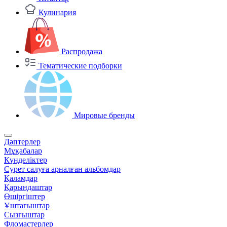
Кулинария
Распродажа
Тематические подборки
Мировые бренды
Дәптерлер
Мұқабалар
Күнделіктер
Сурет салуға арналған альбомдар
Қаламдар
Қарындаштар
Өшіргіштер
Ұштағыштар
Сызғыштар
Фломастерлер