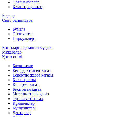
Органайзерлер
Кітап тіреуіштер
Борлар
Сызу бұйымдары
Бумага
Сызғыштар
Циркульдер
Қағаздарға арналған мұқаба
Мұқабалар
Қағаз өнімі
Блокноттар
Кеңірдектелген қағаз
Ескертпе жазба қағазы
Баспа қағазы
Көшірме қағаз
Бекітілген қағаз
Миллиметрлік қағаз
Түрлі-түсті қағаз
Күнделіктер
Күнделіктер
Дәптерлер