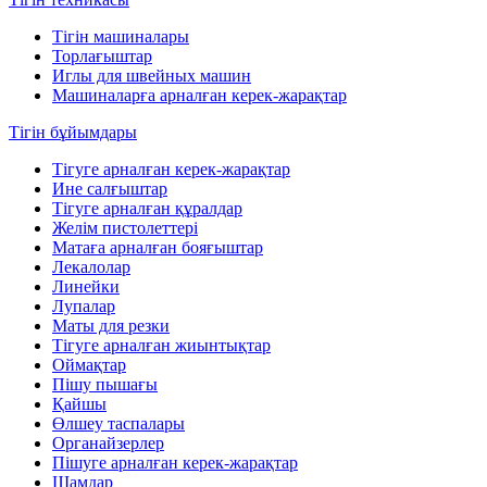
Тігін машиналары
Торлағыштар
Иглы для швейных машин
Машиналарға арналған керек-жарақтар
Тігін бұйымдары
Тігуге арналған керек-жарақтар
Ине салғыштар
Тігуге арналған құралдар
Желім пистолеттері
Матаға арналған бояғыштар
Лекалолар
Линейки
Лупалар
Маты для резки
Тігуге арналған жиынтықтар
Оймақтар
Пішу пышағы
Қайшы
Өлшеу таспалары
Органайзерлер
Пішуге арналған керек-жарақтар
Шамдар