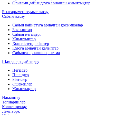
Оригами дайындауға арналған жиынтықтар
Былғарымен жұмыс жасау
Сабын жасау
Сабын қайнатуға арналған қосымшалар
Бояғыштар
Сабын негіздері
Жиынтықтар
Хош иістендіргіштер
Құюға арналған қалыптар
Сабынға арналған қаптама
Шамдарды дайындау
Негіздер
Пішіндер
Білтелер
Әшекейлер
Жиынтықтар
Нақыштау
Топиарийлер
Коллекциялау
Лэмпворк