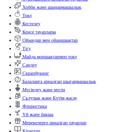
Хобби және шыңармашылық
Тоқу
Кестелеу
Кеңсе тауарлары
Ойындар мен ойыншықтар
Тігу
Майда моншақтармен тоқу
Сәндеу
Скрапбукинг
Балаларға арналған шығармашылық
Мүсіндеу және мүсін
Сұлулық және Күтім жасау
Флористика
Үй және бақша
Мерекелерге арналған тауарлар
Кітаптар