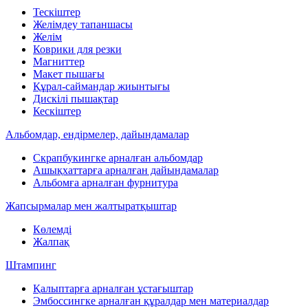
Тескіштер
Желімдеу тапаншасы
Желім
Коврики для резки
Магниттер
Макет пышағы
Құрал-саймандар жиынтығы
Дискілі пышақтар
Кескіштер
Альбомдар, ендірмелер, дайындамалар
Скрапбукингке арналған альбомдар
Ашықхаттарға арналған дайындамалар
Альбомға арналған фурнитура
Жапсырмалар мен жалтыратқыштар
Көлемді
Жалпақ
Штампинг
Қалыптарға арналған ұстағыштар
Эмбоссингке арналған құралдар мен материалдар