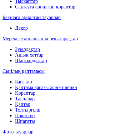
Тысқаптар
Сақтауға арналған қораптар
Бақшаға арналған тауарлар
Декор
Мерекеге арналған керек-жарақтар
Зуылдақтар
Ашық хаттар
Шартылдақтар
Сыйлық қаптамасы
Банттар
Қаптама қағазы және пленка
Қораптар
Таспалар
Қаптар
Толтырғыш
Пакеттер
Шпагаты
Фото тауарлар