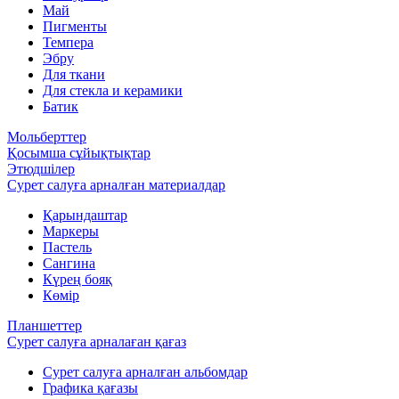
Май
Пигменты
Темпера
Эбру
Для ткани
Для стекла и керамики
Батик
Мольберттер
Қосымша сұйықтықтар
Этюдшілер
Сурет салуға арналған материалдар
Қарындаштар
Маркеры
Пастель
Сангина
Күрең бояқ
Көмір
Планшеттер
Сурет салуға арналаған қағаз
Сурет салуға арналған альбомдар
Графика қағазы