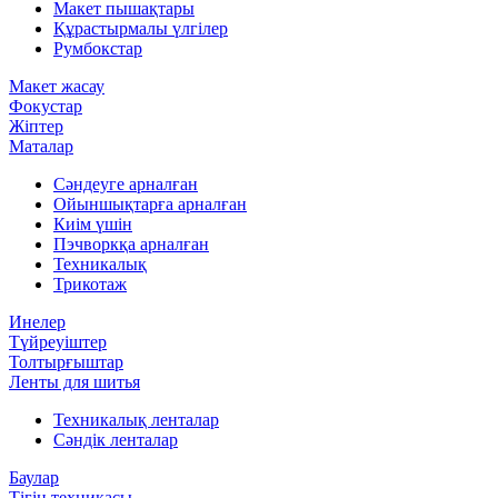
Макет пышақтары
Құрастырмалы үлгілер
Румбокстар
Макет жасау
Фокустар
Жіптер
Маталар
Сәндеуге арналған
Ойыншықтарға арналған
Киім үшін
Пэчворкқа арналған
Техникалық
Трикотаж
Инелер
Түйреуіштер
Толтырғыштар
Ленты для шитья
Техникалық ленталар
Сәндік ленталар
Баулар
Тігін техникасы