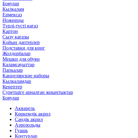
Бояулар
Қылқалам
Ермексаз
Ножницы
Түрлі-түсті қағаз
Картон
Сызу қағазы
Қойын дәптерлер
Подставки для книг
Жолдорбалар
Мешки для обуви
Қаламсауыттар
Папкалар
Канцелярские наборы
Қылқаламдар
Кенептер
Суретшіге арналған жиынтықтар
Бояулар
Акварель
Көркемдік акрил
Сәндік акрил
Аэрозольды
Гуашь
Контурлар