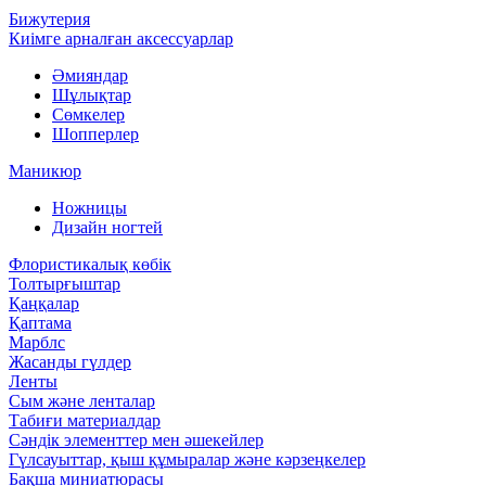
Бижутерия
Киімге арналған аксессуарлар
Әмияндар
Шұлықтар
Сөмкелер
Шопперлер
Маникюр
Ножницы
Дизайн ногтей
Флористикалық көбік
Толтырғыштар
Қаңқалар
Қаптама
Марблс
Жасанды гүлдер
Ленты
Сым және ленталар
Табиғи материалдар
Сәндік элементтер мен әшекейлер
Гүлсауыттар, қыш құмыралар және кәрзеңкелер
Бақша миниатюрасы