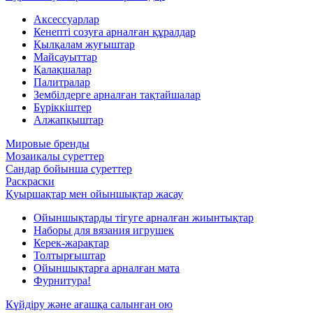
Аксессуарлар
Кенепті созуға арналған құралдар
Қылқалам жуғыштар
Майсауыттар
Қалақшалар
Палитралар
Зембілдерге арналған тақтайшалар
Бүріккіштер
Алжапқыштар
Мировые бренды
Мозаикалы суреттер
Сандар бойынша суреттер
Раскраски
Қуыршақтар мен ойыншықтар жасау
Ойыншықтарды тігуге арналған жиынтықтар
Наборы для вязания игрушек
Керек-жарақтар
Толтырғыштар
Ойыншықтарға арналған мата
Фурнитура!
Күйдіру және ағашқа салынған ою