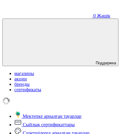
0
Жәшік
Поддержка
магазины
акции
бренды
сертификаты
Мектепке арналған тауарлар
Сыйлық сертификаттары
Суретшілерге арналған тауарлар