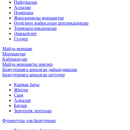
Пайеткалар
Аспалар
Помпоны
Жапсырмалы моншақтар
Өздігінен жабысатын аппликациялар
Термоаппликациялар
Әшекейлер
Гүлдер
Майда моншақ
Моншақтар
Кабошондар
Майда моншақты инелер
Бижутерияға арналған дайындамалар
Бижутерияға арналған негіздер
Қармақ бауы
Жіптер
Сым
Алқалар
Баулар
Зергерлік ленталар
Фурнитура для бижутерии