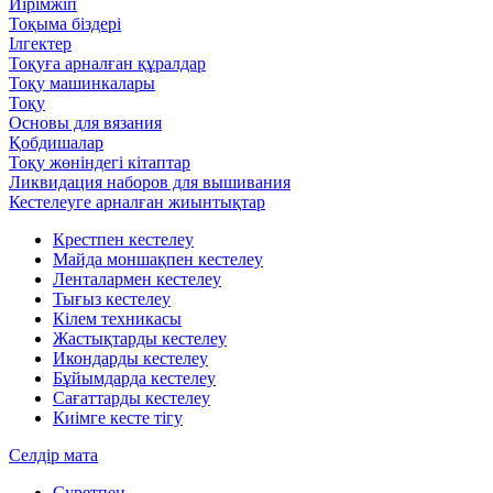
Иірімжіп
Тоқыма біздері
Ілгектер
Тоқуға арналған құралдар
Тоқу машинкалары
Тоқу
Основы для вязания
Қобдишалар
Тоқу жөніндегі кітаптар
Ликвидация наборов для вышивания
Кестелеуге арналған жиынтықтар
Крестпен кестелеу
Майда моншақпен кестелеу
Ленталармен кестелеу
Тығыз кестелеу
Кілем техникасы
Жастықтарды кестелеу
Икондарды кестелеу
Бұйымдарда кестелеу
Сағаттарды кестелеу
Киімге кесте тігу
Селдір мата
Суретпен