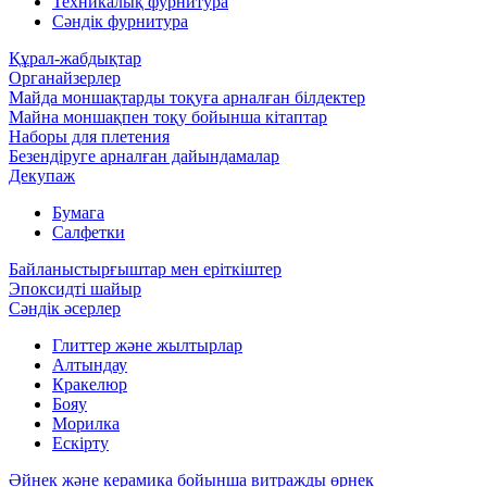
Техникалық фурнитура
Сәндік фурнитура
Құрал-жабдықтар
Органайзерлер
Майда моншақтарды тоқуға арналған білдектер
Майна моншақпен тоқу бойынша кітаптар
Наборы для плетения
Безендіруге арналған дайындамалар
Декупаж
Бумага
Салфетки
Байланыстырғыштар мен еріткіштер
Эпоксидті шайыр
Сәндік әсерлер
Глиттер және жылтырлар
Алтындау
Кракелюр
Бояу
Морилка
Ескірту
Әйнек және керамика бойынша витражды өрнек