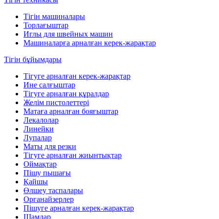
Тігін машиналары
Торлағыштар
Иглы для швейных машин
Машиналарға арналған керек-жарақтар
Тігін бұйымдары
Тігуге арналған керек-жарақтар
Ине салғыштар
Тігуге арналған құралдар
Желім пистолеттері
Матаға арналған бояғыштар
Лекалолар
Линейки
Лупалар
Маты для резки
Тігуге арналған жиынтықтар
Оймақтар
Пішу пышағы
Қайшы
Өлшеу таспалары
Органайзерлер
Пішуге арналған керек-жарақтар
Шамдар