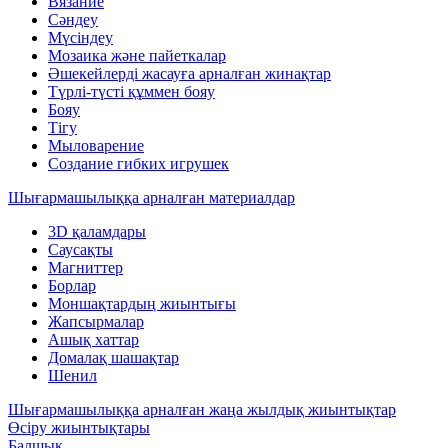
Вязание
Сәндеу
Мүсіндеу
Мозаика және пайеткалар
Әшекейлерді жасауға арналған жинақтар
Түрлі-түсті құммен бояу
Бояу
Тігу
Мыловарение
Создание гибких игрушек
Шығармашылыққа арналған материалдар
3D қаламдары
Саусақты
Магниттер
Борлар
Моншақтардың жиынтығы
Жапсырмалар
Ашық хаттар
Домалақ шашақтар
Шенил
Шығармашылыққа арналған жаңа жылдық жиынтықтар
Өсіру жиынтықтары
Балшық