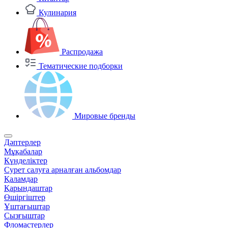
Кулинария
Распродажа
Тематические подборки
Мировые бренды
Дәптерлер
Мұқабалар
Күнделіктер
Сурет салуға арналған альбомдар
Қаламдар
Қарындаштар
Өшіргіштер
Ұштағыштар
Сызғыштар
Фломастерлер