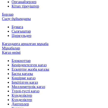
Органайзерлер
Кітап тіреуіштер
Борлар
Сызу бұйымдары
Бумага
Сызғыштар
Циркульдер
Қағаздарға арналған мұқаба
Мұқабалар
Қағаз өнімі
Блокноттар
Кеңірдектелген қағаз
Ескертпе жазба қағазы
Баспа қағазы
Көшірме қағаз
Бекітілген қағаз
Миллиметрлік қағаз
Түрлі-түсті қағаз
Күнделіктер
Күнделіктер
Дәптерлер