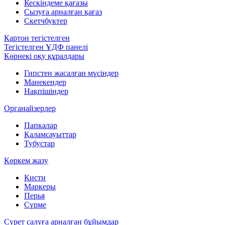
Кескіндеме қағазы
Сызуға арналған қағаз
Скетчбуктер
Картон тегістелген
Тегістелген ҰДФ панелі
Көрнекі оқу құралдары
Гипстен жасалған мүсіндер
Манекендер
Нақпішіндер
Органайзерлер
Папкалар
Қаламсауыттар
Тубустар
Көркем жазу
Кисти
Маркеры
Перья
Сүрме
Сурет салуға арналған бұйымдар