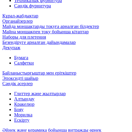
Техникалық фурнитура
Сәндік фурнитура
Құрал-жабдықтар
Органайзерлер
Майда моншақтарды тоқуға арналған білдектер
Майна моншақпен тоқу бойынша кітаптар
Наборы для плетения
Безендіруге арналған дайындамалар
Декупаж
Бумага
Салфетки
Байланыстырғыштар мен еріткіштер
Эпоксидті шайыр
Сәндік әсерлер
Глиттер және жылтырлар
Алтындау
Кракелюр
Бояу
Морилка
Ескірту
Әйнек және керамика бойынша витражды өрнек