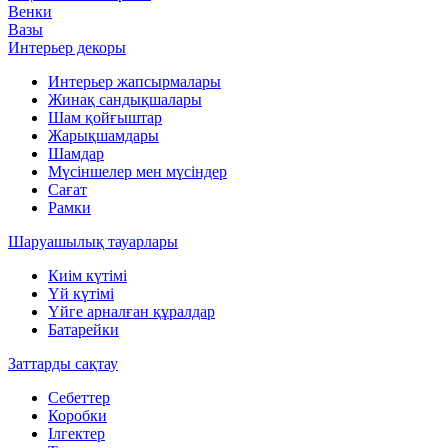
Венки
Вазы
Интерьер декоры
Интерьер жапсырмалары
Жинақ сандықшалары
Шам қойғыштар
Жарықшамдары
Шамдар
Мүсіншелер мен мүсіндер
Сағат
Рамки
Шаруашылық тауарлары
Киім күтімі
Үй күтімі
Үйге арналған құралдар
Батарейки
Заттарды сақтау
Себеттер
Коробки
Ілгектер