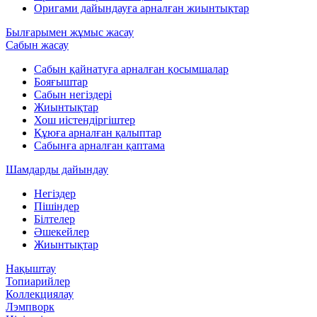
Оригами дайындауға арналған жиынтықтар
Былғарымен жұмыс жасау
Сабын жасау
Сабын қайнатуға арналған қосымшалар
Бояғыштар
Сабын негіздері
Жиынтықтар
Хош иістендіргіштер
Құюға арналған қалыптар
Сабынға арналған қаптама
Шамдарды дайындау
Негіздер
Пішіндер
Білтелер
Әшекейлер
Жиынтықтар
Нақыштау
Топиарийлер
Коллекциялау
Лэмпворк