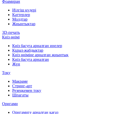
Фоамиран
Иілгіш күдері
Каттерлер
Молдтар
Жиынтықтар
3D-печать
Киіз өнімі
Киіз басуға арналған инелер
Құрал-жабдықтар
Киіз өніміне арналған жиынтық
Киіз басуға арналған
Жүн
Тоқу
Макраме
Стринг-арт
Резеңкемен тоқу
Шпагаты
Оригами
Оригамиге арналған қағаз