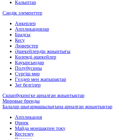
Қалыптар
Сәндік элементтер
Анкерлер
Аппликациялар
Брадсы
Кесу
Люверстер
Әшекейлердің жиынтығы
Көлемді әшекейлер
Қауырсындар
Полубусины
Сүргіш мөр
Гүлдер мен жапырақтар
Зат белгілер
Скрапбукингке арналған жиынтықтар
Мировые бренды
Балалар шығармашылығына арналған жиынтықтар
Аппликация
Өрнек
Майда моншақпен тоқу
Кестелеу