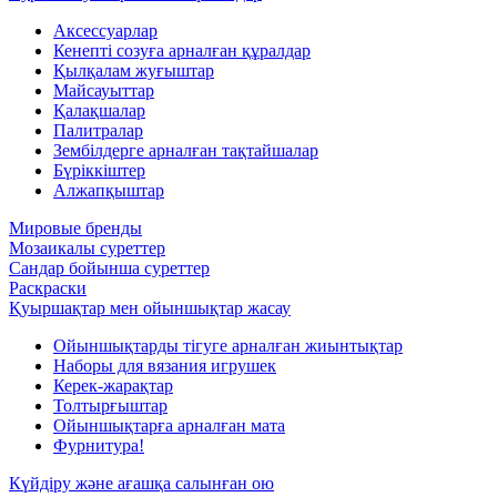
Аксессуарлар
Кенепті созуға арналған құралдар
Қылқалам жуғыштар
Майсауыттар
Қалақшалар
Палитралар
Зембілдерге арналған тақтайшалар
Бүріккіштер
Алжапқыштар
Мировые бренды
Мозаикалы суреттер
Сандар бойынша суреттер
Раскраски
Қуыршақтар мен ойыншықтар жасау
Ойыншықтарды тігуге арналған жиынтықтар
Наборы для вязания игрушек
Керек-жарақтар
Толтырғыштар
Ойыншықтарға арналған мата
Фурнитура!
Күйдіру және ағашқа салынған ою