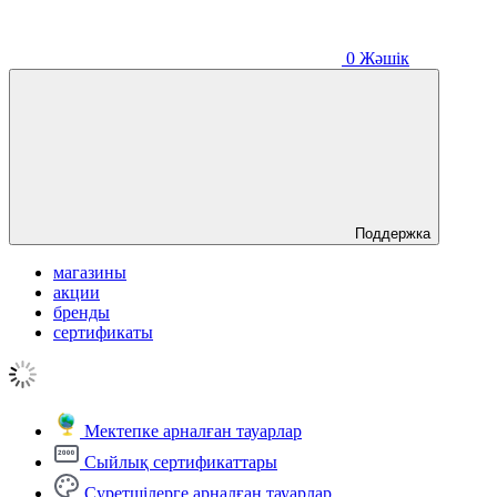
0
Жәшік
Поддержка
магазины
акции
бренды
сертификаты
Мектепке арналған тауарлар
Сыйлық сертификаттары
Суретшілерге арналған тауарлар