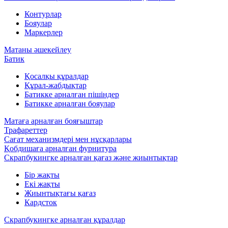
Контурлар
Бояулар
Маркерлер
Матаны әшекейлеу
Батик
Қосалқы құралдар
Құрал-жабдықтар
Батикке арналған пішіндер
Батикке арналған бояулар
Матаға арналған бояғыштар
Трафареттер
Сағат механизмдері мен нұсқарлары
Қобдишаға арналған фурнитура
Скрапбукингке арналған қағаз және жиынтықтар
Бір жақты
Екі жақты
Жиынтықтағы қағаз
Кардсток
Скрапбукингке арналған құралдар