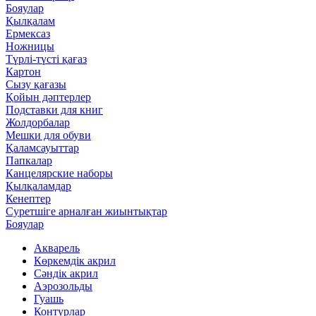
Бояулар
Қылқалам
Ермексаз
Ножницы
Түрлі-түсті қағаз
Картон
Сызу қағазы
Қойын дәптерлер
Подставки для книг
Жолдорбалар
Мешки для обуви
Қаламсауыттар
Папкалар
Канцелярские наборы
Қылқаламдар
Кенептер
Суретшіге арналған жиынтықтар
Бояулар
Акварель
Көркемдік акрил
Сәндік акрил
Аэрозольды
Гуашь
Контурлар