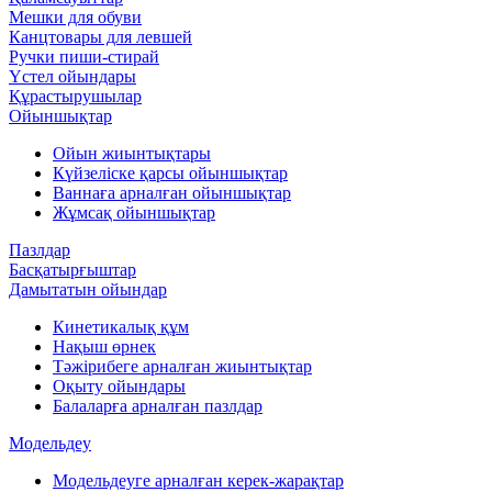
Мешки для обуви
Канцтовары для левшей
Ручки пиши-стирай
Үстел ойындары
Құрастырушылар
Ойыншықтар
Ойын жиынтықтары
Күйзеліске қарсы ойыншықтар
Ваннаға арналған ойыншықтар
Жұмсақ ойыншықтар
Пазлдар
Басқатырғыштар
Дамытатын ойындар
Кинетикалық құм
Нақыш өрнек
Тәжірибеге арналған жиынтықтар
Оқыту ойындары
Балаларға арналған пазлдар
Модельдеу
Модельдеуге арналған керек-жарақтар