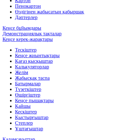
Картон
Пенокартон
Өздігінен жабысатын қабыршақ
Дәптерлер
Кеңсе бұйымдары
Демонстрациялық тақталар
Кеңсе керек-жарақтары
Тескіштер
Кеңсе жиынтықтары
Қағаз қысқыштар
Калькуляторлар
Желім
Жабысқақ таспа
Батырмалар
Түзеткіштер
Өшіргіштер
Кеңсе пышақтары
Қайшы
Кескіштер
Қыстырғыштар
Степлер
Ұштағыштар
Қаламсауыттар