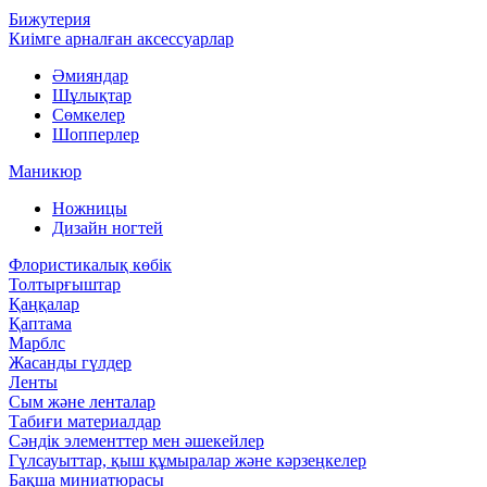
Бижутерия
Киімге арналған аксессуарлар
Әмияндар
Шұлықтар
Сөмкелер
Шопперлер
Маникюр
Ножницы
Дизайн ногтей
Флористикалық көбік
Толтырғыштар
Қаңқалар
Қаптама
Марблс
Жасанды гүлдер
Ленты
Сым және ленталар
Табиғи материалдар
Сәндік элементтер мен әшекейлер
Гүлсауыттар, қыш құмыралар және кәрзеңкелер
Бақша миниатюрасы