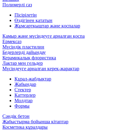
Полимерлі саз
Пісірілетін
Өздігінен қататын
Жұмсартқыштар және қоспалар
Қамыр және мүсіндеуге арналған қоспа
Ермексаз
Мүсіндік пластилин
Бедерлерді дайындау
Керамикалық флористика
Лактар мен гельдер
Мүсіндеуге арналған керек-жарақтар
Құрал-жабдықтар
Жабындар
Стектер
Каттерлер
Молдтар
Формы
Сәндік бетон
Жабыстырма бойынша кітаптар
Косметика құралдары