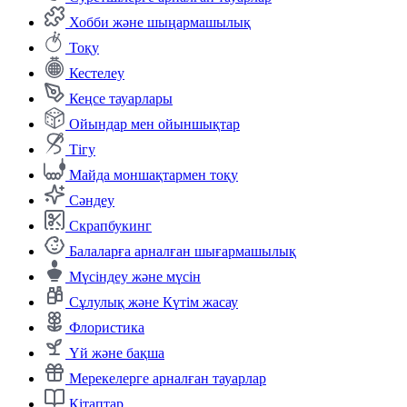
Хобби және шыңармашылық
Тоқу
Кестелеу
Кеңсе тауарлары
Ойындар мен ойыншықтар
Тігу
Майда моншақтармен тоқу
Сәндеу
Скрапбукинг
Балаларға арналған шығармашылық
Мүсіндеу және мүсін
Сұлулық және Күтім жасау
Флористика
Үй және бақша
Мерекелерге арналған тауарлар
Кітаптар