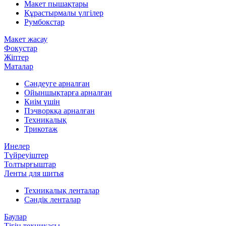
Макет пышақтары
Құрастырмалы үлгілер
Румбокстар
Макет жасау
Фокустар
Жіптер
Маталар
Сәндеуге арналған
Ойыншықтарға арналған
Киім үшін
Пэчворкқа арналған
Техникалық
Трикотаж
Инелер
Түйреуіштер
Толтырғыштар
Ленты для шитья
Техникалық ленталар
Сәндік ленталар
Баулар
Тігін техникасы