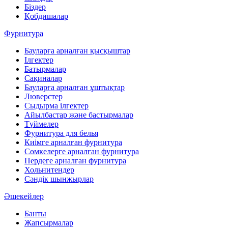
Біздер
Қобдишалар
Фурнитура
Бауларға арналған қысқыштар
Ілгектер
Батырмалар
Сақиналар
Бауларға арналған ұштықтар
Люверстер
Сыдырма ілгектер
Айылбастар және бастырмалар
Түймелер
Фурнитура для белья
Киімге арналған фурнитура
Сөмкелерге арналған фурнитура
Пердеге арналған фурнитура
Хольнитендер
Сәндік шынжырлар
Әшекейлер
Банты
Жапсырмалар