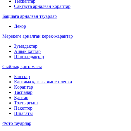
Тысқаптар
Сақтауға арналған қораптар
Бақшаға арналған тауарлар
Декор
Мерекеге арналған керек-жарақтар
Зуылдақтар
Ашық хаттар
Шартылдақтар
Сыйлық қаптамасы
Банттар
Қаптама қағазы және пленка
Қораптар
Таспалар
Қаптар
Толтырғыш
Пакеттер
Шпагаты
Фото тауарлар