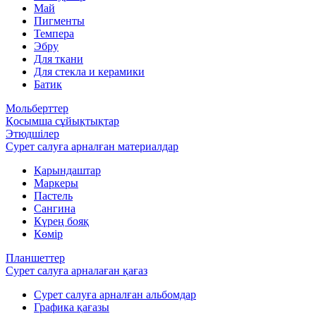
Май
Пигменты
Темпера
Эбру
Для ткани
Для стекла и керамики
Батик
Мольберттер
Қосымша сұйықтықтар
Этюдшілер
Сурет салуға арналған материалдар
Қарындаштар
Маркеры
Пастель
Сангина
Күрең бояқ
Көмір
Планшеттер
Сурет салуға арналаған қағаз
Сурет салуға арналған альбомдар
Графика қағазы