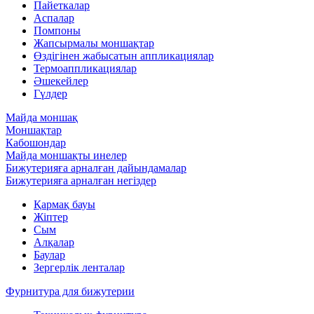
Пайеткалар
Аспалар
Помпоны
Жапсырмалы моншақтар
Өздігінен жабысатын аппликациялар
Термоаппликациялар
Әшекейлер
Гүлдер
Майда моншақ
Моншақтар
Кабошондар
Майда моншақты инелер
Бижутерияға арналған дайындамалар
Бижутерияға арналған негіздер
Қармақ бауы
Жіптер
Сым
Алқалар
Баулар
Зергерлік ленталар
Фурнитура для бижутерии