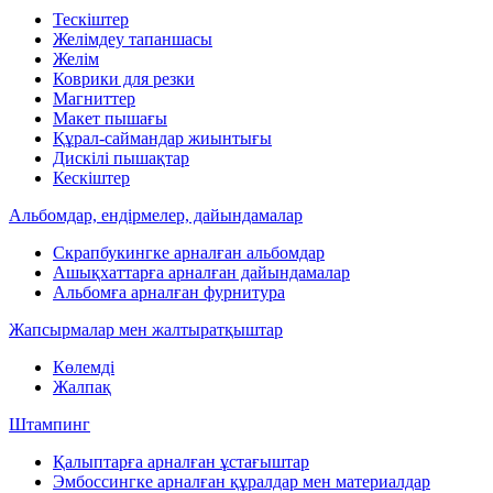
Тескіштер
Желімдеу тапаншасы
Желім
Коврики для резки
Магниттер
Макет пышағы
Құрал-саймандар жиынтығы
Дискілі пышақтар
Кескіштер
Альбомдар, ендірмелер, дайындамалар
Скрапбукингке арналған альбомдар
Ашықхаттарға арналған дайындамалар
Альбомға арналған фурнитура
Жапсырмалар мен жалтыратқыштар
Көлемді
Жалпақ
Штампинг
Қалыптарға арналған ұстағыштар
Эмбоссингке арналған құралдар мен материалдар