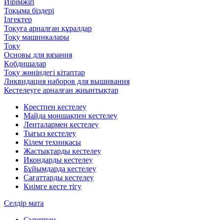
Иірімжіп
Тоқыма біздері
Ілгектер
Тоқуға арналған құралдар
Тоқу машинкалары
Тоқу
Основы для вязания
Қобдишалар
Тоқу жөніндегі кітаптар
Ликвидация наборов для вышивания
Кестелеуге арналған жиынтықтар
Крестпен кестелеу
Майда моншақпен кестелеу
Ленталармен кестелеу
Тығыз кестелеу
Кілем техникасы
Жастықтарды кестелеу
Икондарды кестелеу
Бұйымдарда кестелеу
Сағаттарды кестелеу
Киімге кесте тігу
Селдір мата
Суретпен