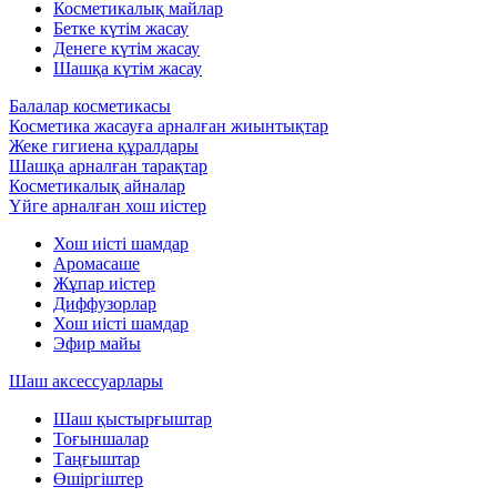
Косметикалық майлар
Бетке күтім жасау
Денеге күтім жасау
Шашқа күтім жасау
Балалар косметикасы
Косметика жасауға арналған жиынтықтар
Жеке гигиена құралдары
Шашқа арналған тарақтар
Косметикалық айналар
Үйге арналған хош иістер
Хош иісті шамдар
Аромасаше
Жұпар иістер
Диффузорлар
Хош иісті шамдар
Эфир майы
Шаш аксессуарлары
Шаш қыстырғыштар
Тоғыншалар
Таңғыштар
Өшіргіштер