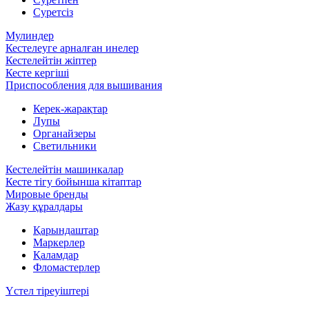
Суретсіз
Мулиндер
Кестелеуге арналған инелер
Кестелейтін жіптер
Кесте кергіші
Приспособления для вышивания
Керек-жарақтар
Лупы
Органайзеры
Светильники
Кестелейтін машинкалар
Кесте тігу бойынша кітаптар
Мировые бренды
Жазу құралдары
Қарындаштар
Маркерлер
Қаламдар
Фломастерлер
Үстел тіреуіштері