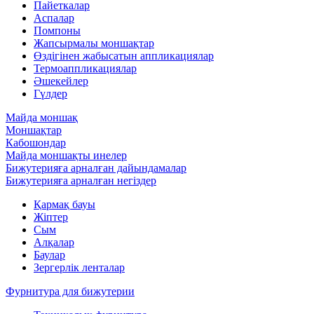
Пайеткалар
Аспалар
Помпоны
Жапсырмалы моншақтар
Өздігінен жабысатын аппликациялар
Термоаппликациялар
Әшекейлер
Гүлдер
Майда моншақ
Моншақтар
Кабошондар
Майда моншақты инелер
Бижутерияға арналған дайындамалар
Бижутерияға арналған негіздер
Қармақ бауы
Жіптер
Сым
Алқалар
Баулар
Зергерлік ленталар
Фурнитура для бижутерии