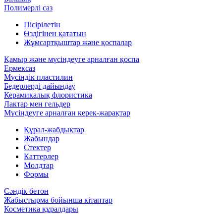
Полимерлі саз
Пісірілетін
Өздігінен қататын
Жұмсартқыштар және қоспалар
Қамыр және мүсіндеуге арналған қоспа
Ермексаз
Мүсіндік пластилин
Бедерлерді дайындау
Керамикалық флористика
Лактар мен гельдер
Мүсіндеуге арналған керек-жарақтар
Құрал-жабдықтар
Жабындар
Стектер
Каттерлер
Молдтар
Формы
Сәндік бетон
Жабыстырма бойынша кітаптар
Косметика құралдары