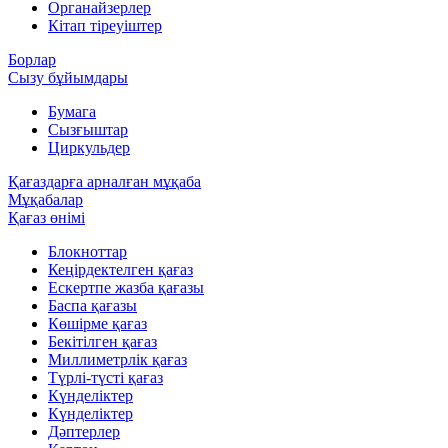
Органайзерлер
Кітап тіреуіштер
Борлар
Сызу бұйымдары
Бумага
Сызғыштар
Циркульдер
Қағаздарға арналған мұқаба
Мұқабалар
Қағаз өнімі
Блокноттар
Кеңірдектелген қағаз
Ескертпе жазба қағазы
Баспа қағазы
Көшірме қағаз
Бекітілген қағаз
Миллиметрлік қағаз
Түрлі-түсті қағаз
Күнделіктер
Күнделіктер
Дәптерлер