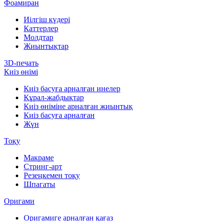
Фоамиран
Иілгіш күдері
Каттерлер
Молдтар
Жиынтықтар
3D-печать
Киіз өнімі
Киіз басуға арналған инелер
Құрал-жабдықтар
Киіз өніміне арналған жиынтық
Киіз басуға арналған
Жүн
Тоқу
Макраме
Стринг-арт
Резеңкемен тоқу
Шпагаты
Оригами
Оригамиге арналған қағаз