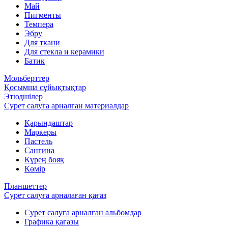
Май
Пигменты
Темпера
Эбру
Для ткани
Для стекла и керамики
Батик
Мольберттер
Қосымша сұйықтықтар
Этюдшілер
Сурет салуға арналған материалдар
Қарындаштар
Маркеры
Пастель
Сангина
Күрең бояқ
Көмір
Планшеттер
Сурет салуға арналаған қағаз
Сурет салуға арналған альбомдар
Графика қағазы