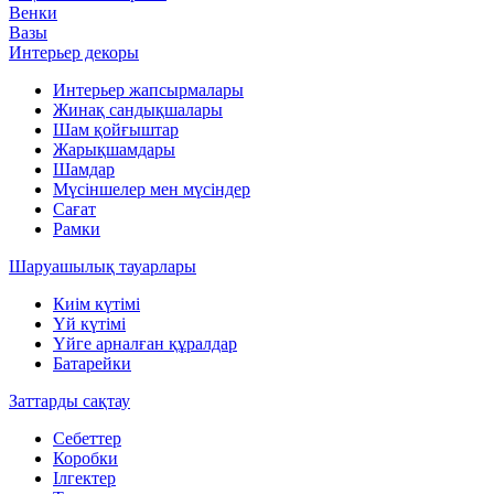
Венки
Вазы
Интерьер декоры
Интерьер жапсырмалары
Жинақ сандықшалары
Шам қойғыштар
Жарықшамдары
Шамдар
Мүсіншелер мен мүсіндер
Сағат
Рамки
Шаруашылық тауарлары
Киім күтімі
Үй күтімі
Үйге арналған құралдар
Батарейки
Заттарды сақтау
Себеттер
Коробки
Ілгектер