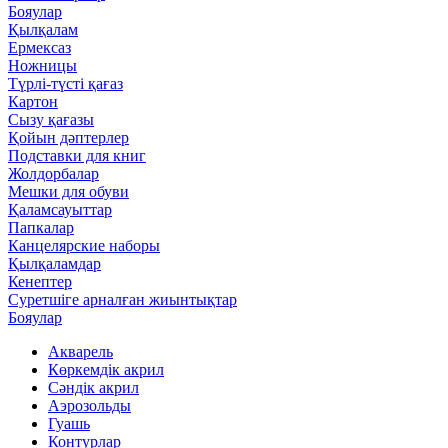
Бояулар
Қылқалам
Ермексаз
Ножницы
Түрлі-түсті қағаз
Картон
Сызу қағазы
Қойын дәптерлер
Подставки для книг
Жолдорбалар
Мешки для обуви
Қаламсауыттар
Папкалар
Канцелярские наборы
Қылқаламдар
Кенептер
Суретшіге арналған жиынтықтар
Бояулар
Акварель
Көркемдік акрил
Сәндік акрил
Аэрозольды
Гуашь
Контурлар