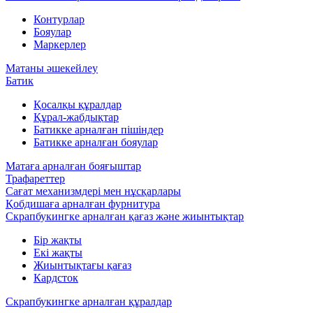
Контурлар
Бояулар
Маркерлер
Матаны әшекейлеу
Батик
Қосалқы құралдар
Құрал-жабдықтар
Батикке арналған пішіндер
Батикке арналған бояулар
Матаға арналған бояғыштар
Трафареттер
Сағат механизмдері мен нұсқарлары
Қобдишаға арналған фурнитура
Скрапбукингке арналған қағаз және жиынтықтар
Бір жақты
Екі жақты
Жиынтықтағы қағаз
Кардсток
Скрапбукингке арналған құралдар