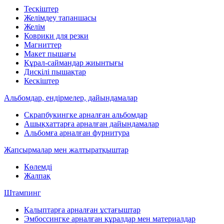
Тескіштер
Желімдеу тапаншасы
Желім
Коврики для резки
Магниттер
Макет пышағы
Құрал-саймандар жиынтығы
Дискілі пышақтар
Кескіштер
Альбомдар, ендірмелер, дайындамалар
Скрапбукингке арналған альбомдар
Ашықхаттарға арналған дайындамалар
Альбомға арналған фурнитура
Жапсырмалар мен жалтыратқыштар
Көлемді
Жалпақ
Штампинг
Қалыптарға арналған ұстағыштар
Эмбоссингке арналған құралдар мен материалдар