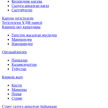
Кескіндеме қағазы
Сызуға арналған қағаз
Скетчбуктер
Картон тегістелген
Тегістелген ҰДФ панелі
Көрнекі оқу құралдары
Гипстен жасалған мүсіндер
Манекендер
Нақпішіндер
Органайзерлер
Папкалар
Қаламсауыттар
Тубустар
Көркем жазу
Кисти
Маркеры
Перья
Сүрме
Сурет салуға арналған бұйымдар