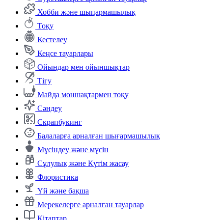
Хобби және шыңармашылық
Тоқу
Кестелеу
Кеңсе тауарлары
Ойындар мен ойыншықтар
Тігу
Майда моншақтармен тоқу
Сәндеу
Скрапбукинг
Балаларға арналған шығармашылық
Мүсіндеу және мүсін
Сұлулық және Күтім жасау
Флористика
Үй және бақша
Мерекелерге арналған тауарлар
Кітаптар