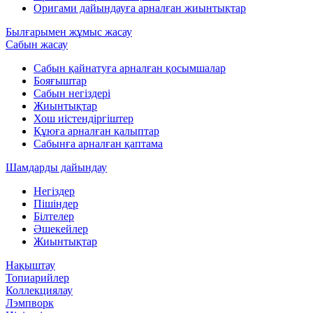
Оригами дайындауға арналған жиынтықтар
Былғарымен жұмыс жасау
Сабын жасау
Сабын қайнатуға арналған қосымшалар
Бояғыштар
Сабын негіздері
Жиынтықтар
Хош иістендіргіштер
Құюға арналған қалыптар
Сабынға арналған қаптама
Шамдарды дайындау
Негіздер
Пішіндер
Білтелер
Әшекейлер
Жиынтықтар
Нақыштау
Топиарийлер
Коллекциялау
Лэмпворк