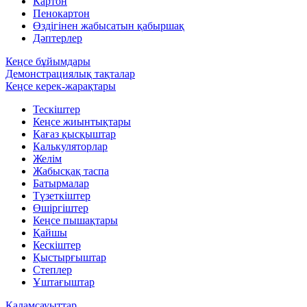
Картон
Пенокартон
Өздігінен жабысатын қабыршақ
Дәптерлер
Кеңсе бұйымдары
Демонстрациялық тақталар
Кеңсе керек-жарақтары
Тескіштер
Кеңсе жиынтықтары
Қағаз қысқыштар
Калькуляторлар
Желім
Жабысқақ таспа
Батырмалар
Түзеткіштер
Өшіргіштер
Кеңсе пышақтары
Қайшы
Кескіштер
Қыстырғыштар
Степлер
Ұштағыштар
Қаламсауыттар