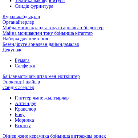
Техникалық фурнитура
Сәндік фурнитура
Құрал-жабдықтар
Органайзерлер
Майда моншақтарды тоқуға арналған білдектер
Майна моншақпен тоқу бойынша кітаптар
Наборы для плетения
Безендіруге арналған дайындамалар
Декупаж
Бумага
Салфетки
Байланыстырғыштар мен еріткіштер
Эпоксидті шайыр
Сәндік әсерлер
Глиттер және жылтырлар
Алтындау
Кракелюр
Бояу
Морилка
Ескірту
Әйнек және керамика бойынша витражды өрнек