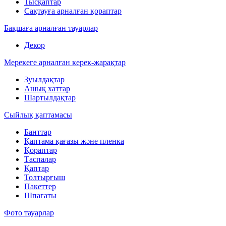
Тысқаптар
Сақтауға арналған қораптар
Бақшаға арналған тауарлар
Декор
Мерекеге арналған керек-жарақтар
Зуылдақтар
Ашық хаттар
Шартылдақтар
Сыйлық қаптамасы
Банттар
Қаптама қағазы және пленка
Қораптар
Таспалар
Қаптар
Толтырғыш
Пакеттер
Шпагаты
Фото тауарлар