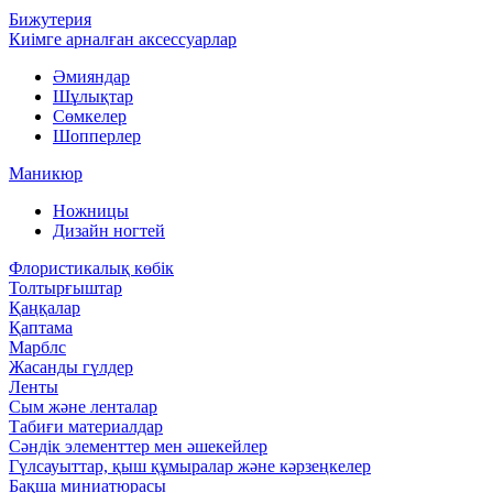
Бижутерия
Киімге арналған аксессуарлар
Әмияндар
Шұлықтар
Сөмкелер
Шопперлер
Маникюр
Ножницы
Дизайн ногтей
Флористикалық көбік
Толтырғыштар
Қаңқалар
Қаптама
Марблс
Жасанды гүлдер
Ленты
Сым және ленталар
Табиғи материалдар
Сәндік элементтер мен әшекейлер
Гүлсауыттар, қыш құмыралар және кәрзеңкелер
Бақша миниатюрасы