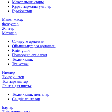
Макет пышақтары
Құрастырмалы үлгілер
Румбокстар
Макет жасау
Фокустар
Жіптер
Маталар
Сәндеуге арналған
Ойыншықтарға арналған
Киім үшін
Пэчворкқа арналған
Техникалық
Трикотаж
Инелер
Түйреуіштер
Толтырғыштар
Ленты для шитья
Техникалық ленталар
Сәндік ленталар
Баулар
Тігін техникасы