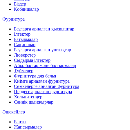
Біздер
Қобдишалар
Фурнитура
Бауларға арналған қысқыштар
Ілгектер
Батырмалар
Сақиналар
Бауларға арналған ұштықтар
Люверстер
Сыдырма ілгектер
Айылбастар және бастырмалар
Түймелер
Фурнитура для белья
Киімге арналған фурнитура
Сөмкелерге арналған фурнитура
Пердеге арналған фурнитура
Хольнитендер
Сәндік шынжырлар
Әшекейлер
Банты
Жапсырмалар