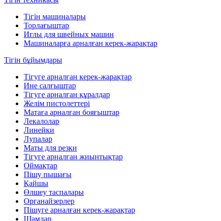
Тігін машиналары
Торлағыштар
Иглы для швейных машин
Машиналарға арналған керек-жарақтар
Тігін бұйымдары
Тігуге арналған керек-жарақтар
Ине салғыштар
Тігуге арналған құралдар
Желім пистолеттері
Матаға арналған бояғыштар
Лекалолар
Линейки
Лупалар
Маты для резки
Тігуге арналған жиынтықтар
Оймақтар
Пішу пышағы
Қайшы
Өлшеу таспалары
Органайзерлер
Пішуге арналған керек-жарақтар
Шамдар