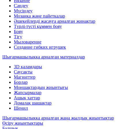
Вязание
Сәндеу
Мүсіндеу
Мозаика және пайеткалар
Әшекейлерді жасауға арналған жинақтар
Түрлі-түсті құммен бояу
Бояу
Тігу
Мыловарение
Создание гибких игрушек
Шығармашылыққа арналған материалдар
3D қаламдары
Саусақты
Магниттер
Борлар
Моншақтардың жиынтығы
Жапсырмалар
Ашық хаттар
Домалақ шашақтар
Шенил
Шығармашылыққа арналған жаңа жылдық жиынтықтар
Өсіру жиынтықтары
Балшық