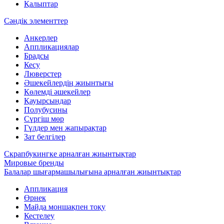
Қалыптар
Сәндік элементтер
Анкерлер
Аппликациялар
Брадсы
Кесу
Люверстер
Әшекейлердің жиынтығы
Көлемді әшекейлер
Қауырсындар
Полубусины
Сүргіш мөр
Гүлдер мен жапырақтар
Зат белгілер
Скрапбукингке арналған жиынтықтар
Мировые бренды
Балалар шығармашылығына арналған жиынтықтар
Аппликация
Өрнек
Майда моншақпен тоқу
Кестелеу