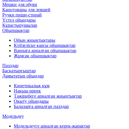
Мешки для обуви
Канцтовары для левшей
Ручки пиши-стирай
Үстел ойындары
Құрастырушылар
Ойыншықтар
Ойын жиынтықтары
Күйзеліске қарсы ойыншықтар
Ваннаға арналған ойыншықтар
Жұмсақ ойыншықтар
Пазлдар
Басқатырғыштар
Дамытатын ойындар
Кинетикалық құм
Нақыш өрнек
Тәжірибеге арналған жиынтықтар
Оқыту ойындары
Балаларға арналған пазлдар
Модельдеу
Модельдеуге арналған керек-жарақтар