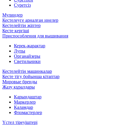
Суретсіз
Мулиндер
Кестелеуге арналған инелер
Кестелейтін жіптер
Кесте кергіші
Приспособления для вышивания
Керек-жарақтар
Лупы
Органайзеры
Светильники
Кестелейтін машинкалар
Кесте тігу бойынша кітаптар
Мировые бренды
Жазу құралдары
Қарындаштар
Маркерлер
Қаламдар
Фломастерлер
Үстел тіреуіштері