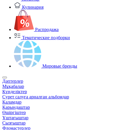
Кулинария
Распродажа
Тематические подборки
Мировые бренды
Дәптерлер
Мұқабалар
Күнделіктер
Сурет салуға арналған альбомдар
Қаламдар
Қарындаштар
Өшіргіштер
Ұштағыштар
Сызғыштар
Фломастерлер