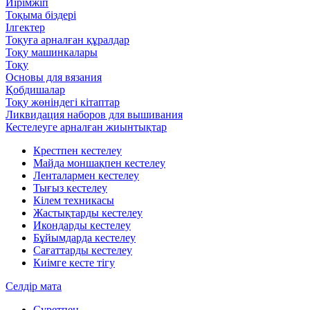
Иірімжіп
Тоқыма біздері
Ілгектер
Тоқуға арналған құралдар
Тоқу машинкалары
Тоқу
Основы для вязания
Қобдишалар
Тоқу жөніндегі кітаптар
Ликвидация наборов для вышивания
Кестелеуге арналған жиынтықтар
Крестпен кестелеу
Майда моншақпен кестелеу
Ленталармен кестелеу
Тығыз кестелеу
Кілем техникасы
Жастықтарды кестелеу
Икондарды кестелеу
Бұйымдарда кестелеу
Сағаттарды кестелеу
Киімге кесте тігу
Селдір мата
Суретпен