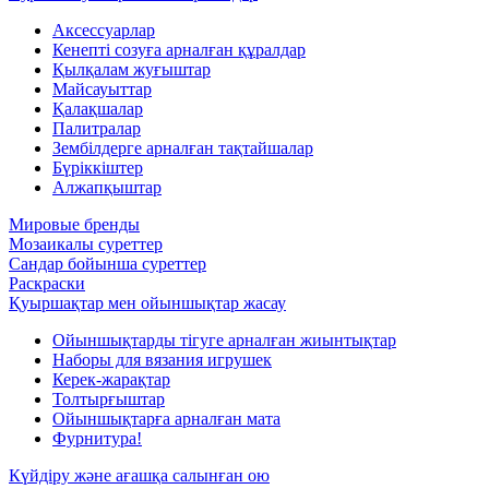
Аксессуарлар
Кенепті созуға арналған құралдар
Қылқалам жуғыштар
Майсауыттар
Қалақшалар
Палитралар
Зембілдерге арналған тақтайшалар
Бүріккіштер
Алжапқыштар
Мировые бренды
Мозаикалы суреттер
Сандар бойынша суреттер
Раскраски
Қуыршақтар мен ойыншықтар жасау
Ойыншықтарды тігуге арналған жиынтықтар
Наборы для вязания игрушек
Керек-жарақтар
Толтырғыштар
Ойыншықтарға арналған мата
Фурнитура!
Күйдіру және ағашқа салынған ою