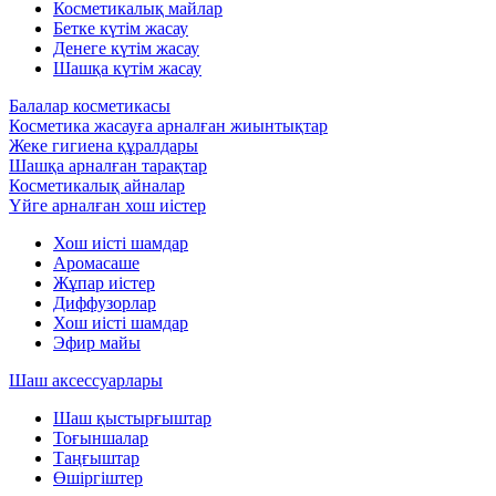
Косметикалық майлар
Бетке күтім жасау
Денеге күтім жасау
Шашқа күтім жасау
Балалар косметикасы
Косметика жасауға арналған жиынтықтар
Жеке гигиена құралдары
Шашқа арналған тарақтар
Косметикалық айналар
Үйге арналған хош иістер
Хош иісті шамдар
Аромасаше
Жұпар иістер
Диффузорлар
Хош иісті шамдар
Эфир майы
Шаш аксессуарлары
Шаш қыстырғыштар
Тоғыншалар
Таңғыштар
Өшіргіштер