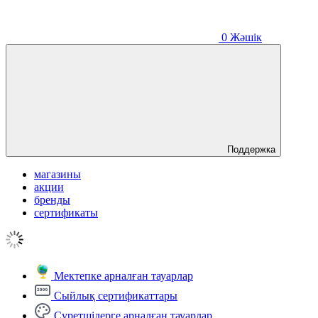
0
Жәшік
Поддержка
магазины
акции
бренды
сертификаты
Мектепке арналған тауарлар
Сыйлық сертификаттары
Суретшілерге арналған тауарлар