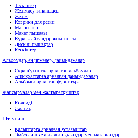
Тескіштер
Желімдеу тапаншасы
Желім
Коврики для резки
Магниттер
Макет пышағы
Құрал-саймандар жиынтығы
Дискілі пышақтар
Кескіштер
Альбомдар, ендірмелер, дайындамалар
Скрапбукингке арналған альбомдар
Ашықхаттарға арналған дайындамалар
Альбомға арналған фурнитура
Жапсырмалар мен жалтыратқыштар
Көлемді
Жалпақ
Штампинг
Қалыптарға арналған ұстағыштар
Эмбоссингке арналған құралдар мен материалдар