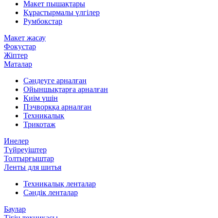
Макет пышақтары
Құрастырмалы үлгілер
Румбокстар
Макет жасау
Фокустар
Жіптер
Маталар
Сәндеуге арналған
Ойыншықтарға арналған
Киім үшін
Пэчворкқа арналған
Техникалық
Трикотаж
Инелер
Түйреуіштер
Толтырғыштар
Ленты для шитья
Техникалық ленталар
Сәндік ленталар
Баулар
Тігін техникасы