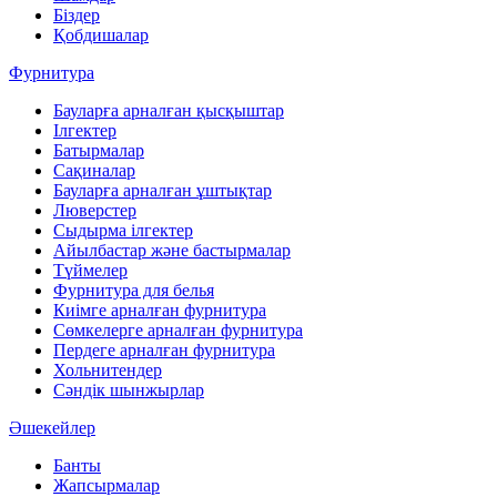
Біздер
Қобдишалар
Фурнитура
Бауларға арналған қысқыштар
Ілгектер
Батырмалар
Сақиналар
Бауларға арналған ұштықтар
Люверстер
Сыдырма ілгектер
Айылбастар және бастырмалар
Түймелер
Фурнитура для белья
Киімге арналған фурнитура
Сөмкелерге арналған фурнитура
Пердеге арналған фурнитура
Хольнитендер
Сәндік шынжырлар
Әшекейлер
Банты
Жапсырмалар