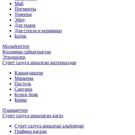
Май
Пигменты
Темпера
Эбру
Для ткани
Для стекла и керамики
Батик
Мольберттер
Қосымша сұйықтықтар
Этюдшілер
Сурет салуға арналған материалдар
Қарындаштар
Маркеры
Пастель
Сангина
Күрең бояқ
Көмір
Планшеттер
Сурет салуға арналаған қағаз
Сурет салуға арналған альбомдар
Графика қағазы