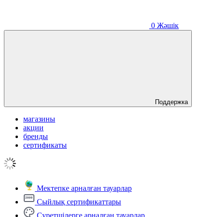
0
Жәшік
Поддержка
магазины
акции
бренды
сертификаты
Мектепке арналған тауарлар
Сыйлық сертификаттары
Суретшілерге арналған тауарлар