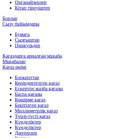
Органайзерлер
Кітап тіреуіштер
Борлар
Сызу бұйымдары
Бумага
Сызғыштар
Циркульдер
Қағаздарға арналған мұқаба
Мұқабалар
Қағаз өнімі
Блокноттар
Кеңірдектелген қағаз
Ескертпе жазба қағазы
Баспа қағазы
Көшірме қағаз
Бекітілген қағаз
Миллиметрлік қағаз
Түрлі-түсті қағаз
Күнделіктер
Күнделіктер
Дәптерлер