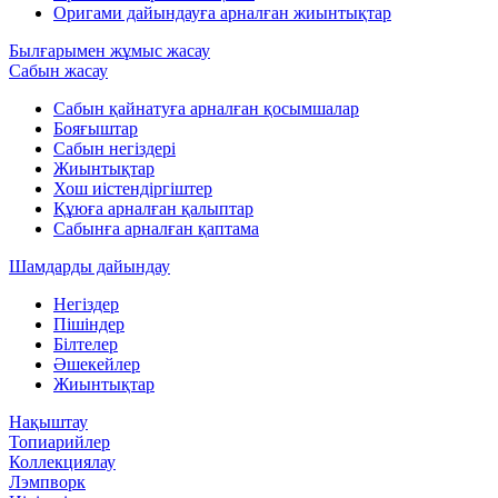
Оригами дайындауға арналған жиынтықтар
Былғарымен жұмыс жасау
Сабын жасау
Сабын қайнатуға арналған қосымшалар
Бояғыштар
Сабын негіздері
Жиынтықтар
Хош иістендіргіштер
Құюға арналған қалыптар
Сабынға арналған қаптама
Шамдарды дайындау
Негіздер
Пішіндер
Білтелер
Әшекейлер
Жиынтықтар
Нақыштау
Топиарийлер
Коллекциялау
Лэмпворк