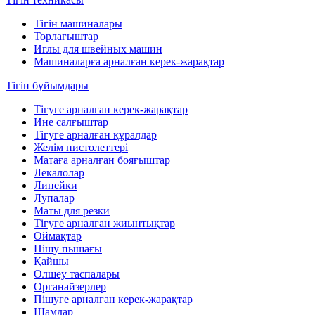
Тігін машиналары
Торлағыштар
Иглы для швейных машин
Машиналарға арналған керек-жарақтар
Тігін бұйымдары
Тігуге арналған керек-жарақтар
Ине салғыштар
Тігуге арналған құралдар
Желім пистолеттері
Матаға арналған бояғыштар
Лекалолар
Линейки
Лупалар
Маты для резки
Тігуге арналған жиынтықтар
Оймақтар
Пішу пышағы
Қайшы
Өлшеу таспалары
Органайзерлер
Пішуге арналған керек-жарақтар
Шамдар