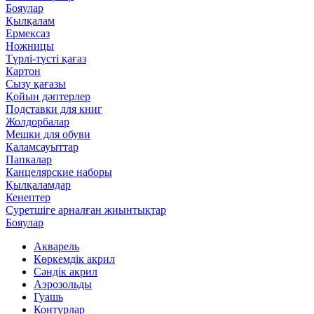
Бояулар
Қылқалам
Ермексаз
Ножницы
Түрлі-түсті қағаз
Картон
Сызу қағазы
Қойын дәптерлер
Подставки для книг
Жолдорбалар
Мешки для обуви
Қаламсауыттар
Папкалар
Канцелярские наборы
Қылқаламдар
Кенептер
Суретшіге арналған жиынтықтар
Бояулар
Акварель
Көркемдік акрил
Сәндік акрил
Аэрозольды
Гуашь
Контурлар