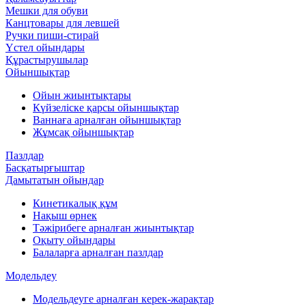
Мешки для обуви
Канцтовары для левшей
Ручки пиши-стирай
Үстел ойындары
Құрастырушылар
Ойыншықтар
Ойын жиынтықтары
Күйзеліске қарсы ойыншықтар
Ваннаға арналған ойыншықтар
Жұмсақ ойыншықтар
Пазлдар
Басқатырғыштар
Дамытатын ойындар
Кинетикалық құм
Нақыш өрнек
Тәжірибеге арналған жиынтықтар
Оқыту ойындары
Балаларға арналған пазлдар
Модельдеу
Модельдеуге арналған керек-жарақтар