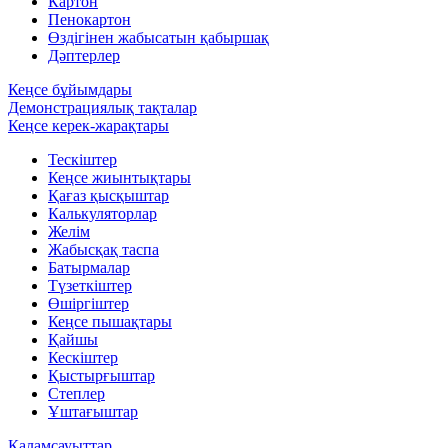
Картон
Пенокартон
Өздігінен жабысатын қабыршақ
Дәптерлер
Кеңсе бұйымдары
Демонстрациялық тақталар
Кеңсе керек-жарақтары
Тескіштер
Кеңсе жиынтықтары
Қағаз қысқыштар
Калькуляторлар
Желім
Жабысқақ таспа
Батырмалар
Түзеткіштер
Өшіргіштер
Кеңсе пышақтары
Қайшы
Кескіштер
Қыстырғыштар
Степлер
Ұштағыштар
Қаламсауыттар