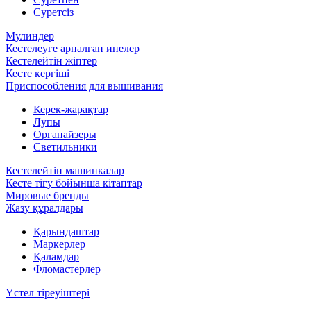
Суретсіз
Мулиндер
Кестелеуге арналған инелер
Кестелейтін жіптер
Кесте кергіші
Приспособления для вышивания
Керек-жарақтар
Лупы
Органайзеры
Светильники
Кестелейтін машинкалар
Кесте тігу бойынша кітаптар
Мировые бренды
Жазу құралдары
Қарындаштар
Маркерлер
Қаламдар
Фломастерлер
Үстел тіреуіштері