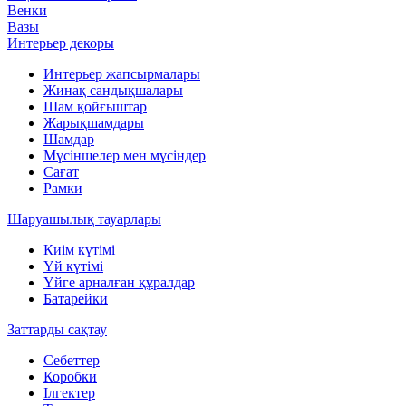
Венки
Вазы
Интерьер декоры
Интерьер жапсырмалары
Жинақ сандықшалары
Шам қойғыштар
Жарықшамдары
Шамдар
Мүсіншелер мен мүсіндер
Сағат
Рамки
Шаруашылық тауарлары
Киім күтімі
Үй күтімі
Үйге арналған құралдар
Батарейки
Заттарды сақтау
Себеттер
Коробки
Ілгектер