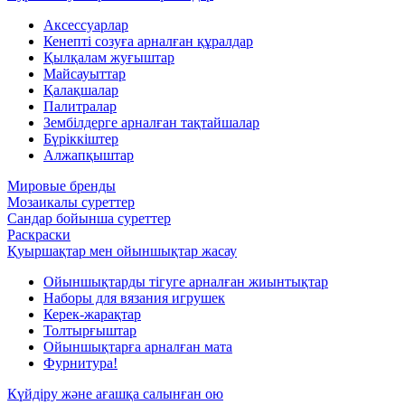
Аксессуарлар
Кенепті созуға арналған құралдар
Қылқалам жуғыштар
Майсауыттар
Қалақшалар
Палитралар
Зембілдерге арналған тақтайшалар
Бүріккіштер
Алжапқыштар
Мировые бренды
Мозаикалы суреттер
Сандар бойынша суреттер
Раскраски
Қуыршақтар мен ойыншықтар жасау
Ойыншықтарды тігуге арналған жиынтықтар
Наборы для вязания игрушек
Керек-жарақтар
Толтырғыштар
Ойыншықтарға арналған мата
Фурнитура!
Күйдіру және ағашқа салынған ою