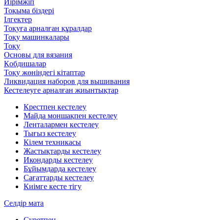
Иірімжіп
Тоқыма біздері
Ілгектер
Тоқуға арналған құралдар
Тоқу машинкалары
Тоқу
Основы для вязания
Қобдишалар
Тоқу жөніндегі кітаптар
Ликвидация наборов для вышивания
Кестелеуге арналған жиынтықтар
Крестпен кестелеу
Майда моншақпен кестелеу
Ленталармен кестелеу
Тығыз кестелеу
Кілем техникасы
Жастықтарды кестелеу
Икондарды кестелеу
Бұйымдарда кестелеу
Сағаттарды кестелеу
Киімге кесте тігу
Селдір мата
Суретпен