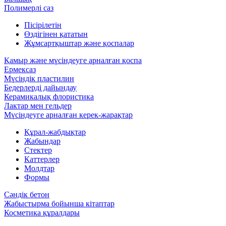
Полимерлі саз
Пісірілетін
Өздігінен қататын
Жұмсартқыштар және қоспалар
Қамыр және мүсіндеуге арналған қоспа
Ермексаз
Мүсіндік пластилин
Бедерлерді дайындау
Керамикалық флористика
Лактар мен гельдер
Мүсіндеуге арналған керек-жарақтар
Құрал-жабдықтар
Жабындар
Стектер
Каттерлер
Молдтар
Формы
Сәндік бетон
Жабыстырма бойынша кітаптар
Косметика құралдары