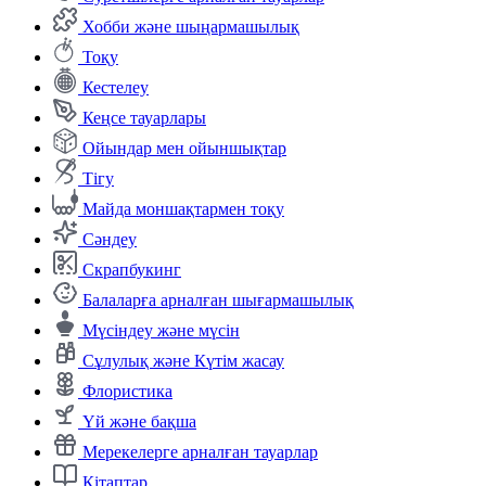
Хобби және шыңармашылық
Тоқу
Кестелеу
Кеңсе тауарлары
Ойындар мен ойыншықтар
Тігу
Майда моншақтармен тоқу
Сәндеу
Скрапбукинг
Балаларға арналған шығармашылық
Мүсіндеу және мүсін
Сұлулық және Күтім жасау
Флористика
Үй және бақша
Мерекелерге арналған тауарлар
Кітаптар