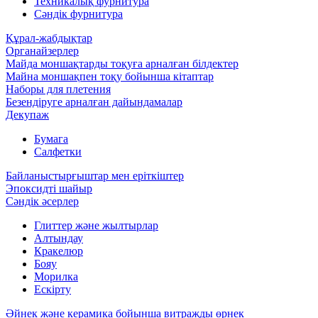
Техникалық фурнитура
Сәндік фурнитура
Құрал-жабдықтар
Органайзерлер
Майда моншақтарды тоқуға арналған білдектер
Майна моншақпен тоқу бойынша кітаптар
Наборы для плетения
Безендіруге арналған дайындамалар
Декупаж
Бумага
Салфетки
Байланыстырғыштар мен еріткіштер
Эпоксидті шайыр
Сәндік әсерлер
Глиттер және жылтырлар
Алтындау
Кракелюр
Бояу
Морилка
Ескірту
Әйнек және керамика бойынша витражды өрнек