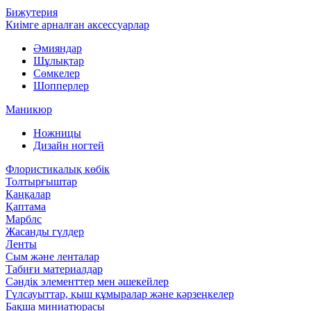
Бижутерия
Киімге арналған аксессуарлар
Әмияндар
Шұлықтар
Сөмкелер
Шопперлер
Маникюр
Ножницы
Дизайн ногтей
Флористикалық көбік
Толтырғыштар
Қаңқалар
Қаптама
Марблс
Жасанды гүлдер
Ленты
Сым және ленталар
Табиғи материалдар
Сәндік элементтер мен әшекейлер
Гүлсауыттар, қыш құмыралар және кәрзеңкелер
Бақша миниатюрасы