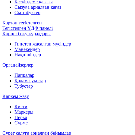
Кескіндеме қағазы
Сызуға арналған қағаз
Скетчбуктер
Картон тегістелген
Тегістелген ҰДФ панелі
Көрнекі оқу құралдары
Гипстен жасалған мүсіндер
Манекендер
Нақпішіндер
Органайзерлер
Папкалар
Қаламсауыттар
Тубустар
Көркем жазу
Кисти
Маркеры
Перья
Сүрме
Сурет салуға арналған бұйымдар