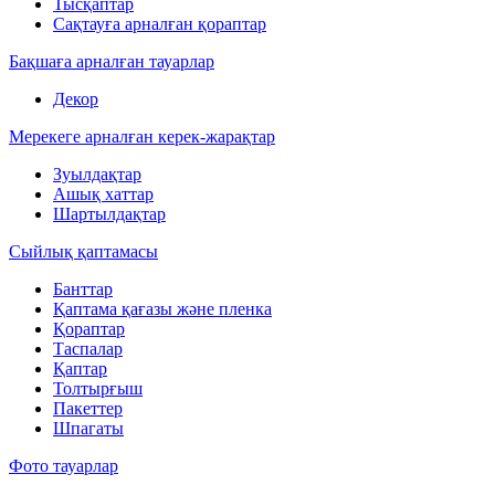
Тысқаптар
Сақтауға арналған қораптар
Бақшаға арналған тауарлар
Декор
Мерекеге арналған керек-жарақтар
Зуылдақтар
Ашық хаттар
Шартылдақтар
Сыйлық қаптамасы
Банттар
Қаптама қағазы және пленка
Қораптар
Таспалар
Қаптар
Толтырғыш
Пакеттер
Шпагаты
Фото тауарлар