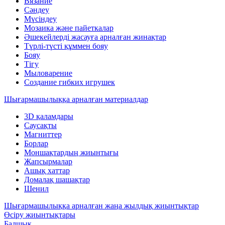
Вязание
Сәндеу
Мүсіндеу
Мозаика және пайеткалар
Әшекейлерді жасауға арналған жинақтар
Түрлі-түсті құммен бояу
Бояу
Тігу
Мыловарение
Создание гибких игрушек
Шығармашылыққа арналған материалдар
3D қаламдары
Саусақты
Магниттер
Борлар
Моншақтардың жиынтығы
Жапсырмалар
Ашық хаттар
Домалақ шашақтар
Шенил
Шығармашылыққа арналған жаңа жылдық жиынтықтар
Өсіру жиынтықтары
Балшық