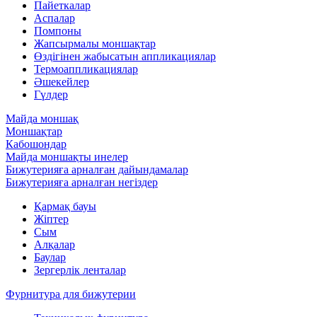
Пайеткалар
Аспалар
Помпоны
Жапсырмалы моншақтар
Өздігінен жабысатын аппликациялар
Термоаппликациялар
Әшекейлер
Гүлдер
Майда моншақ
Моншақтар
Кабошондар
Майда моншақты инелер
Бижутерияға арналған дайындамалар
Бижутерияға арналған негіздер
Қармақ бауы
Жіптер
Сым
Алқалар
Баулар
Зергерлік ленталар
Фурнитура для бижутерии