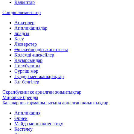
Қалыптар
Сәндік элементтер
Анкерлер
Аппликациялар
Брадсы
Кесу
Люверстер
Әшекейлердің жиынтығы
Көлемді әшекейлер
Қауырсындар
Полубусины
Сүргіш мөр
Гүлдер мен жапырақтар
Зат белгілер
Скрапбукингке арналған жиынтықтар
Мировые бренды
Балалар шығармашылығына арналған жиынтықтар
Аппликация
Өрнек
Майда моншақпен тоқу
Кестелеу