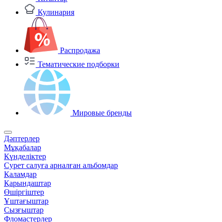
Кулинария
Распродажа
Тематические подборки
Мировые бренды
Дәптерлер
Мұқабалар
Күнделіктер
Сурет салуға арналған альбомдар
Қаламдар
Қарындаштар
Өшіргіштер
Ұштағыштар
Сызғыштар
Фломастерлер