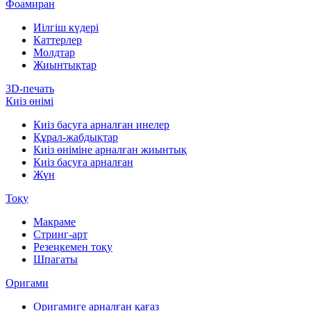
Фоамиран
Иілгіш күдері
Каттерлер
Молдтар
Жиынтықтар
3D-печать
Киіз өнімі
Киіз басуға арналған инелер
Құрал-жабдықтар
Киіз өніміне арналған жиынтық
Киіз басуға арналған
Жүн
Тоқу
Макраме
Стринг-арт
Резеңкемен тоқу
Шпагаты
Оригами
Оригамиге арналған қағаз