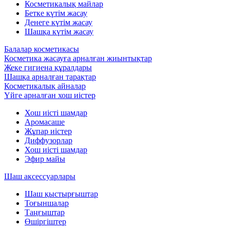
Косметикалық майлар
Бетке күтім жасау
Денеге күтім жасау
Шашқа күтім жасау
Балалар косметикасы
Косметика жасауға арналған жиынтықтар
Жеке гигиена құралдары
Шашқа арналған тарақтар
Косметикалық айналар
Үйге арналған хош иістер
Хош иісті шамдар
Аромасаше
Жұпар иістер
Диффузорлар
Хош иісті шамдар
Эфир майы
Шаш аксессуарлары
Шаш қыстырғыштар
Тоғыншалар
Таңғыштар
Өшіргіштер