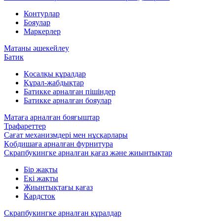
Контурлар
Бояулар
Маркерлер
Матаны әшекейлеу
Батик
Қосалқы құралдар
Құрал-жабдықтар
Батикке арналған пішіндер
Батикке арналған бояулар
Матаға арналған бояғыштар
Трафареттер
Сағат механизмдері мен нұсқарлары
Қобдишаға арналған фурнитура
Скрапбукингке арналған қағаз және жиынтықтар
Бір жақты
Екі жақты
Жиынтықтағы қағаз
Кардсток
Скрапбукингке арналған құралдар