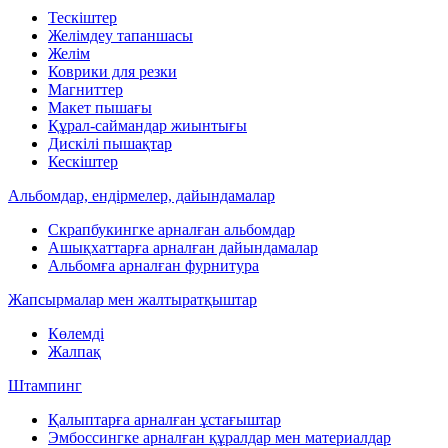
Тескіштер
Желімдеу тапаншасы
Желім
Коврики для резки
Магниттер
Макет пышағы
Құрал-саймандар жиынтығы
Дискілі пышақтар
Кескіштер
Альбомдар, ендірмелер, дайындамалар
Скрапбукингке арналған альбомдар
Ашықхаттарға арналған дайындамалар
Альбомға арналған фурнитура
Жапсырмалар мен жалтыратқыштар
Көлемді
Жалпақ
Штампинг
Қалыптарға арналған ұстағыштар
Эмбоссингке арналған құралдар мен материалдар