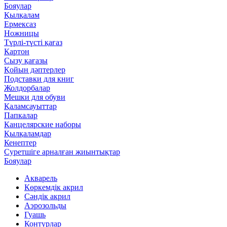
Бояулар
Қылқалам
Ермексаз
Ножницы
Түрлі-түсті қағаз
Картон
Сызу қағазы
Қойын дәптерлер
Подставки для книг
Жолдорбалар
Мешки для обуви
Қаламсауыттар
Папкалар
Канцелярские наборы
Қылқаламдар
Кенептер
Суретшіге арналған жиынтықтар
Бояулар
Акварель
Көркемдік акрил
Сәндік акрил
Аэрозольды
Гуашь
Контурлар