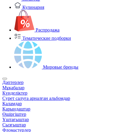
Кулинария
Распродажа
Тематические подборки
Мировые бренды
Дәптерлер
Мұқабалар
Күнделіктер
Сурет салуға арналған альбомдар
Қаламдар
Қарындаштар
Өшіргіштер
Ұштағыштар
Сызғыштар
Фломастерлер