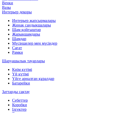
Венки
Вазы
Интерьер декоры
Интерьер жапсырмалары
Жинақ сандықшалары
Шам қойғыштар
Жарықшамдары
Шамдар
Мүсіншелер мен мүсіндер
Сағат
Рамки
Шаруашылық тауарлары
Киім күтімі
Үй күтімі
Үйге арналған құралдар
Батарейки
Заттарды сақтау
Себеттер
Коробки
Ілгектер