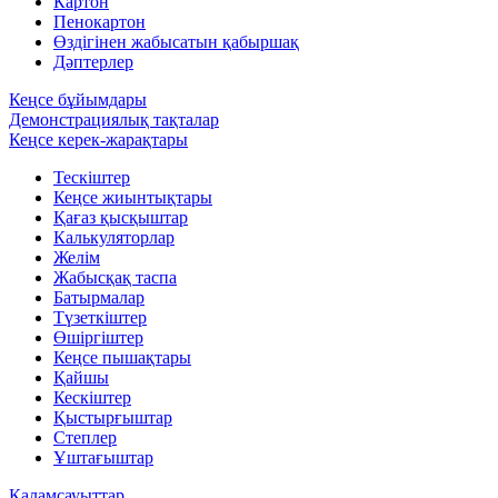
Картон
Пенокартон
Өздігінен жабысатын қабыршақ
Дәптерлер
Кеңсе бұйымдары
Демонстрациялық тақталар
Кеңсе керек-жарақтары
Тескіштер
Кеңсе жиынтықтары
Қағаз қысқыштар
Калькуляторлар
Желім
Жабысқақ таспа
Батырмалар
Түзеткіштер
Өшіргіштер
Кеңсе пышақтары
Қайшы
Кескіштер
Қыстырғыштар
Степлер
Ұштағыштар
Қаламсауыттар