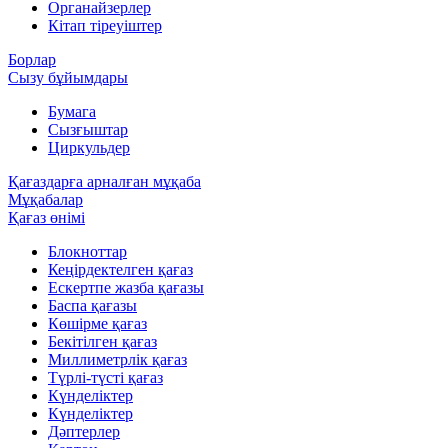
Органайзерлер
Кітап тіреуіштер
Борлар
Сызу бұйымдары
Бумага
Сызғыштар
Циркульдер
Қағаздарға арналған мұқаба
Мұқабалар
Қағаз өнімі
Блокноттар
Кеңірдектелген қағаз
Ескертпе жазба қағазы
Баспа қағазы
Көшірме қағаз
Бекітілген қағаз
Миллиметрлік қағаз
Түрлі-түсті қағаз
Күнделіктер
Күнделіктер
Дәптерлер