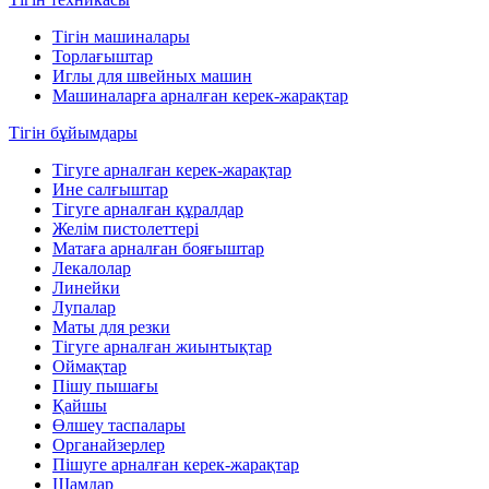
Тігін машиналары
Торлағыштар
Иглы для швейных машин
Машиналарға арналған керек-жарақтар
Тігін бұйымдары
Тігуге арналған керек-жарақтар
Ине салғыштар
Тігуге арналған құралдар
Желім пистолеттері
Матаға арналған бояғыштар
Лекалолар
Линейки
Лупалар
Маты для резки
Тігуге арналған жиынтықтар
Оймақтар
Пішу пышағы
Қайшы
Өлшеу таспалары
Органайзерлер
Пішуге арналған керек-жарақтар
Шамдар