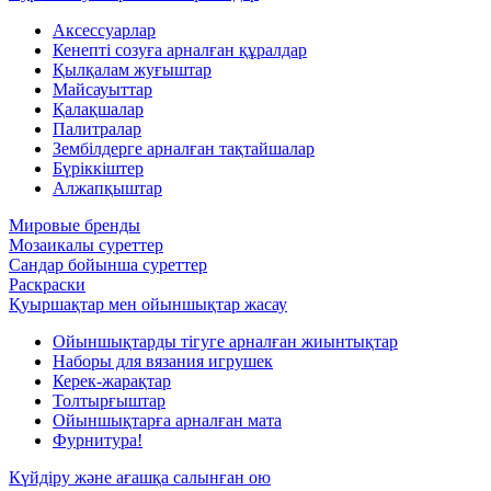
Аксессуарлар
Кенепті созуға арналған құралдар
Қылқалам жуғыштар
Майсауыттар
Қалақшалар
Палитралар
Зембілдерге арналған тақтайшалар
Бүріккіштер
Алжапқыштар
Мировые бренды
Мозаикалы суреттер
Сандар бойынша суреттер
Раскраски
Қуыршақтар мен ойыншықтар жасау
Ойыншықтарды тігуге арналған жиынтықтар
Наборы для вязания игрушек
Керек-жарақтар
Толтырғыштар
Ойыншықтарға арналған мата
Фурнитура!
Күйдіру және ағашқа салынған ою