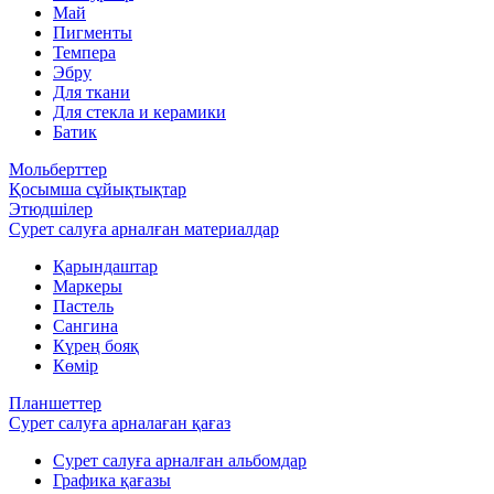
Май
Пигменты
Темпера
Эбру
Для ткани
Для стекла и керамики
Батик
Мольберттер
Қосымша сұйықтықтар
Этюдшілер
Сурет салуға арналған материалдар
Қарындаштар
Маркеры
Пастель
Сангина
Күрең бояқ
Көмір
Планшеттер
Сурет салуға арналаған қағаз
Сурет салуға арналған альбомдар
Графика қағазы