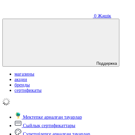
0
Жәшік
Поддержка
магазины
акции
бренды
сертификаты
Мектепке арналған тауарлар
Сыйлық сертификаттары
Суретшілерге арналған тауарлар