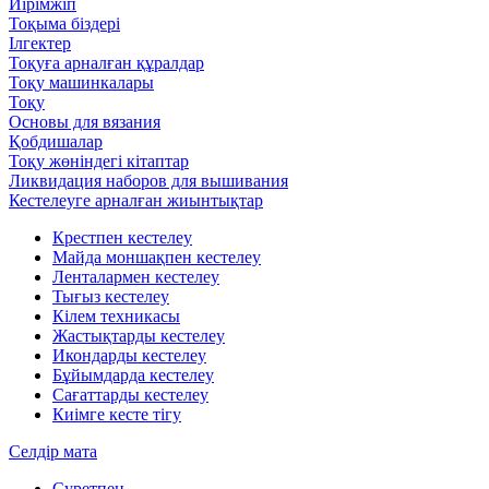
Иірімжіп
Тоқыма біздері
Ілгектер
Тоқуға арналған құралдар
Тоқу машинкалары
Тоқу
Основы для вязания
Қобдишалар
Тоқу жөніндегі кітаптар
Ликвидация наборов для вышивания
Кестелеуге арналған жиынтықтар
Крестпен кестелеу
Майда моншақпен кестелеу
Ленталармен кестелеу
Тығыз кестелеу
Кілем техникасы
Жастықтарды кестелеу
Икондарды кестелеу
Бұйымдарда кестелеу
Сағаттарды кестелеу
Киімге кесте тігу
Селдір мата
Суретпен