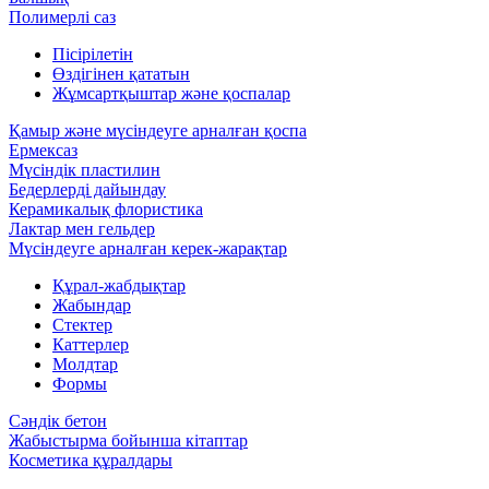
Полимерлі саз
Пісірілетін
Өздігінен қататын
Жұмсартқыштар және қоспалар
Қамыр және мүсіндеуге арналған қоспа
Ермексаз
Мүсіндік пластилин
Бедерлерді дайындау
Керамикалық флористика
Лактар мен гельдер
Мүсіндеуге арналған керек-жарақтар
Құрал-жабдықтар
Жабындар
Стектер
Каттерлер
Молдтар
Формы
Сәндік бетон
Жабыстырма бойынша кітаптар
Косметика құралдары