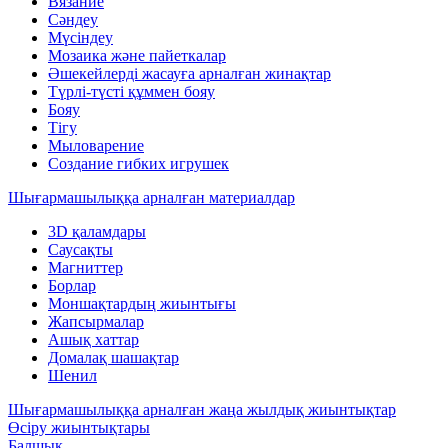
Вязание
Сәндеу
Мүсіндеу
Мозаика және пайеткалар
Әшекейлерді жасауға арналған жинақтар
Түрлі-түсті құммен бояу
Бояу
Тігу
Мыловарение
Создание гибких игрушек
Шығармашылыққа арналған материалдар
3D қаламдары
Саусақты
Магниттер
Борлар
Моншақтардың жиынтығы
Жапсырмалар
Ашық хаттар
Домалақ шашақтар
Шенил
Шығармашылыққа арналған жаңа жылдық жиынтықтар
Өсіру жиынтықтары
Балшық