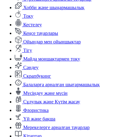
Хобби және шыңармашылық
Тоқу
Кестелеу
Кеңсе тауарлары
Ойындар мен ойыншықтар
Тігу
Майда моншақтармен тоқу
Сәндеу
Скрапбукинг
Балаларға арналған шығармашылық
Мүсіндеу және мүсін
Сұлулық және Күтім жасау
Флористика
Үй және бақша
Мерекелерге арналған тауарлар
Кітаптар