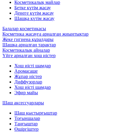
Косметикалық майлар
Бетке күтім жасау
Денеге күтім жасау
Шашқа күтім жасау
Балалар косметикасы
Косметика жасауға арналған жиынтықтар
Жеке гигиена құралдары
Шашқа арналған тарақтар
Косметикалық айналар
Үйге арналған хош иістер
Хош иісті шамдар
Аромасаше
Жұпар иістер
Диффузорлар
Хош иісті шамдар
Эфир майы
Шаш аксессуарлары
Шаш қыстырғыштар
Тоғыншалар
Таңғыштар
Өшіргіштер