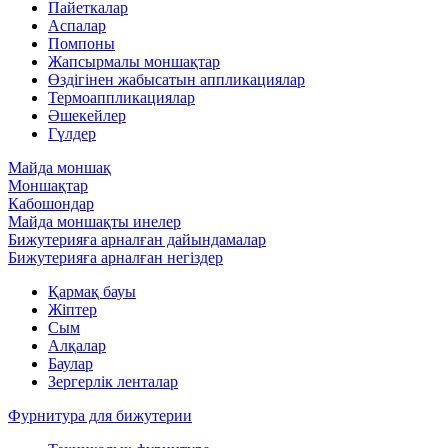
Пайеткалар
Аспалар
Помпоны
Жапсырмалы моншақтар
Өздігінен жабысатын аппликациялар
Термоаппликациялар
Әшекейлер
Гүлдер
Майда моншақ
Моншақтар
Кабошондар
Майда моншақты инелер
Бижутерияға арналған дайындамалар
Бижутерияға арналған негіздер
Қармақ бауы
Жіптер
Сым
Алқалар
Баулар
Зергерлік ленталар
Фурнитура для бижутерии