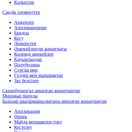
Қалыптар
Сәндік элементтер
Анкерлер
Аппликациялар
Брадсы
Кесу
Люверстер
Әшекейлердің жиынтығы
Көлемді әшекейлер
Қауырсындар
Полубусины
Сүргіш мөр
Гүлдер мен жапырақтар
Зат белгілер
Скрапбукингке арналған жиынтықтар
Мировые бренды
Балалар шығармашылығына арналған жиынтықтар
Аппликация
Өрнек
Майда моншақпен тоқу
Кестелеу