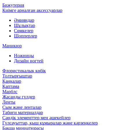
Бижутерия
Киімге арналған аксессуарлар
Әмияндар
Шұлықтар
Сөмкелер
Шопперлер
Маникюр
Ножницы
Дизайн ногтей
Флористикалық көбік
Толтырғыштар
Қаңқалар
Қаптама
Марблс
Жасанды гүлдер
Ленты
Сым және ленталар
Табиғи материалдар
Сәндік элементтер мен әшекейлер
Гүлсауыттар, қыш құмыралар және кәрзеңкелер
Бақша миниатюрасы