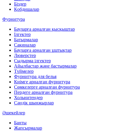
Біздер
Қобдишалар
Фурнитура
Бауларға арналған қысқыштар
Ілгектер
Батырмалар
Сақиналар
Бауларға арналған ұштықтар
Люверстер
Сыдырма ілгектер
Айылбастар және бастырмалар
Түймелер
Фурнитура для белья
Киімге арналған фурнитура
Сөмкелерге арналған фурнитура
Пердеге арналған фурнитура
Хольнитендер
Сәндік шынжырлар
Әшекейлер
Банты
Жапсырмалар