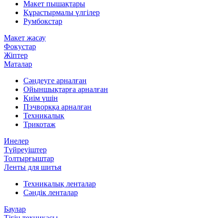
Макет пышақтары
Құрастырмалы үлгілер
Румбокстар
Макет жасау
Фокустар
Жіптер
Маталар
Сәндеуге арналған
Ойыншықтарға арналған
Киім үшін
Пэчворкқа арналған
Техникалық
Трикотаж
Инелер
Түйреуіштер
Толтырғыштар
Ленты для шитья
Техникалық ленталар
Сәндік ленталар
Баулар
Тігін техникасы