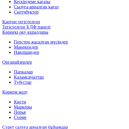
Кескіндеме қағазы
Сызуға арналған қағаз
Скетчбуктер
Картон тегістелген
Тегістелген ҰДФ панелі
Көрнекі оқу құралдары
Гипстен жасалған мүсіндер
Манекендер
Нақпішіндер
Органайзерлер
Папкалар
Қаламсауыттар
Тубустар
Көркем жазу
Кисти
Маркеры
Перья
Сүрме
Сурет салуға арналған бұйымдар