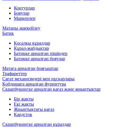
Контурлар
Бояулар
Маркерлер
Матаны әшекейлеу
Батик
Қосалқы құралдар
Құрал-жабдықтар
Батикке арналған пішіндер
Батикке арналған бояулар
Матаға арналған бояғыштар
Трафареттер
Сағат механизмдері мен нұсқарлары
Қобдишаға арналған фурнитура
Скрапбукингке арналған қағаз және жиынтықтар
Бір жақты
Екі жақты
Жиынтықтағы қағаз
Кардсток
Скрапбукингке арналған құралдар