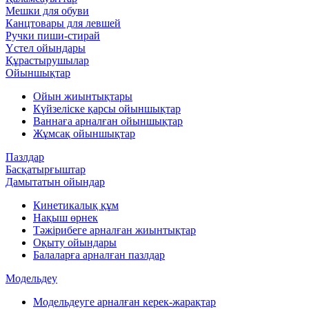
Мешки для обуви
Канцтовары для левшей
Ручки пиши-стирай
Үстел ойындары
Құрастырушылар
Ойыншықтар
Ойын жиынтықтары
Күйзеліске қарсы ойыншықтар
Ваннаға арналған ойыншықтар
Жұмсақ ойыншықтар
Пазлдар
Басқатырғыштар
Дамытатын ойындар
Кинетикалық құм
Нақыш өрнек
Тәжірибеге арналған жиынтықтар
Оқыту ойындары
Балаларға арналған пазлдар
Модельдеу
Модельдеуге арналған керек-жарақтар