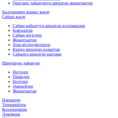
Оригами дайындауға арналған жиынтықтар
Былғарымен жұмыс жасау
Сабын жасау
Сабын қайнатуға арналған қосымшалар
Бояғыштар
Сабын негіздері
Жиынтықтар
Хош иістендіргіштер
Құюға арналған қалыптар
Сабынға арналған қаптама
Шамдарды дайындау
Негіздер
Пішіндер
Білтелер
Әшекейлер
Жиынтықтар
Нақыштау
Топиарийлер
Коллекциялау
Лэмпворк