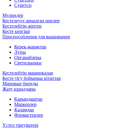
Суретсіз
Мулиндер
Кестелеуге арналған инелер
Кестелейтін жіптер
Кесте кергіші
Приспособления для вышивания
Керек-жарақтар
Лупы
Органайзеры
Светильники
Кестелейтін машинкалар
Кесте тігу бойынша кітаптар
Мировые бренды
Жазу құралдары
Қарындаштар
Маркерлер
Қаламдар
Фломастерлер
Үстел тіреуіштері