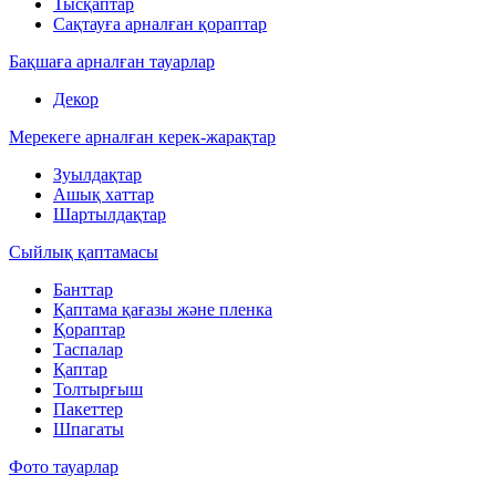
Тысқаптар
Сақтауға арналған қораптар
Бақшаға арналған тауарлар
Декор
Мерекеге арналған керек-жарақтар
Зуылдақтар
Ашық хаттар
Шартылдақтар
Сыйлық қаптамасы
Банттар
Қаптама қағазы және пленка
Қораптар
Таспалар
Қаптар
Толтырғыш
Пакеттер
Шпагаты
Фото тауарлар