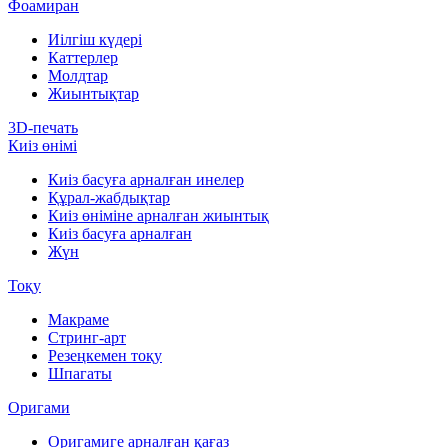
Фоамиран
Иілгіш күдері
Каттерлер
Молдтар
Жиынтықтар
3D-печать
Киіз өнімі
Киіз басуға арналған инелер
Құрал-жабдықтар
Киіз өніміне арналған жиынтық
Киіз басуға арналған
Жүн
Тоқу
Макраме
Стринг-арт
Резеңкемен тоқу
Шпагаты
Оригами
Оригамиге арналған қағаз